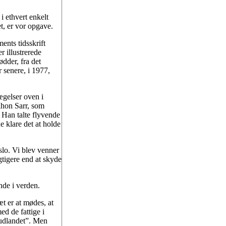
 ethvert enkelt
t, er vor opgave.
ents tidsskrift
 illustrerede
dder, fra det
senere, i 1977,
.
ægelser oven i
aihon Sarr, som
. Han talte flyvende
 klare det at holde
lo. Vi blev venner
tigere end at skyde
nde i verden.
t er at mødes, at
ed de fattige i
 udlandet”. Men