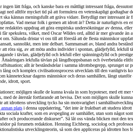
är ingen lätt fråga, och kanske bara en måttligt intressant fråga, dessuto
agt ned alltför mycket tid på att formulera en vetenskapligt godtagbar def
 det ska kännas meningsfullt att gräva vidare. Betydligt mer intressant är
 uppfattas. Vad menar folk i gemen att idrott är? Detta är naturligtvis en 
enne redaktörs uppdrag att göra empiriska undersökningar av denna, eller
i får spekulera, vilket, med Oscar Wildes ord, alltid är mer givande än a
om. Sålunda dristar vi oss till att föreslå att de flesta människor uppfat
nsatt, sannolikt, men inte delbart. Sammansatt av, bland andra bestånds
tt röra sig, av att möta andra individer i spontan, glädjefylld, lekfull tä
agande i tävlan, glädjefylld och lekfull eller spänningsfylld och prestig
lig. Åttaåringars lekfulla tävlan på längdhoppsbanan och överbetalda elitf
raffsituation; allt är beståndsdelar i samma idrottsbegrepp, sprunget ur 
lång och komplex civilisationsprocess utvecklats till den vanligtvis ko
 som kännetecknar dagens människor och deras samhällen, långt utanfö
de, idrott, sport.
ationer; möjligen skulle de kunna kvala in som hypoteser, med ett mer 
k, med de återstår fortfarande att bevisa. Det som möjligen skulle kunna 
r att idrottens utveckling tycks ha sin motsvarighet i samhällsutvecklin
 annan plats
i denna uppdatering, ”det inte är fruktbart att studera idrot
akta sociala krafter, som en avspegling av samhället, utan som något som
rafter och producerande diskurser”. Så låt oss vända blicken mot den tex
ödor på forumets redaktion. Henning Eichberg, sociolog och professor i
nktionalistiska utvecklingsteorin, så som den appliceras på idrotten hos 