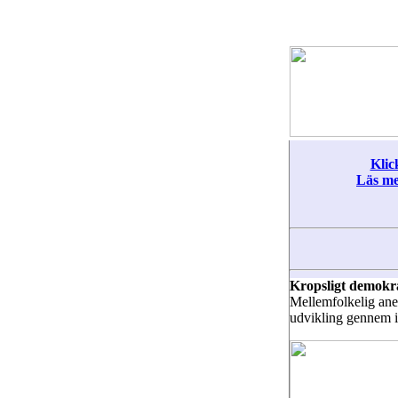
Klic
Läs me
Kropsligt demokr
Mellemfolkelig ane
udvikling gennem 