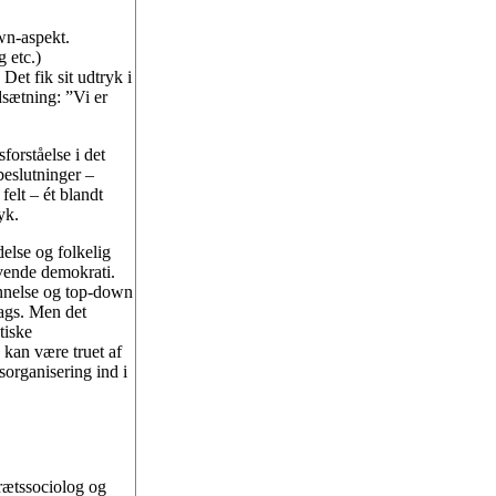
wn-aspekt.
g etc.)
Det fik sit udtryk i
sætning: ”Vi er
orståelse i det
beslutninger –
felt – ét blandt
yk.
else og folkelig
evende demokrati.
annelse og top-down
lags. Men det
tiske
 kan være truet af
organisering ind i
rætssociolog og