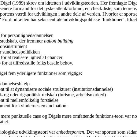
Digel (1989) skrev om idrætten i udviklingsteorien. Her fremlagte Digel
senere formand for det tyske atletikforbund, en check-liste, som teoretis
portens værdi for udviklingen i andre dele af verden. Hvorfor er sports
? Fordi idrætten har seks centrale udviklingspolitiske ’funktioner’. Idræ
t for personlighedsdannelsen
onsredskab, der fremmer
nation building
tionsinstrument
or sundhedspolitikken
 for at realisere lighed af chancer
for at tilfredsstille folks basale behov.
el fem yderligere funktioner som vigtige:
ddannelseshjælp
t til at dynamisere sociale strukturer (institutionsdannelse)
 og udenrigspolitisk redskab (turisme, arbejdsmarked)
t til mellemfolkelig forståelse
ument for kvindernes emancipation.
 mere punktuelle case og Digels mere omfattende funktions-teori var n
atiet.
iologiske udviklingsteori var
enhedssporten
. Det var sporten som sådan