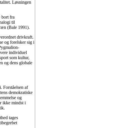
talitet. Løsningen
 bort fra
alogi til
ræn (Bale 1991).
erordnet drivkraft.
 og forelsker sig i
 Pygmalion-
overe individuel
sport som kultur,
en og dens globale
. Forståelsen af
ttens demokratiske
stemmelse og
r ikke mindst i
ik.
thed tages
ibegrebet