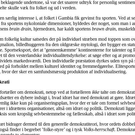
 beklagende undertone, så var det snarere udtryk for personlig sentimen
elte skulle væk fra folket og ud i verden.
n særlig interesse i, at folket i Gambia fik gevinst fra sporten. Ved at se
 fra sportens nykoloniale dimensioner, hyldedes der noget, som man i an
onens
brain drain
, hjernedræn, har kaldt sportens
brawn drain
, muskeld
som folkelig kultur satsedes der på individuel stræben mod toppen som ov
alion, billedhuggeren fra den oldgræske mytologi, der bygger en statue
ede. Sportseksport, det at ’gennemkæmme’ kontinenterne for talenter og
t til den vesterlandske individualitetsdyrkelse: at søge efter og at prom
ndividets markedsværdi. Den individuelle præstation dyrkes uden syn på 
på forholdet mellem kulturel identitet og fremmedgørelse. Elitesport
, hvor der sker en samfundsmæssig produktion af individualisering.
krati
fortæller om demokrati, netop ved at fortælleren
ikke
talte om demokrati
dsætter en dybere indsigt i, hvad idræt har med demokrati at gøre. Idræ
emlig ikke kun på organiseringsplan, hvor der er tale om formel selvbe
er i idrættens organisationer, altså om idræt
og
politik. Demokrati ligge
aksis som kropslig selvbestemmelse og fællesskab, altså i idræt
som
polit
t bidrager dermed til den generelle demokratiteori, hvor ordets dobbel
også finder i begrebet ’folke-styre’ og i tysk
Volks-herrschaft
. Demokrat
ggende to elementer: