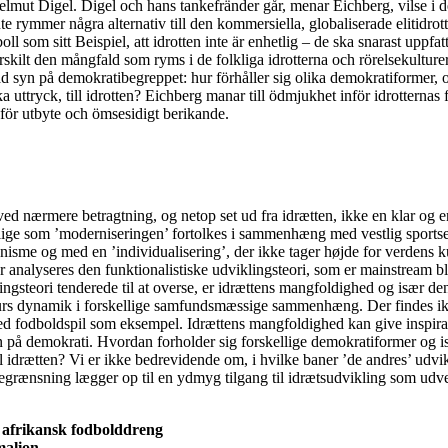
lmut Digel. Digel och hans tankefränder går, menar Eichberg, vilse i 
te rymmer några alternativ till den kommersiella, globaliserade elitidrot
boll som sitt Beispiel, att idrotten inte är enhetlig – de ska snarast uppfat
rskilt den mångfald som ryms i de folkliga idrotterna och rörelsekulturer
ad syn på demokratibegreppet: hur förhåller sig olika demokratiformer, 
 uttryck, till idrotten? Eichberg manar till ödmjukhet inför idrotternas f
 för utbyte och ömsesidigt berikande.
ved nærmere betragtning, og netop set ud fra idrætten, ikke en klar og e
lige som ’moderniseringen’ fortolkes i sammenhæng med vestlig sports
nisme og med en ’individualisering’, der ikke tager højde for verdens ku
analyseres den funktionalistiske udviklingsteori, som er mainstream bl
gsteori tenderede til at overse, er idrættens mangfoldighed og især den
rs dynamik i forskellige samfundsmæssige sammenhæng. Der findes ik
ed fodboldspil som eksempel. Idrættens mangfoldighed kan give inspirati
n på demokrati. Hvordan forholder sig forskellige demokratiformer og i
il idrætten? Vi er ikke bedrevidende om, i hvilke baner ’de andres’ udvik
begrænsning lægger op til en ydmyg tilgang til idrætsudvikling som udv
 afrikansk fodbolddreng
malion