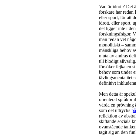
Vad är idrott? Det 
forskare har redan l
eller sport, för att
idrott, eller sport,
det ligger inte i d
forskningsfrågor. V
man redan vet något 
monolitiskt – samma
mänskliga behov av a
njuta av andras delt
till blodigt allvar
försöker fejka en st
behov som under en 
tävlingsmentalitet
definitivt inkluderan
Men detta är spekul
orienterat språkbru
värda en prövning ä
som det uttrycks
på
reflektion av abstr
skiftande sociala k
ovanstående tankem
tagit sig an den fu