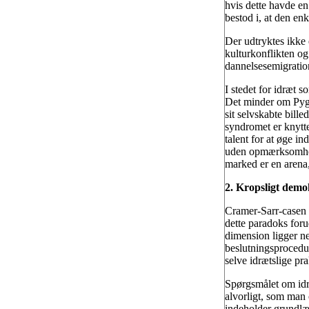
hvis dette havde en
bestod i, at den enk
Der udtryktes ikke e
kulturkonflikten og
dannelsesemigrati
I stedet for idræt 
Det minder om Pygm
sit selvskabte bill
syndromet er knytte
talent for at øge i
uden opmærksomhed 
marked er en arena
2. Kropsligt demo
Cramer-Sarr-casen 
dette paradoks foru
dimension ligger n
beslutningsprocedur
selve idrætslige pr
Spørgsmålet om idræ
alvorligt, som man 
indeholder grundlæ