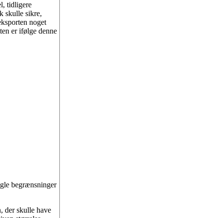
, tidligere
k skulle sikre,
eksporten noget
tten er ifølge denne
ogle begrænsninger
, der skulle have