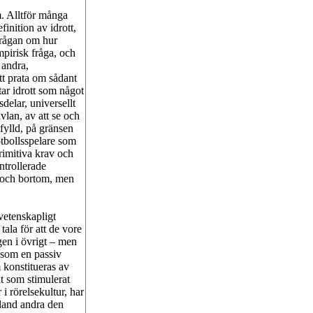
m. Alltför många
inition av idrott,
 frågan om hur
empirisk fråga, och
 andra,
tt prata om sådant
tar idrott som något
delar, universellt
vlan, av att se och
efylld, på gränsen
otbollsspelare som
primitiva krav och
ntrollerade
r och bortom, men
vetenskapligt
tala för att de vore
gen i övrigt – men
t som en passiv
 konstitueras av
t som stimulerat
 rörelsekultur, har
bland andra den