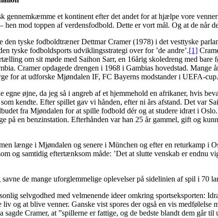
k gennemkæmme et kontinent efter det andet for at hjælpe vore venner i
– hen mod toppen af verdensfodbold. Dette er vort mål. Og at de når de
 den tyske fodboldtræner Dettmar Cramer (1978) i det vesttyske parlam
 den tyske fodboldsports udviklingsstrategi over for ’de andre’.
[1]
Cramer
rtælling om sit møde med Saihon Sarr, en 16årig skoledreng med bare fø
mbia. Cramer opdagede drengen i 1968 i Gambias hovedstad. Mange år 
rge for at udforske Mjøndalen IF, FC Bayerns modstander i UEFA-cup
e egne øjne, da jeg så i angreb af et hjemmehold en afrikaner, hvis bev
om kendte. Efter spillet gav vi hånden, efter ni års afstand. Det var S
lbudet fra Mjøndalen for at spille fodbold dér og at studere idræt i Oslo
ge på en benzinstation. Efterhånden var han 25 år gammel, gift og kunne
men længe i Mjøndalen og senere i München og efter en returkamp i Os
som og samtidig eftertænksom måde: ’Det at slutte venskab er endnu vig
jeg savne de mange uforglemmelige oplevelser på sidelinien af spil i 70 la
rsonlig selvgodhed med velmenende ideer omkring sportseksporten: Idræ
e liv og at blive venner. Ganske vist spores der også en vis medfølelse m
agde Cramer, at ”spillerne er fattige, og de bedste blandt dem går til