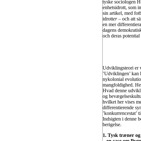
tyske sociologen He
enhetsidrott, som in
sin artikel, med fot
idrott
er
– och att sä
en mer differentier
dagens demokratiska
och deras potential
Udviklingsteori er 
’Udviklingen’ kan 
nykolonial evolutio
mangfoldighed. Her 
Hvad denne udviklin
og bevægelseskultu
hvilket her vises m
differentierende sy
’konkurrencestat’ t
Indsigten i denne 
berigelse.
1. Tysk træner og
– en case om Pyg