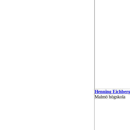
Henning Eichber
Malmö högskola