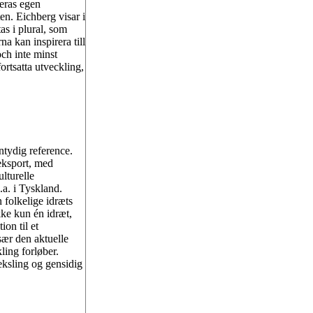
deras egen
ten. Eichberg visar i
tas i plural, som
na kan inspirera till
och inte minst
ortsatta utveckling,
ntydig reference.
eksport, med
lturelle
.a. i Tyskland.
 folkelige idræts
ke kun én idræt,
on til et
sær den aktuelle
ling forløber.
eksling og gensidig