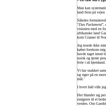
Man kan systematis
land frem på vejen 
Således formulerede
“
Das Parlament
”,
visionen med en fo
afrikanske land Ga
kom Cramer til No
Jeg troede ikke min
købet forekom mig s
havde taget imod ti
norsk og tjente pen
ferie i sit hjemland.
Vi har snakket sam
og siger på en mor
mål.’
I hvert fald ville 
Her blander sig pe
emigrere til et bedr
verden. Om Gambia s