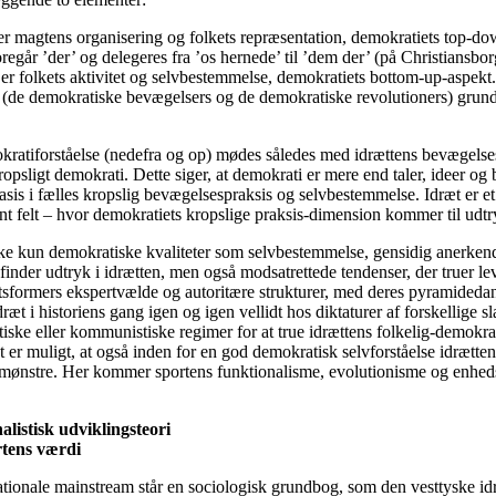
er magtens organisering og folkets repræsentation, demokratiets top-do
egår ’der’ og delegeres fra ’os hernede’ til ’dem der’ (på Christiansbor
er folkets aktivitet og selvbestemmelse, demokratiets bottom-up-aspekt. 
 (de demokratiske bevægelsers og de demokratiske revolutioners) grund
ratiforståelse (nedefra og op) mødes således med idrættens bevægelsesf
psligt demokrati. Dette siger, at demokrati er mere end taler, ideer og 
asis i fælles kropslig bevægelsespraksis og selvbestemmelse. Idræt er et 
nt felt – hvor demokratiets kropslige praksis-dimension kommer til udtr
kke kun demokratiske kvaliteter som selvbestemmelse, gensidig anerkend
 finder udtryk i idrætten, men også modsatrettede tendenser, der truer l
sformers ekspertvælde og autoritære strukturer, med deres pyramided
dræt i historiens gang igen og igen vellidt hos diktaturer af forskellige s
tiske eller kommunistiske regimer for at true idrættens folkelig-demokra
er muligt, at også inden for en god demokratisk selvforståelse idrætten
mønstre. Her kommer sportens funktionalisme, evolutionisme og enheds
alistisk udviklingsteori
rtens værdi
ationale mainstream står en sociologisk grundbog, som den vesttyske id