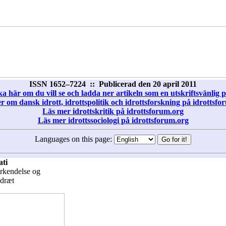
ISSN 1652–7224 :: Publicerad den 20 april 2011
ka här om du vill se och ladda ner artikeln som en utskriftsvänlig pd
r om dansk idrott, idrottspolitik och idrottsforskning på idrottsfo
Läs mer idrottskritik på idrottsforum.org
Läs mer idrottssociologi på idrottsforum.org
Languages on this page:
ati
rkendelse og
idræt