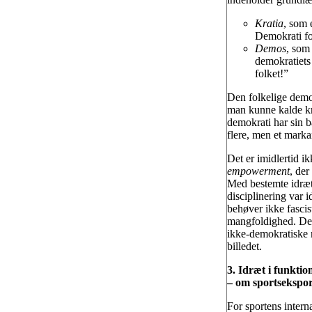
Kratia
, som 
Demokrati for
Demos
, som 
demokratiets
folket!”
Den folkelige demok
man kunne kalde kro
demokrati har sin b
flere, men et marka
Det er imidlertid i
empowerment
, der
Med bestemte idræt
disciplinering var i
behøver ikke fascis
mangfoldighed. Det 
ikke-demokratiske 
billedet.
3. Idræt i funktion
– om sportsekspo
For sportens intern