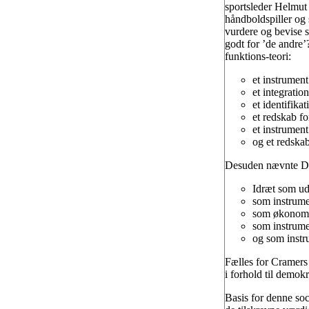
sportsleder Helmut 
håndboldspiller og 
vurdere og bevise s
godt for ’de andre’
funktions-teori:
et instrumen
et integrati
et identifika
et redskab f
et instrument
og et redskab 
Desuden nævnte Dig
Idræt som u
som instrumen
som økonomi-
som instrumen
og som instr
Fælles for Cramers
i forhold til demokr
Basis for denne soc