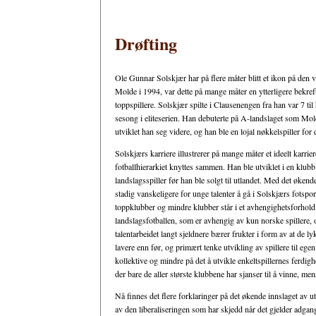
Drøfting
Ole Gunnar Solskjær har på flere måter blitt et ikon på den 
Molde i 1994, var dette på mange måter en ytterligere bekref
toppspillere. Solskjær spilte i Clausenengen fra han var 7 til 
sesong i eliteserien. Han debuterte på A-landslaget som Mol
utviklet han seg videre, og han ble en lojal nøkkelspiller for 
Solskjærs karriere illustrerer på mange måter et ideelt karrie
fotballhierarkiet knyttes sammen. Han ble utviklet i en klubb
landslagsspiller før han ble solgt til utlandet. Med det økende
stadig vanskeligere for unge talenter å gå i Solskjærs fotspo
toppklubber og mindre klubber står i et avhengighetsforhol
landslagsfotballen, som er avhengig av kun norske spillere
talentarbeidet langt sjeldnere bærer frukter i form av at de lyk
lavere enn før, og primært tenke utvikling av spillere til egen
kollektive og mindre på det å utvikle enkeltspillernes ferdi
der bare de aller største klubbene har sjanser til å vinne, men
Nå finnes det flere forklaringer på det økende innslaget av utl
av den liberaliseringen som har skjedd når det gjelder adgang