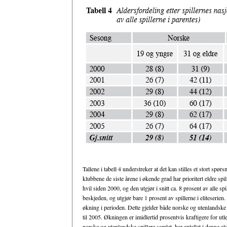
Tallene i tabell 4 understreker at det kan stilles et stort spø
klubbene de siste årene i økende grad har prioritert eldre spi
hvil siden 2000, og den utgjør i snitt ca. 8 prosent av alle sp
beskjeden, og utgjør bare 1 prosent av spillerne i eliteserien. A
økning i perioden. Dette gjelder både norske og utenlandske s
til 2005. Økningen er imidlertid prosentvis kraftigere for utl
norske og utenlandske spillere samlet, har antallet i denne a