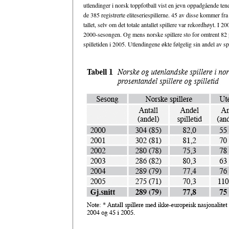
utlendinger i norsk toppfotball vist en jevn oppadgående ten
de 385 registrerte eliteseriespillerne. 45 av disse kommer fra
tallet, selv om det totale antallet spillere var rekordhøyt. I 
2000-sesongen. Og mens norske spillere sto for omtrent 82 pr
spilletiden i 2005. Utlendingene økte følgelig sin andel av sp