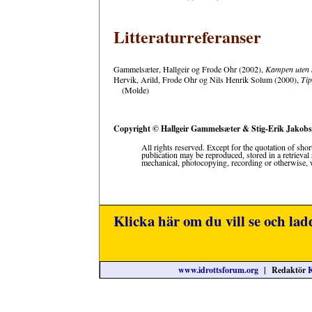
Litteraturreferanser
Gammelsæter, Hallgeir og Frode Ohr (2002),
Kampen uten ba
Hervik, Arild, Frode Ohr og Nils Henrik Solum (2000),
Tip
(Molde)
Copyright © Hallgeir Gammelsæter & Stig-Erik Jakobs
All rights reserved. Except for the quotation of shor
publication may be reproduced, stored in a retrieval
mechanical, photocopying, recording or otherwise, w
Klicka här om du vill se och lad
www.idrottsforum.org
| Redaktör
K