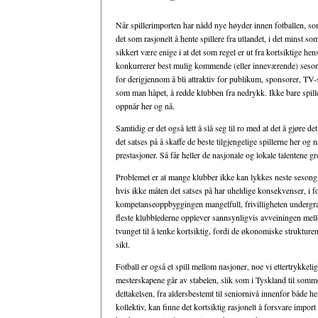
Når spillerimporten har nådd nye høyder innen fotballen, som
det som rasjonelt å hente spillere fra utlandet, i det minst 
sikkert være enige i at det som regel er ut fra kortsiktige he
konkurrerer best mulig kommende (eller inneværende) seson
for derigjennom å bli attraktiv for publikum, sponsorer, TV-se
som man håpet, å redde klubben fra nedrykk. Ikke bare spiller
oppnår her og nå.
Samtidig er det også lett å slå seg til ro med at det å gjøre de
det satses på å skaffe de beste tilgjengelige spillerne her o
prestasjoner. Så får heller de nasjonale og lokale talentene g
Problemet er at mange klubber ikke kan lykkes neste sesong, o
hvis ikke måten det satses på har uheldige konsekvenser, i fo
kompetanseoppbyggingen mangelfull, frivilligheten undergrav
fleste klubblederne opplever sannsynligvis avveiningen mell
tvunget til å tenke kortsiktig, fordi de økonomiske strukturen
sikt.
Fotball er også et spill mellom nasjoner, noe vi ettertrykk
mesterskapene går av stabelen, slik som i Tyskland til somme
deltakelsen, fra aldersbestemt til seniornivå innenfor både 
kollektiv, kan finne det kortsiktig rasjonelt å forsvare import