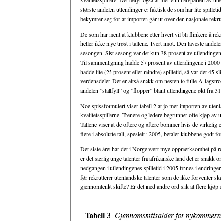
kvalitetsspillere. Det betyr også at mer enn halvparten av ut
største andelen utlendinger er faktisk de som har lite spille
bekymrer seg for at importen går ut over den nasjonale rekrutt
De som har ment at klubbene etter hvert vil bli flinkere å rekru
heller ikke mye trøst i tallene. Tvert imot. Den laveste andel
sesongen. Sist sesong var det kun 38 prosent av utlendingen
Til sammenligning hadde 57 prosent av utlendingene i 2000 o
hadde lite (25 prosent eller mindre) spilletid, så var det 45 
verdensdeler. Det er altså snakk om nesten to fulle A-lagstro
andelen ”stallfyll” og ”flopper” blant utlendingene økt fra 31
Noe spissformulert viser tabell 2 at jo mer importen av utenl
kvalitetsspillerne. Trenere og ledere begrunner ofte kjøp av ut
Tallene viser at de oftere og oftere bommer hvis de virkelig er
flere i absolutte tall, spesielt i 2005, betaler klubbene godt 
Det siste året har det i Norge vært mye oppmerksomhet på rekr
er det særlig unge talenter fra afrikanske land det er snak
nedgangen i utlendingenes spilletid i 2005 finnes i endringer
før rekrutterer utenlandske talenter som de ikke forventer skal 
gjennomtenkt skifte? Er det med andre ord slik at flere kjøp 