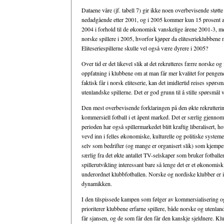
Dataene våre (jf. tabell 7) gir ikke noen overbevisende støtte 
nedadgående etter 2001, og i 2005 kommer kun 15 prosent av
2004 i forhold til de økonomisk vanskelige årene 2001-3, me
norske spillere i 2005, hvorfor kjøper da eliteserieklubbene
Eliteseriespillerne skulle vel også være dyrere i 2005?
Over tid er det likevel slik at det rekrutteres færre norske 
oppfatning i klubbene om at man får mer kvalitet for pengene
faktisk får i norsk eliteserie, kan det imidlertid reises spørsmå
utenlandske spillerne. Det er god grunn til å stille spørsmå
Den mest overbevisende forklaringen på den økte rekrutterin
kommersiell fotball i et åpent marked. Det er særlig gjennom d
perioden har også spillermarkedet blitt kraftig liberalisert, h
vevd inn i felles økonomiske, kulturelle og politiske syste
selv som bedrifter (og mange er organisert slik) som kjemper
særlig fra det økte antallet TV-selskaper som bruker fotball
spillerutvikling interessant bare så lenge det er et økonomisk 
underordnet klubbfotballen. Norske og nordiske klubber er 
dynamikken.
I den tilspissede kampen som følger av kommersialisering og i
prioriterer klubbene erfarne spillere, både norske og utenland
får sjansen, og de som får den får den kanskje sjeldnere. Klubb