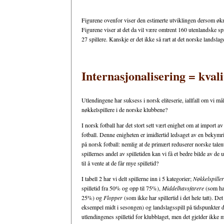
Figurene ovenfor viser den estimerte utviklingen dersom økni
Figurene viser at det da vil være omtrent 160 utenlandske spil
27 spillere. Kanskje er det ikke så rart at det norske landsla
Internasjonalisering = kval
Utlendingene har suksess i norsk eliteserie, iallfall om vi måle
nøkkelspillere i de norske klubbene?
I norsk fotball har det stort sett vært enighet om at import av
fotball. Denne enigheten er imidlertid ledsaget av en bekymr
på norsk fotball: nemlig at de primært reduserer norske talent
spillernes andel av spilletiden kan vi få et bedre bilde av de 
til å vente at de får mye spilletid?
I tabell 2 har vi delt spillerne inn i 5 kategorier;
Nøkkelspiller
spilletid fra 50% og opp til 75%),
Middelhavsfarere
(som ha
25%) og
Flopper
(som ikke har spillertid i det hele tatt). Det
eksempel midt i sesongen) og landslagsspill på tidspunkter de
utlendingenes spilletid for klubblaget, men det gjelder ikke m