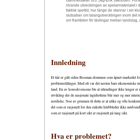
Gammelsæter och Stig-Erik Jakobsen. Forskar
rörande utvecklingen av spelarmaterialet i 
faktisk speltid, hur länge de stannar i sin 
slutsatser om talangutvecklingen inom det
om framtiden för tävlingar mellan landslag, 
Innledning
Et tiår er gått siden Bosman-dommen som åpnet markedet for fo
problemstillinger. Med ett var det nesten bare økonomiske m
land. En av konsekvensene ble at utlendinger ikke lenger er
utvikling der de nasjonale lagidrettene blir mer og mer inter
nordiske. Noe av grunnen til dette er at ulike og ofte konkur
det som er rasjonelt for den enkelte klubbleder ikke nødvendig
som er rasjonelt på kort sikt er rasjonelt på lang sikt.
Hva er problemet?