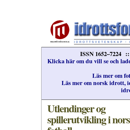
ISSN 1652–7224 :::
Klicka här om du vill se och lad
Läs mer om fot
Läs mer om norsk idrott, i
idr
Utlendinger og
spillerutvikling i nor