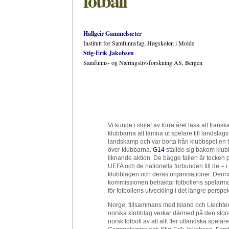
fotball
Hallgeir Gammelsæter
Institutt for Samfunnsfag, Høgskolen i Molde
Stig-Erik Jakobsen
Samfunns- og Næringslivsforskning AS, Bergen
Vi kunde i slutet av förra året läsa att fran
klubbarna att lämna ut spelare till landslag
landskamp och var borta från klubbspel en t
över klubbarna.
G14
ställde sig bakom klub
liknande aktion. De bägge fallen är tecken 
UEFA och de nationella förbunden till de – i
klubblagen och deras organisationer. Denna
kommissionen betraktar fotbollens spelarma
för fotbollens utveckling i det längre perspek
Norge, tillsammans med Island och Liechten
norska klubblag verkar därmed på den sto
norsk fotboll av att allt fler utländska spelar