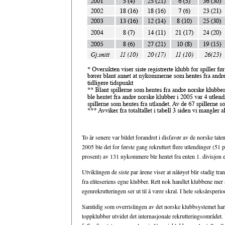
To år senere var bildet forandret i disfavør av de norske talen
2005 ble det for første gang rekruttert flere utlendinger (51 
prosent) av 131 nykommere ble hentet fra enten 1. divisjon el
Utviklingen de siste par årene viser at nåløyet blir stadig tr
fra eliteseriens egne klubber. Rett nok handlet klubbene me
egenrekrutteringen ser ut til å være skral. I hele seksårsperi
Samtidig som overrislingen av det norske klubbsystemet har bli
toppklubber utvidet det internasjonale rekrutteringsområdet.