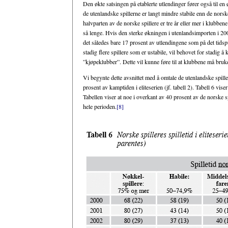
Den økte satsingen på etablerte utlendinger fører også til en ø
de utenlandske spillerne er langt mindre stabile enn de nors
halvparten av de norske spillere er tre år eller mer i klubbe
så lenge. Hvis den sterke økningen i utenlandsimporten i 2005 
det således bare 17 prosent av utlendingene som på det tidsp
stadig flere spillere som er ustabile, vil behovet for stadig
”kjøpeklubber”. Dette vil kunne føre til at klubbene må bruk
Vi begynte dette avsnittet med å omtale de utenlandske spiller
prosent av kamptiden i eliteserien (jf. tabell 2). Tabell 6 vise
Tabellen viser at noe i overkant av 40 prosent av de norske spil
hele perioden.
[8]