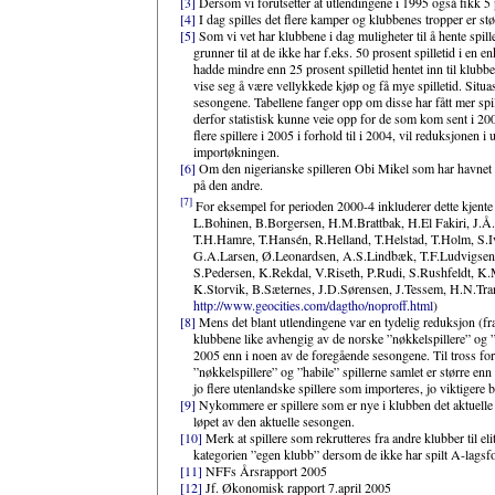
[3]
Dersom vi forutsetter at utlendingene i 1995 også fikk 5 pr
[4]
I dag spilles det flere kamper og klubbenes tropper er stø
[5]
Som vi vet har klubbene i dag muligheter til å hente spiller
grunner til at de ikke har f.eks. 50 prosent spilletid i en
hadde mindre enn 25 prosent spilletid hentet inn til klubb
vise seg å være vellykkede kjøp og få mye spilletid. Situas
sesongene. Tabellene fanger opp om disse har fått mer spil
derfor statistisk kunne veie opp for de som kom sent i 200
flere spillere i 2005 i forhold til i 2004, vil reduksjonen i
importøkningen.
[6]
Om den nigerianske spilleren Obi Mikel som har havnet 
på den andre.
[7]
For eksempel for perioden 2000-4 inkluderer dette kjent
L.Bohinen, B.Borgersen, H.M.Brattbak, H.El Fakiri, J.Å.F
T.H.Hamre, T.Hansén, R.Helland, T.Helstad, T.Holm, S.I
G.A.Larsen, Ø.Leonardsen, A.S.Lindbæk, T.F.Ludvigsen
S.Pedersen, K.Rekdal, V.Riseth, P.Rudi, S.Rushfeldt, 
K.Storvik, B.Sæternes, J.D.Sørensen, J.Tessem, H.N.Tra
http://www.geocities.com/dagtho/noproff.html
)
[8]
Mens det blant utlendingene var en tydelig reduksjon (fra 
klubbene like avhengig av de norske ”nøkkelspillere” og ”h
2005 enn i noen av de foregående sesongene. Til tross fo
”nøkkelspillere” og ”habile” spillerne samlet er større en
jo flere utenlandske spillere som importeres, jo viktigere bl
[9]
Nykommere er spillere som er nye i klubben det aktuelle år
løpet av den aktuelle sesongen.
[10]
Merk at spillere som rekrutteres fra andre klubber til eli
kategorien ”egen klubb” dersom de ikke har spilt A-lagsf
[11]
NFFs Årsrapport 2005
[12]
Jf. Økonomisk rapport 7.april 2005