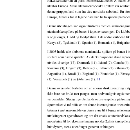
folkerike stater om en plass i eliteserieklubbenes A-staller. S
utenfor Europa. Mens utenomeuropeiske spillere var relativt s
denne gruppen land som fra våre nordiske naboland. En stor 
Europa, til tross for at lagene bare kan ha to spillere på ba
Denne utviklingen kan også illustreres med en sammenligni
utenlandske spillere på banen i løpet av sesongen. De klub
Kongsvinger, Hødd og Bodø/Glimt. I de andre klubbene fikk 14 
Kenya (2), Tyskland (1), Spania (1), Romania (1), Bulgaria (
I 2005 hadde alle klubbene utenlandske spillere på banen i 
spillere som hadde spilletid. Av de 33 nasjonene disse repre
utvidet: Sverige (17), Danmark (11), Island (7), Canada (6),
Slovenia (3), Ungarn (3), Belgia (2), Estland (2), Ghana (2),
Argentina (1), Brasil (1), England (1), Frankrike (1), Færøy
(1), Venezuela (1) og Østerrike (1).
[11]
Denne oversikten forteller om en enorm strukturendring i løp
ikke bare har brukt mer penger, men nødvendigvis også mer t
verdensdeler. Stadig nye utenlandske prøvespillere på trening
Spørsmålet vi må stille er om denne internasjonale orienterin
talenter i eget nærområde og deres evne til å bygge relasjone
utviklingen er agentdrevet, og om det er slik at utenlandske sp
motsetning til for eksempel mange norske 2.divisjonsspillere.
blitt dyrere, mens utlendinger generelt er billigere.