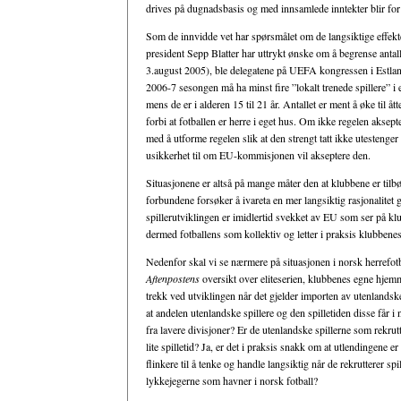
drives på dugnadsbasis og med innsamlede inntekter blir for 
Som de innvidde vet har spørsmålet om de langsiktige effe
president Sepp Blatter har uttrykt ønske om å begrense antal
3.august 2005), ble delegatene på UEFA kongressen i Estland
2006-7 sesongen må ha minst fire ”lokalt trenede spillere” i 
mens de er i alderen 15 til 21 år. Antallet er ment å øke til 
forbi at fotballen er herre i eget hus. Om ikke regelen akse
med å utforme regelen slik at den strengt tatt ikke utestenger 
usikkerhet til om EU-kommisjonen vil akseptere den.
Situasjonene er altså på mange måter den at klubbene er tilbøy
forbundene forsøker å ivareta en mer langsiktig rasjonalitet
spillerutviklingen er imidlertid svekket av EU som ser på k
dermed fotballens som kollektiv og letter i praksis klubbenes 
Nedenfor skal vi se nærmere på situasjonen i norsk herrefotb
Aftenpostens
oversikt over eliteserien, klubbenes egne hjem
trekk ved utviklingen når det gjelder importen av utenlandske
at andelen utenlandske spillere og den spilletiden disse får i
fra lavere divisjoner? Er de utenlandske spillerne som rekrutt
lite spilletid? Ja, er det i praksis snakk om at utlendingene er
flinkere til å tenke og handle langsiktig når de rekrutterer sp
lykkejegerne som havner i norsk fotball?