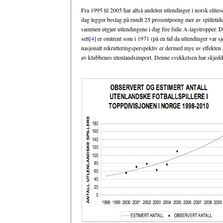
Fra 1995 til 2005 har altså andelen utlendinger i norsk elitese
dag legger beslag på rundt 25 prosentpoeng mer av spilletiden
sammen utgjør utlendingene i dag fire fulle A-lagstropper. Det 
sett
[4]
er omtrent som i 1971 (på en tid da utlendinger var sjeld
nasjonalt rekrutteringsperspektiv er dermed mye av effekten av
av klubbenes utenlandsimport. Denne svekkelsen har skjedd g