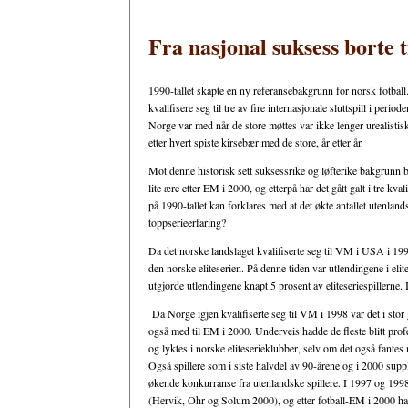
Fra nasjonal suksess borte 
1990-tallet skapte en ny referansebakgrunn for norsk fotball.
kvalifisere seg til tre av fire internasjonale sluttspill i per
Norge var med når de store møttes var ikke lenger urealisti
etter hvert spiste kirsebær med de store, år etter år.
Mot denne historisk sett suksessrike og løfterike bakgrunn ble
lite ære etter EM i 2000, og etterpå har det gått galt i tre k
på 1990-tallet kan forklares med at det økte antallet utenlandsk
toppserieerfaring?
Da det norske landslaget kvalifiserte seg til VM i USA i 1994
den norske eliteserien. På denne tiden var utlendingene i eli
utgjorde utlendingene knapt 5 prosent av eliteseriespillerne.
Da Norge igjen kvalifiserte seg til VM i 1998 var det i st
også med til EM i 2000. Underveis hadde de fleste blitt prof
og lyktes i norske eliteserieklubber, selv om det også fa
Også spillere som i siste halvdel av 90-årene og i 2000 supple
økende konkurranse fra utenlandske spillere. I 1997 og 1998 
(Hervik, Ohr og Solum 2000), og etter fotball-EM i 2000 har u