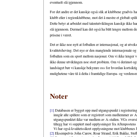
eventuelt slå igjennom.
For det andre er det kanskje også slik at klubbene gradvis ha
klubb eller i regionklubbene, mot det å mestre et globalt spi
Dette betyr at arbeidet med talentutviklingen kanskje ikke ha
slå igjennom. Dermed kan det også ha blitt lengre mellom de s
prisene i været.
Det er ikke noe nytt at fotballen er internasjonal, og at utvek
kvalitetsheving. Det nye er den manglende internasjonale og 
fotballen som en sport mellom nasjoner. Om vi ikke lenger vi
ikke denne utviklingen noe stort problem. Om vi derimot også 
landslaget bør vi kanskje bekymre oss for hvordan kortsikti
mulighetene våre til å delta i framtidige Europa- og verdens
Noter
[1]
Databasen er bygget opp med utgangspunkt i registrering
inngår alle spillere som er registrert som medlemmer av A-
utgangspunktet ikke var medlem av A-stallen. VGs oversikt
tillegg har vi supplert med opplysninger fra Aftenpostens o
Vi har også kvalitetssikret opplysningene mot klubbenes h
[2]
Eksempelvis John Carew, Roar Strand, Erik Bakke, St