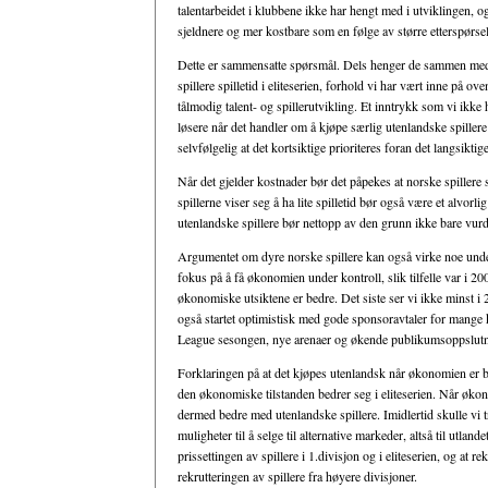
talentarbeidet i klubbene ikke har hengt med i utviklingen, og
sjeldnere og mer kostbare som en følge av større etterspørsel
Dette er sammensatte spørsmål. Dels henger de sammen med s
spillere spilletid i eliteserien, forhold vi har vært inne på o
tålmodig talent- og spillerutvikling. Et inntrykk som vi ikke ha
løsere når det handler om å kjøpe særlig utenlandske spillere 
selvfølgelig at det kortsiktige prioriteres foran det langsiktige
Når det gjelder kostnader bør det påpekes at norske spillere 
spillerne viser seg å ha lite spilletid bør også være et alvo
utenlandske spillere bør nettopp av den grunn ikke bare vurde
Argumentet om dyre norske spillere kan også virke noe underl
fokus på å få økonomien under kontroll, slik tilfelle var i 2
økonomiske utsiktene er bedre. Det siste ser vi ikke minst 
også startet optimistisk med gode sponsoravtaler for mange 
League sesongen, nye arenaer og økende publikumsoppslutn
Forklaringen på at det kjøpes utenlandsk når økonomien er be
den økonomiske tilstanden bedrer seg i eliteserien. Når økon
dermed bedre med utenlandske spillere. Imidlertid skulle vi tr
muligheter til å selge til alternative markeder, altså til utland
prissettingen av spillere i 1.divisjon og i eliteserien, og at r
rekrutteringen av spillere fra høyere divisjoner.