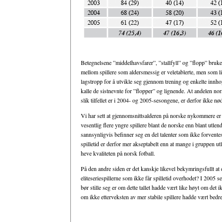
Betegnelsene ”middelhavsfarer”, ”stallfyll” og ”flopp” brukes 
mellom spillere som aldersmessig er veletablerte, men som like
lagstropp for å utvikle seg gjennom trening og enkelte innhop
kalle de sistnevnte for ”flopper” og lignende. At andelen nor
slik tilfellet er i 2004- og 2005-sesongene, er derfor ikke nø
Vi har sett at gjennomsnittsalderen på norske nykommere er l
vesentlig flere yngre spillere blant de norske enn blant utlend
sannsynligvis befinner seg en del talenter som ikke forventes å
spilletid er derfor mer akseptabelt enn at mange i gruppen utle
heve kvaliteten på norsk fotball.
På den andre siden er det kanskje likevel bekymringsfullt at
eliteseriespillerne som ikke får spilletid overhodet? I 2005 
bør stille seg er om dette tallet hadde vært like høyt om det
om ikke etterveksten av mer stabile spillere hadde vært bedre