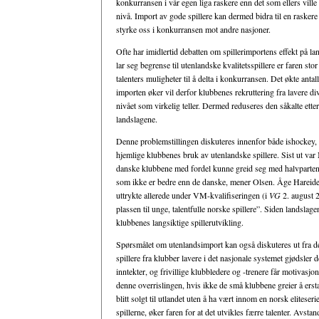
konkurransen i vår egen liga raskere enn det som ellers ville v
nivå. Import av gode spillere kan dermed bidra til en raskere
styrke oss i konkurransen mot andre nasjoner.
Ofte har imidlertid debatten om spillerimportens effekt på l
lar seg begrense til utenlandske kvalitetsspillere er faren sto
talenters muligheter til å delta i konkurransen. Det økte anta
importen øker vil derfor klubbenes rekruttering fra lavere divi
nivået som virkelig teller. Dermed reduseres den såkalte et
landslagene.
Denne problemstillingen diskuteres innenfor både ishockey, h
hjemlige klubbenes bruk av utenlandske spillere. Sist ut va
danske klubbene med fordel kunne greid seg med halvparten av
som ikke er bedre enn de danske, mener Olsen. Åge Hareide, 
uttrykte allerede under VM-kvalifiseringen (i
VG
2. august 2
plassen til unge, talentfulle norske spillere”. Siden landsla
klubbenes langsiktige spillerutvikling.
Spørsmålet om utenlandsimport kan også diskuteres ut fra det
spillere fra klubber lavere i det nasjonale systemet gjødsler 
inntekter, og frivillige klubbledere og -trenere får motivasjo
denne overrislingen, hvis ikke de små klubbene greier å ersta
blitt solgt til utlandet uten å ha vært innom en norsk elitese
spillerne, øker faren for at det utvikles færre talenter. Avs