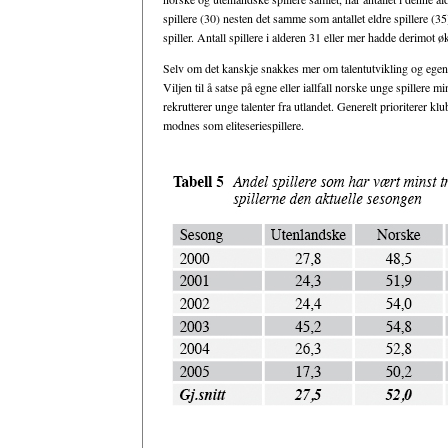
spillere (30) nesten det samme som antallet eldre spillere (35
spiller. Antall spillere i alderen 31 eller mer hadde derimot økt
Selv om det kanskje snakkes mer om talentutvikling og egenrek
Viljen til å satse på egne eller iallfall norske unge spillere 
rekrutterer unge talenter fra utlandet. Generelt prioriterer klub
modnes som eliteseriespillere.