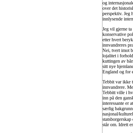
og internasjonale
over det historis
perspektiv. Jeg h
innlysende inter
Jeg vil gjerne ta
konservative pol
etter hvert bery
innvandreres prak
Nei, tvert imot b
lojalitet i forho
kuttingen av bånd
sitt nye hjemlan
England og for e
Tebbit var ikke t
innvandrere. Men 
Tebbitt ville i h
inn på den gansk
interessante er a
særlig bakgrunnen
nasjonal/kulturel
statsborgerskap e
står om. Idrett e