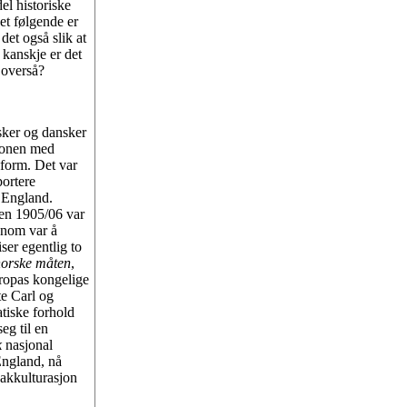
el historiske
et følgende er
det også slik at
kanskje er det
 overså?
sker og dansker
nionen med
eform. Det var
portere
 England.
ren 1905/06 var
nnom var å
er egentlig to
norske måten
,
ropas kongelige
te Carl og
tiske forhold
eg til en
k
nasjonal
England, nå
akkulturasjon