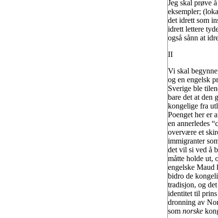
Jeg skal prøve å
eksempler; (loka
det idrett som in
idrett lettere ty
også sånn at idr
II
Vi skal begynne 
og en engelsk p
Sverige ble tile
bare det at den 
kongelige fra u
Poenget her er a
en annerledes “c
overvære et skir
immigranter som f
det vil si ved 
måtte holde ut,
engelske Maud ho
bidro de kongeli
tradisjon, og de
identitet til pr
dronning av Nor
som
norske
kong