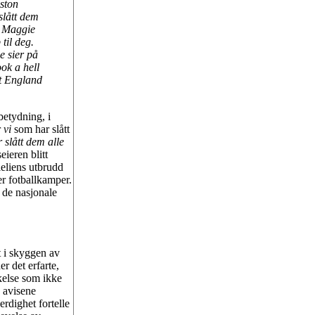
ston
slått dem
? Maggie
til deg.
e sier på
ok a hell
t England
betydning, i
r
vi
som har slått
 slått dem alle
eieren blitt
leliens utbrudd
er fotballkamper.
 de nasjonale
t i skyggen av
r det erfarte,
kelse som ikke
s avisene
erdighet fortelle