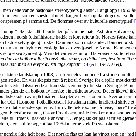
 men dette var de nasjonale stereotypiers glanstid. Langt opp i 1950-år
 framhevet som en spesiell fordel. Jørgen Juves oppfatninger var snille i 
portspressen på samme tid. De flommet over av kulturelle stereotypier
[4
 humør” ble ikke alltid portrettert på samme måte. Asbjørn Halvorsen;
lederen i norsk fotballhistorie hadde et kort referat fra Norges første k
man hadde selvfølgelig trukket Danmark som motstander. Kampen gikk 
m man kunne frykte en ensidig dansk overkjørsel av Norge. Kampen end
trengte seg synderlig. Men det var en setning i Halvorsens korte refer
n danske halfback Berth også ville score, og driblet seg helt frem til mål
ndes han med en ørefik av sitt lags kaptein
”
[5]
(AH 1947, s.69).
sin første landskamp i 1908, var fremdeles minnene fra striden rundt
n sterke. En viss skepsis mot å reise til Sverige for å spille mot det tid
ar til stede. Tilsvarende anti-norske stemninger hersket i Sverige. Blant
ndet gående en boikott av norske vinteridrettutøvere. Det er likevel ikk
olitiske siden av møtet når en aksepterte invitasjonen fra Sverige som 
 før OLI i London. Fotballkretsen i Kristiania måtte imidlertid skrive et
av de uttatte norske spillerne. Hun ville nekte sønnen å reise, ”bare” tre å
gen. Kretsformannen, Oskar Fredriksen, måtte forsikre om at sønnen va
lerte til ”fruens” nasjonale ansvar: ”… er jeg sikker paa at fruen gjerne 
dem, der skal forsøge at faa 1905-tankerne væk fra svenskerne.”
r nemlig ikke helt borte. Det norske flagget kan ha virket som en ”rød 