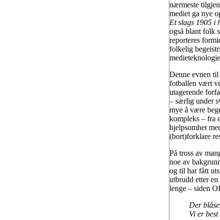
nærmeste tilgjeng
mediet ga nye op
Et slags 1905 i 
også blant folk
reporteres formi
folkelig begeistr
medieteknologie
Denne evnen til å
fotballen vært v
utagerende forfa
– særlig under s
mye å være begei
kompleks – fra 
hjelpsomhet med 
(bort)forklare res
På tross av mangl
noe av bakgrunne
og til har fått u
utbrudd etter e
lenge – siden OL
Der blåser
Vi er best