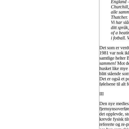
England –
Churchill
alle samm
Thatcher.
Vi har slå
ditt språ
of a beat
i fotball. 
Det som er verdt
1981 var nok ik
samtlige helter 
sammen!
Mot det
husket like mye 
blitt stående so
Det er også et p
følelsene til alt
III
Den nye mediesit
fjernsynsoverfør
det opplevde, st
krevde fysisk til
refererte og re-