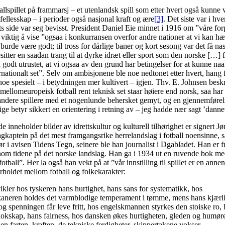
allspillet på frammarsj – et utenlandsk spill som etter hvert også kunne
fellesskap – i perioder også nasjonal kraft og ære
[3]
. Det siste var i hve
s side var seg bevisst. President Daniel Eie minnet i 1916 om ”våre for
 viktig å vise ”ogsaa i konkurransen overfor andre nationer at vi kan h
urde være godt; til tross for dårlige baner og kort sesong var det få nas
sitter en saadan trang til at dyrke idræt eller sport som den norske […] f
 godt utrustet, at vi ogsaa av den grund har betingelser for at kunne naa 
ternationalt set”. Selv om ambisjonene ble noe nedtonet etter hvert, hang 
oe spesielt – i betydningen mer kultivert – igjen. Thv. E. Johnsen beskr
ellomeuropeisk fotball rent teknisk set staar høiere end norsk, saa har 
andere spillere med et nogenlunde behersket gemyt, og en gjennemførel
ge betyr sikkert en orientering i retning av – jeg hadde nær sagt ’dann
e inneholder bilder av idrettskultur og kulturell tilhørighet er signert J
gkaptein på det mest framgangsrike herrelandslag i fotball noensinne, 
ør i avisen Tidens Tegn, seinere ble han journalist i Dgabladet. Han er 
nom tidene på det norske landslag. Han ga i 1934 ut en ruvende bok m
fotball”. Her la også han vekt på at ”vår innstilling til spillet er en anne
orholdet mellom fotball og folkekarakter:
vikler hos tyskeren hans hurtighet, hans sans for systematikk, hos
aneren holdes det varmblodige temperament i tømme, mens hans kjærlig
g spenningen får leve fritt, hos engelskmannen styrkes den stoiske ro,
klokskap, hans fairness, hos dansken økes hurtigheten, gleden og humøre
n farten, kraften, de tekniske ferdigheter, skippertakene vokser…