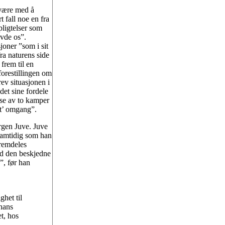
 være med å
rt fall noe en fra
pligtelser som
ævde os”.
joner ”som i sit
ra naturens side
frem til en
forestillingen om
ev situasjonen i
det sine fordele
se av to kamper
et’ omgang”.
ørgen Juve. Juve
samtidig som han
fremdeles
ed den beskjedne
n”, før han
het til
 hans
t, hos