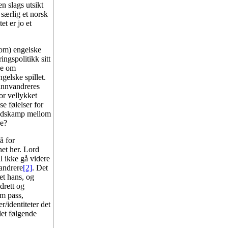
n slags utsikt
 særlig et norsk
et er jo et
 som) engelske
ngspolitikk sitt
le om
ngelske spillet.
 innvandreres
vor vellykket
se følelser for
landskamp mellom
re?
å for
het her. Lord
al ikke gå videre
andrere
[2]
. Det
get hans, og
drett og
om pass,
r/identiteter det
 det følgende