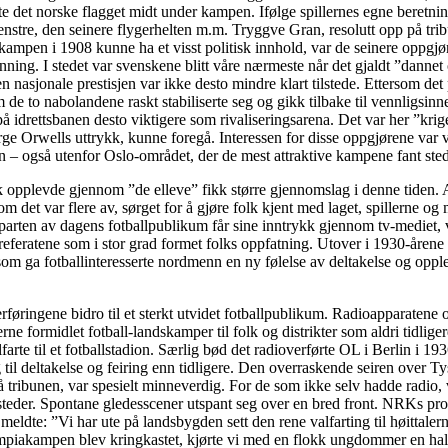
rte det norske flagget midt under kampen. Ifølge spillernes egne beretni
nstre, den seinere flygerhelten m.m. Tryggve Gran, resolutt opp på tri
kampen i 1908 kunne ha et visst politisk innhold, var de seinere oppgjø
nning. I stedet var svenskene blitt våre nærmeste når det gjaldt ”danne
n nasjonale prestisjen var ikke desto mindre klart tilstede. Ettersom det 
 de to nabolandene raskt stabiliserte seg og gikk tilbake til vennligsinne
å idrettsbanen desto viktigere som rivaliseringsarena. Det var her ”kri
ge Orwells uttrykk, kunne foregå. Interessen for disse oppgjørene var 
 – også utenfor Oslo-området, der de mest attraktive kampene fant sted
k opplevde gjennom ”de elleve” fikk større gjennomslag i denne tiden.
m det var flere av, sørget for å gjøre folk kjent med laget, spillerne og 
arten av dagens fotballpublikum får sine inntrykk gjennom tv-mediet, 
llreferatene som i stor grad formet folks oppfatning. Utover i 1930-årene
om ga fotballinteresserte nordmenn en ny følelse av deltakelse og oppl
føringene bidro til et sterkt utvidet fotballpublikum. Radioapparatene o
rne formidlet fotball-landskamper til folk og distrikter som aldri tidlige
lfarte til et fotballstadion. Særlig bød det radioverførte OL i Berlin i 19
til deltakelse og feiring enn tidligere. Den overraskende seiren over 
 på tribunen, var spesielt minneverdig. For de som ikke selv hadde radio, 
steder. Spontane gledesscener utspant seg over en bred front. NRKs pr
 meldte: ”Vi har ute på landsbygden sett den rene valfarting til høittal
mpiakampen blev kringkastet, kjørte vi med en flokk ungdommer en halv