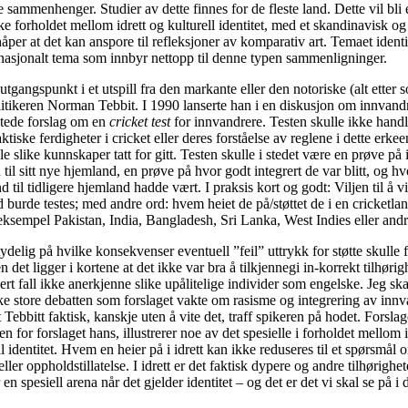
 sammenhenger. Studier av dette finnes for de fleste land. Dette vil bli e
ke forholdet mellom idrett og kulturell identitet, med et skandinavisk og
åper at det kan anspore til refleksjoner av komparativ art. Temaet identit
nasjonalt tema som innbyr nettopp til denne typen sammenligninger.
 utgangspunkt i et utspill fra den markante eller den notoriske (alt etter
itikeren Norman Tebbit. I 1990 lanserte han i en diskusjon om innvandri
ktede forslag om en
cricket test
for innvandrere. Testen skulle ikke hand
tiske ferdigheter i cricket eller deres forståelse av reglene i dette erkee
le slike kunnskaper tatt for gitt. Testen skulle i stedet være en prøve på
ld til sitt nye hjemland, en prøve på hvor godt integrert de var blitt, og h
 til tidligere hjemland hadde vært. I praksis kort og godt: Viljen til å vi
d burde testes; med andre ord: hvem heiet de på/støttet de i en cricket
ksempel Pakistan, India, Bangladesh, Sri Lanka, West Indies eller and
ydelig på hvilke konsekvenser eventuell ”feil” uttrykk for støtte skulle f
det ligger i kortene at det ikke var bra å tilkjennegi in-korrekt tilhørig
vert fall ikke anerkjenne slike upålitelige individer som engelske. Jeg sk
e store debatten som forslaget vakte om rasisme og integrering av innv
t Tebbitt faktisk, kanskje uten å vite det, traff spikeren på hodet. Forsla
 for forslaget hans, illustrerer noe av det spesielle i forholdet mellom i
l identitet. Hvem en heier på i idrett kan ikke reduseres til et spørsmål 
ller oppholdstillatelse. I idrett er det faktisk dypere og andre tilhørighete
r en spesiell arena når det gjelder identitet – og det er det vi skal se på i