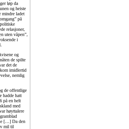
nger løp da
bunen og heiste
r mindre ladet
t omgang” på
politiske
de relasjoner,
gen uten våpen”,
voksende i
.
 Avisene og
måten de spilte
var det de
 kom imidlertid
evelse, nemlig
g de offentlige
re hadde hatt
36 på en helt
Tyskland med
var høyttalere
ogramblad
erne […] Da den
 mil til