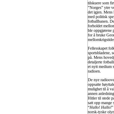
tilskuere som fi
”Norges” ytre ve
det igjen. Mens 
med politisk spe
fotballbanen. De
forholdet mellom
ble oppgjørene p
for å bruke Geor
mellomkrigstiden
Fellesskapet fol
sportsbladene, so
på. Mens hovedp
detaljerte fotba
et nytt medium s
radioen.
De nye radioover
oppsatte høyttale
mulighet til å va
annen anledning 
Hitler til stede
satt opp mange 
“
Hallo! Hallo!
”
norsk-tyske oly