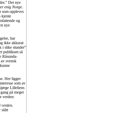
iler.” Det nye
ter enig Norge.
p som oppleves
 kjente
omfattende og
den nye
gelse, har
og ikke akkurat
 i slike stunder”
et publikum så
de Råsunda-
 av svensk
n kunne
se. Her ligger
interesse som av
jørge Lilleliens
e gang på meget
e verden:
i verden.
 slått