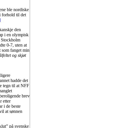
ene ble nordiske
forhold til det
]
 kanskje den
amp i en olympisk
i Stockholm
te 0-7, uten at
at som fanget min
feltet og skjøt
ligere
 annet hadde det
e tegn til at NFF
manglet
 beroligende brev
r etter
r i de beste
vil at sønnen
klut” på svenske