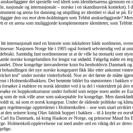
 anskueliggjøre det spesielle ved idrett som identitetsarena gjennom en d
le, nasjonale og internasjonale – norske i en skandinavisk kontekst). I d
strument og arena for danning og utspilling av identitet vi skal se på. Er 
deliggjør den
oss mot dem
-holdningen som Tebbit anskueliggjorde? Men 
ett er en arena som muliggjorde komplementære identiteter, som Tebbitt
litt internasjonalt med en historie som inkluderer både nordmenn, sven
rinsesse: Nasjonen Norge ble i 1905 også formelt selvstendig ved at u
ndebrakt. Samtidig fant nordmennene ut at de ville ha monarki som styr
gamle norske kongefamilien for lengst var utdødd. Følgelig måtte en im
tlandet. Disse kongelige innvandrerne kom fra henholdsvis Danmark og
t behandlingen det nye norske kongeparet fikk like etter ankomst vinte
ricket test” under norske vinterforhold. Noe av det første de måtte igje
enn i Holmenkollbakken. Det berømte bildet fra snøstormen i bakken vis
orsøker å etablere en norsk identitet ved å ta del i vinteridrett på
den 
å besøke en hoppkonkurranse under forhold som neppe noen andre av Eu
 og som de nok ville anse som uakseptable for kongelige. Men danskfød
ldt ut, nå som et norsk kongepar. Under de rådende politiske og klima
ges regelmessige opptredener i Holmenkollen – noe som snart utviklet s
t at den seinere kong Olav faktisk hoppet i bakken – til å knytte en
nors
ins Carl fra Danmark, nå kong Haakon av Norge, og prinsesse Maud fra 
ge. Holmenkoll-opplevelsene var med andre ord en viktig del av deres 
elige.