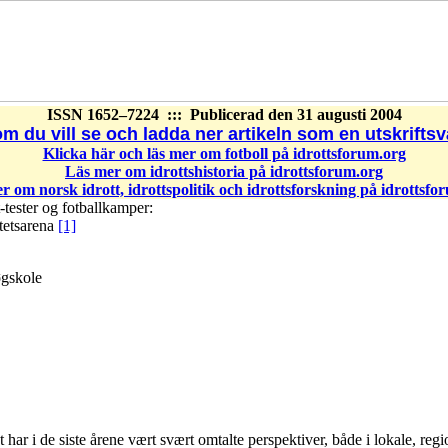
ISSN 1652–7224 ::: Publicerad
den 31 augusti 2004
m du vill se och ladda ner artikeln som en utskriftsvä
Klicka här och läs mer om fotboll på idrottsforum.org
Läs mer om idrottshistoria på idrottsforum.org
r om norsk idrott, idrottspolitik och idrottsforskning på idrottsfo
-tester og fotballkamper:
tetsarena
[1]
øgskole
et har i de siste årene vært svært omtalte perspektiver, både i lokale, reg