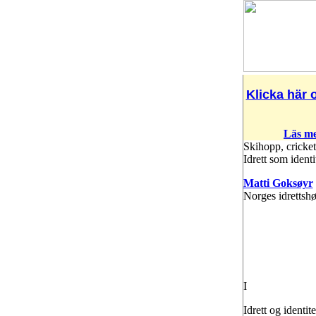
Klicka här o
Läs me
Skihopp, cricket
Idrett som identi
Matti Goksøyr
Norges idrettsh
I
Idrett og identit