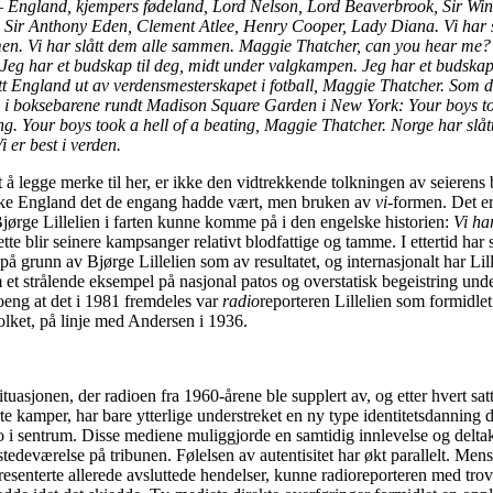
 England, kjempers fødeland, Lord Nelson, Lord Beaverbrook, Sir Win
, Sir Anthony Eden, Clement Atlee, Henry Cooper, Lady Diana.
Vi har 
en. Vi har slått dem alle sammen. Maggie Thatcher, can you hear me
 Jeg har et budskap til deg, midt under valgkampen. Jeg har et budskap 
tt England ut av verdensmesterskapet i fotball, Maggie Thatcher. Som d
k, i boksebarene rundt Madison Square Garden i New York: Your boys to
ing.
Your boys took a hell of a beating, Maggie Thatcher.
Norge har slåt
Vi er best i verden.
 å legge merke til her, er ikke den vidtrekkende tolkningen av seierens 
ke England det de engang hadde vært, men bruken av
vi
-formen. Det e
Bjørge Lillelien i farten kunne komme på i den engelske historien:
Vi har
te blir seinere kampsanger relativt blodfattige og tamme. I ettertid har s
på grunn av Bjørge Lillelien som av resultatet, og internasjonalt har Lil
m et strålende eksempel på nasjonal patos og overstatisk begeistring und
oeng at det i 1981 fremdeles var
radio
reporteren Lillelien som formidlet
 folket, på linje med Andersen i 1936.
uasjonen, der radioen fra 1960-årene ble supplert av, og etter hvert sat
te kamper, har bare ytterlige understreket en ny type identitetsdanning de
o i sentrum. Disse mediene muliggjorde en samtidig innlevelse og delta
stedeværelse på tribunen. Følelsen av autentisitet har økt parallelt. Men
presenterte allerede avsluttede hendelser, kunne radioreporteren med trov