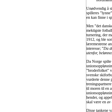
Unødvendig å si,
spilleres ”lynne”
en kan finne i s
Men ”det danske
mektigste fotbal
turnering, der 
1912, og ble so
læremestrene ans
interesse; ”
Da de
utenfor, belønne
Da Norge spilte 
unionsoppløsninge
”broderfolket” v
svenske skiforbu
vurderte denne p
treningspartnere
til moren til en 
unionsoppløsnin
hender, og appel
skal være en av 
Disse tankene va