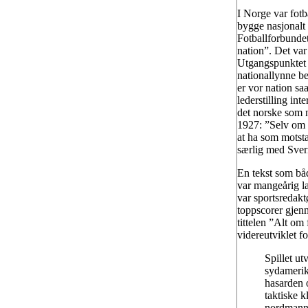
I Norge var fotb
bygge nasjonalt 
Fotballforbundet
nation”. Det var
Utgangspunktet b
nationallynne be
er vor nation saa
lederstilling in
det norske som n
1927: ”Selv om m
at ha som motst
særlig med Sveri
En tekst som båd
var mangeårig la
var sportsredakt
toppscorer gjen
tittelen ”Alt om 
videreutviklet f
Spillet ut
sydamerik
hasarden o
taktiske 
nordmanne