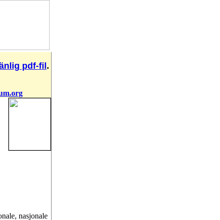
nlig pdf-fil
.
rum.org
ionale, nasjonale