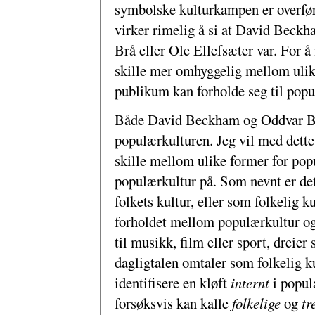
symbolske kulturkampen er overførb
virker rimelig å si at David Beckh
Brå eller Ole Ellefsæter var. For å
skille mer omhyggelig mellom ulik
publikum kan forholde seg til popu
Både David Beckham og Oddvar Brå 
populærkulturen. Jeg vil med dette
skille mellom ulike former for popu
populærkultur på. Som nevnt er de
folkets kultur, eller som folkelig k
forholdet mellom populærkultur og
til musikk, film eller sport, dreier
dagligtalen omtaler som folkelig k
identifisere en kløft
internt
i popul
forsøksvis kan kalle
folkelige
og
tr