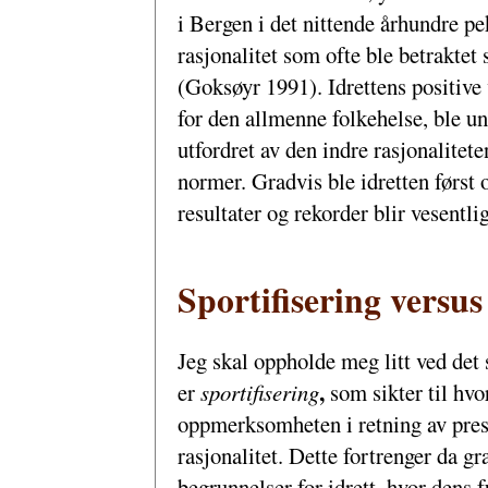
i Bergen i det nittende århundre pek
rasjonalitet som ofte ble betrakte
(Goksøyr 1991). Idrettens positive 
for den allmenne folkehelse, ble u
utfordret av den indre rasjonaliteten
normer. Gradvis ble idretten først 
resultater og rekorder blir vesentli
Sportifisering versu
Jeg skal oppholde meg litt ved det 
,
er
sportifisering
som sikter til hvo
oppmerksomheten i retning av pres
rasjonalitet. Dette fortrenger da 
begrunnelser for idrett, hvor dens 