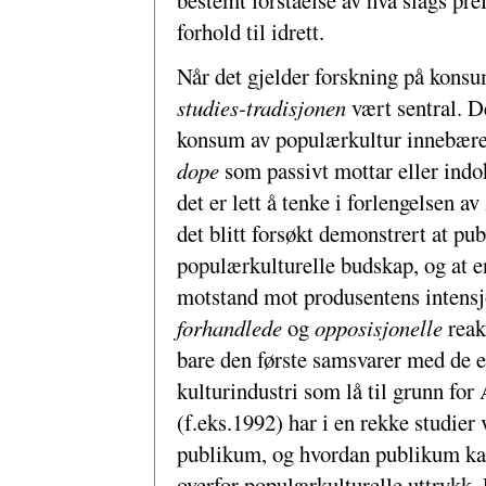
bestemt forståelse av hva slags pr
forhold til idrett.
Når det gjelder forskning på konsu
studies-tradisjonen
vært sentral. D
konsum av populærkultur innebære
dope
som passivt mottar eller indo
det er lett å tenke i forlengelsen 
det blitt forsøkt demonstrert at pu
populærkulturelle budskap, og at e
motstand mot produsentens intensj
forhandlede
og
opposisjonelle
reak
bare den første samsvarer med de 
kulturindustri som lå til grunn fo
(f.eks.1992) har i en rekke studier
publikum, og hvordan publikum kan
overfor populærkulturelle uttrykk.