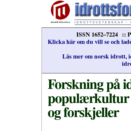
ISSN 1652–7224 :: P
Klicka här om du vill se och lad
Läs mer om norsk idrott, i
idr
Forskning på id
populærkultur 
og forskjeller