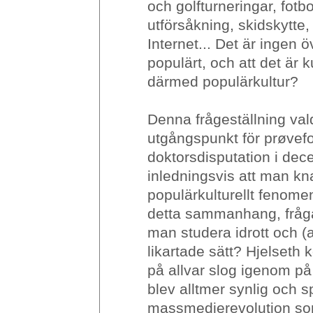
och golfturneringar, fotbo
utförsåkning, skidskytte
Internet... Det är ingen ö
populärt, och att det är k
därmed populärkultur?
Denna frågeställning val
utgångspunkt för prøve
doktorsdisputation i de
inledningsvis att man kna
populärkulturellt fenomen
detta sammanhang, fråga
man studera idrott och (
likartade sätt? Hjelseth 
på allvar slog igenom på
blev alltmer synlig och 
massmedierevolution som