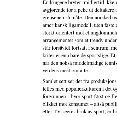
Endringene bryter imidlertid ikke m
avgjørende for å peke ut deltakere 
grensene i så måte. Den norske ba
amerikansk ligamodell, uten faste 
sterkt orientert mot et ungdommel
arrangementet som et trendy unde
står forsåvidt fortsatt i sentrum, m
kriterier enn bare de sportslige. E
når den nokså middelmådige tenniss
verdens mest omtalte.
Samlet sett ser det fra produksjons
felles med populærkulturen i det 
forgrunnen – hvor sport først og fr
blikket mot konsumet – altså pub
eller TV-seeres bruk av sport, er b