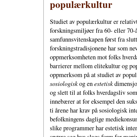
populærkultur
Studiet av populærkultur er relativt
forskningsmiljøer fra 60- eller 70-
samfunnsvitenskapen først fra slut
forskningstradisjonene har som nevn
oppmerksomheten mot folks hverdag
barrierer mellom elitekultur og po
oppmerksom på at studiet av populæ
sosiologisk
og en
estetisk
dimensjo
og slett til at folks hverdagsliv so
innebærer at for eksempel den sukse
ti årene har krav på sosiologisk inte
befolkningens daglige mediekonsum
slike programmer har estetisk inte
spørre seg hva slags form for men