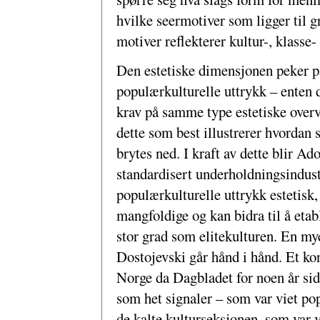
hvilke seermotiver som ligger til g
motiver reflekterer kultur-, klasse- 
Den estetiske dimensjonen peker på
populærkulturelle uttrykk – enten de
krav på samme type estetiske overve
dette som best illustrerer hvordan 
brytes ned. I kraft av dette blir A
standardisert underholdningsindust
populærkulturelle uttrykk estetisk
mangfoldige og kan bidra til å etabl
stor grad som elitekulturen. En my
Dostojevski går hånd i hånd. Et ko
Norge da Dagbladet for noen år sid
som het signaler – som var viet po
de kalte kulturseksjonen, som var vi