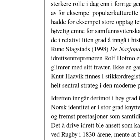
sterkere rolle i dag enn i forrige g
av for eksempel populærkulturelle
hadde for eksempel store opplag le
høvelig emne for samfunnsvitenskap
de i relativt liten grad å inngå i h
Rune Slagstads (1998)
De Nasjona
idrettsentreprenøren Rolf Hofmo en
glimrer med sitt fravær. Ikke en g
Knut Haavik finnes i stikkordregiste
helt sentral strateg i den moderne 
Idretten inngår derimot i høy grad 
Norsk identitet er i stor grad knytte
og fremst prestasjoner som samtidig
Det å drive idrett ble ansett som 
ved Rugby i 1830-årene, mente at b