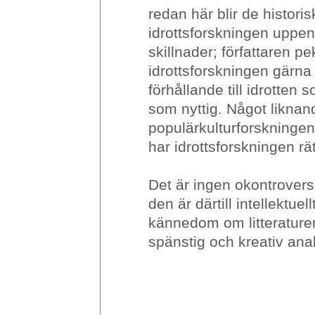
redan här blir de histori
idrottsforskningen uppe
skillnader; författaren p
idrottsforskningen gärna 
förhållande till idrotte
som nyttig. Något liknan
populärkulturforskningen
har idrottsforskningen rätt
Det är ingen okontroversi
den är därtill intellektue
kännedom om litterature
spänstig och kreativ ana