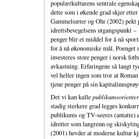
populærkulturens sentrale egenska
dette som i økende grad skjer etter
Gammelsæter og Ohr (2002) pekt på
idrettsbevegelsens utgangspunkt –
penger blir et middel for å nå sport
for å nå økonomiske mål. Poenget m
investeres store penger i norsk fotb
avkastning. Erfaringene så langt tyd
vel heller ingen som tror at Roman
tjene penger på sin kapitalinnsprøy
Det vi kan kalle
publikumsorienter
stadig sterkere grad legges konkurra
publikums og TV-seeres (antatte) øn
idretter som langrenn og skiskytin
(2001) hevder at moderne kultur kj