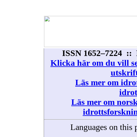
ISSN 1652–7224 :: 
Klicka här om du vill s
utskrif
Läs mer om idrot
idro
Läs mer om norsk 
idrottsforskni
Languages on this 