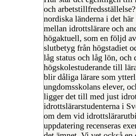
och arbetstillfredsställels
nordiska länderna i det här
mellan idrottslärare och and
högaktuell, som en följd av
slutbetyg från högstadiet o
låg status och låg lön, och
högskolestuderande till lä
blir dåliga lärare som ytter
ungdomsskolans elever, och
ligger det till med just idr
idrottslärarstudenterna i S
om dem vid idrottslärarutbi
uppdatering recenseras ex
det ämnet. Vi vet också en 