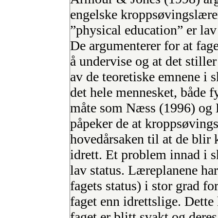
engelske kroppsøvingslærere
”physical education” er lav 
De argumenterer for at fag
å undervise og at det stille
av de teoretiske emnene i s
det hele mennesket, både f
måte som Næss (1996) og 
påpeker de at kroppsøvingsl
hovedårsaken til at de blir
idrett. Et problem innad i s
lav status. Læreplanene har
fagets status) i stor grad f
faget enn idrettslige. Dette 
faget er blitt svakt og dere