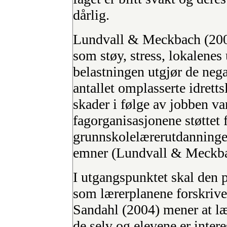
dårlig.
Lundvall & Meckbach (2004
som støy, stress, lokalenes
belastningen utgjør de nega
antallet omplasserte idrett
skader i følge av jobben var
fagorganisasjonene støttet 
grunnskolelærerutdanningen
emner (Lundvall & Meckba
I utgangspunktet skal den p
som lærerplanene forskrive
Sandahl (2004) mener at lær
de selv og elevene er inter