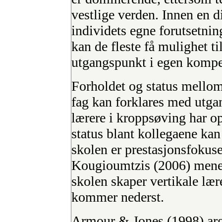
vestlige verden. Innen en 
individets egne forutsetnin
kan de fleste få mulighet t
utgangspunkt i egen kompe
Forholdet og status mellom 
fag kan forklares med utga
lærere i kroppsøving har opp
status blant kollegaene kan
skolen er prestasjonsfokus
Kougioumtzis (2006) mener
skolen skaper vertikale læ
kommer nederst.
Armour & Jones (1998) argu