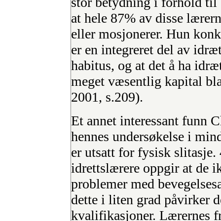
stor betydning i forhold til 
at hele 87% av disse lærerne
eller mosjonerer. Hun konk
er en integreret del av idræ
habitus, og at det å ha idr
meget væsentlig kapital bl
2001, s.209).
Et annet interessant funn Ch
hennes undersøkelse i mindr
er utsatt for fysisk slitasje
idrettslærere oppgir at de i
problemer med bevegelsesap
dette i liten grad påvirker 
kvalifikasjoner. Lærernes fr