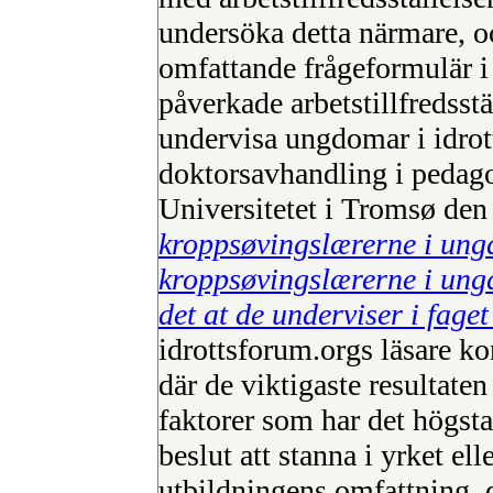
undersöka detta närmare, o
omfattande frågeformulär i 
påverkade arbetstillfredsstäl
undervisa ungdomar i idrot
doktorsavhandling i pedag
Universitetet i Tromsø den
kroppsøvingslærerne i ung
kroppsøvingslærerne i ung
det at de underviser i fage
idrottsforum.orgs läsare ko
där de viktigaste resultaten
faktorer som har det högsta
beslut att stanna i yrket el
utbildningens omfattning, d