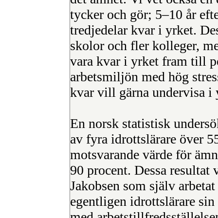
tycker och gör; 5–10 år eft
tredjedelar kvar i yrket. Des
skolor och fler kolleger, m
vara kvar i yrket fram till p
arbetsmiljön med hög stres
kvar vill gärna undervisa i 
En norsk statistisk undersö
av fyra idrottslärare över 55
motsvarande värde för ämne
90 procent. Dessa resultat 
Jakobsen som själv arbetat d
egentligen idrottslärare sin 
med arbetstillfredsställelse