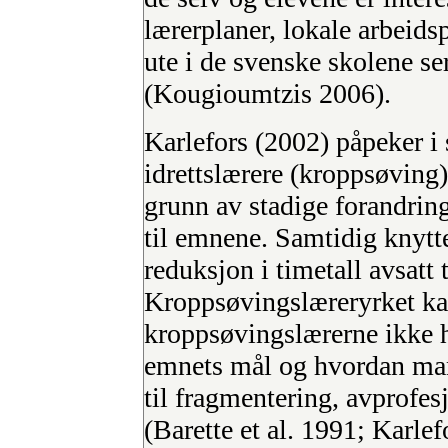
lærerplaner, lokale arbeids
ute i de svenske skolene ser
(Kougioumtzis 2006).
Karlefors (2002) påpeker i
idrettslærere (kroppsøving)
grunn av stadige forandrin
til emnene. Samtidig knytt
reduksjon i timetall avsatt 
Kroppsøvingslæreryrket kar
kroppsøvingslærerne ikke h
emnets mål og hvordan man 
til fragmentering, avprofes
(Barette et al. 1991; Karlef