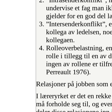
undervise et fag man ik
gjelder for en god del l
”Intersenderkonflikt”, e
kollega av ledelsen, no
kollegaen.
Rolleoverbelastning, en 
rolle i tillegg til en av
ingen av rollene er tilf
Perreault 1976).
Relasjoner på jobben som en
I læreryrket er det en rekk
må forholde seg til, og ev
deler disse relasjonene inn