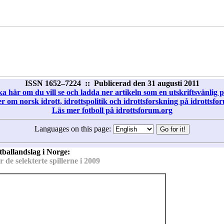
ISSN 1652–7224 :: Publicerad den 31 augusti 2011
ka här om du vill se och ladda ner artikeln som en utskriftsvänlig pd
r om norsk idrott, idrottspolitik och idrottsforskning på idrottsfo
Läs mer fotboll på idrottsforum.org
Languages on this page:
tballandslag i Norge:
 de selekterte spillerne i 2009