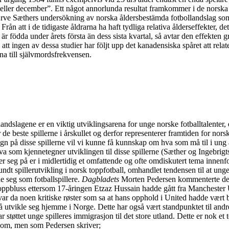
eller december”. Ett något annorlunda resultat framkommer i de norska 
rve Sæthers undersökning av norska åldersbestämda fotbollandslag som
rån att i de tidigaste åldrarna ha haft tydliga relativa ålderseffekter, det 
 är födda under årets första än dess sista kvartal, så avtar den effekten
 att ingen av dessa studier har följt upp det kanadensiska spåret att relat
na till självmordsfrekvensen.
andslagene er en viktig utviklingsarena for unge norske fotballtalenter, 
r de beste spillerne i årskullet og derfor representerer framtiden for nors
n på disse spillerne vil vi kunne få kunnskap om hva som må til i ung 
va som kjennetegner utviklingen til disse spillerne (Sæther og Ingebrig
ler seg på er i midlertidig et omfattende og ofte omdiskutert tema innenf
undt spillerutvikling i norsk toppfotball, omhandlet tendensen til at unge s
le seg som fotballspillere.
Dagbladets
Morten Pedersen kommenterte de
t oppbluss ettersom 17-åringen Etzaz Hussain hadde gått fra Manchester U
var da noen kritiske røster som sa at hans opphold i United hadde vært b
å utvikle seg hjemme i Norge. Dette har også vært standpunktet til andre 
 støttet unge spilleres immigrasjon til det store utland. Dette er nok et 
et om, men som Pedersen skriver;