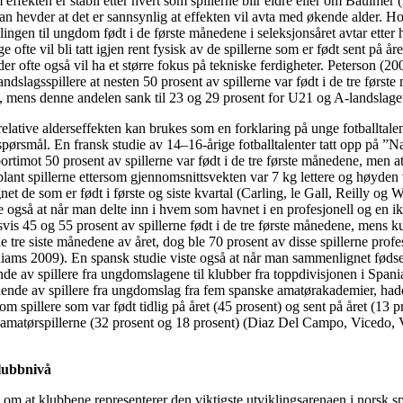
om effekten er stabil etter hvert som spillerne blir eldre eller om Bäulm
han hevder at det er sannsynlig at effekten vil avta med økende alder. H
lingen til ungdom født i de første månedene i seleksjonsåret avtar etter 
 ofte vil bli tatt igjen rent fysisk av de spillerne som er født sent på år
r ofte også vil ha et større fokus på tekniske ferdigheter. Peterson (2004
andslagsspillere at nesten 50 prosent av spillerne var født i de tre først
 mens denne andelen sank til 23 og 29 prosent for U21 og A-landslage
relative alderseffekten kan brukes som en forklaring på unge fotballtalen
spørsmål. En fransk studie av 14–16-årige fotballtalenter tatt opp på ”Nat
bortimot 50 prosent av spillerne var født i de tre første månedene, men a
k blant spillerne ettersom gjennomsnittsvekten var 7 kg lettere og høyden
t de som er født i første og siste kvartal (Carling, le Gall, Reilly og 
 også at når man delte inn i hvem som havnet i en profesjonell og en ik
vis 45 og 55 prosent av spillerne født i de tre første månedene, mens ku
 de tre siste månedene av året, dog ble 70 prosent av disse spillerne profe
lliams 2009). En spansk studie viste også at når man sammenlignet fød
nde av spillere fra ungdomslagene til klubber fra toppdivisjonen i Spani
ende av spillere fra ungdomslag fra fem spanske amatørakademier, had
lom spillere som var født tidlig på året (45 prosent) og sent på året (13 p
matørspillerne (32 prosent og 18 prosent) (Diaz Del Campo, Vicedo, V
lubbnivå
il om at klubbene representerer den viktigste utviklingsarenaen i norsk sp