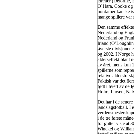
idretter (Delorme,
O`Hara, Cooke og C
nordamerikanske ish
mange spillere var f
Den samme effekten 
Nederland og Engla
Nederland og Frank
Irland (O’Loughlin,
øverste divisjonene
og 2002. I Norge h
alderseffekt blant n
av året, mens kun 10
spillerne som repre
relative aldersforsk
Faktisk var det fler
født i hvert av de f
Holm, Larsen, Nat
Det har i de senere
landslagsfotball. I
verdensmesterskape
i de tre første mån
for gutter viste at
Winckel og Williams