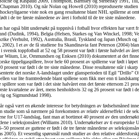
 Boichè og Raspaud 2009, Thompson, Barnsley og Stebelsky 1991, Till,
hapman 2010). Og når Nolan og Howell (2010) reproduserte studien i
ockeyligaene viste nok en gang resultatene blant NHL spillerne at omtr
ødt i de tre første månedene av året i forhold til de tre siste månedene.
har også blitt undersøkt på toppnivå i fotball hvor effekten har vært f
nd (Dudink, 1994), Belgia (Helsen, Starkes og Van Winckel, 1998; Ver
rike (Verhulst, 1992), Australia, Brasil, Tyskland og Japan (Musch og
 2002). I et av de få studiene fra Skandinavia fant Peterson (2004) blant 
 i svensk toppfotball at 52 og 58 prosent var født i første halvdel av åre
ar Wiium, Lie, Ommundsen og Enksen (2010) dokumentert at det finnes
orske tippeligaspillere, hvor hele 60 prosent av spillerne var født i løpet
 prosent var født i de tre siste månedene. Disse resultatene står i skarp k
senterte det norske A-landslaget under glansperioden til Egil ”Drillo” 
jellen var lite framtredende blant spillene som fikk mer enn ti landskampe
e spillere som var født i det siste halvåret enn det første ettersom 21 pro
ørste kvartalene av året, mens henholdsvis 32 og 26 prosent var født i de 
vig og Sigmundstad 1998).
 år også vært en økende interesse for betydningen av fødselsmåned inne
 en studie som så nærmere på forekomsten av relativ alderseffekt i de sek
ne for U17-landslag, fant man at bortimot 40 prosent av den undersøkt
edene i seleksjonsåret (Williams 2010). Undersøkelser av ti europeiske
 36–50 prosent av guttene er født i de tre første månedene av seleksjonså
 2005). Et vesentlig spørsmål rundt studier av den relative aldersforskj