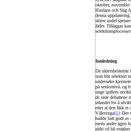
oktober, november 
Haulans och Stig A
denna uppdatering. F
större andel spelare
ålder. Tilläggas kan
selektionsprocesser
Innledning
De aldersbestemte l
som blir selektert e
undersøke kjenneteg
på seniornivå, og h
unge spillere utvik
de siste debattene r
utlandet for å utvik
etter at den fikk e
Vålerenga
[1]
. Det 
hadde hatt godt av 
mens andre igjen har
aldri vil bli enigh