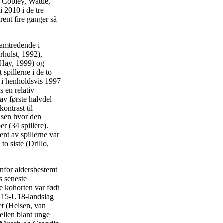
 Cobley, Wattie,
 2010 i de tre
ent fire ganger så
ramtredende i
hulst, 1992),
 Hay, 1999) og
spillerne i de to
t i henholdsvis 1997
 en relativ
 av første halvdel
ontrast til
Olsen hvor den
r (34 spillere).
sent av spillerne var
to siste (Drillo,
nfor aldersbestemt
s seneste
e kohorten var født
 U15-U18-landslag
ret (Helsen, van
ellen blant unge