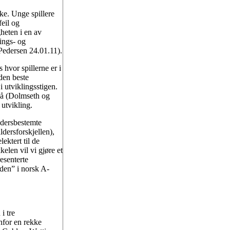
ike. Unge spillere
feil og
heten i en av
ings- og
Pedersen 24.01.11).
 hvor spillerne er i
den beste
i utviklingsstigen.
 på (Dolmseth og
 utvikling.
aldersbestemte
dersforskjellen),
lektert til de
len vil vi gjøre et
esenterte
oden” i norsk A-
i tre
enfor en rekke