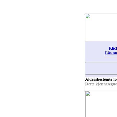
Klic
Läs me
Aldersbestemte fo
Dette kjennetegner