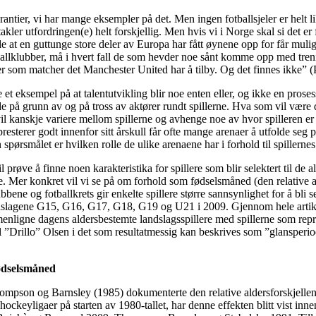
rantier, vi har mange eksempler på det. Men ingen fotballsjeler er helt l
akler utfordringen(e) helt forskjellig. Men hvis vi i Norge skal si det er 
at en guttunge store deler av Europa har fått øynene opp for får mulig
ballklubber, må i hvert fall de som hevder noe sånt komme opp med tren
r som matcher det Manchester United har å tilby. Og det finnes ikke” (
et eksempel på at talentutvikling blir noe enten eller, og ikke en prosess
de på grunn av og på tross av aktører rundt spillerne. Hva som vil være 
il kanskje variere mellom spillerne og avhenge noe av hvor spilleren er 
resterer godt innenfor sitt årskull får ofte mange arenaer å utfolde seg
ørsmålet er hvilken rolle de ulike arenaene har i forhold til spillernes
 prøve å finne noen karakteristika for spillere som blir selektert til de 
. Mer konkret vil vi se på om forhold som fødselsmåned (den relative al
ubbene og fotballkrets gir enkelte spillere større sannsynlighet for å bli se
dslagene G15, G16, G17, G18, G19 og U21 i 2009. Gjennom hele artikke
enligne dagens aldersbestemte landslagsspillere med spillerne som repr
l ”Drillo” Olsen i det som resultatmessig kan beskrives som ”glansperi
ødselsmåned
ompson og Barnsley (1985) dokumenterte den relative aldersforskjellen 
ockeyligaer på starten av 1980-tallet, har denne effekten blitt vist inn