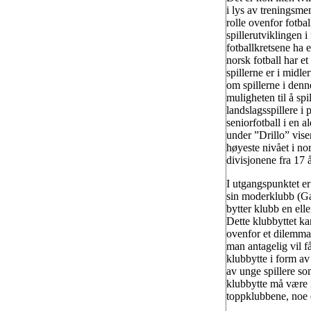
i lys av treningsm
rolle ovenfor fotba
spillerutviklingen 
fotballkretsene ha 
norsk fotball har et
spillerne er i midle
om spillerne i denn
muligheten til å spi
landslagsspillere i 
seniorfotball i en 
under ”Drillo” viser
høyeste nivået i nor
divisjonene fra 17
I utgangspunktet er
sin moderklubb (Ga
bytter klubb en elle
Dette klubbyttet kan
ovenfor et dilemma 
man antagelig vil få 
klubbytte i form av 
av unge spillere som
klubbytte må være r
toppklubbene, noe 