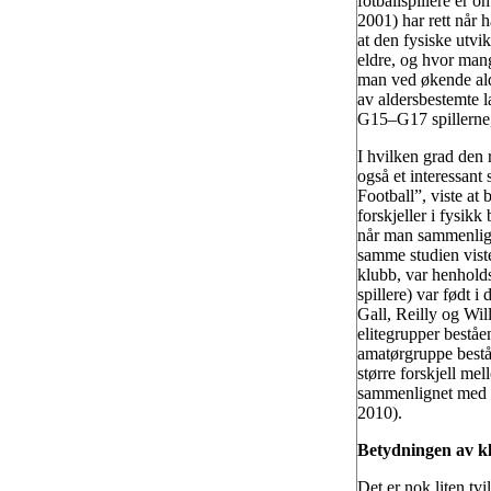
fotballspillere er 
2001) har rett når 
at den fysiske utvik
eldre, og hvor mange
man ved økende alde
av aldersbestemte l
G15–G17 spillerne,
I hvilken grad den 
også et interessant 
Football”, viste at 
forskjeller i fysik
når man sammenligne
samme studien viste
klubb, var henholds
spillere) var født i
Gall, Reilly og Wi
elitegrupper beståe
amatørgruppe bestå
større forskjell mel
sammenlignet med a
2010).
Betydningen av k
Det er nok liten tv