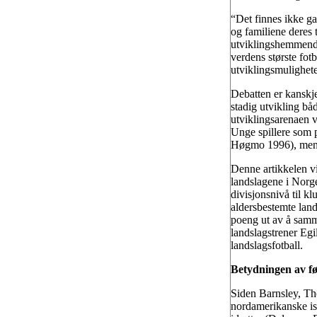
“Det finnes ikke ga
og familiene deres t
utviklingshemmende 
verdens største fot
utviklingsmulighete
Debatten er kanskje 
stadig utvikling bå
utviklingsarenaen v
Unge spillere som p
Høgmo 1996), men sp
Denne artikkelen vil
landslagene i Norge
divisjonsnivå til kl
aldersbestemte lan
poeng ut av å samm
landslagstrener Egi
landslagsfotball.
Betydningen av f
Siden Barnsley, Th
nordamerikanske ish