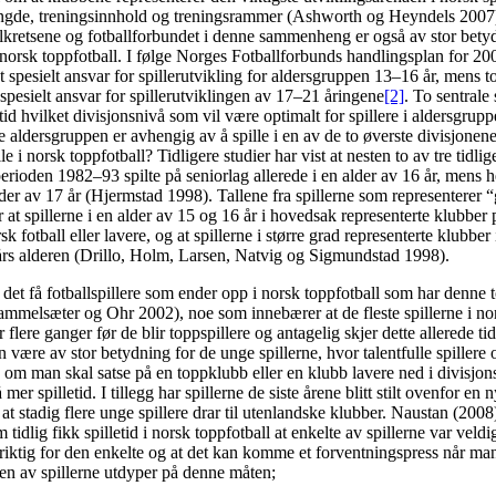
engde, treningsinnhold og treningsrammer (Ashworth og Heyndels 200
llkretsene og fotballforbundet i denne sammenheng er også av stor bety
i norsk toppfotball. I følge Norges Fotballforbunds handlingsplan for 2
et spesielt ansvar for spillerutvikling for aldersgruppen 13–16 år, mens 
 spesielt ansvar for spillerutviklingen av 17–21 åringene
[2]
. To sentrale
rtid hvilket divisjonsnivå som vil være optimalt for spillere i aldersgrupp
e aldersgruppen er avhengig av å spille i en av de to øverste divisjonen
lle i norsk toppfotball? Tidligere studier har vist at nesten to av tre tidli
perioden 1982–93 spilte på seniorlag allerede i en alder av 16 år, mens hel
alder av 17 år (Hjermstad 1998). Tallene fra spillerne som representerer
 at spillerne i en alder av 15 og 16 år i hovedsak representerte klubber 
sk fotball eller lavere, og at spillerne i større grad representerte klubber 
 års alderen (Drillo, Holm, Larsen, Natvig og Sigmundstad 1998).
 det få fotballspillere som ender opp i norsk toppfotball som har denn
mmelsæter og Ohr 2002), noe som innebærer at de fleste spillerne i nor
r flere ganger før de blir toppspillere og antagelig skjer dette allerede t
 være av stor betydning for de unge spillerne, hvor talentfulle spillere oft
om man skal satse på en toppklubb eller en klubb lavere ned i divisjon
mer spilletid. I tillegg har spillerne de siste årene blitt stilt ovenfor en 
at stadig flere unge spillere drar til utenlandske klubber. Naustan (2008) 
 tidlig fikk spilletid i norsk toppfotball at enkelte av spillerne var veldi
iktig for den enkelte og at det kan komme et forventningspress når man 
en av spillerne utdyper på denne måten;