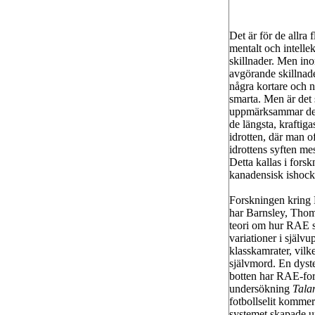
Det är för de allra 
mentalt och intelle
skillnader. Men in
avgörande skillnade
några kortare och n
smarta. Men är det
uppmärksammar dessa
de längsta, kraftiga
idrotten, där man o
idrottens syften me
Detta kallas i fo
kanadensisk ishocke
Forskningen kring R
har Barnsley, Thom
teori om hur RAE sk
variationer i självu
klasskamrater, vilk
självmord. En dyste
botten har RAE-for
undersökning
Tala
fotbollselit kommer
systemet skapade u