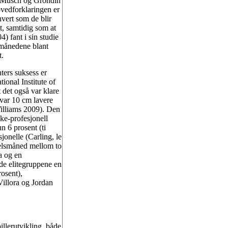
er (Musch og Grondin
ovedforklaringen er
hvert som de blir
et, samtidig som at
) fant i sin studie
e månedene blant
t.
ters suksess er
ional Institute of
t det også var klare
 var 10 cm lavere
Williams 2009). Den
ke-profesjonell
n 6 prosent (ti
sjonelle (Carling, le
selsmåned mellom to
a og en
de elitegruppene en
rosent),
illora og Jordan
illerutvikling, både