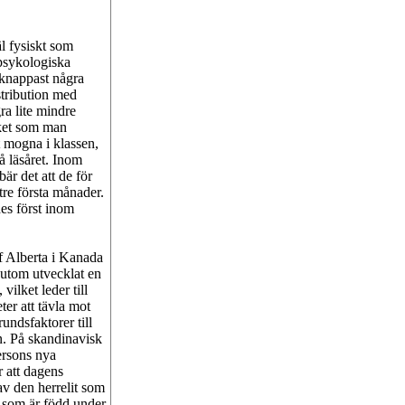
äl fysiskt som
spsykologiska
 knappast några
stribution med
ra lite mindre
cket som man
t mogna i klassen,
på läsåret. Inom
är det att de för
tre första månader.
es först inom
f Alberta i Kanada
utom utvecklat en
ilket leder till
ter att tävla mot
undsfaktorer till
n. På skandinavisk
ersons nya
r att dagens
av den herrelit som
e som är född under