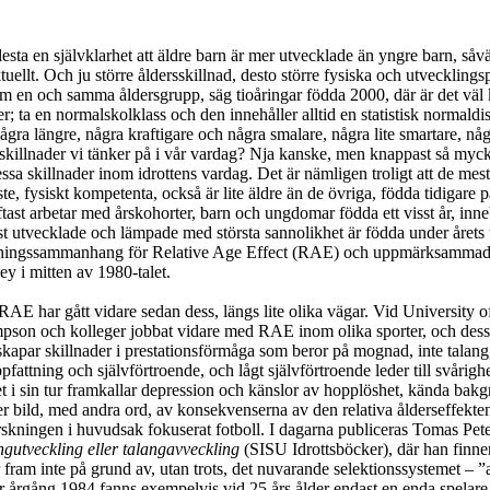
flesta en självklarhet att äldre barn är mer utvecklade än yngre barn, såv
ktuellt. Och ju större åldersskillnad, desto större fysiska och utveckling
om en och samma åldersgrupp, säg tioåringar födda 2000, där är det väl
r; ta en normalskolklass och den innehåller alltid en statistisk normaldi
ågra längre, några kraftigare och några smalare, några lite smartare, någ
 skillnader vi tänker på i vår vardag? Nja kanske, men knappast så my
 skillnader inom idrottens vardag. Det är nämligen troligt att de mes
ste, fysiskt kompetenta, också är lite äldre än de övriga, födda tidigare 
ftast arbetar med årskohorter, barn och ungdomar födda ett visst år, inneb
st utvecklade och lämpade med största sannolikhet är födda under årets 
rskningssammanhang för Relative Age Effect (RAE) och uppmärksammad
y i mitten av 1980-talet.
AE har gått vidare sedan dess, längs lite olika vägar. Vid University o
pson och kolleger jobbat vidare med RAE inom olika sporter, och dess
apar skillnader i prestationsförmåga som beror på mognad, inte talang, v
ppfattning och självförtroende, och lågt självförtroende leder till svårighe
et i sin tur framkallar depression och känslor av hopplöshet, kända bakgr
r bild, med andra ord, av konsekvenserna av den relativa ålderseffekte
skningen i huvudsak fokuserat fotboll. I dagarna publiceras Tomas Pet
ngutveckling eller talangavveckling
(SISU Idrottsböcker), där han finne
 fram inte på grund av, utan trots, det nuvarande selektionssystemet – ”
r årgång 1984 fanns exempelvis vid 25 års ålder endast en enda spelar