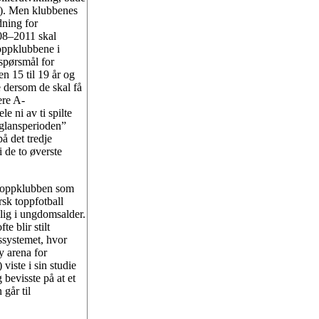
7). Men klubbenes
dning for
008–2011 skal
toppklubbene i
 spørsmål for
en 15 til 19 år og
e dersom de skal få
gere A-
e ni av ti spilte
 “glansperioden”
på det tredje
i de to øverste
e toppklubben som
sk toppfotball
idlig i ungdomsalder.
e blir stilt
ssystemet, hvor
ny arena for
viste i sin studie
g bevisste på at et
går til