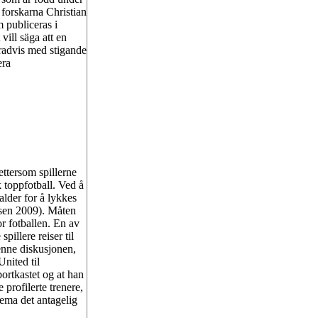
forskarna Christian
 publiceras i
vill säga att en
 gradvis med stigande
era
ettersom spillerne
k toppfotball. Ved å
alder for å lykkes
tsen 2009). Måten
or fotballen. En av
pillere reiser til
nne diskusjonen,
nited til
ortkastet og at han
profilerte trenere,
tema det antagelig