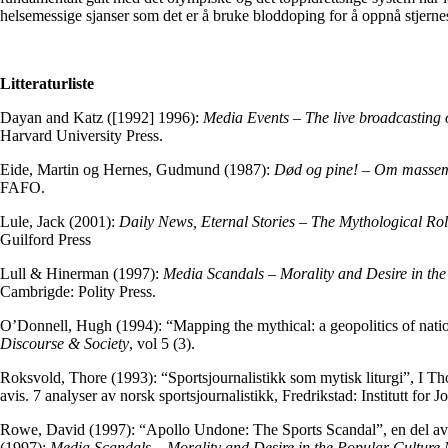
helsemessige sjanser som det er å bruke bloddoping for å oppnå stjernes
Litteraturliste
Dayan and Katz ([1992] 1996):
Media Events – The live broadcasting o
Harvard University Press.
Eide, Martin og Hernes, Gudmund (1987):
Død og pine! – Om masseme
FAFO.
Lule, Jack (2001):
Daily News, Eternal Stories – The Mythological Rol
Guilford Press
Lull & Hinerman (1997):
Media Scandals – Morality and Desire in the
Cambrigde: Polity Press.
O’Donnell, Hugh (1994): “Mapping the mythical: a geopolitics of natio
Discourse & Society
, vol 5 (3).
Roksvold, Thore (1993): “Sportsjournalistikk som mytisk liturgi”, I Tho
avis. 7 analyser av norsk sportsjournalistikk, Fredrikstad: Institutt for J
Rowe, David (1997): “Apollo Undone: The Sports Scandal”, en del av
(1997):
Media Scandals – Morality and Desire in the Popular Culture 