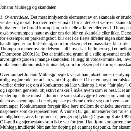
Johann Mühlegg og skandalen
1. Overtredelse.
Det mest innlysende elementet av en skandale er brud
verdier og moral. En overtredelse må til for at det skal være en skandale i
innbærer slike brudd korrupsjon, seksuelle affærer eller vold. Thompson
også overtrampets natur avgjør om det blir en skandale eller ikke. Ders
for eksempel en parkeringsbot, blir det i de fleste tilfeller ingen skan
handlingen er for forferdelig, som for eksempel en massakre, blir ordet
Thompson mener overtredelsene i all hovedsak befinner seg i et mello
(Thompson 2000:13). Det er imidlertid grunn til å stille spørsmål om
alvorlighetsgraden i mange skandaler. I tillegg til voldskriminalitet, i
omfattende økonomisk kriminalitet, som for eksempel i korrupsjonsska
Overtrampet Johann Mühlegg begikk var at han jukset under de olymp
trolig avgjørende for at han vant OL-gullene. OL er en høyst moralsk a
verdier dreier seg om å konkurrere på like vilkår og å vise ”fair play”. 
og i sporten generelt, objektivt ønsker å måle hvem som er best. Det a
vekter og – ikke minst – dommere som skal avgjøre hvem som vant og 
delen av spenningen i de olympiske øvelsene dreier seg om hvem som
som taper. Konkurransen foregår ikke bare mellom de enkelte utøvern
nasjonene som de representerer. Å vinne OL-gull innebærer det ”alle
nemlig heder, ære, berømmelse, penger og lykke (Dayan og Katz 1996:
OL-gull og stjernestatus som ikke var fortjent. Han førte konkurrente
Mühlegg imidlertid blitt tatt for doping på et annet tidspunkt, for ekse