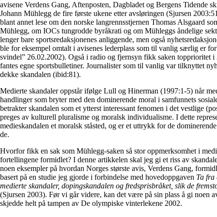
avisene Verdens Gang, Aftenposten, Dagbladet og Bergens Tidende skr
Johann Mühlegg de fire første ukene etter avsløringen (Sjursen 2003:51
blant annet lese om den norske langrennsstjernen Thomas Alsgaard som
Mühlegg, om IOCs tungrodde byråkrati og om Mühleggs åndelige sektl
lenger bare sportsredaksjonenes anliggende, men også nyhetsredaksjo
ble for eksempel omtalt i avisenes lederplass som til vanlig særlig er f
svindel” 26.02.2002). Også i radio og fjernsyn fikk saken topprioritet i
fantes egne sportsbulletiner. Journalister som til vanlig var tilknyttet ny
dekke skandalen (ibid:81).
Medierte skandaler oppstår ifølge Lull og Hinerman (1997:1-5) når medi
handlinger som bryter med den dominerende moral i samfunnets sosiale
betrakter skandalen som et ytterst interessant fenomen i det vestlige 
preges av kulturell pluralisme og moralsk individualisme. I dette repre
medieskandalen et moralsk ståsted, og er et uttrykk for de dominerende 
de.
Hvorfor fikk en sak som Mühlegg-saken så stor oppmerksomhet i medi
fortellingene formidlet? I denne artikkelen skal jeg gi et riss av skand
noen eksempler på hvordan Norges største avis, Verdens Gang, formidl
basert på en studie jeg gjorde i forbindelse med hovedoppgaven
Ta fra 
medierte skandaler, dopingskandalen og fredsprisbråket, slik de frem
(Sjursen 2003). Før vi går videre, kan det være på sin plass å gi noen a
skjedde helt på tampen av De olympiske vinterlekene 2002.