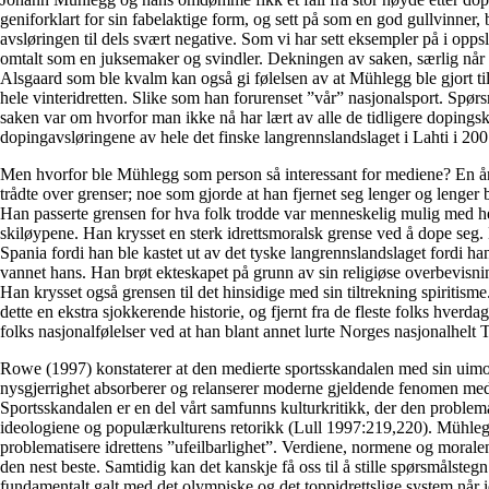
geniforklart for sin fabelaktige form, og sett på som en god gullvinner, 
avsløringen til dels svært negative. Som vi har sett eksempler på i opp
omtalt som en juksemaker og svindler. Dekningen av saken, særlig når 
Alsgaard som ble kvalm kan også gi følelsen av at Mühlegg ble gjort ti
hele vinteridretten. Slike som han forurenset ”vår” nasjonalsport. Spørs
saken var om hvorfor man ikke nå har lært av alle de tidligere dopingsk
dopingavsløringene av hele det finske langrennslandslaget i Lahti i 200
Men hvorfor ble Mühlegg som person så interessant for mediene? En år
trådte over grenser; noe som gjorde at han fjernet seg lenger og lenger 
Han passerte grensen for hva folk trodde var menneskelig mulig med hen
skiløypene. Han krysset en sterk idrettsmoralsk grense ved å dope seg. H
Spania fordi han ble kastet ut av det tyske langrennslandslaget fordi han
vannet hans. Han brøt ekteskapet på grunn av sin religiøse overbevisning
Han krysset også grensen til det hinsidige med sin tiltrekning spiritism
dette en ekstra sjokkerende historie, og fjernt fra de fleste folks hver
folks nasjonalfølelser ved at han blant annet lurte Norges nasjonalhelt
Rowe (1997) konstaterer at den medierte sportsskandalen med sin uimot
nysgjerrighet absorberer og relanserer moderne gjeldende fenomen me
Sportsskandalen er en del vårt samfunns kulturkritikk, der den proble
ideologiene og populærkulturens retorikk (Lull 1997:219,220). Mühle
problematisere idrettens ”ufeilbarlighet”. Verdiene, normene og moralen
den nest beste. Samtidig kan det kanskje få oss til å stille spørsmålste
fundamentalt galt med det olympiske og det toppidrettslige system når id