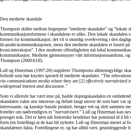
Den medierte skandale
Thompson skiller mellom begrepene ”medierte skandaler” og ”lokale skan
kommunikasjonsformene i skandalene er ulike. Den lokale skandalen 
formen for kommunikasjon; det vil si muntlig overlevering i den dagli
til-ansikt-kommunikasjonen, mens den medierte skandalen er basert på
kvasi-interaksjon”. I den moderne offentligheten må lokal kommunikasj
kommunikasjon. Mediene gjennomsyrer vårt informasjonssamfunn, og ha
Thompson (2000:61ff).
Lull og Hinerman (1997:20) supplerer Thompsons allmenngyldige skanda
forhold som bør knyttes spesielt til medierte skandaler. ”The relevation
via communications media
where they are [2]
effectively narrativized i
widespread interest and discussion.”
Som vi allerede har vært inne på, hadde dopingskandalen en omfattende
skandalen vakte stor interesse og debatt langt utover de som bare var sp
interessante, og kanskje banale punktet, henger rett og slett sammen 
forteller om nødvendigvis er ”
narrativisert
.” Lull og Hinerman kan nest
poenget nok. Det er først når historiske hendelser har potensial til å bli s
form (en fortelling) at de kan bli nyheter. Lull og Hinerman mener at for
skandalenes fakta. Fortellingene er, og har alltid vært, grunnleggende f