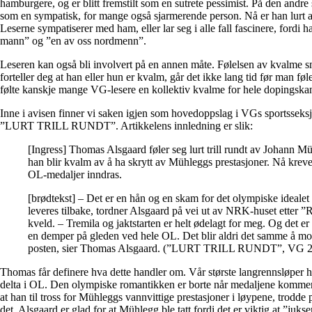
hamburgere, og er blitt fremstilt som en sutrete pessimist. På den andre
som en sympatisk, for mange også sjarmerende person. Nå er han lurt a
Leserne sympatiserer med ham, eller lar seg i alle fall fascinere, fordi h
mann” og ”en av oss nordmenn”.
Leseren kan også bli involvert på en annen måte. Følelsen av kvalme sm
forteller deg at han eller hun er kvalm, går det ikke lang tid før man f
følte kanskje mange VG-lesere en kollektiv kvalme for hele dopingska
Inne i avisen finner vi saken igjen som hovedoppslag i VGs sportsseksj
”LURT TRILL RUNDT”. Artikkelens innledning er slik:
[Ingress] Thomas Alsgaard føler seg lurt trill rundt av Johann 
han blir kvalm av å ha skrytt av Mühleggs prestasjoner. Nå krev
OL-medaljer inndras.
[brødtekst] – Det er en hån og en skam for det olympiske ideale
leveres tilbake, tordner Alsgaard på vei ut av NRK-huset etter ”
kveld. – Tremila og jaktstarten er helt ødelagt for meg. Og det er 
en demper på gleden ved hele OL. Det blir aldri det samme å mot
posten, sier Thomas Alsgaard. (”LURT TRILL RUNDT”, VG 2
Thomas får definere hva dette handler om. Vår største langrennsløper 
delta i OL. Den olympiske romantikken er borte når medaljene kommer 
at han til tross for Mühleggs vannvittige prestasjoner i løypene, trodd
det. Alsgaard er glad for at Mühlegg ble tatt fordi det er viktig at ”juk