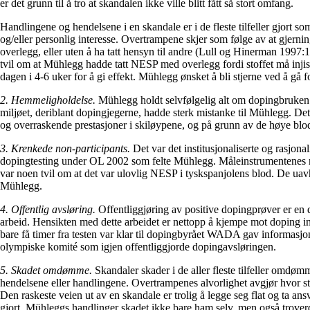
er det grunn til å tro at skandalen ikke ville blitt fått så stort omfang.
Handlingene og hendelsene i en skandale er i de fleste tilfeller gjort s
og/eller personlig interesse. Overtrampene skjer som følge av at gjern
overlegg, eller uten å ha tatt hensyn til andre (Lull og Hinerman 1997:
tvil om at Mühlegg hadde tatt NESP med overlegg fordi stoffet må injis
dagen i 4-6 uker for å gi effekt. Mühlegg ønsket å bli stjerne ved å gå fo
2. Hemmeligholdelse.
Mühlegg holdt selvfølgelig alt om dopingbruken
miljøet, deriblant dopingjegerne, hadde sterk mistanke til Mühlegg. De
og overraskende prestasjoner i skiløypene, og på grunn av de høye blo
3. Krenkede non-participants.
Det var det institusjonaliserte og rasjonal
dopingtesting under OL 2002 som felte Mühlegg. Måleinstrumentenes res
var noen tvil om at det var ulovlig NESP i tyskspanjolens blod. De ua
Mühlegg.
4. Offentlig avsløring.
Offentliggjøring av positive dopingprøver er en 
arbeid. Hensikten med dette arbeidet er nettopp å kjempe mot doping in
bare få timer fra testen var klar til dopingbyrået WADA gav informasjon
olympiske komité som igjen offentliggjorde dopingavsløringen.
5. Skadet omdømme.
Skandaler skader i de aller fleste tilfeller omdømm
hendelsene eller handlingene. Overtrampenes alvorlighet avgjør hvor sto
Den raskeste veien ut av en skandale er trolig å legge seg flat og ta ansv
gjort. Mühleggs handlinger skadet ikke bare ham selv, men også troverd