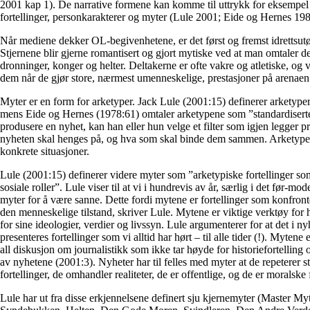
2001 kap 1). De narrative formene kan komme til uttrykk for eksempel 
fortellinger, personkarakterer og myter (Lule 2001; Eide og Hernes 198
Når mediene dekker OL-begivenhetene, er det først og fremst idrettsutø
Stjernene blir gjerne romantisert og gjort mytiske ved at man omtaler
dronninger, konger og helter. Deltakerne er ofte vakre og atletiske, og 
dem når de gjør store, nærmest umenneskelige, prestasjoner på arenae
Myter er en form for arketyper. Jack Lule (2001:15) definerer arketyp
mens Eide og Hernes (1978:61) omtaler arketypene som ”standardiserte f
produsere en nyhet, kan han eller hun velge et filter som igjen legger 
nyheten skal henges på, og hva som skal binde dem sammen. Arketypene
konkrete situasjoner.
Lule (2001:15) definerer videre myter som ”arketypiske fortellinger s
sosiale roller”. Lule viser til at vi i hundrevis av år, særlig i det før-m
myter for å være sanne. Dette fordi mytene er fortellinger som konfronte
den menneskelige tilstand, skriver Lule. Mytene er viktige verktøy for
for sine ideologier, verdier og livssyn. Lule argumenterer for at det i n
presenteres fortellinger som vi alltid har hørt – til alle tider (!). Myte
all diskusjon om journalistikk som ikke tar høyde for historiefortelling 
av nyhetene (2001:3). Nyheter har til felles med myter at de repeterer 
fortellinger, de omhandler realiteter, de er offentlige, og de er moralske f
Lule har ut fra disse erkjennelsene definert sju kjernemyter (Master My