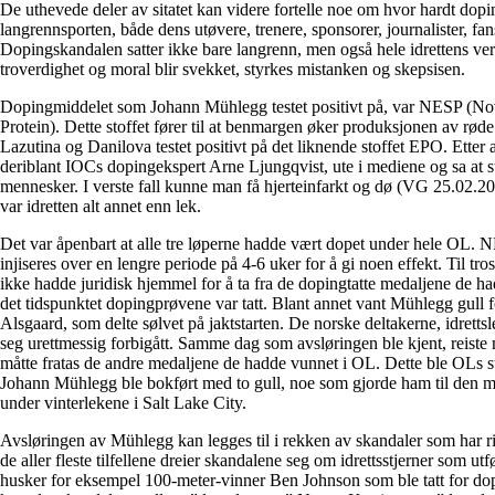
De uthevede deler av sitatet kan videre fortelle noe om hvor hardt do
langrennsporten, både dens utøvere, trenere, sponsorer, journalister, fan
Dopingskandalen satter ikke bare langrenn, men også hele idrettens ve
troverdighet og moral blir svekket, styrkes mistanken og skepsisen.
Dopingmiddelet som Johann Mühlegg testet positivt på, var NESP (Nov
Protein). Dette stoffet fører til at benmargen øker produksjonen av røde
Lazutina og Danilova testet positivt på det liknende stoffet EPO. Etter a
deriblant IOCs dopingekspert Arne Ljungqvist, ute i mediene og sa at sto
mennesker. I verste fall kunne man få hjerteinfarkt og dø (VG 25.02.2
var idretten alt annet enn lek.
Det var åpenbart at alle tre løperne hadde vært dopet under hele OL.
injiseres over en lengre periode på 4-6 uker for å gi noen effekt. Til tr
ikke hadde juridisk hjemmel for å ta fra de dopingtatte medaljene de h
det tidspunktet dopingprøvene var tatt. Blant annet vant Mühlegg gull
Alsgaard, som delte sølvet på jaktstarten. De norske deltakerne, idrettsl
seg urettmessig forbigått. Samme dag som avsløringen ble kjent, reiste
måtte fratas de andre medaljene de hadde vunnet i OL. Dette ble OLs s
Johann Mühlegg ble bokført med to gull, noe som gjorde ham til den 
under vinterlekene i Salt Lake City.
Avsløringen av Mühlegg kan legges til i rekken av skandaler som har ri
de aller fleste tilfellene dreier skandalene seg om idrettsstjerner som u
husker for eksempel 100-meter-vinner Ben Johnson som ble tatt for dop