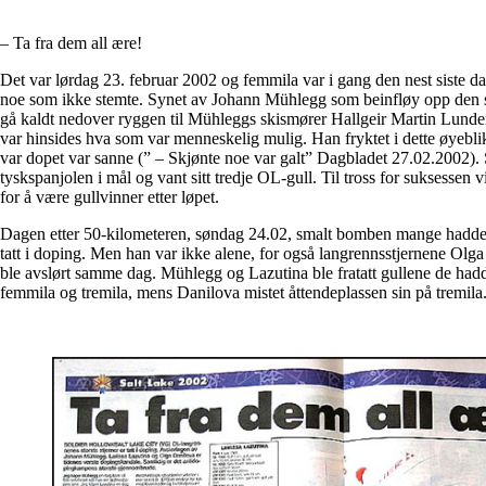
– Ta fra dem all ære!
Det var lørdag 23. februar 2002 og femmila var i gang den nest siste d
noe som ikke stemte. Synet av Johann Mühlegg som beinfløy opp den si
gå kaldt nedover ryggen til Mühleggs skismører Hallgeir Martin Lun
var hinsides hva som var menneskelig mulig. Han fryktet i dette øyebl
var dopet var sanne (” – Skjønte noe var galt” Dagbladet 27.02.2002).
tyskspanjolen i mål og vant sitt tredje OL-gull. Til tross for suksessen 
for å være gullvinner etter løpet.
Dagen etter 50-kilometeren, søndag 24.02, smalt bomben mange hadde
tatt i doping. Men han var ikke alene, for også langrennsstjernene Olg
ble avslørt samme dag. Mühlegg og Lazutina ble fratatt gullene de had
femmila og tremila, mens Danilova mistet åttendeplassen sin på tremila