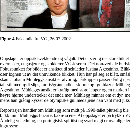
Figur 4
Faksimile fra VG, 26.02.2002.
Oppslaget er oppsiktsvekkende og vågalt. Det er særlig det store bilde
overrasker, engasjerer og sjokkerer VG-leseren. Det non-verbale budskap
Fokuspunktet for bildet er ansiktet til sektleder Justina Agostinho. Blikke
oser løgnen ut av det unnvikende blikket. Hun har på seg et blått, smås
skaut. Johann Mühleggs ansikt er alvorlig, hårklippen passer dårlig i pa
tallsstil med rødt slips, turkis/grønn adidasskjorte og rød blazer. Mühl
Agostinho. Mühleggs ansikt er kraftig med store lepper og en markert hak
høyre hjørne understreker det enda mer. Mühlegg minner om et dyr, med
mens han grådig kysser de olympiske gullmedaljene han vant med juks 
Reportasjen handler om Mühlegg som midt på 1990-tallet plutselig ble op
blikk inn i Mühleggs bizarre, bakre scene. At oppslaget er på trykk i VG
Åndelig veiledning, en portugisisk spiritist og svart magi er uvanlige t
ingressen: