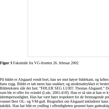
Figur 3
Faksimile fra VG-fronten 26. februar 2002
På bildet er Alsgaard vendt bort, han ser mot høyre bildekant, og lufte
hans rygg. Bildet er tatt mens han snakker, og ansiktsuttrykket er bestemt 
Bildeteksten slår det fast: ”FØLER SEG LURT: Thomas Alsgaard.” Dett
som ble et offer for svindel (Lule, 2001:41ff). Han er så sint at han er 
idrettspersonlighet. Han har vært høyt respektert for de fremragende pr
vunnet flere OL- og VM-gull. Biografien om Alsgaard inkluderer hans 
taktikk. Han har blitt en yndling i offentligheten grunnet hans gutteakt