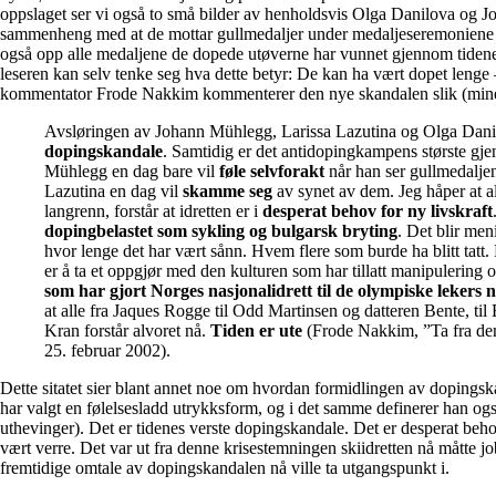
oppslaget ser vi også to små bilder av henholdsvis Olga Danilova og J
sammenheng med at de mottar gullmedaljer under medaljeseremoniene i 
også opp alle medaljene de dopede utøverne har vunnet gjennom tidene
leseren kan selv tenke seg hva dette betyr: De kan ha vært dopet lenge
kommentator Frode Nakkim kommenterer den nye skandalen slik (mine
Avsløringen av Johann Mühlegg, Larissa Lazutina og Olga Dan
dopingskandale
. Samtidig er det antidopingkampens største gj
Mühlegg en dag bare vil
føle selvforakt
når han ser gullmedaljen
Lazutina en dag vil
skamme seg
av synet av dem. Jeg håper at a
langrenn, forstår at idretten er i
desperat behov for ny livskraft
dopingbelastet som sykling og bulgarsk bryting
. Det blir men
hvor lenge det har vært sånn. Hvem flere som burde ha blitt tatt.
er å ta et oppgjør med den kulturen som har tillatt manipulering
som har gjort Norges nasjonalidrett til de olympiske lekers 
at alle fra Jaques Rogge til Odd Martinsen og datteren Bente, til
Kran forstår alvoret nå.
Tiden er ute
(Frode Nakkim, ”Ta fra d
25. februar 2002).
Dette sitatet sier blant annet noe om hvordan formidlingen av dopingsk
har valgt en følelsesladd utrykksform, og i det samme definerer han og
uthevinger). Det er tidenes verste dopingskandale. Det er desperat behov
vært verre. Det var ut fra denne krisestemningen skiidretten nå måtte 
fremtidige omtale av dopingskandalen nå ville ta utgangspunkt i.