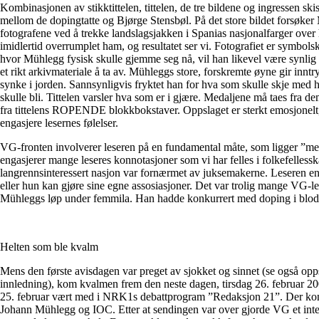
Kombinasjonen av stikktittelen, tittelen, de tre bildene og ingressen ski
mellom de dopingtatte og Bjørge Stensbøl. På det store bildet forsøker
fotografene ved å trekke landslagsjakken i Spanias nasjonalfarger over
imidlertid overrumplet ham, og resultatet ser vi. Fotografiet er symbolsk
hvor Mühlegg fysisk skulle gjemme seg nå, vil han likevel være synlig
et rikt arkivmateriale å ta av. Mühleggs store, forskremte øyne gir inntr
synke i jorden. Sannsynligvis fryktet han for hva som skulle skje med 
skulle bli. Tittelen varsler hva som er i gjære. Medaljene må taes fra d
fra tittelens ROPENDE blokkbokstaver. Oppslaget er sterkt emosjonelt, 
engasjere lesernes følelser.
VG-fronten involverer leseren på en fundamental måte, som ligger ”me
engasjerer mange leseres konnotasjoner som vi har felles i folkefellessk
langrennsinteressert nasjon var fornærmet av juksemakerne. Leseren eng
eller hun kan gjøre sine egne assosiasjoner. Det var trolig mange VG-l
Mühleggs løp under femmila. Han hadde konkurrert med doping i blodet
Helten som ble kvalm
Mens den første avisdagen var preget av sjokket og sinnet (se også opps
innledning), kom kvalmen frem den neste dagen, tirsdag 26. februar 
25. februar vært med i NRK1s debattprogram ”Redaksjon 21”. Der kom
Johann Mühlegg og IOC. Etter at sendingen var over gjorde VG et inte