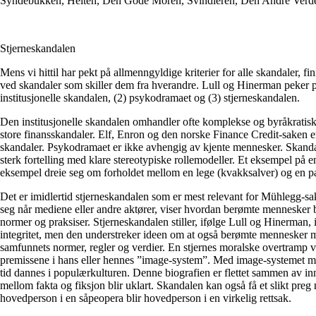
Syndebukken, Helten, Den Gode Moren, Svindleren, Den Andre Verd
Stjerneskandalen
Mens vi hittil har pekt på allmenngyldige kriterier for alle skandaler, f
ved skandaler som skiller dem fra hverandre. Lull og Hinerman peker på
institusjonelle skandalen, (2) psykodramaet og (3) stjerneskandalen.
Den institusjonelle skandalen omhandler ofte komplekse og byråkratis
store finansskandaler. Elf, Enron og den norske Finance Credit-saken er 
skandaler. Psykodramaet er ikke avhengig av kjente mennesker. Skandale
sterk fortelling med klare stereotypiske rollemodeller. Et eksempel på e
eksempel dreie seg om forholdet mellom en lege (kvakksalver) og en pas
Det er imidlertid stjerneskandalen som er mest relevant for Mühlegg-sa
seg når mediene eller andre aktører, viser hvordan berømte mennesker b
normer og praksiser. Stjerneskandalen stiller, ifølge Lull og Hinerman, i
integritet, men den understreker ideen om at også berømte mennesker må
samfunnets normer, regler og verdier. En stjernes moralske overtramp v
premissene i hans eller hennes ”image-system”. Med image-systemet m
tid dannes i populærkulturen. Denne biografien er flettet sammen av inn
mellom fakta og fiksjon blir uklart. Skandalen kan også få et slikt preg
hovedperson i en såpeopera blir hovedperson i en virkelig rettsak.