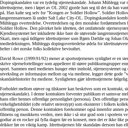
Dopingskandalen var en tydelig stjerneskandale. Johann Mühlegg var r
idrettsstjerne, men i løpet av OL 2002 gjorde han seg til det da han vant
på. Han kalte seg selv for ”Kongen av Soldier Hollow”. Soldier Hollow
langrennsarenaen lå under Salt Lake City-OL. Dopingskandalen kombi
Mühleggs overtredelse. Overtredelsen og den moralske fordømmelsen 
Soldier Hollow. Den påvirket hele idretten, det omfattende stjernesyste
Kjendissystemet her inkluderte ikke bare de utøvende langrennsstjer
Skari, men også tidligere idrettsstjerner som Bjørn Dæhlie og Johan Ola
mediedekningen. Mühleggs dopingovertredelse ødela for idrettsutøvere 
helter i det norske folks kollektive bevissthet.
David Rowe (1999:91/92) mener at sportsstjernenes synlighet er en sterk
skrive stjernefortellinger som appellerer til større publikumsgrupper enn
sport. Sammen med medienes hunger etter innhold, stjernesystemet og e
utveksling av informasjon mellom og via mediene, legger dette gode ”v
skandalehistorier fra mediene. Synligheten gjør idrettsstjernene følgelig
Forholdet mellom utøver og tilskuere kan beskrives som en kontrakt, s
stjerneskandale). I denne kontrakten forventer publikum et samsvar mel
hans eller hennes offentlige personlighet (persona). Den offentlige pers
virkelighetsbildet (ofte relativt stereotypt) som eksisterer i folkets ko
offentlig person. Denne kontrakten forekommer også innenfor annen po
filmens og musikkens verden, men ikke i så stor grad som i sportens
godtar at en rocker på fylla dagen før en konsert, men det er ikke like 
drikker før en viktig kamp. Idrettsstjernen blir skandaløs dersom han e