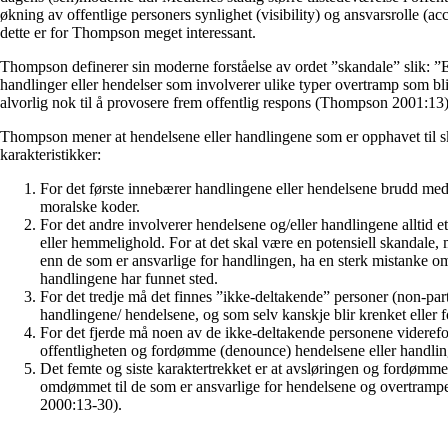
økning av offentlige personers synlighet (visibility) og ansvarsrolle (acc
dette er for Thompson meget interessant.
Thompson definerer sin moderne forståelse av ordet ”skandale” slik: ”En
handlinger eller hendelser som involverer ulike typer overtramp som bli
alvorlig nok til å provosere frem offentlig respons (Thompson 2001:13)
Thompson mener at hendelsene eller handlingene som er opphavet til s
karakteristikker:
For det første innebærer handlingene eller hendelsene brudd med
moralske koder.
For det andre involverer hendelsene og/eller handlingene alltid 
eller hemmelighold. For at det skal være en potensiell skandale, 
enn de som er ansvarlige for handlingen, ha en sterk mistanke om,
handlingene har funnet sted.
For det tredje må det finnes ”ikke-deltakende” personer (non-pa
handlingene/ hendelsene, og som selv kanskje blir krenket eller
For det fjerde må noen av de ikke-deltakende personene viderefor
offentligheten og fordømme (denounce) hendelsene eller handli
Det femte og siste karaktertrekket er at avsløringen og fordømm
omdømmet til de som er ansvarlige for hendelsene og overtram
2000:13-30).