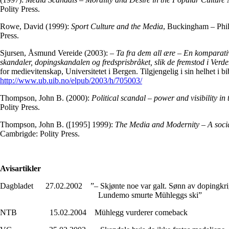
Polity Press.
Rowe, David (1999):
Sport Culture and the Media
, Buckingham – Phil
Press.
Sjursen, Åsmund Vereide (2003):
– Ta fra dem all ære – En komparativ
skandaler, dopingskandalen og fredsprisbråket, slik de fremstod i Ver
for medievitenskap, Universitetet i Bergen. Tilgjengelig i sin helhet i b
http://www.ub.uib.no/elpub/2003/h/705003/
Thompson, John B. (2000):
Political scandal – power and visibility in
Polity Press.
Thompson, John B. ([1995] 1999):
The Media and Modernity – A socia
Cambrigde: Polity Press
.
Avisartikler
Dagbladet 27.02.2002 ”– Skjønte noe var galt. Sønn av dopingkr
Lundemo smurte Mühleggs ski”
NTB 15.02.2004 Mühlegg vurderer comeback