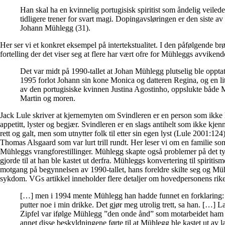
Han skal ha en kvinnelig portugisisk spiritist som åndelig veilede
tidligere trener for svart magi. Dopingavsløringen er den siste av
Johann Mühlegg (31).
Her ser vi et konkret eksempel på intertekstualitet. I den påfølgende br
fortelling der det viser seg at flere har vært ofre for Mühleggs avvikend
Det var midt på 1990-tallet at Johan Mühlegg plutselig ble opptatt 
1995 forlot Johann sin kone Monica og datteren Regina, og en li
av den portugisiske kvinnen Justina Agostinho, oppslukte både 
Martin og moren.
Jack Lule skriver at kjernemyten om Svindleren er en person som ikke h
appetitt, lyster og begjær. Svindleren er en slags antihelt som ikke kjen
rett og galt, men som utnytter folk til etter sin egen lyst (Lule 2001:124)
Thomas Alsgaard som var lurt trill rundt. Her leser vi om en familie som
Mühleggs vrangforestillinger. Mühlegg skapte også problemer på det t
gjorde til at han ble kastet ut derfra. Mühleggs konvertering til spiritis
motgang på begynnelsen av 1990-tallet, hans foreldre skilte seg og Mü
sykdom. VGs artikkel inneholder flere detaljer om hovedpersonens rike 
[…] men i 1994 mente Mühlegg han hadde funnet en forklaring:
putter noe i min drikke. Det gjør meg utrolig trett, sa han. […] 
Zipfel var ifølge Mühlegg ”den onde ånd” som motarbeidet ham 
annet disse beskyldningene førte til at Mühlegg ble kastet ut av l