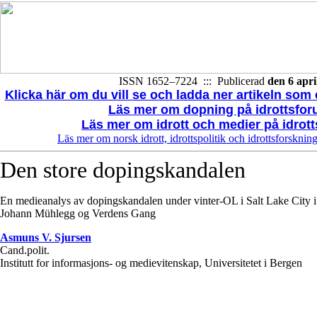
ISSN 1652–7224 ::: Publicerad
den 6 apri
Klicka här om du vill se och ladda ner artikeln som e
Läs mer om dopning på idrottsfor
Läs mer om idrott och medier på idrot
Läs mer om norsk idrott, idrottspolitik och idrottsforsknin
Den store dopingskandalen
En medieanalys av dopingskandalen under vinter-OL i Salt Lake City i
Johann Mühlegg og Verdens Gang
Asmuns V. Sjursen
Cand.polit.
Institutt for informasjons- og medievitenskap, Universitetet i Bergen