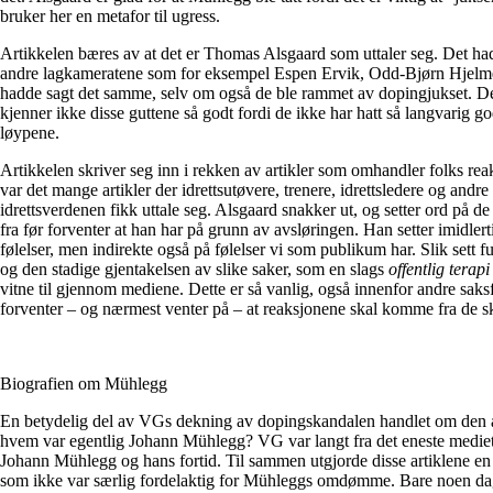
bruker her en metafor til ugress.
Artikkelen bæres av at det er Thomas Alsgaard som uttaler seg. Det h
andre lagkameratene som for eksempel Espen Ervik, Odd-Bjørn Hjelmese
hadde sagt det samme, selv om også de ble rammet av dopingjukset. 
kjenner ikke disse guttene så godt fordi de ikke har hatt så langvarig g
løypene.
Artikkelen skriver seg inn i rekken av artikler som omhandler folks rea
var det mange artikler der idrettsutøvere, trenere, idrettsledere og andre 
idrettsverdenen fikk uttale seg. Alsgaard snakker ut, og setter ord på de
fra før forventer at han har på grunn av avsløringen. Han setter imidler
følelser, men indirekte også på følelser vi som publikum har. Slik sett
og den stadige gjentakelsen av slike saker, som en slags
offentlig terapi
vitne til gjennom mediene. Dette er så vanlig, også innenfor andre sak
forventer – og nærmest venter på – at reaksjonene skal komme fra de s
Biografien om Mühlegg
En betydelig del av VGs dekning av dopingskandalen handlet om den a
hvem var egentlig Johann Mühlegg? VG var langt fra det eneste mediet
Johann Mühlegg og hans fortid. Til sammen utgjorde disse artiklene en 
som ikke var særlig fordelaktig for Mühleggs omdømme. Bare noen dage