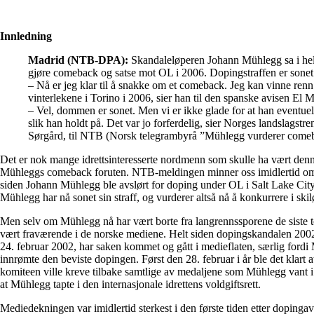
Innledning
Madrid (NTB-DPA):
Skandaleløperen Johann Mühlegg sa i hel
gjøre comeback og satse mot OL i 2006. Dopingstraffen er sonet 
– Nå er jeg klar til å snakke om et comeback. Jeg kan vinne renn 
vinterlekene i Torino i 2006, sier han til den spanske avisen El 
– Vel, dommen er sonet. Men vi er ikke glade for at han eventue
slik han holdt på. Det var jo forferdelig, sier Norges landslagstre
Sørgård, til NTB (Norsk telegrambyrå ”Mühlegg vurderer come
Det er nok mange idrettsinteresserte nordmenn som skulle ha vært de
Mühleggs comeback foruten. NTB-meldingen minner oss imidlertid om at
siden Johann Mühlegg ble avslørt for doping under OL i Salt Lake Cit
Mühlegg har nå sonet sin straff, og vurderer altså nå å konkurrere i ski
Men selv om Mühlegg nå har vært borte fra langrennssporene de siste t
vært fraværende i de norske mediene. Helt siden dopingskandalen 2002
24. februar 2002, har saken kommet og gått i medieflaten, særlig fordi
innrømte den beviste dopingen. Først den 28. februar i år ble det klart
komiteen ville kreve tilbake samtlige av medaljene som Mühlegg vant i
at Mühlegg tapte i den internasjonale idrettens voldgiftsrett.
Mediedekningen var imidlertid sterkest i den første tiden etter dopinga