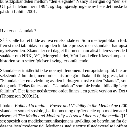
kunstløpskandalen mellom ”den elegante” Nancy Kerrigan og ”den s
OL på Lillehammer i 1994, og dopingavsløringene av hele det finske 
på ski i Lahti i 2001.
Hva er en skandale?
Så å si alle har et bilde av hva en skandale er. Som mediepublikum forb
fremst med tabloidaviser og den kulørte presse, men skandaler har også
nyhetsverdien. Skandaler er i dag et fenomen som altså interesserer de fl
snakker om NRK, VG, Morgenbladet, Vårt Land eller Klassekampen. 
historien som setter følelser i sving, er omfattende.
Skandale er imidlertid ikke noe nytt fenomen. I europeiske språk ble or
sekstende århundret, men ordets historie går tilbake til tidlig gresk, lati
”Skandale” er en avledning av den indo-germanske roten ”skand-”, som 
det gamle Hellas fantes ordet ”skandalon” som ble brukt i billedlig bety
feiltrinn”. Det første nedskrevne ordet finnes i en gresk versjon av De
(Thompson 2000:13).
I boken
Political Scandal
–
Power and Visibility in the Media Age
(200
skandaler som et sosiologisk fenomen og drøfter dette opp mot temaer i 
eksempel
The Media and Modernity – A social theory of the media
([1
seg spesielt om mediekommunikasjonens utvikling og betydning fra det
dagens (sen)moderne tid. Medienes stadig større tilstedeværelse i offentli