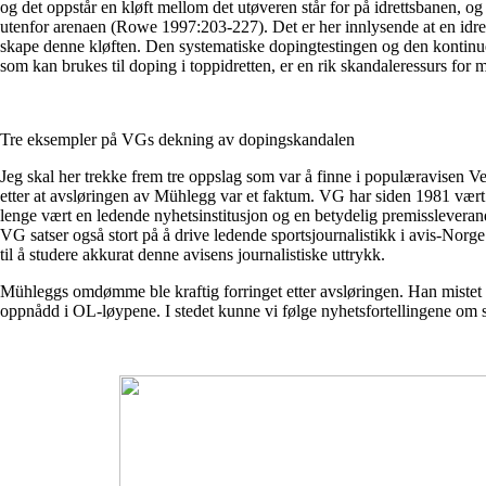
og det oppstår en kløft mellom det utøveren står for på idrettsbanen, 
utenfor arenaen (Rowe 1997:203-227). Det er her innlysende at en idr
skape denne kløften. Den systematiske dopingtestingen og den kontinue
som kan brukes til doping i toppidretten, er en rik skandaleressurs for
Tre eksempler på VGs dekning av dopingskandalen
Jeg skal her trekke frem tre oppslag som var å finne i populæravisen 
etter at avsløringen av Mühlegg var et faktum. VG har siden 1981 vært 
lenge vært en ledende nyhetsinstitusjon og en betydelig premissleveran
VG satser også stort på å drive ledende sportsjournalistikk i avis-Norg
til å studere akkurat denne avisens journalistiske uttrykk.
Mühleggs omdømme ble kraftig forringet etter avsløringen. Han mistet
oppnådd i OL-løypene. I stedet kunne vi følge nyhetsfortellingene om