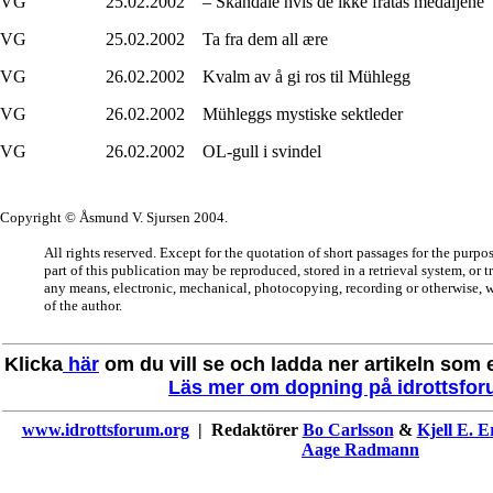
VG 25.02.2002 – Skandale hvis de ikke fratas medaljene
VG 25.02.2002 Ta fra dem all ære
VG 26.02.2002 Kvalm av å gi ros til Mühlegg
VG 26.02.2002 Mühleggs mystiske sektleder
VG 26.02.2002 OL-gull i svindel
Copyright © Åsmund V. Sjursen 2004.
All rights reserved. Except for the quotation of short passages for the purpo
part of this publication may be reproduced, stored in a retrieval system, or 
any means, electronic, mechanical, photocopying, recording or otherwise, w
of the author.
Klicka
här
om du vill se och ladda ner artikeln som en
Läs mer om dopning på idrottsfor
www.idrottsforum.org
| Redaktörer
Bo Carlsson
&
Kjell E. E
Aage Radmann