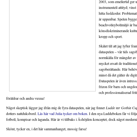
2003, som emellertid ger 
instrumentell attityd; vinst 
hitta fuskkoder. Problema
är uppenbar. Spelen bygge
beachvolleybollmiljö är b
könsdiskriminerande kultur
kropp och sport.
Skälet till att jag lyfter f
dataspelen – vår tids sagob
normkälla för mängder av 
mycket ersatt de traditione
sagoberättande. Här behöv
minst då det gäller de digi
Dataspelen är även intress
frizon för barn och ungdoma
och professionaliserad frit
föräldrar och andra vuxna!
Något skeptisk lägger jag ifrån mig de fyra dataspelen, när jag finner
Ludde tar Gothia Cu
dotters nattduksbord.
Läs här vad Julia tycker om boken.
I den nya Luddeboken får vi följa
fotboll, kompisar och laganda. Här är vi tillbaks i Åshöjden-konceptet, dock något moderni
Skönt, tycker en, i det här sammanhanget, mossig farsa!