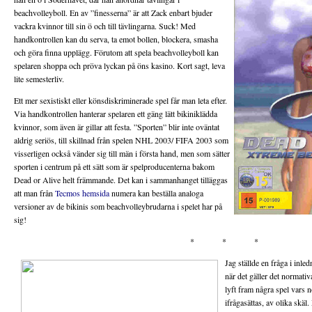
beachvolleyboll. En av ”finesserna” är att Zack enbart bjuder
vackra kvinnor till sin ö och till tävlingarna. Suck! Med
handkontrollen kan du serva, ta emot bollen, blockera, smasha
och göra finna upplägg. Förutom att spela beachvolleyboll kan
spelaren shoppa och pröva lyckan på öns kasino. Kort sagt, leva
lite semesterliv.
Ett mer sexistiskt eller könsdiskriminerade spel får man leta efter.
Via handkontrollen hanterar spelaren ett gäng lätt bikiniklädda
kvinnor, som även är gillar att festa. ”Sporten” blir inte oväntat
aldrig seriös, till skillnad från spelen NHL 2003/ FIFA 2003 som
visserligen också vänder sig till män i första hand, men som sätter
sporten i centrum på ett sätt som är spelproducenterna bakom
Dead or Alive helt främmande. Det kan i sammanhanget tilläggas
att man från
Tecmos hemsida
numera kan beställa analoga
versioner av de bikinis som beachvolleybrudarna i spelet har på
sig!
* * *
Jag ställde en fråga i inl
när det gäller det normativa
lyft fram några spel vars n
ifrågasättas, av olika skä