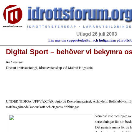
Utlagd 26 juli 2003
Läs mer om supporterkultur och huliganism på irottsf
Digital Sport – behöver vi bekymra o
Bo Carlsson
Docent i rättssociologi, Idrottsvetenskap vid Malmö Högskola
UNDER TIDIGA UPPVÄXTÅR
utgjorde Rekordmagasinet, Åshöjdens Bollklubb och Buste
matchavgörande kanonskott och eleganta dribblingar.
Vem har inte med hjälp av
serietidningar fått sin be
Det gemensamma för de här