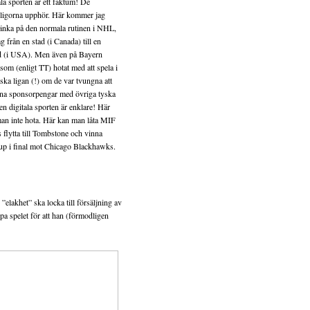
la sporten är ett faktum! De
a ligorna upphör. Här kommer jag
tänka på den normala rutinen i NHL,
lag från en stad (i Canada) till en
d (i USA). Men även på Bayern
om (enligt TT) hotat med att spela i
nska ligan (!) om de var tvungna att
gna sponsorpengar med övriga tyska
en digitala sporten är enklare! Här
an inte hota. Här kan man låta MIF
flytta till Tombstone och vinna
up i final mot Chicago Blackhawks.
 ”elakhet” ska locka till försäljning av
pa spelet för att han (förmodligen