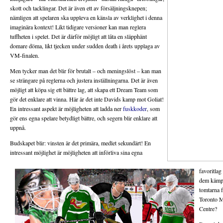
skott och tacklingar. Det är även ett av försäljningsknepen;
nämligen att spelaren ska uppleva en känsla av verklighet i denna
imaginära kontext! Likt tidigare versioner kan man reglera
tuffheten i spelet. Det är därför möjligt att låta en släpphänt
domare döma, likt tjecken under sudden death i årets upplaga av
VM-finalen.
Men tycker man det blir för brutalt – och meningslöst – kan man
se strängare på reglerna och justera inställningarna. Det är även
möjligt att köpa sig ett bättre lag, att skapa ett Dream Team som
gör det enklare att vinna. Här är det inte Davids kamp mot Goliat!
En intressant aspekt är möjligheten att ladda ner
fuskkoder
, som
gör ens egna spelare betydligt bättre, och segern blir enklare att
uppnå.
Budskapet blir: vinsten är det primära, medlet sekundärt! En
intressant möjlighet är möjligheten att införliva sina egna
favoritla
dem kämpa
tomtarna 
Toronto Ma
Centre?