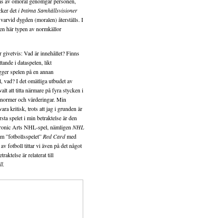
as av omoral genomgår personen,
cker det
i Intima Samhällsvisioner
varvid dygden (moralen) återställs. I
den här typen av normkällor
ivetvis: Vad är innehållet? Finns
tande i dataspelen, likt
gger spelen på en annan
l, vad? I det omätliga utbudet av
valt att titta närmare på fyra stycken i
ss normer och värderingar. Min
a kritisk, trots att jag i grunden är
örsta spelet i min betraktelse är den
tronic Arts NHL-spel, nämligen
NHL
ram ”fotbollsspelet”
Red Card
med
av fotboll tittar vi även på det något
traktelse är relaterat till
l.