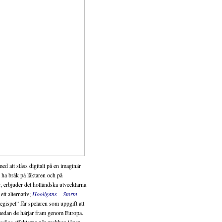
ed att slåss digitalt på en imaginär
l ha bråk på läktaren och på
, erbjuder det holländska utvecklarna
ett alternativ;
Hooligans – Storm
ategispel” får spelaren som uppgift att
medan de härjar fram genom Europa.