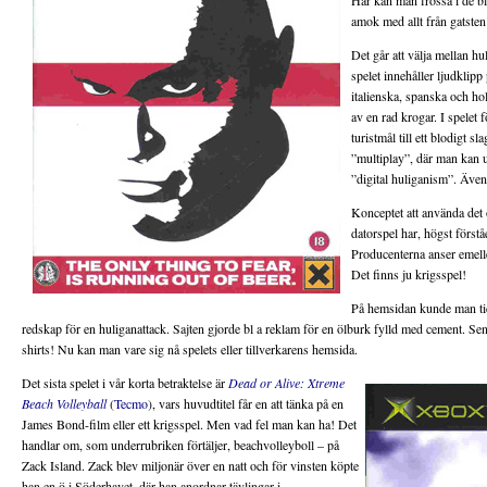
Här kan man frossa i de b
amok med allt från gatsten t
Det går att välja mellan hu
spelet innehåller ljudklipp
italienska, spanska och ho
av en rad krogar. I spelet 
turistmål till ett blodigt s
”multiplay”, där man kan u
”digital huliganism”. Även
Konceptet att använda det 
datorspel har, högst förståe
Producenterna anser emeller
Det finns ju krigsspel!
På hemsidan kunde man tid
redskap för en huliganattack. Sajten gjorde bl a reklam för en ölburk fylld med cement. Sena
shirts! Nu kan man vare sig nå spelets eller tillverkarens hemsida.
Det sista spelet i vår korta betraktelse är
Dead or Alive: Xtreme
Beach Volleyball
(
Tecmo
), vars huvudtitel får en att tänka på en
James Bond-film eller ett krigsspel. Men vad fel man kan ha! Det
handlar om, som underrubriken förtäljer, beachvolleyboll – på
Zack Island. Zack blev miljonär över en natt och för vinsten köpte
han en ö i Söderhavet, där han anordnar tävlingar i