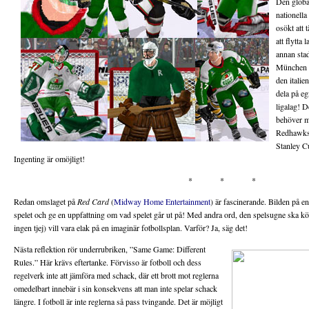
Den globa
nationell
osökt att 
att flytta 
annan sta
München s
den italie
dela på e
ligalag! D
behöver m
Redhawks 
Stanley C
Ingenting är omöjligt!
* * *
Redan omslaget på
Red Card
(
Midway Home Entertainment
) är fascinerande. Bilden på en
spelet och ge en uppfattning om vad spelet går ut på! Med andra ord, den spelsugne ska kö
ingen tjej) vill vara elak på en imaginär fotbollsplan. Varför? Ja, säg det!
Nästa reflektion rör underrubriken, ”Same Game: Different
Rules.” Här krävs eftertanke. Förvisso är fotboll och dess
regelverk inte att jämföra med schack, där ett brott mot reglerna
omedelbart innebär i sin konsekvens att man inte spelar schack
längre. I fotboll är inte reglerna så pass tvingande. Det är möjligt