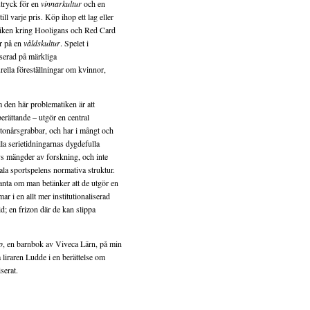
utryck för en
vinnarkultur
och en
till varje pris. Köp ihop ett lag eller
tiken kring Hooligans och Red Card
r på en
våldskultur
. Spelet i
aserad på märkliga
ella föreställningar om kvinnor,
ram den här problematiken är att
erättande – utgör en central
tonårsgrabbar, och har i mångt och
lla serietidningarnas dygdefulla
s mängder av forskning, och inte
tala sportspelens normativa struktur.
anta om man betänker att de utgör en
r i en allt mer institutionaliserad
id; en frizon där de kan slippa
p
, en barnbok av Viveca Lärn, på min
 liraren Ludde i en berättelse om
serat.