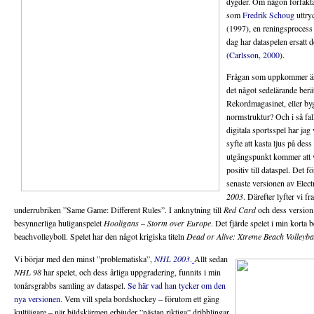
dygder. Om någon förfäkt
som
Fredrik Schoug
uttry
(1997), en reningsprocess 
dag har dataspelen ersatt 
(
Carlsson, 2000
).
Frågan som uppkommer är g
det något sedelärande berät
Rekordmagasinet, eller by
normstruktur? Och i så fal
digitala sportsspel har jag 
syfte att kasta ljus på de
utgångspunkt kommer att var
positiv till dataspel. Det f
senaste versionen av Elec
2003
. Därefter lyfter vi f
underrubriken ”Same Game: Different Rules”. I anknytning till
Red Card
och dess version 
besynnerliga huliganspelet
Hooligans – Storm over Europe
. Det fjärde spelet i min korta be
beachvolleyboll. Spelet har den något krigiska titeln
Dead or Alive: Xtreme Beach Volleybal
Vi börjar med den minst ”problematiska”,
NHL 2003
.
Allt sedan
NHL 98
har spelet, och dess årliga uppgradering, funnits i min
tonårsgrabbs samling av dataspel.
Se här vad han tycker om den
nya versionen.
Vem vill spela bordshockey – förutom ett gäng
kultjägare – när bildskärmen erbjuder ”nästan riktiga” dribblingar,