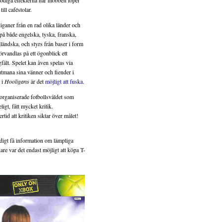
lodiga effekterna när mobben löper
ill caféstolar.
liganer från en rad olika länder och
 på både engelska, tyska, franska,
lländska, och styrs från baser i form
förvandlas på ett ögonblick ett
lagfält. Spelet kan även spelas via
tmana sina vänner och fiender i
 i
Hooligans
är det
möjligt att fuska.
organiserade fotbollsvåldet som
ligt, fått mycket kritik.
tid att kritiken siktar över målet!
igt få information om lämpliga
re var det endast möjligt att köpa T-