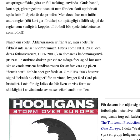
att springa offside, göra en full tackling, använda ”Guds hand”,
kort sagt, göra regelbrott utan att man för den skull upphör att
spela fotboll. Spelet är det primära. Men dock, har man infört
andra regler (rött kort ger fördelar) som påtagligt våldför sig på de
regler som vanligtvis kopplas till fotboll bör spelet inte betraktas
som fotboll!
Något om spelet: Åldersgränsen är från 8 år, men spelet får
faktiskt inte säljas i Storbritannien. Precis som i NHL 2003, och
deras fotbollsvariant, FIFA 2003, kan domarens bedömningsnivå
justeras. Instruktionsboken ger vidare många förslag på hur man
ska använda musen/ handkontrollen för att försvara sig på ett
”brutalt sätt”. Ett hårt spel ger fördelar. Om FIFA 2003 baserar
sig på ”teknisk skicklighet” för att vinna, bygger Red Card på
brutalitet. I och för sig krävs det här även en viss form av
skicklighet i användandet av musen eller handkontrollen.
För de som inte nöjer sig m
fotbollsplan, utan även vil
omgivande torg och kaféer
The Thirteenth Production
Over Europe
.
I detta ”str
styra en grupp huliganer 