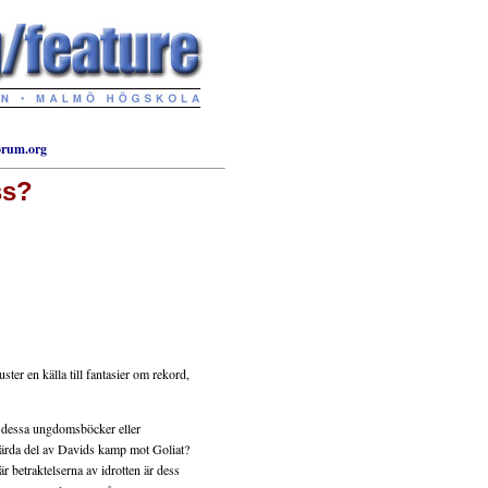
orum.org
ss?
r en källa till fantasier om rekord,
 dessa ungdomsböcker eller
skärda del av Davids kamp mot Goliat?
 betraktelserna av idrotten är dess