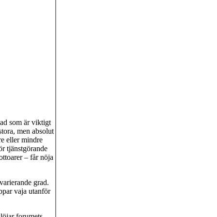
ad som är viktigt
stora, men absolut
e eller mindre
ör tjänstgörande
ottoarer – får nöja
varierande grad.
ppar vaja utanför
löjar forumets