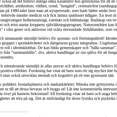
 också att det behövs många olika karaktärer hos grönytorna för att de s
ylldhet, artrikedom, vildhet, rymd, "lustgård", centrum/fest (samlingsp
dan på 1980-talet fann man att nyopererade, som hade bättre utsikt över
r, behövde mindre medicin och fick lämna sjukhuset tidigare. En teori är
r omgivningen helhetsmässigt, estetiskt och bildmässigt. Budskap om öv
het och tröst startar kroppens självläkningsprogram. Naturområden kan 
 i våra gener och aktiveras vid svåra stressartade förhållanden, som v
ch utmanande närmiljö behövs för spontan- och föreningsidrott! Idrotte
a grupper i sportaktiviteter och därigenom gynna integration. Ungdomar
 en roll i idrottsklubbar. De kan bilda gemenskaper och ”hålla samman”
 från ”sammanhålla”, dvs. aktiva handlingar av oss själva för att fung
varandra.
stimulerande närmiljö är allas ansvar och aktiva handlingar behövs för
 positiva effekter. Forskning har visat att barn som rör sig mycket inte b
t utan också utvecklas mentalt och kognitivt på ett mer gynnsamt sätt.
v politiker, bostadsplanera och stadsarkitekter: Minska inte grönytorna i
m se till att dessa bevaras och byggs ut! Låt inte kommersiella intresse
ta över på barnens bekostnad! All forskning visar att barn och unga b
igheter att röra på sig. Det är nödvändigt för deras fysiska och psykiska 