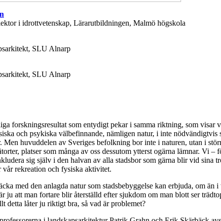
on
lektor i idrottvetenskap, Lärarutbildningen, Malmö högskola
psarkitekt, SLU Alnarp
psarkitekt, SLU Alnarp
liga forskningsresultat som entydigt pekar i samma riktning, som visar v
iska och psykiska välbefinnande, nämligen natur, i inte nödvändigtvis 
 Men huvuddelen av Sveriges befolkning bor inte i naturen, utan i störr
ätorter, platser som många av oss dessutom ytterst ogärna lämnar. Vi – f
kludera sig själv i den halvan av alla stadsbor som gärna blir vid sina tr
 vår rekreation och fysiska aktivitet.
 räcka med den anlagda natur som stadsbebyggelse kan erbjuda, om än i 
r ju att man fortare blir återställd efter sjukdom om man blott ser trädto
lt detta låter ju riktigt bra, så vad är problemet?
rofessorerna i landskapsarkitektur Patrik Grahn och Erik Skärbäck avs