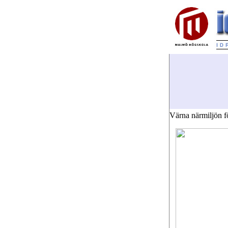
Värna närmiljön fö