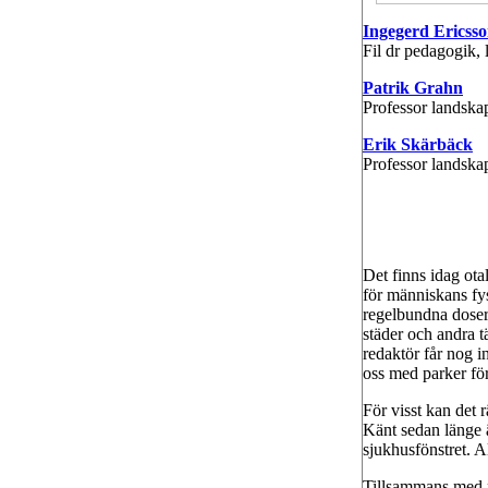
Ingegerd Ericss
Fil dr pedagogik, 
Patrik Grahn
Professor landska
Erik Skärbäck
Professor landska
Det finns idag ota
för människans fys
regelbundna doser.
städer och andra t
redaktör får nog in
oss med parker för
För visst kan det
Känt sedan länge ä
sjukhusfönstret. Al
Tillsammans med p