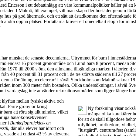
rd Ericsson i ett debattinlägg att våra kommunalpolitiker håller på att 
a städer. I Malmö, till exempel, vill man skapa fler bostäder genom fört
ga hus på god åkermark, och ett sätt att åstadkomma den eftertraktade fö
h andra öppna platser. Författarna kräver ett omedelbart stopp för min
r
t har minskat de senaste decennierna. Utrymmet för barn i innerstäderna
mö endast 16 procent grönområde och Lund bara 8 procent, medan St
rån 1970 till 2000 sjönk den allmänna tillgängliga marken i tätorter, d.v.
rån 40 procent till 31 procent och i de tre största städerna till 27 proce
denna förtätning accelererar! I såväl Stockholm som Malmö saknar 18
åden inom 300 meter från bostaden. Olika undersökningar, i såväl Sve
man i vardagslag inte använder rekreationsområden som ligger längre bort
t klyftan mellan fysiskt aktiva och
kat. Färre grönytor kring
Ny forskning visar också
 barn att röra sig allt mindre, vilket
många olika karaktärer h
varliga hälsokonsekvenser.
för att de skall tillgodose beh
ner i
Bunkefloprojektet- en
rofylldhet, artrikedom, vildhet
sstil
, där alla elever har idrott och
"lustgård", centrum/fest (samli
g, visade att endast 43 % av eleverna
och kulturhistoria. Redan på 1