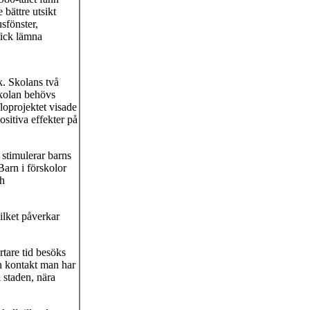
bättre utsikt
usfönster,
ick lämna
k. Skolans två
skolan behövs
loprojektet visade
ositiva effekter på
 stimulerar barns
Barn i förskolor
ch
ilket påverkar
rtare tid besöks
en kontakt man har
 staden, nära