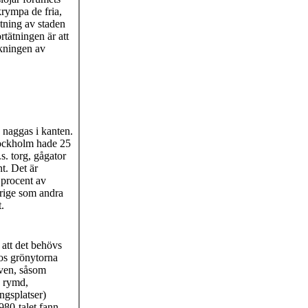
krympa de fria,
ätning av staden
rtätningen är att
skningen av
 naggas i kanten.
ockholm hade 25
s. torg, gågator
nt. Det är
 procent av
rige som andra
.
 att det behövs
os grönytorna
oven, såsom
, rymd,
ngsplatser)
980-talet fann