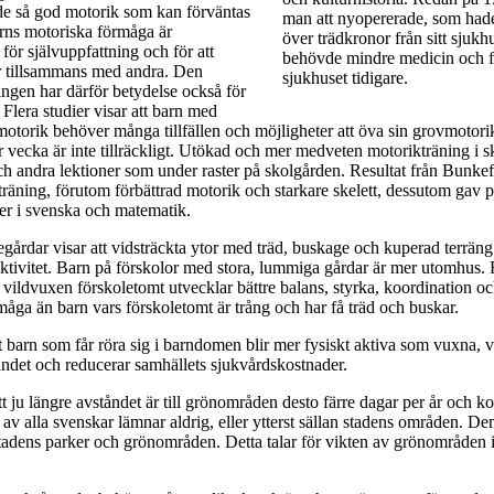
ade så god motorik som kan förväntas
man att nyopererade, som hade 
arns motoriska förmåga är
över trädkronor från sitt sjukh
 för självuppfattning och för att
behövde mindre medicin och f
ar tillsammans med andra. Den
sjukhuset tidigare.
ngen har därför betydelse också för
Flera studier visar att barn med
otorik behöver många tillfällen och möjligheter att öva sin grovmotori
er vecka är inte tillräckligt. Utökad och mer medveten motorikträning i 
och andra lektioner som under raster på skolgården. Resultat från Bunkef
träning, förutom förbättrad motorik och starkare skelett, dessutom gav p
ner i svenska och matematik.
egårdar visar att vidsträckta ytor med träd, buskage och kuperad terräng
ktivitet. Barn på förskolor med stora, lummiga gårdar är mer utomhus. 
vildvuxen förskoletomt utvecklar bättre balans, styrka, koordination o
åga än barn vars förskoletomt är trång och har få träd och buskar.
t barn som får röra sig i barndomen blir mer fysiskt aktiva som vuxna, v
 landet och reducerar samhällets sjukvårdskostnader.
tt ju längre avståndet är till grönområden desto färre dagar per år och ko
 av alla svenskar lämnar aldrig, eller ytterst sällan stadens områden. D
tadens parker och grönområden. Detta talar för vikten av grönområden i