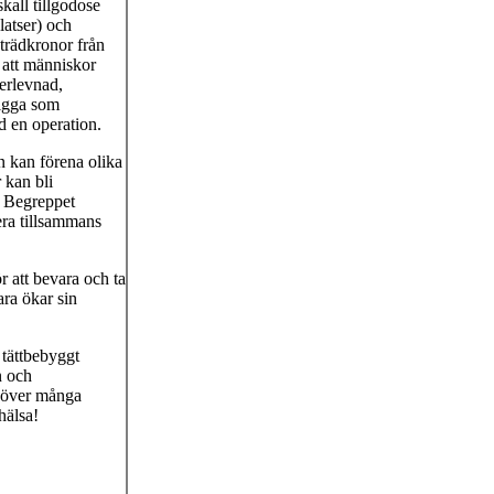
kall tillgodose
latser) och
 trädkronor från
 att människor
erlevnad,
ligga som
id en operation.
n kan förena olika
 kan bli
. Begreppet
era tillsammans
 att bevara och ta
ara ökar sin
 tättbebyggt
n och
ehöver många
hälsa!