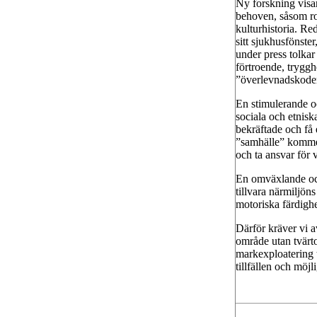
Ny forskning visar
behoven, såsom rof
kulturhistoria. Re
sitt sjukhusfönste
under press tolka
förtroende, trygg
”överlevnadskoder”
En stimulerande o
sociala och etnisk
bekräftade och få
”samhälle” kommer
och ta ansvar för 
En omväxlande och 
tillvara närmiljöns
motoriska färdighe
Därför kräver vi a
område utan tvärto
markexploatering 
tillfällen och möjl