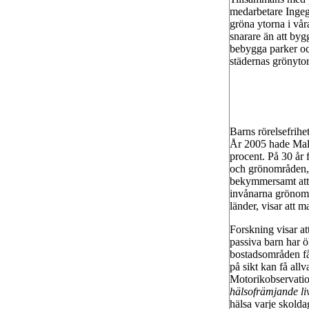
medarbetare Ingege
gröna ytorna i vår
snarare än att byg
bebygga parker oc
städernas grönyto
Barns rörelsefrihe
År 2005 hade Mal
procent. På 30 år f
och grönområden, f
bekymmersamt att 
invånarna grönomr
länder, visar att 
Forskning visar at
passiva barn har ö
bostadsområden får
på sikt kan få all
Motorikobservatio
hälsofrämjande liv
hälsa varje skolda