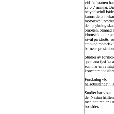
vid skolstarten h
av 6-7-åringar. B
betydelsefull både
kunna delta i lek
motoriska utveckli
den psykologiska. 
omogen, otränad m
idrottslektioner p
såväl på idrotts- 
att ökad motorisk 
barnens prestatio
Studier av förskol
spontana fysiska a
som har en rymlig 
koncentrationsförm
Forskning visar at
hälsotillståndet i
Studier har visat a
de. Nästan hälften
med naturen är i s
bostäder.