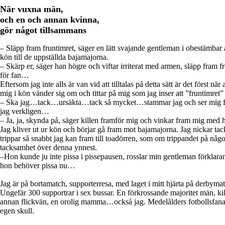
När vuxna män,
och en och annan kvinna,
gör något tillsammans
– Släpp fram fruntimret, säger en lätt svajande gentleman i obestämbar 
kön till de uppställda bajamajorna.
– Skärp er, säger han högre och viftar irriterat med armen, släpp fram fru
för fan…
Eftersom jag inte alls är van vid att tilltalas på detta sätt är det först n
mig i kön vänder sig om och tittar på mig som jag inser att ”fruntimret”
– Ska jag…tack…ursäkta…tack så mycket…stammar jag och ser mig f
jag verkligen…
– Ja, ja, skynda på, säger killen framför mig och vinkar fram mig med 
Jag kliver ut ur kön och börjar gå fram mot bajamajorna. Jag nickar tac
trippar så snabbt jag kan fram till toadörren, som om trippandet på något
tacksamhet över denna ynnest.
–Hon kunde ju inte pissa i pissepausen, rosslar min gentleman förklarande
hon behöver pissa nu…
Jag är på bortamatch, supporterresa, med laget i mitt hjärta på derbyma
Ungefär 300 supportrar i sex bussar. En förkrossande majoritet män, killa
annan flickvän, en orolig mamma…också jag. Medelålders fotbollsfanat
egen skull.