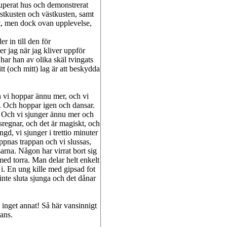
kuperat hus och demonstrerat
 östkusten och västkusten, samt
ort, men dock ovan upplevelse,
r in till den för
r jag när jag kliver uppför
ar han av olika skäl tvingats
sitt (och mitt) lag är att beskydda
h vi hoppar ännu mer, och vi
n. Och hoppar igen och dansar.
. Och vi sjunger ännu mer och
sregnar, och det är magiskt, och
ngd, vi sjunger i trettio minuter
öppnas trappan och vi slussas,
sarna. Någon har virrat bort sig
med torra. Man delar helt enkelt
 i. En ung kille med gipsad fot
 inte sluta sjunga och det dånar
 inget annat! Så här vansinnigt
ans.