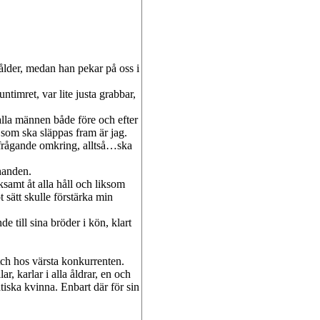
ålder, medan han pekar på oss i
ntimret, var lite justa grabbar,
är alla männen både före och efter
 som ska släppas fram är jag.
rågande omkring, alltså…ska
handen.
ksamt åt alla håll och liksom
 sätt skulle förstärka min
 till sina bröder i kön, klart
tch hos värsta konkurrenten.
r, karlar i alla åldrar, en och
iska kvinna. Enbart där för sin