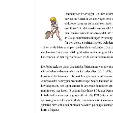
Damtennisen visar vägen! Ja, men är det
helvete bär? Eller är det den vägen som al
elitidrotter kommer att ta, den som leder f
eventidrott? Är det kanske samma sak? För
man kanske skulle kunna tro är det inte d
är istället sammansmältningen av tävling
för den delen, Siegfried & Roy. Och de
– är ett av de bästa exemplen på den här utvecklingen. (At
medlemmar förespråkar etiskt godtagbar användning av teknol
hänseenden, är naturligtvis bara en av de där underbara ironie
De första tecknen på att dramatiska förändringar var att vänt
när tre ledande damtennisbossar kickades eller gick frivillig
lönsamhet för touren – trots enskilda stjärnors fabulösa ek
Amerikanska damhygienproduktföretaget Sanex lämnade WT
huvudsponsor, och i juni samma år lanserade damtouren ett
mindre sex, mer idrott. (Spelarna hade hörts i frågan.) Den n
krävde i olika sammanhang nya sätt att mäta ROI (return on i
sponsring av idrott i global skala. Han annonserar i samma 
spelarna blev slitna och publiken besviken på dåliga insatse
hörts i frågan.)