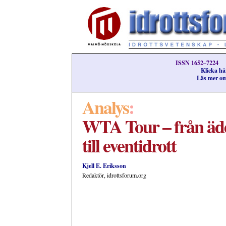
ISSN 1652–7224
Klicka här
Läs mer om
Analys
:
WTA Tour – från äde
till eventidrott
Kjell E. Eriksson
Redaktör, idrottsforum.org