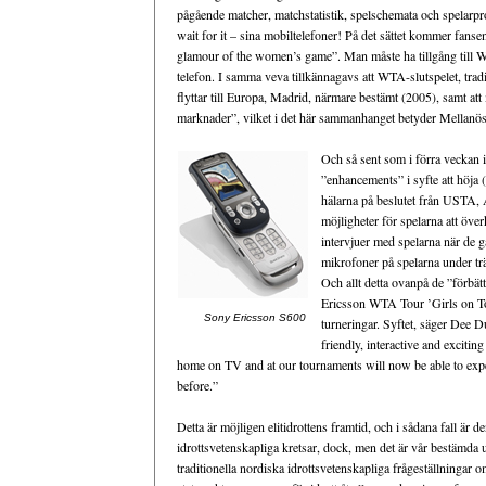
pågående matcher, matchstatistik, spelschemata och spelarpr
wait for it – sina mobiltelefoner! På det sättet kommer fanse
glamour of the women’s game”. Man måste ha tillgång till 
telefon. I samma veva tillkännagavs att WTA-slutspelet, tradi
flyttar till Europa, Madrid, närmare bestämt (2005), samt at
marknader”, vilket i det här sammanhanget betyder Mellanös
Och så sent som i förra veckan in
”enhancements” i syfte att höja 
hälarna på beslutet från USTA,
möjligheter för spelarna att ö
intervjuer med spelarna när de g
mikrofoner på spelarna under tr
Och allt detta ovanpå de ”förbä
Ericsson WTA Tour ’Girls on To
Sony Ericsson S600
turneringar. Syftet, säger Dee Du
friendly, interactive and exciti
home on TV and at our tournaments will now be able to expe
before.”
Detta är möjligen elitidrottens framtid, och i sådana fall är d
idrottsvetenskapliga kretsar, dock, men det är vår bestämda u
traditionella nordiska idrottsvetenskapliga frågeställningar 