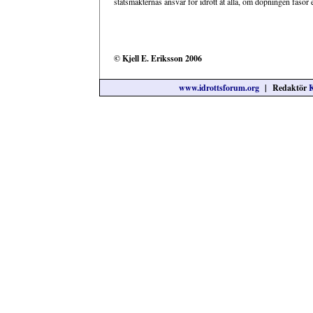
statsmakternas ansvar för idrott åt alla, om dopningen fasor e
© Kjell E. Eriksson 2006
www.idrottsforum.org
| Redaktör
K