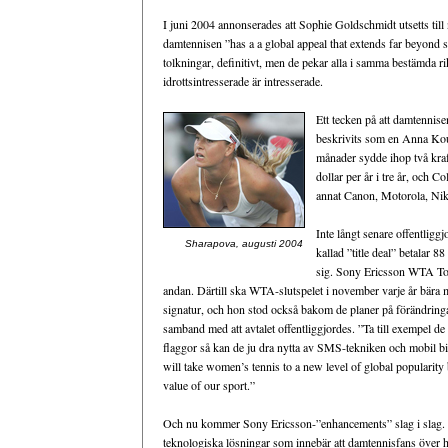
I juni 2004 annonserades att Sophie Goldschmidt utsetts ti
damtennisen ”has a a global appeal that extends far beyond 
tolkningar, definitivt, men de pekar alla i samma bestämda rik
idrottsintresserade är intresserade.
Ett tecken på att damtennis
beskrivits som en Anna Kou
månader sydde ihop två kraf
dollar per år i tre år, och C
annat Canon, Motorola, Nike
Inte långt senare offentligg
Sharapova, augusti 2004
kallad ”title deal” betalar 8
sig. Sony Ericsson WTA Tour
andan. Därtill ska WTA-slutspelet i november varje år bära 
signatur, och hon stod också bakom de planer på förändring
samband med att avtalet offentliggjordes. ”Ta till exempel de 
flaggor så kan de ju dra nytta av SMS-tekniken och mobil bil
will take women’s tennis to a new level of global popularit
value of our sport.”
Och nu kommer Sony Ericsson-”enhancements” slag i slag. U
teknologiska lösningar som innebär att damtennisfans över hela