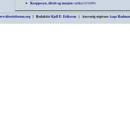
Kroppssyn, idrett og mosjon
(artikel 031009)
ww.idrottsforum.org
| Redaktör
Kjell E. Eriksson
| Ansvarig utgivare
Aage Radma