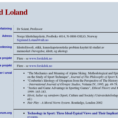
d Loland
Dr Scient, Professor
efattning
Norge Idrettshøgskole, Postboks 4014, N-0806 OSLO, Norway
Adress
Sigmund.Loland@nih.no
Idrettsfilosofi, etikk, kunnskapsteoretiske problem knyttet til studiet av
nriktning
mennesket i bevegelse, idrett, og økologi
Flere - se
www.forskdok.no
 projekt
Flere - se
www.forskdok.no
e projekt
"The Mechanics and Meaning of Alpine Skiing. Methodological and Epi
r i urval
on the Study of Sport Technique",
Journal of The Philosophy of Sport
XI
"Coubertin's Ideology of Olympism from the Perspective of The History
- International Journal of Olympic Studies
, Volume IV, 1995, pp. 49-78.
"Justice and Game Advantage in Sporting Games",
Ethical Theory and 
1999: 165-183.
Idrett, kultur og samfunn
(Sport, Culture and Society) Universitetsforlag
ed.)
Fair Play - A Moral Norm System
. Routledge, London 2002
Technology in Sport: Three Ideal-Typical Views and Their Implicat
forum.org
031009)