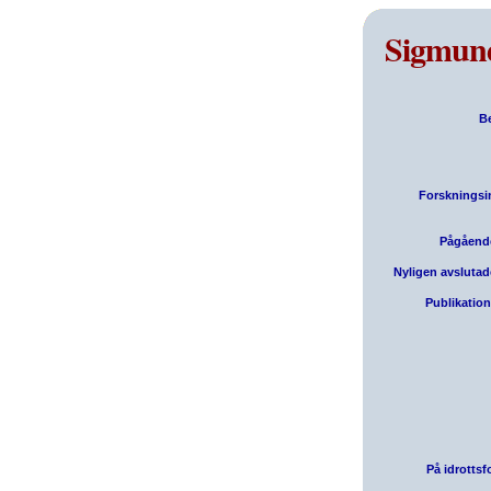
Sigmun
B
Forskningsi
Pågående
Nyligen avslutad
Publikatione
På idrotts