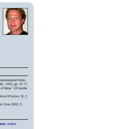
stemological Notes
X, 1992, pp. 55-77.
 of Ideas"
Olympika
Moral Practice
, II, 2,
et, Oslo 2002 (3.
ions
(artikel