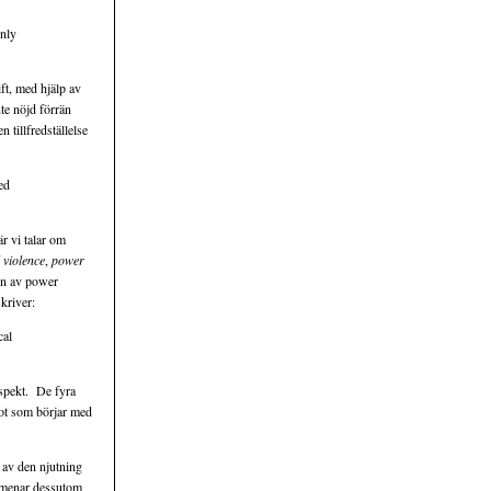
only
ft, med hjälp av
te nöjd förrän
 tillfredställelse
ed
r vi talar om
l violence
,
power
en av power
kriver:
cal
espekt. De fyra
got som börjar med
 av den njutning
n menar dessutom