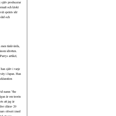
g själv producerar
ormalt och klokt
väl spelets idé
 våld och
la men tänkvärda,
inom idrotten.
arrys artikel,
han själv i varje
rsity i Japan. Han
deklaration
vid namn ”the
rågan är om teorin
ts att jag är
idor (därav 20
mmars slöseri (med