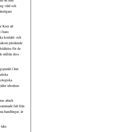
tid att min
ing våld och
terligare
r Keer att
 i hans
ska kontakt- och
å bakom påstående
ställelse för de
de utifrån dess
ngspunkt i hur
etiska
kologiska
äller idrottens
nas attack
sammade fall från
ma handlingar, är
 take