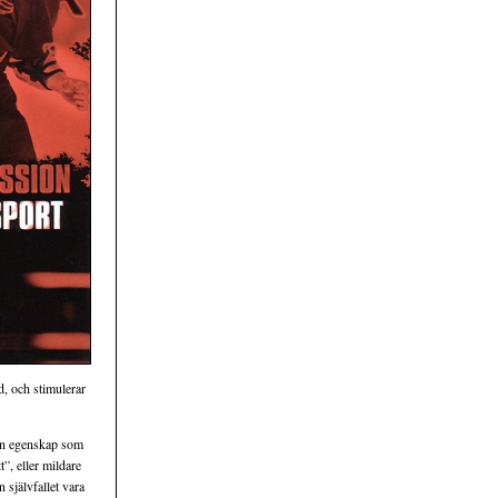
d, och stimulerar
r en egenskap som
t”, eller mildare
n självfallet vara