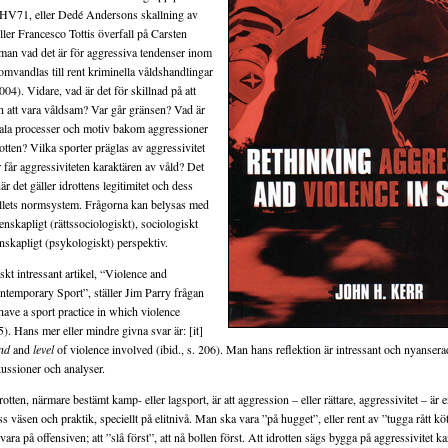
 HV71, eller Dedé Andersons skallning av
eller Francesco Tottis överfall på Carsten
an vad det är för aggressiva tendenser inom
omvandlas till rent kriminella våldshandlingar
004). Vidare, vad är det för skillnad på att
h att vara våldsam? Var går gränsen? Vad är
tala processer och motiv bakom aggressioner
tten? Vilka sporter präglas av aggressivitet
r får aggressiviteten karaktären av våld? Det
är det gäller idrottens legitimitet och dess
hällets normsystem. Frågorna kan belysas med
tenskapligt (rättssociologiskt), sociologiskt
nskapligt (psykologiskt) perspektiv.
iskt intressant artikel, “Violence and
temporary Sport”, ställer Jim Parry frågan
ave a sport practice in which violence
). Hans mer eller mindre givna svar är: [it]
nd
and
level
of violence involved (ibid., s. 206). Man hans reflektion är intressant och nyansera
skussioner och analyser.
tten, närmare bestämt kamp- eller lagsport, är att aggression – eller rättare, aggressivitet – ä
ss väsen och praktik, speciellt på elitnivå. Man ska vara ”på hugget”, eller rent av ”tugga rått köt
vara på offensiven; att ”slå först”, att nå bollen först. Att idrotten sägs bygga på aggressivitet ka