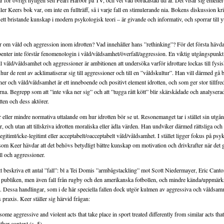
r för övrigt nyligen sett Pearl Harbor på TV, och vet vad bortkastad tid är. Det visar sig emeller
er Keers bok var, om inte en fullträff, så i varje fall en stimulerande nia. Bokens diskussion kr
tt bristande kunskap i modern psykologisk teori – är givande och informativ, och sporrar till yt
 om våld och aggression inom idrotten? Vad innehåller hans ”rethinking”? För det första hävda
benter inte förstår fenomenologin i våld/våldsamhet/överfall/aggression. En viktig utgångspunkt
ill våld/våldsamhet och aggressioner är ambitionen att undersöka varför idrottare lockas till fysi
hur de rent av acklimatiserar sig till aggressioner och till en ”våldskultur”. Han vill därmed g
er och våld/våldsamhet är ett inneboende och positivt element idrotten, och som ger stor tillfred
na. Begrepp som att ”inte vika ner sig” och att ”tugga rått kött” blir skärskådade och analysera
tten och dess aktörer.
eller mindre normativa uttalande om hur idrotten bör se ut. Resonemanget tar i stället sin utgå
r, och utan att tillskriva idrotten moraliska eller ädla värden. Han undviker därmed rättsliga och 
gitimt/icke-legitimt eller acceptabelt/oacceptabelt våld/våldsamhet. I stället ligger fokus på psy
rsom Keer hävdar att det behövs betydligt bättre kunskap om motivation och drivkrafter när det g
all och aggressioner.
t beskriva ett antal ”fall”: bl a Tei Domis ”armbågstackling” mot Scott Niedermayer, Eric Canto
 publiken, men även fall från rugby och den amerikanska fotbollen, och mindre kända/uppmärk
essa handlingar, som i de här speciella fallen dock utgör kulmen av aggressiva och våldsam
s praxis. Keer ställer sig härvid frågan:
ome aggressive and violent acts that take place in sport treated differently from similar acts that
ther context (s. 5).