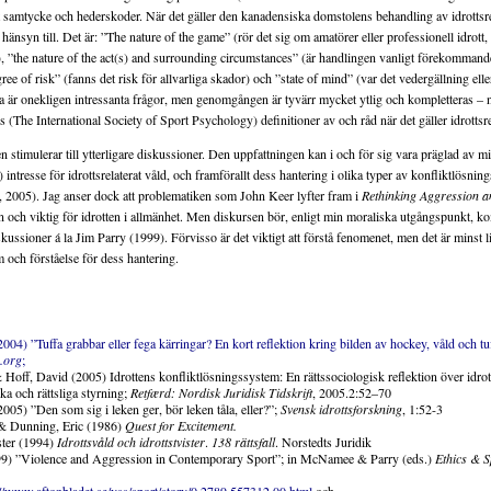
 samtycke och hederskoder. När det gäller den kanadensiska domstolens behandling av idrottsrel
 hänsyn till. Det är: ”The nature of the game” (rör det sig om amatörer eller professionell idrott,
), ”the nature of the act(s) and surrounding circumstances” (är handlingen vanligt förekommand
ree of risk” (fanns det risk för allvarliga skador) och ”state of mind” (var det vedergällning eller
 är onekligen intressanta frågor, men genomgången är tyvärr mycket ytlig och kompletteras – 
s (The International Society of Sport Psychology) definitioner av och råd när det gäller idrottsre
n stimulerar till ytterligare diskussioner. Den uppfattningen kan i och för sig vara präglad av mit
) intresse för idrottsrelaterat våld, och framförallt dess hantering i olika typer av konfliktlösni
 2005). Jag anser dock att problematiken som John Keer lyfter fram i
Rethinking Aggression a
 och viktig för idrotten i allmänhet. Men diskursen bör, enligt min moraliska utgångspunkt, k
ussioner á la Jim Parry (1999). Förvisso är det viktigt att förstå fenomenet, men det är minst lik
och förståelse för dess hantering.
004) ”Tuffa grabbar eller fega kärringar? En kort reflektion kring bilden av hockey, våld och tu
.org
;
Hoff, David (2005) Idrottens konfliktlösningssystem: En rättssociologisk reflektion över idrott
ka och rättsliga styrning;
Retfærd: Nordisk Juridisk Tidskrift
, 2005.2:52–70
005) ”Den som sig i leken ger, bör leken tåla, eller?”;
Svensk idrottsforskning
, 1:52-3
 & Dunning, Eric (1986)
Quest for Excitement.
ster (1994)
Idrottsvåld och idrottstvister
.
138 rättsfall
. Norstedts Juridik
99) ”Violence and Aggression in Contemporary Sport”; in McNamee & Parry (eds.)
Ethics & S