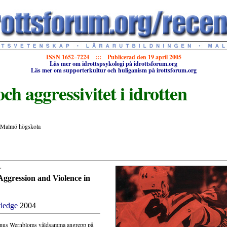
ISSN 1652–7224 ::: Publicerad den 19 april 2005
Läs mer om idrottspsykologi på idrottsforum.org
Läs mer om supporterkultur och huliganism på irottsforum.org
ch aggressivitet i idrotten
, Malmö högskola
r
Aggression and Violence in
ledge
2004
nus Wernbloms våldsamma angrepp på