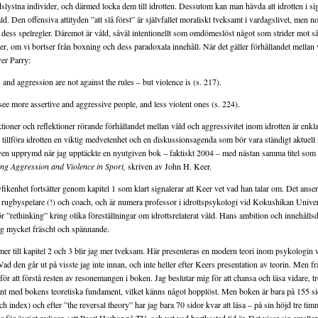
ridslystna individer, och därmed locka dem till idrotten. Dessutom kan man hävda att idrotten i si
d. Den offensiva attityden ”att slå först” är självfallet moraliskt tveksamt i vardagslivet, men n
 dess spelregler. Däremot är våld, såväl intentionellt som omdömeslöst något som strider mot så
er, om vi bortser från boxning och dess paradoxala innehåll. När det gäller förhållandet mellan
ver Parry:
and aggression are not against the rules – but violence is (s. 217).
e more assertive and aggressive people, and less violent ones (s. 224).
ktioner och reflektioner rörande förhållandet mellan våld och aggressivitet inom idrotten är enk
 tillföra idrotten en viktig medvetenhet och en diskussionsagenda som bör vara ständigt aktuell 
ven upprymd när jag upptäckte en nyutgiven bok – faktiskt 2004 – med nästan samma titel som P
ing Aggression and Violence in Sport,
skriven av John H. Keer.
ikenhet fortsätter genom kapitel 1 som klart signalerar att Keer vet vad han talar om. Det anser 
it rugbyspelare (!) och coach, och är numera professor i idrottspsykologi vid Kokushikan Unive
för ”rethinking” kring olika föreställningar om idrottsrelaterat våld. Hans ambition och innehålls
lag mycket fräscht och spännande.
r till kapitel 2 och 3 blir jag mer tveksam. Här presenteras en modern teori inom psykologin 
Vad den går ut på visste jag inte innan, och inte heller efter Keers presentation av teorin. Men f
ör att förstå resten av resonemangen i boken. Jag beslutar mig för att chansa och läsa vidare, tro
ant med bokens teoretiska fundament, vilket känns något hopplöst. Men boken är bara på 155 s
ch index) och efter ”the reversal theory” har jag bara 70 sidor kvar att läsa – på sin höjd tre ti