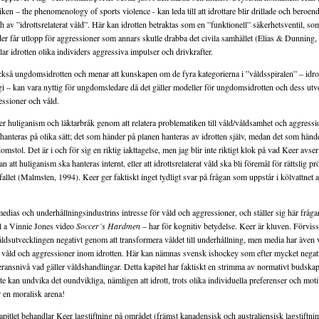
iken – the phenomenology of sports violence - kan leda till att idrottare blir drillade och beroen
h av ”idrottsrelaterat våld”. Här kan idrotten betraktas som en ”funktionell” säkerhetsventil, som
der får utlopp för aggressioner som annars skulle drabba det civila samhället (Elias & Dunning,
lar idrotten olika individers aggressiva impulser och drivkrafter.
kså ungdomsidrotten och menar att kunskapen om de fyra kategorierna i ”våldsspiralen” – idro
 – kan vara nyttig för ungdomsledare då det gäller modeller för ungdomsidrotten och dess utv
essioner och våld.
er huliganism och läktarbråk genom att relatera problematiken till våld/våldsamhet och aggressi
 hanteras på olika sätt; det som händer på planen hanteras av idrotten själv, medan det som händ
domstol. Det är i och för sig en riktig iakttagelse, men jag blir inte riktigt klok på vad Keer avser
n att huliganism ska hanteras internt, eller att idrottsrelaterat våld ska bli föremål för rättslig p
fallet (Malmsten, 1994). Keer ger faktiskt inget tydligt svar på frågan som uppstår i kölvattnet 
medias och underhållningsindustrins intresse för våld och aggressioner, och ställer sig här frå
l a Vinnie Jones video
Soccer´s Hardmen
– har för kognitiv betydelse. Keer är kluven. Förvis
ldsutvecklingen negativt genom att transformera våldet till underhållning, men media har även v
a våld och aggressioner inom idrotten. Här kan nämnas svensk ishockey som efter mycket negati
leransnivå vad gäller våldshandlingar. Detta kapitel har faktiskt en strimma av normativt budskap
 inte kan undvika det oundvikliga, nämligen att idrott, trots olika individuella preferenser och moti
r en moralisk arena!
apitlet behandlar Keer lagstiftning på området (främst kanadensisk och australiensisk lagstiftnin