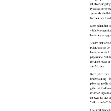
att utvecklingslog
fysiska sporter oc
aggressiva indivi
förfinar och föräd
Keer behandlar oc
våldsfenomenologi
hantering av aggr
Vidare tacklar Ke
poängterar att det
hanteras av civil 
påpekande. Vill ha
förvisso redan är 
anmärkning.
Keer lyfter fram 
underhållning – b
påverkar media vå
gäller att fördöm
infört en lägre to
att Keer till slut
”våldsspiraler”, ä
I det avslutande k