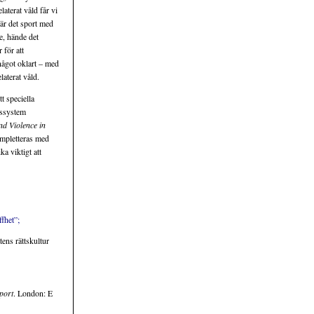
aterat våld får vi
 är det sport med
e, hände det
 för att
något oklart – med
laterat våld.
t speciella
ngssystem
nd Violence in
ompletteras med
a viktigt att
ffhet”;
ens rättskultur
port
. London: E