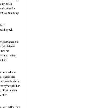
de av dessa
 gör att olika
 1986). Samtidigt
ttens
eckling och
on på planen, och
er på läktaren
 med sitt
rövning – vilket
av hans
gan om våld som
so, menar han,
arit snabb när det
va nyhetsjakt har
, vilket innebär
v eller
g) och lyfter fram