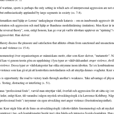
f wartime, sports is perhaps the only setting in which acts of interpersonal aggression are not 
 but enthusiastically applauded by large segments in society (ss. 7-8).
lematiken med hjälp av Lorenz’ tankegångar rörande katarsis – om en inneboende aggressiv dri
rustration och aggression och med hjälp av Banduras modellinlärning (imitation). Men Keer är in
he reversal theory”, som, enligt honom, kan ge svar på varför idrottare upplever en ”njutning”/ en
gressivitet. Han skriver:
theory discuss the pleasure and satisfaction that athletes obtain from sanctioned and unsanction
n and violence (ss 15-6).
enomenologi över organiseringen av människans motiv, eller som Keer skriver, ”metamotiv”. Nä
våld kan vi genom teorin göra en uppdelning i fyra typer av våld/våldsamhet:
anger violence
,
thril
 violence
. Dessa typer av våldskategorier har olika utrymme inom idrotten. Ta t ex kombination
violence som kan gå ut på att kontrollera motståndaren och att utnyttja dennes svagheter. Keer s
is opportunity: the road to victory leads through another’s weakness. Take advantage of physi
 Testing, distracting or interfering (s. 51).
s “professional fouls”, varvid man utnyttjar våld, överfall och aggression för att sätta sig i r
 leder, enligt Keer, till varandra i någon mystisk utvecklingslogik á la Lawrence Kohlberg. Nå
”professional fouls”) inrymmer sin egen utveckling mot anger violence (frustration/argsinthet).
eer utgår från att de finns en utvecklingslogik i idrottsvåldets fenomenologi och att mycket
upplever i lag- och kontaktsporter består just i den hårda och intensiva fysiska kontakten. Ha