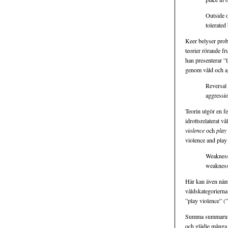
Outside o
tolerated
Keer belyser prob
teorier rörande f
han presenterar ”t
genom våld och ag
Reversal 
aggressio
Teorin utgör en f
idrottsrelaterat 
violence
och
play
violence and play 
Weakness 
weakness.
Här kan även nämna
våldskategorierna
”play violence” (
Summa summarum: K
och glädje många 