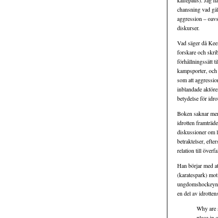
kaffepaus). Jag ha
chansning vad gäll
aggression – oavse
diskurser.
Vad säger då Keer
forskare och skri
förhållningssätt t
kampsporter, och 
som att aggression
inblandade aktörer
betydelse för idro
Boken saknar mer 
idrotten framträde
diskussioner om le
betraktelser, efte
relation till överf
Han börjar med at
(karatespark) mot
ungdomshockeyn. D
en del av idrotten
Why are s
place in o