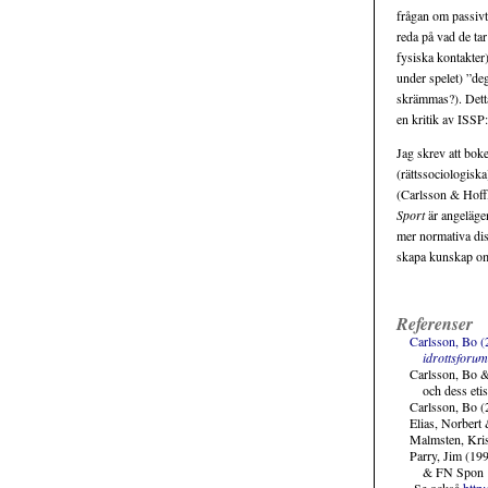
frågan om passivt
reda på vad de tar
fysiska kontakter
under spelet) ”deg
skrämmas?). Detta
en kritik av ISSP:
Jag skrev att boke
(rättssociologiska
(Carlsson & Hoff,
Sport
är angelägen
mer normativa disk
skapa kunskap om 
Referenser
Carlsson, Bo (2
idrottsforum
Carlsson, Bo & 
och dess etis
Carlsson, Bo (2
Elias, Norbert
Malmsten, Kri
Parry, Jim (19
& FN Spon