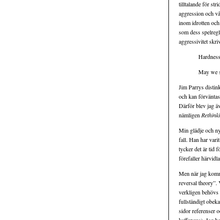
tilltalande för st
aggression och vål
inom idrotten och
som dess spelregl
aggressivitet skri
Hardness 
May we se
Jim Parrys distin
och kan förväntas
Därför blev jag ä
nämligen
Rethink
Min glädje och nyf
fall. Han har var
tycker det är tid 
förefaller härvid
Men när jag komme
reversal theory”. 
verkligen behövs f
fullständigt obek
sidor referenser o