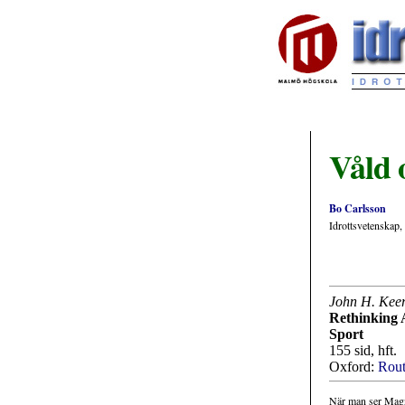
Våld o
Bo Carlsson
Idrottsvetenskap
John H. Kee
Rethinking 
Sport
155 sid, hft.
Oxford:
Rout
När man ser Mag