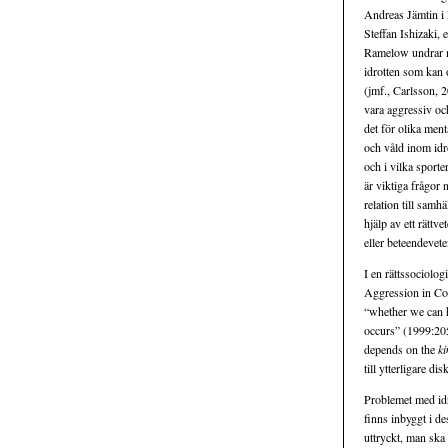
Andreas Jämtin i
Steffan Ishizaki, 
Ramelow undrar m
idrotten som kan 
(jmf., Carlsson, 2
vara aggressiv oc
det för olika men
och våld inom idro
och i vilka sporte
är viktiga frågor n
relation till sam
hjälp av ett rättve
eller beteendevete
I en rättssociolog
Aggression in Con
“whether we can h
occurs” (1999:205
depends on the
ki
till ytterligare di
Problemet med idro
finns inbyggt i de
uttryckt, man ska 