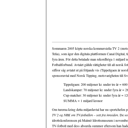
Sommaren 2005 köpte norska kommersiella TV 2 (motsvar
Telia), som äger den digitala plattformen Canal Digital, t
fyra åren. För detta betalade man rekordhöga 1 miljard n
Fotballforbund. Avtalet gällde rättigheter till all norsk 
siffror såg avtalet ut på följande vis (Tippeligaen är nor
sponsoravtal med Norsk Tipping, motsvarigheten till Sven
Tippeligaen: 200 miljoner kr. under tre år = 600
Landskamper: 70 miljoner kr. under fyra år = 2
Cup-matcher: 30 miljoner kr. under fyra år = 1
SUMMA = 1 miljard kronor
Om turerna kring detta miljardavtal har nu sportchefen p
TV 2 og NRK om TV-fotballen – sett fra innsiden
. De so
idrottskonferensen på Malmö Idrottsmuseum i november 
TV-fotboll med dess absurda summor eftersom han hade vän