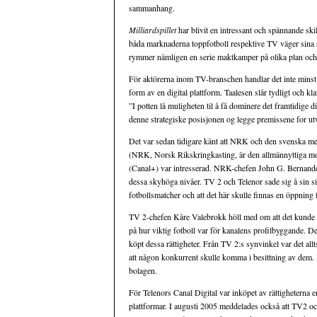
sammanhang.
Milliardspillet
har blivit en intressant och spännande ski
båda marknaderna toppfotboll respektive TV väger sina 
rymmer nämligen en serie maktkamper på olika plan och 
För aktörerna inom TV-branschen handlar det inte minst 
form av en digital plattform. Taalesen slår tydligt och kla
”I potten lå muligheten til å få dominere det framtidige d
denne strategiske posisjonen og legge premissene for utv
Det var sedan tidigare känt att NRK och den svenska m
(NRK, Norsk Rikskringkasting, är den allmännyttiga mo
(Canal+) var intresserad. NRK-chefen John G. Bernander 
dessa skyhöga nivåer. TV 2 och Telenor sade sig å sin sid
fotbollsmatcher och att det här skulle finnas en öppnin
TV 2-chefen Kåre Valebrokk höll med om att det kunde b
på hur viktig fotboll var för kanalens profilbyggande. 
köpt dessa rättigheter. Från TV 2:s synvinkel var det allt
att någon konkurrent skulle komma i besittning av dem. D
bolagen.
För Telenors Canal Digital var inköpet av rättigheterna
plattformar. I augusti 2005 meddelades också att TV2 oc