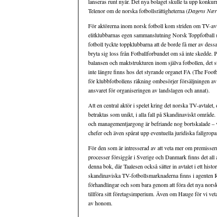
lanseras runt nyår. Det nya bolaget skulle ta upp kon
Telenor om de norska fotbollsrättigheterna (
Dagens Næri
För aktörerna inom norsk fotboll kom striden om TV-avt
elitklubbarnas egen sammanslutning Norsk Toppfotball (
fotboll tyckte toppklubbarna att de borde få mer av dess
bryta sig loss från Fotballforbundet om så inte skedde.
balansen och maktstrukturen inom själva fotbollen, det st
inte längre finns hos det styrande organet FA (The Footb
för klubbfotbollens räkning ombesörjer försäljningen av 
ansvaret för organiseringen av landslagen och annat).
Att en central aktör i spelet kring det norska TV-avtalet, 
betraktas som unikt, i alla fall på Skandinaviskt områd
och managementjargong är befriande nog bortskalade – v
chefer och även spårat upp eventuella juridiska fallgropa
För den som är intresserad av att veta mer om premisser
processer försiggår i Sverige och Danmark finns det all 
denna bok, där Taalesen också sätter in avtalet i ett hi
skandinaviska TV-fotbollsmarknaderna finns i agenten R
förhandlingar och som bara genom att föra det nya norska
tillföra sitt företagsimperium. Även om Hauge för vi vet
av honom.