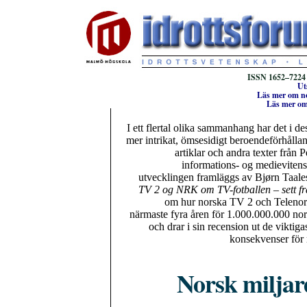
ISSN 1652–7224 
Ut
Läs mer om no
Läs mer om 
I ett flertal olika sammanhang har det i des
mer intrikat, ömsesidigt beroendeförhållan
artiklar och andra texter från 
informations- og medievitensk
utvecklingen framläggs av Bjørn Taal
TV 2 og NRK om TV-fotballen – sett fr
om hur norska TV 2 och Telenor B
närmaste fyra åren för 1.000.000.000 nor
och drar i sin recension ut de viktig
konsekvenser för 
Norsk milja