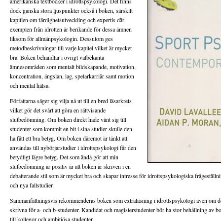
amerikanska textböcker i idrottspsykologi. Det finns
dock ganska stora ljuspunkter också i boken, särskilt
kapitlen om färdighetsutveckling och expertis där
exemplen från idrotten är berikande för dessa ämnen
liksom för allmänpsykologin. Dessutom ges
metodbeskrivningar till varje kapitel vilket är mycket
bra. Boken behandlar i övrigt välbekanta
ämnesområden som mentalt bildskapande, motivation,
koncentration, ängslan, lag, spelarkarriär samt motion
och mental hälsa.
Författarna säger sig vilja nå ut till en bred läsarkrets
vilket gör det svårt att göra en rättvisande
slutbedömning. Om boken direkt hade vänt sig till
studenter som kommit en bit i sina studier skulle den
ha fått ett bra betyg. Om boken däremot är tänkt att
användas till nybörjarstudier i idrottspsykologi får den
betydligt lägre betyg. Det som ändå gör att min
slutbedömning är positiv är att boken är skriven i en
debatterande stil som är mycket bra och skapar intresse för idrottspsykologiska frågeställn
och nya fallstudier.
Sammanfattningsvis rekommenderas boken som extraläsning i idrottspsykologi även om den
skrivna för a- och b-studenter. Kandidat och magisterstudenter bör ha stor behållning av
till kollegor och ambitiösa studenter.