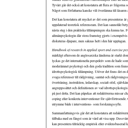
Tyvärr går det också att konstatera att flera av frågorna
Något som författarna kanske vill överlämna till läsaren 
Det kan konstatera att mycket av det som presenteras är 
uppdaterad teoretisk referensram. Det kan sannolikt bety
nästa steg i den praktiska tillämpningen ska kunna tas. F
allmänpsykologin där stora framsteg gjorts i exempelvis 
diskuteras djupare, men saknas helt i den här upplagan.
Handbook of research in applied sport and exercise ps
märkligt eftersom de anglosaxiska länderna är starkt do
lyckas ge det internationella perspektiv som de hade som 
moderämnet psykologi och den goda tradition som finns av 
idrottspsykologisk tillämpning. Utöver det finns det en
svaga referenser till rådgivning, samtal och rådgivning
överträning, instruktion, ledarskap, socialt stöd, själv
angreppssättet och definitionen av vad idrottspsykologisk t
på just detta. Det kan påpekas att redaktörerna missar c
coping eller konkreta interventioner för självförtroende
utrymme både i interventions- som forskningssyfte.
Sammanfattningsvis går det att konstatera att redaktörer
tillbaka med en fångst som är värd att visa upp. Dessvär
kan presentera tillräcklig empirisk eller evidensbaserad