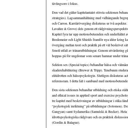
tävlingsoro i fokus.
Den vad det gäller kapitelantalet största sektionen behan
strategies). Lagsammanhållning med vidhängande begrepp 
och Carron. Karriärövergång diskuteras ur två aspekte
Lavallee & Grove) dels genom ett rådgivningsperspektiv 
Kapitel fyra tar upp motionsbeteenden och underhållet 
Bredemeier och Light Shields framför nya idéer kring ka
övergång mellan teori och praktik på ett väl beskrivet sät
Smoll utfall av tränarutbildningar. Genom utvärdering går 
hoppas på för ungdomar som senare hamnar under trän
Sektion sex (Special topics) behandlar hälsa och välmå
skaderehabilitering (Brewer & Tripp). Tenebaum studerar
elitidrotten och hälsopsykologin. Slutligen diskuteras a
referensram. I detta fall i samband med motionsbeteende
Den sista sektionen behandlar utbildning och etiska stä
and ethical issues in applied sport and exercise psychol
tre kapitel med beskrivningar av utbildningar i olika län
“psykologisk inriktning” på utbildningar (Solomon). D
Gangyan) samt Sydamerika (Samulski & Becker). Hela vo
idrottspsykologiska rådgivare och en praktisk diskussio
(Gordin & Balague).