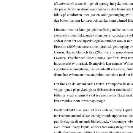
Handbook of research...
ger ett spretigt intryck, men i
det presenterats en större genomgång av den tillämpade
fokus på elitidrotten, men gav en solid genomgång av ti
den boken var mer konkret och samlad samt därmed lätta
Litteratur med inriktningen på överföring mellan teori o
exempelvis i en omfattande volym beskriva socialpsykolog
endast inom det socialpsykologiska området som är mins
Ericsson (2003) en teoretisk och praktisk genomgång av 
Carron, Hausenblas och Eys (2005) tar upp gruppdynamik p
Lavallee, Thatcher och Jones (2004). Det finns även litte
intresserade av området. Exempelvis kan nämnas Williams 
i praktiska sammanhang, men eventuellt svagare än
Hand
denne har svårare att hitta sin publik och nå ut med sitt 
Det finns en del nytänkande i texten. Exempelvis besluts
vidgar synen på psykologiska förberedelser (mental skill
både har svagt empiriskt stöd (se exempelvis Gardner &
kan erbjudas inom idrottspsykologin.
På ett praktiskt plan görs det flera nedslag i varje kapit
interventionsmetod så kan en någorlunda uppdaterad idrot
ges förslag på att använda biofeedback, videoanalys, o
även försök i varje kapitel att föra forskningsfrågor fra
studier behöver genomföras i idrottsmiljöer eller att meto