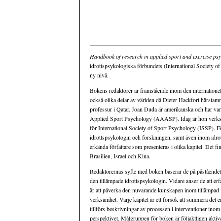
Handbook of research in applied sport and exercise psy
idrottspsykologiska förbundets (International Society of
ny nivå.
Bokens redaktörer är framstående inom den internationel
också olika delar av världen då Dieter Hackfort härstamm
professur i Qatar. Joan Duda är amerikanska och har va
Applied Sport Psychology (AAASP). Idag är hon verksam 
för International Society of Sport Psychology (ISSP). F
idrottspsykologin och forskningen, samt även inom idrot
erkända författare som presenteras i olika kapitel. Det f
Brasilien, Israel och Kina.
Redaktörernas syfte med boken baserar de på påståendet a
den tillämpade idrottspsykologin. Vidare anser de att erfa
är att påverka den nuvarande kunskapen inom tillämpad id
verksamhet. Varje kapitel är ett försök att summera det
tillförs beskrivningar av processen i interventioner ino
perspektivet. Målgruppen för boken är följaktligen aktiv