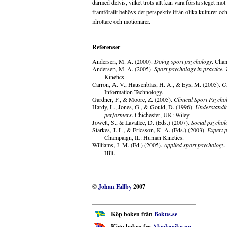
därmed delvis, vilket trots allt kan vara första steget 
framförallt behövs det perspektiv ifrån olika kulturer och 
idrottare och motionärer.
Referenser
Andersen, M. A. (2000).
Doing sport psychology
. Cha
Andersen, M. A. (2005).
Sport psychology in practice. 
Kinetics.
Carron, A. V., Hausenblas, H. A., & Eys, M. (2005).
G
Information Technology.
Gardner, F., & Moore, Z. (2005).
Clinical Sport Psycho
Hardy, L., Jones, G., & Gould, D. (1996).
Understanding
performers
. Chichester, UK: Wiley.
Jowett, S., & Lavallee, D. (Eds.) (2007).
Social psychol
Starkes, J. L., & Ericsson, K. A. (Eds.) (2003).
Expert p
Champaign, IL: Human Kinetics.
Williams, J. M. (Ed.) (2005).
Applied sport psychology
Hill.
©
Johan Fallby
2007
Köp boken från
Bokus.se
Kjøp boken fra
Akademika.no