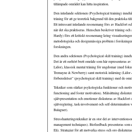
tillämpade området kan hitta inspiration.
Den inledande sektionen (Psychological training) inneh
träning för att ge teoretisk bakgrund till den praktiska 
Ett intressant inledande resonemang förs av Hackfort o
när det ska praktiseras. Henschen beskriver träning och an
Hardy) förs ett kritiskt resonemang kring visualisering
metodologiska och designmässiga problem i forskninge
forskningen.
Den andra sektionen (Psychological skill training) innehå
Det är ett oerhört brett område som här representeras a
Lidor), klassisk mental träning för ungdomar (med fokus 
Tremayne & Newberry) samt motorisk inlärning (Lidor &
förberedelser” (psychological skill training) med de om
Tekniker som stärker psykologiska funktioner och motiva
functioning and foster motivation). Målsättning diskute
självpresentation och emotioner diskuteras av Hackfort o
självreglering, task-involvement och self-determination
Balaguer).
Stresshanteringstekniker är en stor del av intervention
management techniques). Biofeedback presenteras som e
Eli). Strategier för att motverka stress och oro diskutera