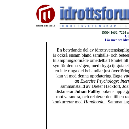
ISSN 1652–7224 ::
Ut
Läs mer om idro
En betydande del av idrottsvetenskaplig 
är också ensam bland samhälls- och beteen
tillämpningsområde omedelbart knutet till
syn för denna sägen, med dryga tjugotalet 
en inte ringa del behandlar just överförin
kan vi med denna uppdatering lägga ytter
an Exercise Psychology: Iner
sammanställd av Dieter Hackfort, Joan
diskuterar
Johan Fallby
bokens upplägg 
mot varandra, och relaterar den till en ra
konkurrerar med
Handbook...
Sammantaget 