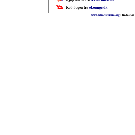
Køb bogen fra
eLounge.dk
www.idrottsforum.org
| Redaktör