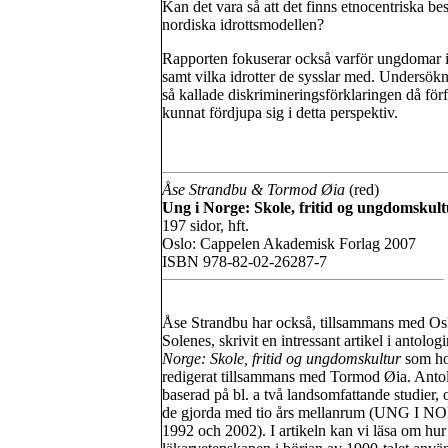
Kan det vara så att det finns etnocentriska bes
nordiska idrottsmodellen?
Rapporten fokuserar också varför ungdomar idr
samt vilka idrotter de sysslar med. Undersök
så kallade diskrimineringsförklaringen då förf
kunnat fördjupa sig i detta perspektiv.
Åse Strandbu & Tormod Øia
(red)
Ung i Norge: Skole, fritid og ungdomskul
197 sidor, hft.
Oslo: Cappelen Akademisk Forlag 2007
ISBN 978-82-02-26287-7
Åse Strandbu har också, tillsammans med Os
Solenes, skrivit en intressant artikel i antolog
Norge: Skole, fritid og ungdomskultur
som h
redigerat tillsammans med Tormod Øia. Antol
baserad på bl. a två landsomfattande studier, 
de gjorda med tio års mellanrum (UNG I 
1992 och 2002). I artikeln kan vi läsa om hur