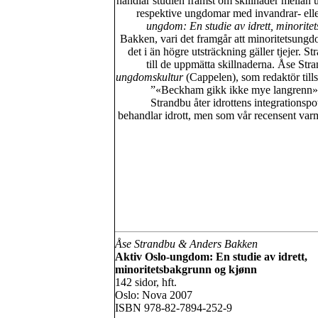
handlar studien främst om skillnader mellan
respektive ungdomar med invandrar- ell
ungdom: En studie av idrett, minorite
Bakken, vari det framgår att minoritetsungd
det i än högre utsträckning gäller tjejer.
till de uppmätta skillnaderna. Åse St
ungdomskultur
(Cappelen), som redaktör til
”«Beckham gikk ikke mye langrenn» –
Strandbu åter idrottens integrationsp
behandlar idrott, men som vår recensent va
Åse Strandbu & Anders Bakken
Aktiv Oslo-ungdom: En studie av idrett,
minoritetsbakgrunn og kjønn
142 sidor, hft.
Oslo: Nova 2007
ISBN 978-82-7894-252-9