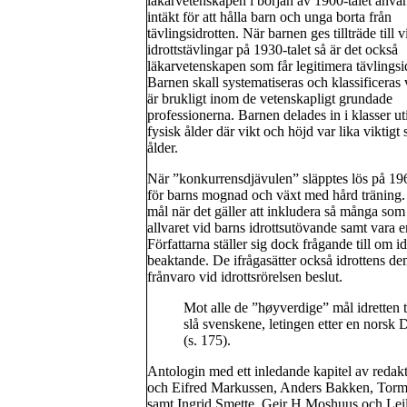
läkarvetenskapen i början av 1900-talet anvä
intäkt för att hålla barn och unga borta från
tävlingsidrotten. När barnen ges tillträde till v
idrottstävlingar på 1930-talet så är det också
läkarvetenskapen som får legitimera tävlingsi
Barnen skall systematiseras och klassificeras 
är brukligt inom de vetenskapligt grundade
professionerna. Barnen delades in i klasser ut
fysisk ålder där vikt och höjd var lika viktigt
ålder.
När ”konkurrensdjävulen” släpptes lös på 196
för barns mognad och växt med hård träning. 
mål när det gäller att inkludera så många som 
allvaret vid barns idrottsutövande samt vara
Författarna ställer sig dock frågande till om i
beaktande. De ifrågasätter också idrottens de
frånvaro vid idrottsrörelsen beslut.
Mot alle de ”høyverdige” mål idretten t
slå svenskene, letingen etter en norsk
(s. 175).
Antologin med ett inledande kapitel av redakt
och Eifred Markussen, Anders Bakken, Torm
samt Ingrid Smette, Geir H Moshuus och Leil