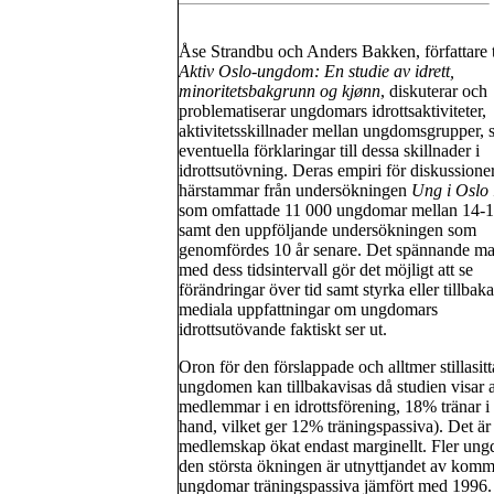
Åse Strandbu och Anders Bakken, författare t
Aktiv Oslo-ungdom: En studie av idrett,
minoritetsbakgrunn og kjønn
, diskuterar och
problematiserar ungdomars idrottsaktiviteter,
aktivitetsskillnader mellan ungdomsgrupper, 
eventuella förklaringar till dessa skillnader i
idrottsutövning. Deras empiri för diskussione
härstammar från undersökningen
Ung i Oslo
som omfattade 11 000 ungdomar mellan 14-1
samt den uppföljande undersökningen som
genomfördes 10 år senare. Det spännande mat
med dess tidsintervall gör det möjligt att se
förändringar över tid samt styrka eller tillbak
mediala uppfattningar om ungdomars
idrottsutövande faktiskt ser ut.
Oron för den förslappade och alltmer stillasit
ungdomen kan tillbakavisas då studien visar 
medlemmar i en idrottsförening, 18% tränar i
hand, vilket ger 12% träningspassiva). Det ä
medlemskap ökat endast marginellt. Fler ung
den största ökningen är utnyttjandet av komm
ungdomar träningspassiva jämfört med 1996.