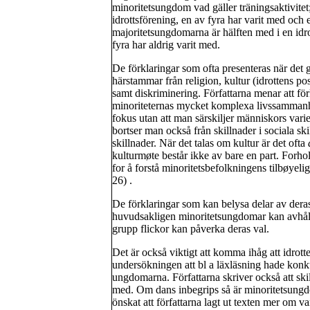
minoritetsungdom vad gäller träningsaktivitet
idrottsförening, en av fyra har varit med och
majoritetsungdomarna är hälften med i en idro
fyra har aldrig varit med.
De förklaringar som ofta presenteras när det
härstammar från religion, kultur (idrottens po
samt diskriminering. Författarna menar att förk
minoriteternas mycket komplexa livssammanhan
fokus utan att man särskiljer människors vari
bortser man också från skillnader i sociala skik
skillnader. När det talas om kultur är det ofta
kulturmøte består ikke av bare en part. Forhol
for å forstå minoritetsbefolkningens tilbøyeligh
26) .
De förklaringar som kan belysa delar av deras
huvudsakligen minoritetsungdomar kan avhålla 
grupp flickor kan påverka deras val.
Det är också viktigt att komma ihåg att idrott
undersökningen att bl a läxläsning hade konku
ungdomarna. Författarna skriver också att skill
med. Om dans inbegrips så är minoritetsung
önskat att författarna lagt ut texten mer om va