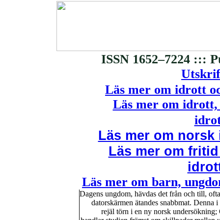
ISSN 1652–7224 ::: P
Utskrif
Läs mer om idrott o
Läs mer om idrott, 
idro
Läs mer om norsk i
Läs mer om fritid
idro
Läs mer om barn, ungdom
Dagens ungdom, hävdas det från och till, ofta
datorskärmen ätandes snabbmat. Denna i de
rejäl törn i en ny norsk undersökning