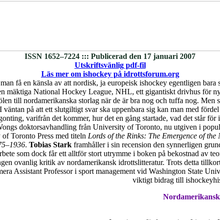
ISSN 1652–7224 ::: Publicerad den 17 januari 2007
Utskriftsvänlig pdf-fil
Läs mer om ishockey på idrottsforum.org
man få en känsla av att nordisk, ja europeisk ishockey egentligen bara 
den mäktiga National Hockey League, NHL, ett gigantiskt drivhus för ny
len till nordamerikanska storlag när de är bra nog och tuffa nog. Men s
.? I väntan på att ett slutgiltigt svar ska uppenbara sig kan man med fördel 
nting, varifrån det kommer, hur det en gång startade, vad det står för i
ongs doktorsavhandling från University of Toronto, nu utgiven i popul
 of Toronto Press med titeln
Lords of the Rinks: The Emergence of the
75–1936
.
Tobias Stark
framhåller i sin recension den synnerligen grund
arbete som dock får ett alltför stort utrymme i boken på bekostnad av teo
ngen ovanlig kritik av nordamerikansk idrottslitteratur. Trots detta till
ra Assistant Professor i sport management vid Washington State Univer
viktigt bidrag till ishockeyhis
Nordamerikansk 