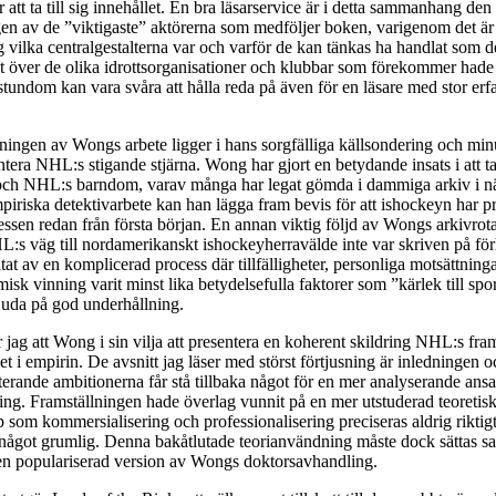
att ta till sig innehållet. En bra läsarservice är i detta sammanhang den
n av de ”viktigaste” aktörerna som medföljer boken, varigenom det är l
 vilka centralgestalterna var och varför de kan tänkas ha handlat som d
t över de olika idrottsorganisationer och klubbar som förekommer hade
t stundom kan vara svåra att hålla reda på även för en läsare med stor erf
ningen av Wongs arbete ligger i hans sorgfälliga källsondering och min
era NHL:s stigande stjärna. Wong har gjort en betydande insats i att ta
ch NHL:s barndom, varav många har legat gömda i dammiga arkiv i när
mpiriska detektivarbete kan han lägga fram bevis för att ishockeyn har p
ssen redan från första början. En annan viktig följd av Wongs arkivrot
HL:s väg till nordamerikanskt ishockeyherravälde inte var skriven på för
tat av en komplicerad process där tillfälligheter, personliga motsättninga
sk vinning varit minst lika betydelsefulla faktorer som ”kärlek till spor
juda på god underhållning.
 jag att Wong i sin vilja att presentera en koherent skildring NHL:s f
et i empirin. De avsnitt jag läser med störst förtjusning är inledningen 
rande ambitionerna får stå tillbaka något för en mer analyserande ansa
ring. Framställningen hade överlag vunnit på en mer utstuderad teoretisk
 som kommersialisering och professionalisering preciseras aldrig riktigt
r något grumlig. Denna bakåtlutade teorianvändning måste dock sättas 
 en populariserad version av Wongs doktorsavhandling.