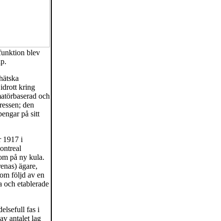
sfunktion blev
ap.
 hätska
idrott kring
amatörbaserad och
tressen; den
engar på sitt
 1917 i
ontreal
 om på ny kula.
renas) ägare,
om följd av en
a och etablerade
lsefull fas i
av antalet lag