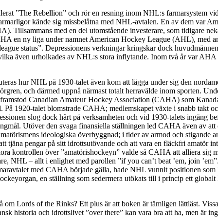
tulerat ”The Rebellion” och rör en resning inom NHL:s farmarsystem vid
farmarligor kände sig missbelåtna med NHL-avtalen. En av dem var A
). Tillsammans med en del utomstående investerare, som tidigare nekat
AHA en ny liga under namnet American Hockey League (AHL), med amb
league status”. Depressionens verkningar kringskar dock huvudmänne
vilka även urholkades av NHL:s stora inflytande. Inom två år var AHA 
kuteras hur NHL på 1930-talet även kom att lägga under sig den nordam
örgren, och därmed uppnå närmast totalt herravälde inom sporten. Unde
r framstod Canadian Amateur Hockey Association (CAHA) som Kanadas
. På 1920-talet blomstrade CAHA; medlemskapet växte i snabb takt o
ressionen slog dock hårt på verksamheten och vid 1930-talets ingång 
ångmål. Utöver den svaga finansiella ställningen led CAHA även av att
matörismens ideologiska överbyggnad; i tider av armod och stigande ar
att tjäna pengar på sitt idrottsutövande och att vara en fläckfri amatör inte
rlora kontrollen över ”amatörishockeyn” valde så CAHA att alliera sig 
are, NHL – allt i enlighet med parollen ”if you can’t beat ’em, join ’em
armaravtalet med CAHA började gälla, hade NHL vunnit positionen so
ckeyorgan, en ställning som sedermera utökats till i princip ett global
å om Lords of the Rinks? Ett plus är att boken är tämligen lättläst. Vis
k historia och idrottslivet ”over there” kan vara bra att ha, men är in