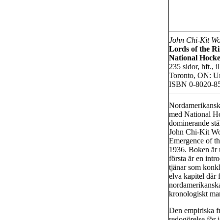
John Chi-Kit W
Lords of the R
National Hock
235 sidor, hft., il
Toronto, ON: Un
ISBN 0-8020-8
Nordamerikansk 
med National H
dominerande stäl
John Chi-Kit Wo
Emergence of t
1936. Boken är u
första är en intr
tjänar som konkl
elva kapitel dä
nordamerikanska
kronologiskt ma
Den empiriska fr
redogörelse för