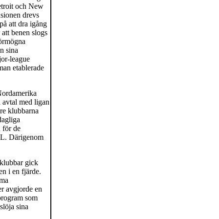
Detroit och New
nsionen drevs
å att dra igång
att benen slogs
 förmögna
än sina
jor-league
 man etablerade
 Nordamerika
a avtal med ligan
dre klubbarna
dagliga
 för de
NHL. Därigenom
 klubbar gick
n i en fjärde.
mma
er avgjorde en
lpprogram som
slöja sina