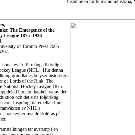
Instutionen för humaniora/historia, 
ong
inks: The Emergence of the
ey League 1875–1936
l.
iversity of Toronto Press 2005
520-2
ishockey är för många liktydigt
ockey League (NHL). Hur denna
lning grundlades belyser historikern
ng i Lords of the Rink: The
he National Hockey League 1875-
ppdelad i tretton kapitel, varav det
oduktion och det sista följdriktig
usion. Insprängt däremellan finns
r framväxten av NHL:s
 ishockeyherravälde skildras på
nér.
amställningen tar avstamp i en
 ishockeysportens uppkomst i