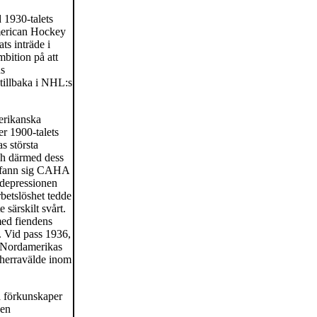
 1930-talets
merican Hockey
s inträde i
ition på att
ns
tillbaka i NHL:s
erikanska
r 1900-talets
 största
ch därmed dess
befann sig CAHA
 depressionen
betslöshet tedde
 särskilt svårt.
med fiendens
”. Vid pass 1936,
m Nordamerikas
t herravälde inom
sa förkunskaper
gen