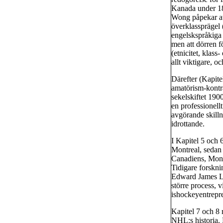
Kanada under 180
Wong påpekar att
överklassprägel 
engelskspråkiga 
men att dörren f
(etnicitet, klass
allt viktigare, o
Därefter (Kapite
amatörism-kontra
sekelskiftet 1900
en professionell
avgörande skilln
idrottande.
I Kapitel 5 och
Montreal, sedan
Canadiens, Montr
Tidigare forskni
Edward James Li
större process, 
ishockeyentrepre
Kapitel 7 och 8 
NHL:s historia. 