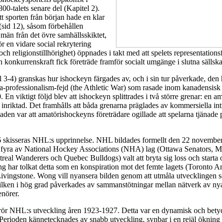
0-talets senare del (Kapitel 2).
 sporten från början hade en klar
(sid 12), såsom förbehållen
män från det övre samhällsskiktet,
ör en vidare social rekrytering
- och religionstillhörighet) öppnades i takt med att spelets representation
ch konkurrenskraft fick företräde framför socialt umgänge i slutna sällsk
l 3-4) granskas hur ishockeyn färgades av, och i sin tur påverkade, den
-professionalism-fejd (the Athletic War) som rasade inom kanadensisk 
. En viktigt följd blev att ishockeyn splittrades i två större grenar: en 
t inriktad. Det framhålls att båda grenarna präglades av kommersiella in
aden var att amatörishockeyns företrädare ogillade att spelarna tjänade p
 6 skisseras NHL:s upprinnelse. NHL bildades formellt den 22 november
 fyra av National Hockey Associations (NHA) lag (Ottawa Senators, M
eal Wanderers och Quebec Bulldogs) valt att bryta sig loss och starta
ng har tolkat detta som en konspiration mot det femte lagets (Toronto A
vingstone. Wong vill nyansera bilden genom att utmåla utvecklingen s
vilken i hög grad påverkades av sammanstötningar mellan nätverk av ny
nörer.
rör NHL:s utveckling åren 1923-1927. Detta var en dynamisk och betyde
Perioden kännetecknades av snabb utveckling, synbar i en rejäl ökning 