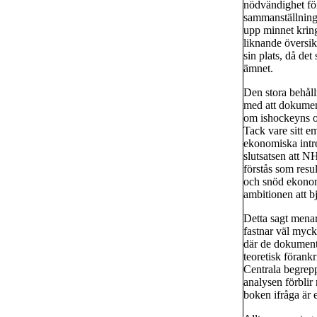
nödvändighet för 
sammanställninge
upp minnet kring
liknande översik
sin plats, då de
ämnet.
Den stora behåll
med att dokument
om ishockeyns o
Tack vare sitt e
ekonomiska intre
slutsatsen att N
förstås som resul
och snöd ekonomi
ambitionen att b
Detta sagt menar
fastnar väl myck
där de dokumente
teoretisk förank
Centrala begrepp
analysen förbli
boken ifråga är