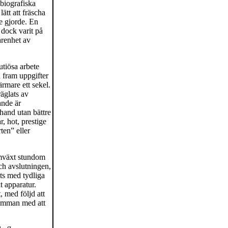
 biografiska
ätt att fräscha
e gjorde. En
 dock varit på
arenhet av
utiösa arbete
 fram uppgifter
mare ett sekel.
räglats av
ande är
hand utan bättre
r, hot, prestige
ten” eller
ramväxt stundom
och avslutningen,
ts med tydliga
t apparatur.
, med följd att
samman med att