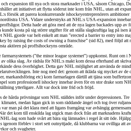
tio) och expansion till nya och stora marknader i USA, såsom Chicago, 
åller att initiativet att flytta söderut inte kom från NHL, utan att expa
s försök att parera konkurrerande ishockeyentreprenörers ambitioner p
i nordöstra USA. Vidare understryks att NHL:s USA-expansion innebar 
proffsligor. Detta hade att göra med att de nya lagen backades upp av
a kunde kosta på sig större utgifter för att ställa slagkraftiga lag på isen 
t NHL gjorde var helt enkelt att man ”erected a barrier to entry into ma
key by raising the costs of owning a franschise” (sid 82), med följd att
msta aktören på proffsihockeyns område.
er farmarsystemets (”the minor league systemet”) uppkomst. Runt om i
r av olika slag. Av rädsla för NHL:s makt kom dessa efterhand att skriv
 erkände dess överhöghet. Detta gav NHL möjlighet att använda de min
elarutvecklingen. Inte nog med det: genom att ikläda sig mycket av de 
er, markandsföring etc) kom farmarlagen därtill att tjäna som buffertzon
pel som professionell ishockey innebar även för en stor drake som 
ällning ytterligare. Allt var dock inte frid och fröjd.
as de hårda prövningar som NHL ställdes inför under depressionen. Tre
ra klimatet, medan ligan gick in som räddande ängel och tog över ruljanse
 var man på det klara med att ligans framgång var avhängig gemensa
När det kom till enskilda lag utgick man dock från att marknadens kraft
. NHL-lag som hade svårt att bära sig lämnades i regel åt sitt öde. Hjä
ds igenom förblev i stort sett outnyttjade, då klubbarna var ovilliga att av
yrkor och svagheter.