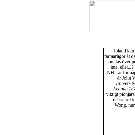
Ibland kan 
farmarligor åt 
som tas över pö
inte, eller..
NHL är för någo
är John W
University
League 18
viktigt pionjär
dessvärre i
Wong, nume