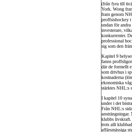
(från fyra till 
York. Wong framh
fram genom NHL:
proffsishockey 
undan för andra 
investerare, vilk
konkurrenter. De
professional hoc
sig som den frä
Kapitel 9 belys
fanns proffsligo
där de formellt
som drivhus i sp
kostnaderna (lön
ekonomiska vågs
stärktes NHL:s st
I kapitel 10 syn
under i det bist
Från NHL:s sida
ansträngningar. 
klubbs livskraft
trots allt klubba
affärsmässiga st