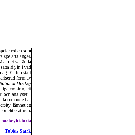
spelar rollen som
a spelartalanger,
å är det väl ändå
sätta sig in i vad
dag. En bra start
ariserad form av
 National Hockey
liga empirin, ett
ri och analyser –
kortakommande har
sity, lämnat ett
torielitteraturen.
hockeyhistoria
Tobias Stark