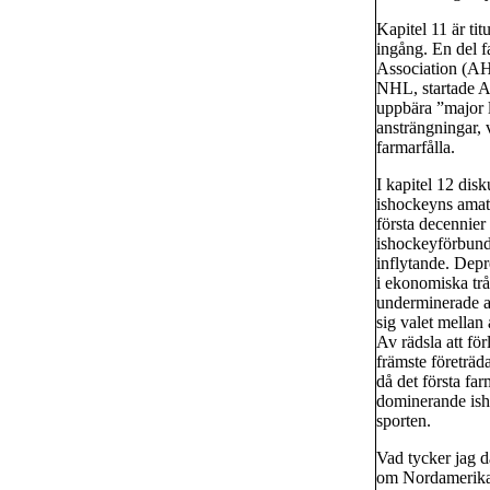
Kapitel 11 är ti
ingång. En del 
Association (AHA
NHL, startade 
uppbära ”major 
ansträngningar, 
farmarfålla.
I kapitel 12 dis
ishockeyns amat
första decennie
ishockeyförbund
inflytande. Dep
i ekonomiska tr
underminerade a
sig valet mellan 
Av rädsla att fö
främste företräd
då det första f
dominerande isho
sporten.
Vad tycker jag d
om Nordamerikans