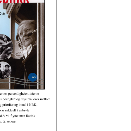
rnes personligheter, interne
is poengtert og mye må leses mellom
og prioritering innad i NRK,
ar uaktuelt å avbryte
ski-VM, flyttet man faktisk
o år senere.