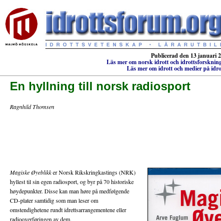
Publicerad den 13 januari 
Läs mer om norsk idrott och idrottsforsknin
Läs mer om idrott och medier på idr
En hyllning till norsk radiosport
Ragnhild Thomsen
Magiske Øyeblikk
er Norsk Rikskringkastings (NRK)
hyllest til sin egen radiosport, og byr på 70 historiske
høydepunkter. Disse kan man høre på medfølgende
CD-plater samtidig som man leser om
omstendighetene rundt idrettsarrangementene eller
radiooverføringen av dem.