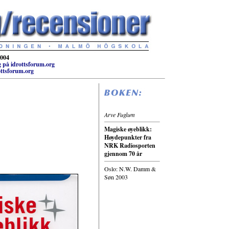
2004
g på idrottsforum.org
ottsforum.org
Arve Fuglum
Magiske øyeblikk:
Høydepunkter fra
NRK Radiosporten
gjennom 70 år
Oslo: N.W. Damm &
Søn 2003