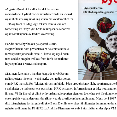
Magiske Øyeblikk
handler for det første om
radiohistorie. Lydkuttene demonstrerer både en teknisk
og innholdsmessig utvikling innen radiovirksomhet fra
1936 og fram til i dag, og i teksten kan vi lese om
forbedring av utstyr, økt bruk av utegående reportere
og introduksjonen av trådløs overføring.
For det andre byr boken på sportshistorie.
Begivenhetene som presenteres er de største norske
idrettsprestasjonene de siste 70 årene, og også noen
utenlandske bragder trekkes fram fordi de markerer
høydepunkter i NRKs radiosport.
Sist, men ikke minst, handler
Magiske Øyeblikk
om
radiosportens historie – vel å merke den radiosporten
som NRK har stått for. Teksten gir oss innblikk i både produksjonsvilkår, sportsmedarbeide
stridigheter og radiosportens posisjon i NRK-systemet. Informasjonen er ikke nødvendigv
linjene. Vi får likevel et glimt av hvordan radiosporten gjennom årene har økt i legitimitet 
eksempelvis ved at den omsider rikket ved de urørlige nyhetssendingene. Mens det i 1997 v
distriktsnyhetene for å sende direkte Bjørn Dæhlis seiersløp i ti kilometer langrenn under 
nyhetssendingene fra P1 til P2 da Andrine Flemmen tok sølv i storslalåm under alpin-VM t