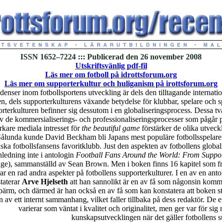
ISSN 1652–7224 ::: Publicerad den 26 november 2008
Utskriftsvänlig pdf-fil
Läs mer om fotboll på idrottsforum.org
Läs mer om supporterkultur och huliganism på irottsforum.org
denser inom fotbollsportens utveckling är dels den tilltagande internati
en, dels supporterkulturens växande betydelse för klubbar, spelare och sp
rterkulturen befinner sig dessutom i en globaliseringsprocess. Dessa t
av de kommersialiserings- och professionaliseringsprocesser som pågår pa
tarkare mediala intresset för
the beautiful game
förstärker de olika utvec
. Sålunda kunde David Beckham bli Japans mest populäre fotbollsspelar
ska fotbollsfansens favoritklubb. Just den aspekten av fotbollens global
ledning inte i antologin
Football Fans Around the World: From Suppor
ge), sammanställd av Sean Brown. Men i boken finns 16 kapitel som fr
ar en rad andra aspekter på fotbollens supporterkulturer. I en av en ant
taterar
Arve Hjelseth
att han sannolikt är en av få som någonsin komm
l pärm, och därmed är han också en av få som kan konstatera att boken s
 av ett internt sammanhang, vilket faller tillbaka på dess redaktör. De 
varierar som väntat i kvalitet och originalitet, men ger var för sig n
kunskapsutvecklingen när det gäller fotbollens s