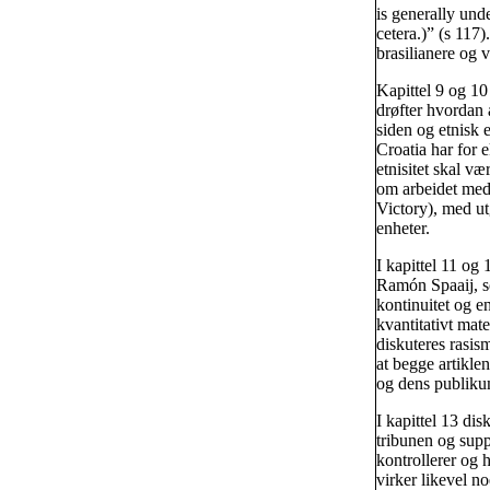
is generally und
cetera.)” (s 117)
brasilianere og 
Kapittel 9 og 10
drøfter hvordan 
siden og etnisk 
Croatia har for 
etnisitet skal v
om arbeidet med 
Victory), med ut
enheter.
I kapittel 11 og
Ramón Spaaij, so
kontinuitet og en
kvantitativt mate
diskuteres rasi
at begge artikle
og dens publiku
I kapittel 13 di
tribunen og sup
kontrollerer og 
virker likevel no