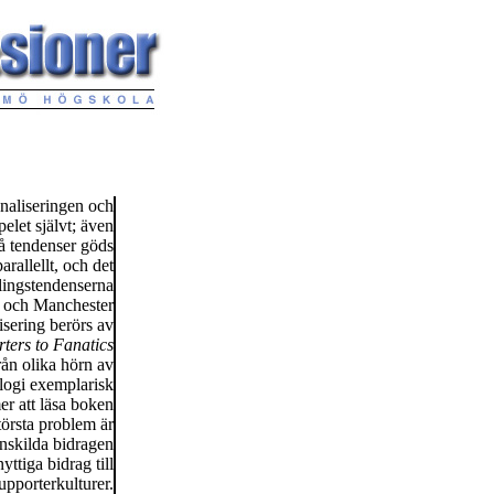
onaliseringen och
elet självt; även
vå tendenser göds
rallellt, och det
klingstendenserna
e och Manchester
isering berörs av
ters to Fanatics
ån olika hörn av
ologi exemplarisk
er att läsa boken
törsta problem är
enskilda bidragen
yttiga bidrag till
upporterkulturer.