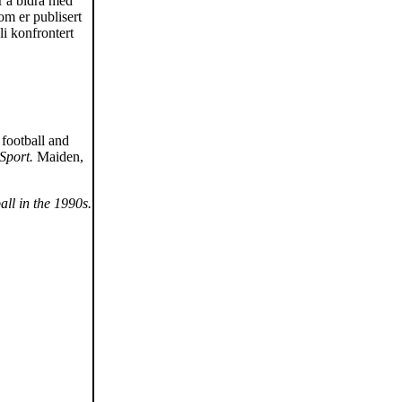
er å bidra med
om er publisert
li konfrontert
 football and
 Sport.
Maiden,
ll in the 1990s.