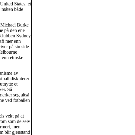
United States, et
ne måten både
g Michael Burke
me på den ene
. Klubben Sydney
afi mer enn
iver på sin side
Melbourne
 enn etniske
ganisme av
tball diskuterer
utnytte et
ker. Så
erker seg altså
ne ved fotballen
ls vekt på at
 rom som de selv
ormert, men
om blir gjenstand