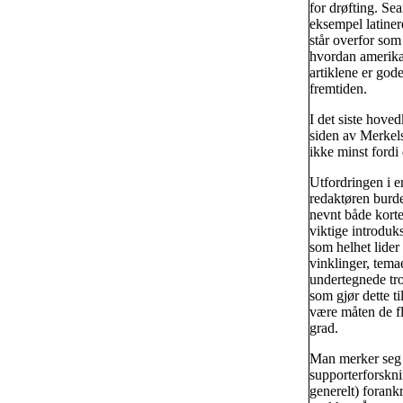
for drøfting. Sea
eksempel latiner
står overfor som
hvordan amerikan
artiklene er gode
fremtiden.
I det siste hove
siden av Merkels 
ikke minst fordi d
Utfordringen i e
redaktøren burde
nevnt både korte
viktige introduk
som helhet lider
vinklinger, tema
undertegnede tro
som gjør dette ti
være måten de f
grad.
Man merker seg v
supporterforskni
generelt) forankr