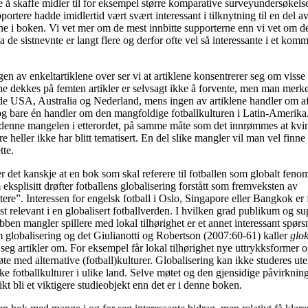
 å skaffe midler til for eksempel større komparative surveyundersøkelse
ortere hadde imidlertid vært svært interessant i tilknytning til en del a
ne i boken. Vi vet mer om de mest innbitte supporterne enn vi vet om d
da de sistnevnte er langt flere og derfor ofte vel så interessante i et komm
 av enkeltartiklene over ser vi at artiklene konsentrerer seg om visse 
e dekkes på femten artikler er selvsagt ikke å forvente, men man merker
både USA, Australia og Nederland, mens ingen av artiklene handler om af
, og bare én handler om den mangfoldige fotballkulturen i Latin-Ameri
denne mangelen i etterordet, på samme måte som det innrømmes at kvin
re heller ikke har blitt tematisert. En del slike mangler vil man vel finne 
tte.
r det kanskje at en bok som skal referere til fotballen som globalt feno
eksplisitt drøfter fotballens globalisering forstått som fremveksten av
ere”. Interessen for engelsk fotball i Oslo, Singapore eller Bangkok er 
t relevant i en globalisert fotballverden. I hvilken grad publikum og su
ubben mangler spillere med lokal tilhørighet er et annet interessant spørs
 globalisering og det Giulianotti og Robertson (2007:60-61) kaller
glo
eg artikler om. For eksempel får lokal tilhørighet nye uttrykksformer 
te med alternative (fotball)kulturer. Globalisering kan ikke studeres u
e fotballkulturer i ulike land. Selve møtet og den gjensidige påvirkni
ikt bli et viktigere studieobjekt enn det er i denne boken.