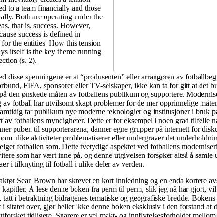
ed to a team financially and those
nally. Both are operating under the
s, that is, success. However,
ecause success is defined in
for the entities. How this tension
ys itself is the key theme running
ection (s. 2).
ved disse spenningene er at “produsenten” eller arrangøren av fotballbeg
forbund, FIFA, sponsorer eller TV-selskaper, ikke kan ta for gitt at det 
s på den ønskede måten av fotballens publikum og supportere. Modernis
 av fotball har utvilsomt skapt problemer for de mer opprinnelige måt
samtidig tar publikum nye moderne teknologier og institusjoner i bruk 
t av fotballens myndigheter. Dette er for eksempel i noen grad tilfelle n
r puben til supporterarena, danner egne grupper på internett for disku
nnom ulike aktiviteter problematiserer eller undergraver det underholdni
lger fotballen som. Dette tvetydige aspektet ved fotballens moderniseri
tere som har vært inne på, og denne utgivelsen forsøker altså å samle 
er i tilknyting til fotball i ulike deler av verden.
 redaktør Sean Brown har skrevet en kort innledning og en enda kortere av
kapitler. Å lese denne boken fra perm til perm, slik jeg nå har gjort, vi
e, tatt i betraktning bidragenes tematiske og geografiske bredde. Bokens 
kt i sitatet over, gjør heller ikke denne boken eksklusiv i den forstand at
 utforsket tidligere. Snarere er vel makt- og innflytelsesforholdet mello