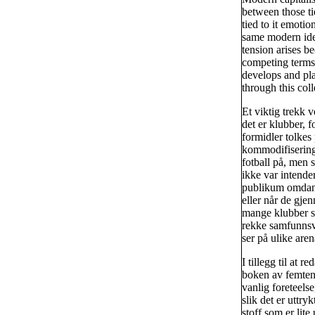
between those ti
tied to it emotio
same modern idea
tension arises b
competing terms 
develops and pla
through this coll
Et viktig trekk 
det er klubber, 
formidler tolke
kommodifisering
fotball på, men 
ikke var intender
publikum omdanne
eller når de gje
mange klubber se
rekke samfunnsvi
ser på ulike arena
I tillegg til at
boken av femten 
vanlig foreteels
slik det er uttry
stoff som er lite