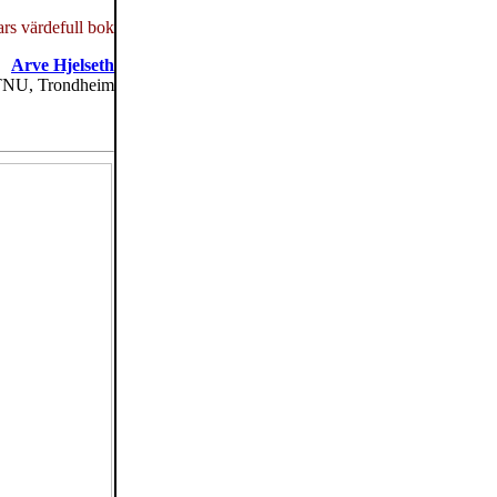
ars värdefull bok
Arve Hjelseth
, NTNU, Trondheim