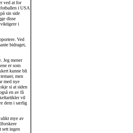
r ved at for
 fotballen i USA
på sin side
gge disse
viktigere i
upportere. Ved
sante bidraget,
e. Jeg mener
stene er som
kkert kunne bli
e temaer, men
rar med nye
kje si at siden
også en av få
eltartikler vil
e dem i særlig
 ulikt mye av
llforskere
t sett ingen