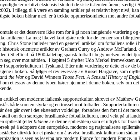
myndigheter relativt ekstensivt studert de siste ti-femten årene, særlig i S
2). I tillegg til å være en samling artikler på et relativt høyt nivå, kan 
ktigste boken bidrar med, er å trekke oppmerksomheten mot andre fotbal
rt omtale er det dessverre ikke rom for å gi noen inngående vurdering og 
ike artiklene. La meg likevel kort gjøre rede for de temaer som blir gjen
ing. Chris Stone innleder med en generell artikkel om fotballens rolle i 
to historisk orienterte artikler av Graham Curry og Andrew McFarland,
llen i Sheffield på 1800-tallet og spansk fotball i begynnelsen av det tj
n seg over mot nåtiden. I kapittel 5 drøfter Udo Merkel fremveksten a
r i supporterkulturen i Tyskland. Etter min vurdering er dette et av de 
ragene i boken. Så følger et reviewessay av Russel Hargrave, som drøf
 and the War
og David Winners
Those Feet: A Sensual History of Engli
på om et essay av denne typen hører hjemme i denne boken, selv om det
kkende.
en artikkel om moderne italiensk supporterkultur, skrevet av Matthew 
orstås både som en styrke og en trussel mot fotballen. Supporterkulturen 
år den går over i det ekstensivt voldelige, forandres den fort til det motsa
atali om den særegne brasilianske fotballkulturen, med vekt på at land
n spillestil (eller
bildene
av denne spillestilen) som et uttrykk for brasi
orsøk på å adoptere den europeiske, moderne og rasjonaliserte spillemåte
orståelse uttrykk for et ønske om å avvise brasiliansk kultur som sådan: 
nization is seen as leaving pre-modern France for modern France, in 