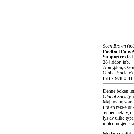
Sean Brown
(re
Football Fans
Supporters to 
264 sidor, inb.
Abingdon, Oxo
Global Society)
ISBN 978-0-41
Denne boken inn
Global Society,
Majumdar, som ha
Fra en rekke uli
av perspektiv, d
lys av ulike typ
innledningen sk
Modern capitalis