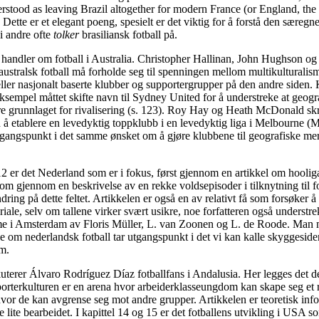
erstood as leaving Brazil altogether for modern France (or England, the 
. Dette er et elegant poeng, spesielt er det viktig for å forstå den særeg
vi andre ofte
tolker
brasiliansk fotball på.
 handler om fotball i Australia. Christopher Hallinan, John Hughson o
australsk fotball må forholde seg til spenningen mellom multikulturalis
eller nasjonalt baserte klubber og supportergrupper på den andre siden
eksempel måttet skifte navn til Sydney United for å understreke at geogr
ære grunnlaget for rivalisering (s. 123). Roy Hay og Heath McDonald skr
å etablere en levedyktig toppklubb i en levedyktig liga i Melbourne (
gangspunkt i det samme ønsket om å gjøre klubbene til geografiske mer
 12 er det Nederland som er i fokus, først gjennom en artikkel om hooli
m gjennom en beskrivelse av en rekke voldsepisoder i tilknytning til fo
dring på dette feltet. Artikkelen er også en av relativt få som forsøker å 
riale, selv om tallene virker svært usikre, noe forfatteren også understre
sme i Amsterdam av Floris Müller, L. van Zoonen og L. de Roode. Man m
ne om nederlandsk fotball tar utgangspunkt i det vi kan kalle skyggeside
m.
skuterer Álvaro Rodríguez Díaz fotballfans i Andalusia. Her legges det de
porterkulturen er en arena hvor arbeiderklasseungdom kan skape seg et
hvor de kan avgrense seg mot andre grupper. Artikkelen er teoretisk inf
e lite bearbeidet. I kapittel 14 og 15 er det fotballens utvikling i USA s