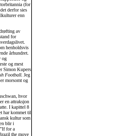
torbritannia (for
det derfor sies
lkulturer enn
drøfting av
stand for
hverdagslivet.
 om henholdsvis
uende århundret.
v og
beste og mest
ter Simon Kupers
sh Football.
Jeg
 er morsomt og
Guschwan, hvor
er en attraksjon
tte. I kapittel 8
et har kommet til
liansk kultur som
n blir i
”If for a
Brazil the move