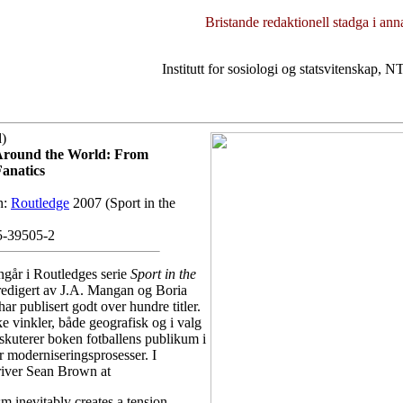
Bristande redaktionell stadga i ann
Institutt for sosiologi og statsvitenskap
d)
 Around the World: From
Fanatics
n:
Routledge
2007 (Sport in the
5-39505-2
går i Routledges serie
Sport in the
redigert av J.A. Mangan og Boria
r publisert godt over hundre titler.
ke vinkler, både geografisk og i valg
iskuterer boken fotballens publikum i
er moderniseringsprosesser. I
river Sean Brown at
m inevitably creates a tension