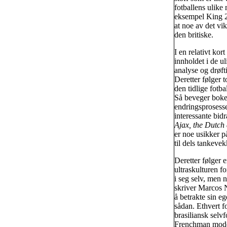
fotballens ulike 
eksempel King 200
at noe av det vi
den britiske.
I en relativt ko
innholdet i de ul
analyse og drøft
Deretter følger 
den tidlige fotba
Så beveger boke
endringsprosesse
interessante bid
Ajax, the Dutch
er noe usikker 
til dels tankeve
Deretter følger 
ultraskulturen f
i seg selv, men n
skriver Marcos N
å betrakte sin ege
sådan. Ethvert f
brasiliansk selvf
Frenchman moder