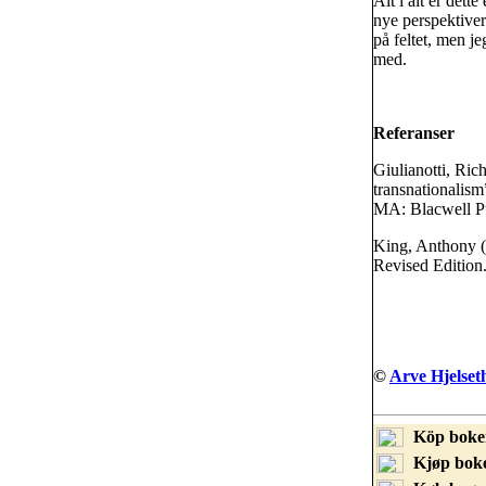
Alt i alt er dett
nye perspektiver
på feltet, men je
med.
Referanser
Giulianotti, Ric
transnationalism
MA: Blacwell Pu
King, Anthony 
Revised Edition.
©
Arve Hjelset
Köp boke
Kjøp bok