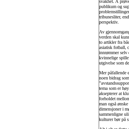
svakhet. Å prøve
publikum og supp
problemstillinge
tribunesliter, en
perspektiv.
Av gjennomgangen
verden skal kunn
to artikler fra 
asiatisk fotball
innrømmer selv 
kvinnelige spille
utgivelse som de
Mer påfallende e
noen bidrag som 
”avstandssupport
tema som er høys
aksepterer at kl
forholdet mellom
man også ønske s
dimensjoner i mø
sammenligne ulik
kulturer bør på s