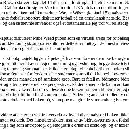
n Brown skriver i kapittel 14 dels om utfordringen fra etniske minoritete
e i California ofte støtter Mexico fremfor USA, dels om de utfordringer
 en relativt liten publikumsidrett. Wayne Wilson (kapittel 15) analyserer 
ske fotballsupportere diskuterer fotball på en amerikansk nettside. Be
, og den sistnevnte anvender også et datamateriale jeg tror vil bli stadig 
dkapitlet diskuterer Mike Weed puben som en virtuell arena for fotballs
artikkel om tysk supporterkultur er dette etter mitt syn det mest interes
et tar for seg et felt som er lite utforsket.
n slikt bokprosjekt ligger i å peke på hva som forener de ulike bidragen
 gjort litt mer ut av sin egen innledning og avslutning, begge disse tek
 og temmelig summariske. Slik det er i dag, vil enkeltartikler i boken si
sjonsreferanser for forskere eller studenter som vil dukke ned i bestemt
 den under mangelen på samlende grep. Bare et fåtall av bidragene bid
er og alternative teoretiske perspektiver. På den annen side kan man kans
lig er en av svært få som vil lese denne boken fra perm til perm, er jeg 
l et viktig kriterium for å vurdere boken. Siden jeg antar at studier av enk
leste arbeider med boken på, vil neppe manglende sammenheng bekymr
idere at det er en veldig overvekt av kvalitative analyser i boken, ikke
ngen generelt. Det illustrerer sikkert mange av bidragsyternes (og fotba
ing i fag som antropologi og etnografisk orientert sosiologi, og er isoler