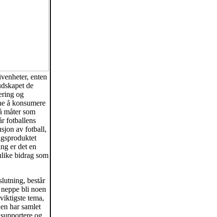
ivenheter, enten
budskapet de
ering og
ene å konsumere
på måter som
år fotballens
sjon av fotball,
ngsproduktet
ng er det en
ulike bidrag som
slutning, består
l neppe bli noen
viktigste tema,
 den har samlet
m supportere og