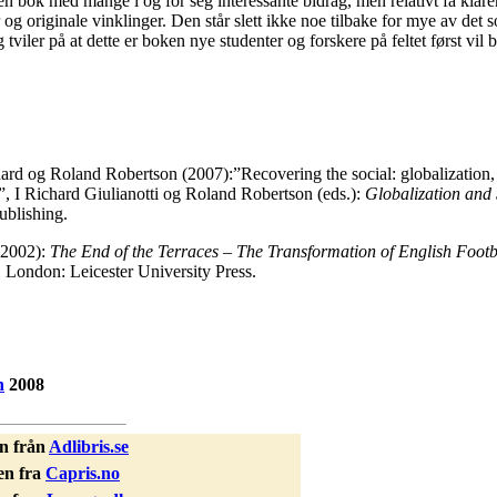
e en bok med mange i og for seg interessante bidrag, men relativt få klar
 og originale vinklinger. Den står slett ikke noe tilbake for mye av det s
g tviler på at dette er boken nye studenter og forskere på feltet først vil b
hard og Roland Robertson (2007):”Recovering the social: globalization,
”, I Richard Giulianotti og Roland Robertson (eds.):
Globalization and
blishing.
(2002):
The End of the Terraces – The Transformation of English Footba
 London: Leicester University Press.
h
2008
n från
Adlibris.se
en fra
Capris.no