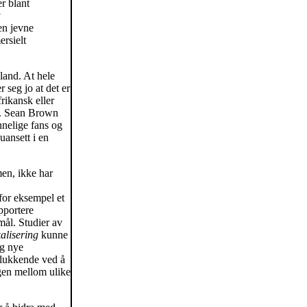
r blant
v
en jevne
ersielt
land. At hele
 seg jo at det er
rikansk eller
ka. Sean Brown
nelige fans og
uansett i en
men, ikke har
for eksempel et
pportere
mål. Studier av
kalisering
kunne
og nye
telukkende ved å
ngen mellom ulike