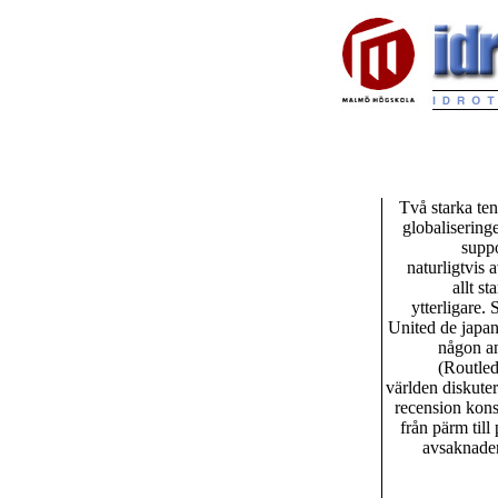
Två starka ten
globalisering
suppo
naturligtvis 
allt s
ytterligare
United de japan
någon an
(Routled
världen diskuter
recension kons
från pärm til
avsaknaden