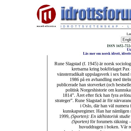
Lan
ISSN 1652–7224 
Ut
Läs mer om norsk idrott, idrott
Rune Slagstad (f. 1945) är norsk sociolog o
kretsarna kring bokförlaget Pax
vänsterradikalt uppslagsverk i sex ban
1986 på en avhandling med titel
publicerade han storverket (och bestsell
politisk Norgeshistorie om kunnska
1814”. Året efter fick han fyra avlöna
strateger”. Rune Slagstad är för närvaran
i Oslo, där han väl numera f
kunskapsregimer. Han har nämligen n
1999,
(Sporten): En idéhistorisk studie
(Sporten)
för forumets räkning – 
huvuddragen i boken. Vår re