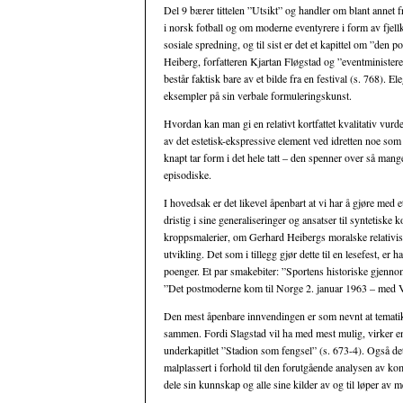
Del 9 bærer tittelen ”Utsikt” og handler om blant annet
i norsk fotball og om moderne eventyrere i form av fjellk
sosiale spredning, og til sist er det et kapittel om ”d
Heiberg, forfatteren Kjartan Fløgstad og ”eventminister
består faktisk bare av et bilde fra en festival (s. 768). 
eksempler på sin verbale formuleringskunst.
Hvordan kan man gi en relativt kortfattet kvalitativ vu
av det estetisk-ekspressive element ved idretten noe so
knapt tar form i det hele tatt – den spenner over så mange
episodiske.
I hovedsak er det likevel åpenbart at vi har å gjøre med
dristig i sine generaliseringer og ansatser til syntetisk
kroppsmalerier, om Gerhard Heibergs moralske relativi
utvikling. Det som i tillegg gjør dette til en lesefest, er
poenger. Et par smakebiter: ”Sportens historiske gjen
”Det postmoderne kom til Norge 2. januar 1963 – med
Den mest åpenbare innvendingen er som nevnt at tematikke
sammen. Fordi Slagstad vil ha med mest mulig, virker en
underkapitlet ”Stadion som fengsel” (s. 673-4). Også det s
malplassert i forhold til den forutgående analysen av k
dele sin kunnskap og alle sine kilder av og til løper av m