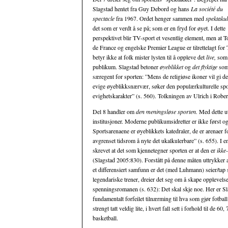
Slagstad hentet fra Guy Debord og hans
La société du
spectacle
fra 1967. Ordet henger sammen med
spektakul
det som er verdt å se på; som er en fryd for øyet. I dette
perspektivet blir TV-sport et vesentlig element, men at T
de France og engelske Premier League er tilrettelagt for
betyr ikke at folk mister lysten til å oppleve det
live,
som
publikum. Slagstad betoner
øyeblikket
og
det flyktige
so
særegent for sporten: ”Mens de religiøse ikoner vil gi de
evige øyeblikksnærvær, søker den populærkulturelle spor
evighetskarakter” (s. 560). Tolkningen av Ulrich i Robe
Del 8 handler om
den meningsløse sporten.
Med dette ut
institusjoner. Moderne publikumsidretter er ikke først og
Sportsarenaene er øyeblikkets katedraler, de er arenaer fo
avgrenset tidsrom å nyte det ukalkulerbare” (s. 655). I 
skrevet at det som kjennetegner sporten er at den er
ikke
(Slagstad 2005:830). Forstått på denne måten uttrykker a
et differensiert samfunn er det (med Luhmann) seier/ta
legendariske trener, dreier det seg om å skape opplevels
spenningsromanen (s. 632): Det skal skje noe. Her er Sla
fundamentalt forfeilet tilnærming til hva som gjør fotball
strengt tatt veldig lite, i hvert fall sett i forhold til de
basketball.