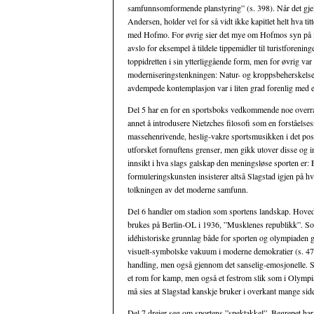
samfunnsomformende planstyring” (s. 398). Når det gjeld
Andersen, holder vel for så vidt ikke kapitlet helt hva 
med Hofmo. For øvrig sier det mye om Hofmos syn på idre
avslo for eksempel å tildele tippemidler til turistforeni
toppidretten i sin ytterliggående form, men for øvrig va
moderniseringstenkningen: Natur- og kroppsbeherskelse o
avdempede kontemplasjon var i liten grad forenlig med et
Del 5 har en for en sportsboks vedkommende noe overras
annet å introdusere Nietzches filosofi som en forståelse
massehenrivende, heslig-vakre sportsmusikken i det pos
utforsket fornuftens grenser, men gikk utover disse og i
innsikt i hva slags galskap den meningsløse sporten er: E
formuleringskunsten insisterer altså Slagstad igjen på h
tolkningen av det moderne samfunn.
Del 6 handler om stadion som sportens landskap. Hovedv
brukes på Berlin-OL i 1936, ”Musklenes republikk”. Som 
idéhistoriske grunnlag både for sporten og olympiaden gen
visuelt-symbolske vakuum i moderne demokratier (s. 476
handling, men også gjennom det sanselig-emosjonelle. Spo
et rom for kamp, men også et festrom slik som i Olympi
må sies at Slagstad kanskje bruker i overkant mange sid
Del 7 dreier seg om sportens ”spektakkel”. Begrepet har