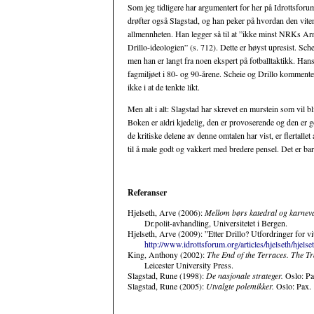
Som jeg tidligere har argumentert for her på Idrottsforum 
drøfter også Slagstad, og han peker på hvordan den viten
allmennheten. Han legger så til at ”ikke minst NRKs Arn
Drillo-ideologien” (s. 712). Dette er høyst upresist. Scheie
men han er langt fra noen ekspert på fotballtaktikk. Hans 
fagmiljøet i 80- og 90-årene. Scheie og Drillo kommenter
ikke i at de tenkte likt.
Men alt i alt: Slagstad har skrevet en murstein som vil bli 
Boken er aldri kjedelig, den er provoserende og den er go
de kritiske delene av denne omtalen har vist, er flertalle
til å male godt og vakkert med bredere pensel. Det er bare 
Referanser
Hjelseth, Arve (2006):
Mellom børs katedral og karneva
Dr.polit-avhandling, Universitetet i Bergen.
Hjelseth, Arve (2009): ”Etter Drillo? Utfordringer for vite
http://www.idrottsforum.org/articles/hjelseth/hjels
King, Anthony (2002):
The End of the Terraces. The Tr
Leicester University Press.
Slagstad, Rune (1998):
De nasjonale strateger.
Oslo: P
Slagstad, Rune (2005):
Utvalgte polemikker.
Oslo: Pax.