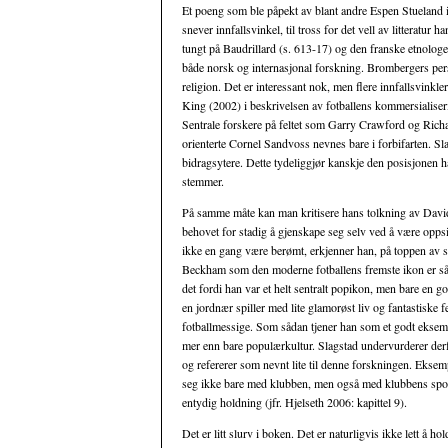
Et poeng som ble påpekt av blant andre Espen Stueland i
snever innfallsvinkel, til tross for det vell av litteratur 
tungt på Baudrillard (s. 613-17) og den franske etnologen
både norsk og internasjonal forskning. Brombergers persp
religion. Det er interessant nok, men flere innfallsvinkler 
King (2002) i beskrivelsen av fotballens kommersialiser
Sentrale forskere på feltet som Garry Crawford og Richar
orienterte Cornel Sandvoss nevnes bare i forbifarten. S
bidragsytere. Dette tydeliggjør kanskje den posisjonen h
stemmer.
På samme måte kan man kritisere hans tolkning av David
behovet for stadig å gjenskape seg selv ved å være oppsik
ikke en gang være berømt, erkjenner han, på toppen av s
Beckham som den moderne fotballens fremste ikon er så g
det fordi han var et helt sentralt popikon, men bare en g
en jordnær spiller med lite glamorøst liv og fantastiske 
fotballmessige. Som sådan tjener han som et godt eksempe
mer enn bare populærkultur. Slagstad undervurderer derf
og refererer som nevnt lite til denne forskningen. Eksem
seg ikke bare med klubben, men også med klubbens spons
entydig holdning (jfr. Hjelseth 2006: kapittel 9).
Det er litt slurv i boken. Det er naturligvis ikke lett å hol