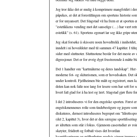
Jeg tror ikke det er mulig å komprimere mangfoldet i den
påpekes, er det at forestillingen om sportens historie so
er for unyansert. Det Slagstad vil ha frem er at sporten e
”estetikkens vending mot det sanselige (…) har vært ret
estetikk” (s. 61). Sportens egenart lar seg ikke gripe ut
Jeg skal forsøke å skissere noen hovedtrekk i innholdet
inndelt i ni hoveddeler med til sammen 47 kapitler. I til
sider med sluttnoter. Sluttnotene består for det meste av 
digresjoner. Det er for øvrig dypt frustrerende å måtte bl
Del 1 handler om ”kartmålerne og deres landskap”. Her e
moderne fot- og skiturismen, som er hovedsaken. Det skj
under kontroll. Fjellheimen ble målt og registrert, men k
delen kan nok falle noe lang for lesere som har sett for 
hvert fall glad for å ha lest og lært. Slagstad gjør flere f
I del 2 introduseres vi for den engelske sporten. Først er
engelskmennenes rolle som tindebestigere og jegere so
diskuteres, dernest introduseres begrepet om ”Idrettsspo
(del 2, kapittel 3), hvor det er den særegne sportifiserin
av idretten som står i fokus. Gjennom casestudier av roi
skøyter, friidrett og fotball vises det hvordan
kvantifiseringen og målbarheten gradvis vinner innpass s