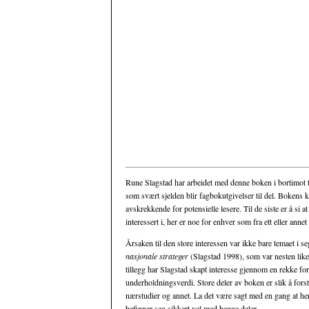
Rune Slagstad har arbeidet med denne boken i bortimot ti
som svært sjelden blir fagbokutgivelser til del. Bokens 
avskrekkende for potensielle lesere. Til de siste er å si a
interessert i, her er noe for enhver som fra ett eller annet p
Årsaken til den store interessen var ikke bare temaet i s
nasjonale strateger
(Slagstad 1998), som var nesten like
tillegg har Slagstad skapt interesse gjennom en rekke fo
underholdningsverdi. Store deler av boken er slik å fors
nærstudier og annet. La det være sagt med en gang at her
befinner seg sikkert vel med begge deler.