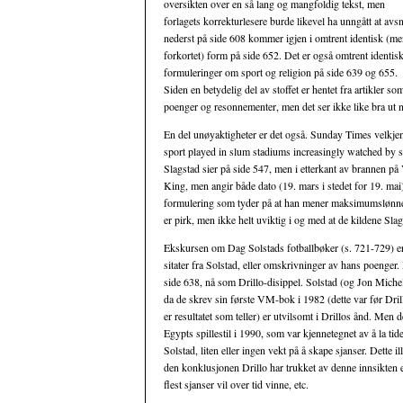
oversikten over en så lang og mangfoldig tekst, men
forlagets korrekturlesere burde likevel ha unngått at avsni
nederst på side 608 kommer igjen i omtrent identisk (men
forkortet) form på side 652. Det er også omtrent identis
formuleringer om sport og religion på side 639 og 655.
Siden en betydelig del av stoffet er hentet fra artikler som
poenger og resonnementer, men det ser ikke like bra ut n
En del unøyaktigheter er det også. Sunday Times velkjente
sport played in slum stadiums increasingly watched by sl
Slagstad sier på side 547, men i etterkant av brannen på V
King, men angir både dato (19. mars i stedet for 19. mai)
formulering som tyder på at han mener maksimumslønnen i
er pirk, men ikke helt uviktig i og med at de kildene Sla
Ekskursen om Dag Solstads fotballbøker (s. 721-729) er v
sitater fra Solstad, eller omskrivninger av hans poenger
side 638, nå som Drillo-disippel. Solstad (og Jon Michel
da de skrev sin første VM-bok i 1982 (dette var før Drillo
er resultatet som teller) er utvilsomt i Drillos ånd. Men 
Egypts spillestil i 1990, som var kjennetegnet av å la tid
Solstad, liten eller ingen vekt på å skape sjanser. Dette 
den konklusjonen Drillo har trukket av denne innsikten 
flest sjanser vil over tid vinne, etc.