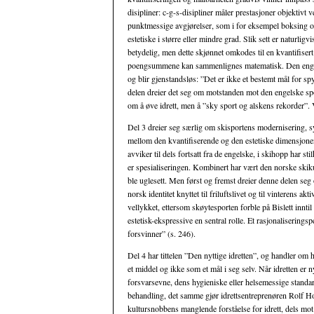
disipliner: c-g-s-disipliner måler prestasjoner objektivt
punktmessige avgjørelser, som i for eksempel boksing og 
estetiske i større eller mindre grad. Slik sett er naturli
betydelig, men dette skjønnet omkodes til en kvantifisert
poengsummene kan sammenlignes matematisk. Den engelsk
og blir gjenstandsløs: ”Det er ikke et bestemt mål for sp
delen dreier det seg om motstanden mot den engelske spor
om å øve idrett, men å ”sky sport og alskens rekorder”. V
Del 3 dreier seg særlig om skisportens modernisering, 
mellom den kvantifiserende og den estetiske dimensjonen 
avviker til dels fortsatt fra de engelske, i skihopp har sti
er spesialiseringen. Kombinert har vært den norske skiku
ble uglesett. Men først og fremst dreier denne delen se
norsk identitet knyttet til friluftslivet og til vinterens 
vellykket, ettersom skøytesporten forble på Bislett inntil
estetisk-ekspressive en sentral rolle. Et rasjonalisering
forsvinner” (s. 246).
Del 4 har tittelen ”Den nyttige idretten”, og handler om h
et middel og ikke som et mål i seg selv. Når idretten er 
forsvarsevne, dens hygieniske eller helsemessige standar
behandling, det samme gjør idrettsentreprenøren Rolf H
kultursnobbens manglende forståelse for idrett, dels mot 