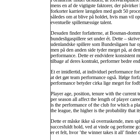
mens en af de vigtigste faktorer, der påvirker
forkorter karriere længden med godt 50 procen
således om at blive på holdet, hvis man vil opt
eventuelle spillemæssige talent.
Desuden finder forfatterne, at Bosman-dommen 
bundesligaspillere set under ét. Dette – skriv
udenlandske spillere som Bundesligaen har opl
men på den anden side tyder meget på, at den 
performance. Dette er endvidere konsistent med
tilbage af deres kontrakt, performer bedre end 
Et er imidlertid, at individuel performance for
at det gør team performance også. Ifølge forf
performance betyder cirka lige meget for fodb
Player age, position, tenure with the curren
per season all affect the length of player car
is the performance of the club for which a pla
the league, the higher is the probability that 
Dette er måske ikke så overraskende, men spill
succesfuldt hold, ved at vinde og performe go
er et felt, hvor ’the winner takes it all’ find