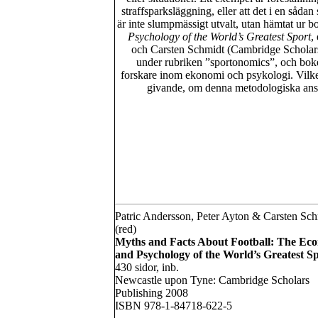
straffsparksläggning, eller att det i en sådan
är inte slumpmässigt utvalt, utan hämtat ur 
Psychology of the World’s Greatest Sport
,
och Carsten Schmidt (Cambridge Scholars
under rubriken ”sportonomics”, och boken
forskare inom ekonomi och psykologi. Vilke
givande, om denna metodologiska ansat
Patric Andersson, Peter Ayton & Carsten Sc
(red)
Myths and Facts About Football: The Ec
and Psychology of the World’s Greatest S
430 sidor, inb.
Newcastle upon Tyne: Cambridge Scholars
Publishing 2008
ISBN 978-1-84718-622-5