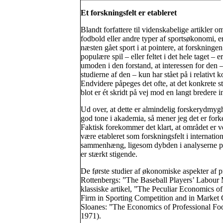
Et forskningsfelt er etableret
Blandt forfattere til videnskabelige artikler o
fodbold eller andre typer af sportsøkonomi, e
næsten gået sport i at pointere, at forskningen
populære spil – eller feltet i det hele taget – er
umoden i den forstand, at interessen for den 
studierne af den – kun har stået på i relativt ko
Endvidere påpeges det ofte, at det konkrete s
blot er ét skridt på vej mod en langt bredere i
Ud over, at dette er almindelig forskerydmyg
god tone i akademia, så mener jeg det er forke
Faktisk forekommer det klart, at området er v
være etableret som forskningsfelt i internation
sammenhæng, ligesom dybden i analyserne på
er stærkt stigende.
De første studier af økonomiske aspekter af p
Rottenbergs: ”The Baseball Players’ Labour
klassiske artikel, ”The Peculiar Economics of
Firm in Sporting Competition and in Market 
Sloanes: ”The Economics of Professional Foot
1971).