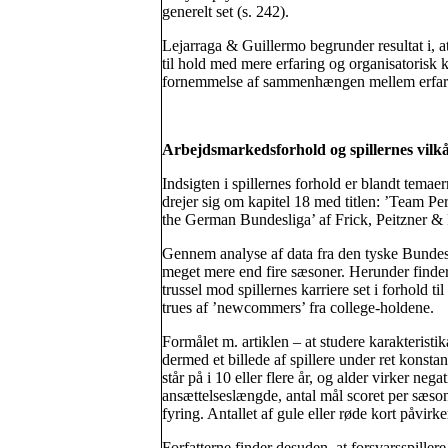
generelt set (s. 242).
Lejarraga & Guillermo begrunder resultat i, a
til hold med mere erfaring og organisatorisk kr
fornemmelse af sammenhængen mellem erfaring
Arbejdsmarkedsforhold og spillernes vilk
Indsigten i spillernes forhold er blandt temaer
drejer sig om kapitel 18 med titlen: ’Team P
the German Bundesliga’ af Frick, Peitzner & 
Gennem analyse af data fra den tyske Bundesliga
meget mere end fire sæsoner. Herunder finder 
trussel mod spillernes karriere set i forhold t
trues af ’newcommers’ fra college-holdene.
Formålet m. artiklen – at studere karakteristik
dermed et billede af spillere under ret konsta
står på i 10 eller flere år, og alder virker nega
ansættelseslængde, antal mål scoret per sæson
fyring. Antallet af gule eller røde kort påvir
Forfatterne finder desuden, at forsvarsspille