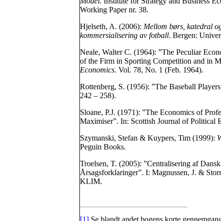
Model.
Institute for Strategy and Business E
Working Paper nr. 38.
Hjelseth, A. (2006):
Mellom børs, katedral o
kommersialisering av fotball
. Bergen: Univers
Neale, Walter C. (1964): ”The Peculiar Econo
of the Firm in Sporting Competition and in M
Economics
. Vol. 78, No. 1 (Feb. 1964).
Rottenberg, S. (1956): ”The Baseball Player
242 – 258).
Sloane, P.J. (1971): ”The Economics of Profes
Maximiser”. In: Scottish Journal of Political
Szymanski, Stefan & Kuypers, Tim (1999):
W
Peguin Books.
Troelsen, T. (2005): ”Centralisering af Dans
Årsagsforklaringer”. I: Magnussen, J. & Stor
KLIM.
[1]
Se blandt andet bogens korte gennemgang 