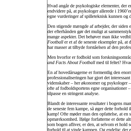
Hvad angår de psykologiske elementer, der e
endvidere på, at psykologer allerede i 1960’e
egne vurderinger af spilleteknisk kunnen og d
Den stigende mængde af arbejder, der siden er 
der efterhånden gør det muligt at sammenstykk
mange aspekter. Det behøver man ikke vedbl
Football
er et af de seneste eksempler på, at
har masser at tilbyde forståelsen af den prof
Men hvorfor er fodbold som forskningsområde
and Facts About Football
med til feltet? Hva
En af hovedårsagerne er formentlig den enorm
professionaliseringen har gjort det interess
videnskaber – her økonomer og psykologer – at
ofte af fodboldsportens egne organisationer – e
tilpasse en stringent analyse.
Blandt de interessante resultater i bogens mang
de seneste fem kampe, så øger dette forhold 
kamp! Ofte møder man den opfattelse, at en s
opmærksomhed. Ifølge forfatterne er dette al
som bogen afliver, er den, at selvom et hold sc
forhold til at vinde kampen. Og endelig: der er