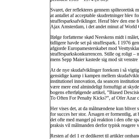
Svaret, der reflekteres gennem spilteoretisk 
at antallet af acceptable skudretninger blev 
straffesparksafviklinger. Heraf blev den ene 
Ajax Amsterdam, i det andet minut af World
Ifølge forfatterne skød Neeskens midt i målet
tidligere havde set på straffespark. I 1976 
afgjorde Europamesterskabet mod Vesttysklan
straffesparkskonkurrencen. Stille og roligt –
mens Sepp Maier kastede sig mod sit venstre 
At de nye skudafviklinger forekom i så vigt
gensidige kamp i kampen mellem skudafvikler
institutionel innovation, da seancen instituti
være mere end almindeligt fornuftigt at skyde
bogens efterfølgende artikel, ”Biased Descis
To Often For Penalty Kicks?”, af Ofer Azar 
Her vises det, at da målmændene kun bliver st
for succes her stor. Årsagen er formentlig, a
det ofte med mangel på reaktion i den ofte sp
praksis vil målmanden derfor typisk reagere ve
Resten af del 1 er dedikeret til artikler om