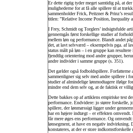
Er dette rigtig tyder meget samtidig på, at de
mulighederne for at få alle spillere til at tr
sammenholder Frick, Peitzner & Prinz’s result
titlen: ”Relative Income Position, Inequalit
I Frey, Schmidt og Torglers’ indsigtsfulde arti
gennemgås først forskellige studier af forhold
mellem løn og performance. Blandt andet på
det, at lavt selvværd – eksempelvis pga. af la
status målt på løn – i en gruppe kan resultere 
fjendtlig orientering mod andre grupper, heru
andre individer i samme gruppe (s. 351).
Det gælder også fodboldspillere. Forfatterne a
sammenligner sig selv med andre spillere i for
studier af almindelige lønmodtagere ifølge forf
mindre end dem selv og, at de faktisk er villig
Dette bakkes op af artiklens empiriske test de
performance. Endvidere: jo større forskelle, j
spillere, der lønmæssigt ligger under gennemsn
har en højere indtægt – er effekten omvendt.
får mere øges ens performance. Og omvendt: e
lønsegment, at have en negativ indvirkning. De
konstateres, at der er store indkomstforskelle