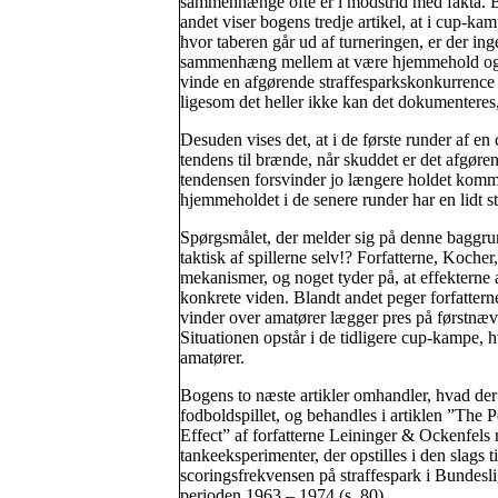
sammenhænge ofte er i modstrid med fakta. 
andet viser bogens tredje artikel, at i cup-kam
hvor taberen går ud af turneringen, er der ing
sammenhæng mellem at være hjemmehold o
vinde en afgørende straffesparkskonkurrence
ligesom det heller ikke kan det dokumenteres, a
Desuden vises det, at i de første runder af en 
tendens til brænde, når skuddet er det afgøre
tendensen forsvinder jo længere holdet kommer
hjemmeholdet i de senere runder har en lidt stø
Spørgsmålet, der melder sig på denne baggru
taktisk af spillerne selv!? Forfatterne, Koche
mekanismer, og noget tyder på, at effekterne 
konkrete viden. Blandt andet peger forfatterne
vinder over amatører lægger pres på førstnævnt
Situationen opstår i de tidligere cup-kampe,
amatører.
Bogens to næste artikler omhandler, hvad der 
fodboldspillet, og behandles i artiklen ”The 
Effect” af forfatterne Leininger & Ockenfels m
tankeeksperimenter, der opstilles i den slags
scoringsfrekvensen på straffespark i Bundesli
perioden 1963 – 1974 (s. 80).