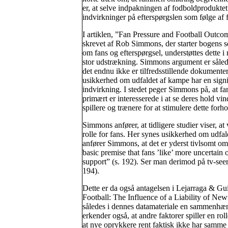
er, at selve indpakningen af fodboldprodukte
indvirkninger på efterspørgslen som følge af 
I artiklen, ”Fan Pressure and Football Outco
skrevet af Rob Simmons, der starter bogens s
om fans og efterspørgsel, understøttes dette i
stor udstrækning. Simmons argument er såled
det endnu ikke er tilfredsstillende dokumenter
usikkerhed om udfaldet af kampe har en signi
indvirkning. I stedet peger Simmons på, at fa
primært er interesserede i at se deres hold vin
spillere og trænere for at stimulere dette forho
Simmons anfører, at tidligere studier viser, at 
rolle for fans. Her synes usikkerhed om udfa
anfører Simmons, at det er yderst tivlsomt o
basic premise that fans ’like’ more uncertain 
support” (s. 192). Ser man derimod på tv-seere
194).
Dette er da også antagelsen i Lejarraga & Gu
Football: The Influence of a Liability of New
således i dennes datamateriale en sammenhæn
erkender også, at andre faktorer spiller en roll
at nye oprykkere rent faktisk ikke har samme 