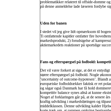
problematikker relateret til offside-domme og 
på denne anmeldelse lade læseren fordybe sig 
Uden for banen
I stedet vil jeg give lidt opmærksom til bogen
Ti omfattende kapitler omfatter fire hovedte
markedsprodukt, 2) forudsigelse af kampresult
aktiemarkedets reaktioner på sportslige succe
Fans og efterspørgsel på fodbold: kompeti
Det vil være forkert at sige, at det er entydigt
større efterspørgsel på fodbold. Nogle økono
’uncertainty of outcome-hypotesen’. Blandt an
europæiske fodboldrækker faktisk er ret pola
og sågar også Danmark har få hold domineret
kompetitiv balance synes altså at kunne eksist
Noget af forklaringen går på, at de senere å
kraftig udvikling i markedsføringen og tilpasn
middelklassen. Denne udvikling kalder Hjelset
korte træk om, at rammen omkring begivenhed