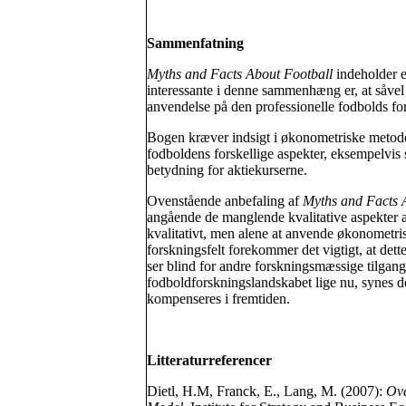
Sammenfatning
Myths and Facts About Football
indeholder et
interessante i denne sammenhæng er, at såve
anvendelse på den professionelle fodbolds for
Bogen kræver indsigt i økonometriske metoder,
fodboldens forskellige aspekter, eksempelvis sp
betydning for aktiekurserne.
Ovenstående anbefaling af
Myths and Facts 
angående de manglende kvalitative aspekter 
kvalitativt, men alene at anvende økonometris
forskningsfelt forekommer det vigtigt, at det
ser blind for andre forskningsmæssige tilgange
fodboldforskningslandskabet lige nu, synes de
kompenseres i fremtiden.
Litteraturreferencer
Dietl, H.M, Franck, E., Lang, M. (2007):
Ove