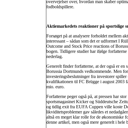
overvejelser over, hvordan man skaber optimal
fodboldspillere.
Aktiemarkedets reaktioner på sportslige s
Forsøget på at analysere forholdet mellem akt
interessant – sådan som det er udformet I R
Outcome and Stock Price reactions of Boru
bogen. Tidligere studier har ifølge forfattern
nederlag.
Generelt finder forfatterne, at der også er e
Borussia Dortmunds vedkommende. Men forfat
investeringsbeslutninger fra investorer spille
kvalifikationen til FC Brügge i august 2003 f
mio. euro.
Forfatterne peger også på, at pressen har stor 
sportsmagasinet Kicker og Süddeutsche Zeitun
og tidlig exit fra EUFA Cuppen ville koste D
likviditetsproblemer gav således et nedadgåen
altså en meget klar rolle for de økonomiske f
denne artikel, men også mere generelt i hele 