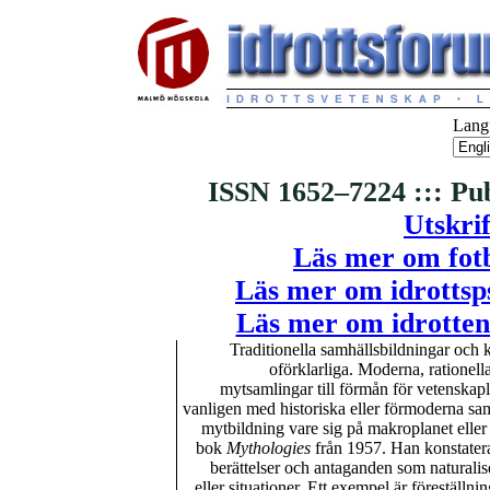
Langu
ISSN 1652–7224 ::: Pu
Utskrif
Läs mer om fotb
Läs mer om idrottsp
Läs mer om idrotten
Traditionella samhällsbildningar och ku
oförklarliga. Moderna, rationel
mytsamlingar till förmån för vetenskap
vanligen med historiska eller förmoderna sam
mytbildning vare sig på makroplanet eller 
bok
Mythologies
från 1957. Han konstaterar
berättelser och antaganden som naturaliser
eller situationer. Ett exempel är föreställ