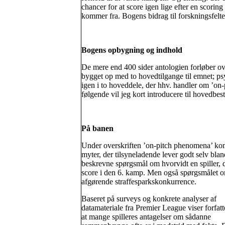
chancer for at score igen lige efter en scoring
kommer fra. Bogens bidrag til forskningsfeltet
Bogens opbygning og indhold
De mere end 400 sider antologien forløber ov
bygget op med to hovedtilgange til emnet; p
igen i to hoveddele, der hhv. handler om ’on
følgende vil jeg kort introducere til hovedbe
På banen
Under overskriften ’on-pitch phenomena’ komm
myter, der tilsyneladende lever godt selv bla
beskrevne spørgsmål om hvorvidt en spiller, d
score i den 6. kamp. Men også spørgsmålet o
afgørende straffesparkskonkurrence.
Baseret på surveys og konkrete analyser af
datamateriale fra Premier League viser forfatt
at mange spilleres antagelser om sådanne