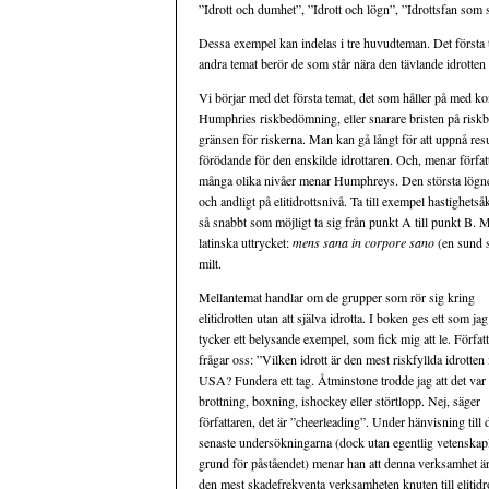
”Idrott och dumhet”, ”Idrott och lögn”, ”Idrottsfan som st
Dessa exempel kan indelas i tre huvudteman. Det första t
andra temat berör de som står nära den tävlande idrotten oc
Vi börjar med det första temat, det som håller på med k
Humphries riskbedömning, eller snarare bristen på riskb
gränsen för riskerna. Man kan gå långt för att uppnå resu
förödande för den enskilde idrottaren. Och, menar förfat
många olika nivåer menar Humphreys. Den största lögnen r
och andligt på elitidrottsnivå. Ta till exempel hastighets
så snabbt som möjligt ta sig från punkt A till punkt B. 
latinska uttrycket:
mens sana in corpore sano
(en sund s
milt.
Mellantemat handlar om de grupper som rör sig kring
elitidrotten utan att själva idrotta. I boken ges ett som jag
tycker ett belysande exempel, som fick mig att le. Förfat
frågar oss: ”Vilken idrott är den mest riskfyllda idrotten 
USA? Fundera ett tag. Åtminstone trodde jag att det var 
brottning, boxning, ishockey eller störtlopp. Nej, säger
författaren, det är ”cheerleading”. Under hänvisning till 
senaste undersökningarna (dock utan egentlig vetenskap
grund för påståendet) menar han att denna verksamhet ä
den mest skadefrekventa verksamheten knuten till elitidro