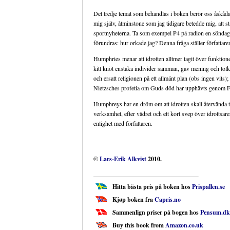
Det tredje temat som behandlas i boken berör oss åskåda
mig själv, åtminstone som jag tidigare betedde mig, att 
sportnyheterna. Ta som exempel P4 på radion en söndags
förundras: hur orkade jag? Denna fråga ställer författaren
Humphries menar att idrotten alltmer tagit över funktio
kitt knöt enstaka individer samman, gav mening och tolkni
och ersatt religionen på ett allmänt plan (obs ingen vits)
Nietzsches profetia om Guds död har upphävts genom 
Humphreys har en dröm om att idrotten skall återvända till
verksamhet, efter vädret och ett kort svep över idrottsar
enlighet med författaren.
©
Lars-Erik Alkvist
2010.
Hitta bästa pris på boken hos
Prispallen.se
Kjøp boken fra
Capris.no
Sammenlign priser på bogen hos
Pensum.dk
Buy this book from
Amazon.co.uk