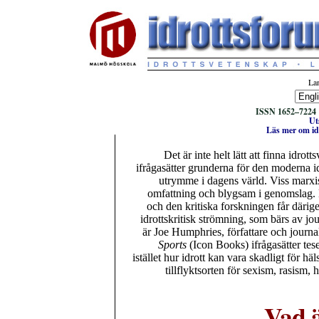
Lan
ISSN 1652–7224 :
Ut
Läs mer om idr
Det är inte helt lätt att finna idrot
ifrågasätter grunderna för den moderna i
utrymme i dagens värld. Viss marxisti
omfattning och blygsam i genomslag. D
och den kritiska forskningen får därig
idrottskritisk strömning, som bärs av jou
är Joe Humphries, författare och journa
Sports
(Icon Books) ifrågasätter tes
istället hur idrott kan vara skadligt för hä
tillflyktsorten för sexism, rasism,
Vad ä