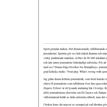
Sport grumlar tanken. Det distanserande, reflekterande och
prestationer. Sporten gör oss helt enkelt dumma och mins
volley punkterade matchen, så blev de 90 000 åskådare 
och inte minst journalister fullständigt euforiska. För a
med oss? Denna fråga försöker Joe Humphreys, journalis
grad kritiska studie: ”Foul play. What’s wrong with spor
Jag gillar denna kritiska journalistik, som dock kanske m
ytterst få journalister som reflekterar över den egna r
Dagens Nyheter
är ett lysande undantag här i Sverige. 
inför journalisterna skriverier om El Clasico och Zlatans 
välformulerad kritik av detta euforiska utbrott, men det s
I boken finns det massor av exempel på vad idrotten gör