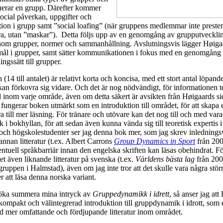
uerar en grupp. Därefter kommer
ocial påverkan, uppgifter och
station i grupp samt ”social loafing” (när gruppens medlemmar inte preste
ra, utan ”maskar”). Detta följs upp av en genomgång av grupputvecklin
inom grupper, normer och sammanhållning. Avslutningsvis lägger Høiga
mål i grupper, samt sätter kommunikationen i fokus med en genomgång 
ingssätt till grupper.
 (14 till antalet) är relativt korta och koncisa, med ett stort antal löpande
 kan förkovra sig vidare. Och det är nog nödvändigt, för informationen te
tad inom varje område, även om detta säkert är avsikten från Høigaards 
n fungerar boken utmärkt som en introduktion till området, för att skapa
a till mer läsning. För tränare och utövare kan det nog till och med vara t
k i bokhyllan, för att sedan även kunna vända sig till teoretisk expertis
- och högskolestudenter ser jag denna bok mer, som jag skrev inledningsv
annan litteratur (t.ex. Albert Carrons
Group Dynamics in Sport
från 2004
entuell språkbarriär innan den engelska skriften kan läsas obehindrat. F
et även liknande litteratur på svenska (t.ex.
Världens bästa lag
från 200
gruppen i Halmstad), även om jag inte tror att det skulle vara några stör
r att läsa denna norska variant.
öka summera mina intryck av
Gruppedynamikk i idrett
, så anser jag at
 kompakt och välintegrerad introduktion till gruppdynamik i idrott, som 
d mer omfattande och fördjupande litteratur inom området.