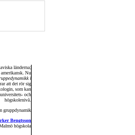
aviska länderna;
st amerikansk. Nu
uppedynamikk i
r att det rör sig
kologin, som kan
universitets- och
högskolenivå.
om gruppdynamik
rker Bengtsson
p, Malmö högskola