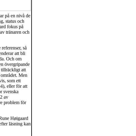
rar på en nivå de
g, status och
ard fokus på
av tränaren och
 referenser, så
nderar att bli
sida. Och om
 en övergripande
illräckligt att
 i området. Men
is, som ett
), eller för att
ör svenska
2 av
re problem för
t Rune Høigaard
efter läsning kan