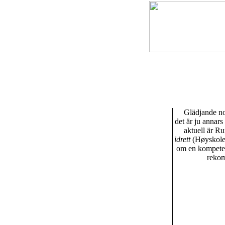
Glädjande no
det är ju annar
aktuell är R
idrett
(Høyskolef
om en kompeten
rekom