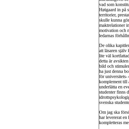
vad som konstit
Høigaard in på s
territorier, pre
skulle kunna gö
maktrelationer 
motivation och 
ledarnas förhålln
De olika kapitlen
att läsaren själv
lite väl kortfat
detta är avsikte
bild och stimuler
ha just denna bo
för universitets
komplement till 
underlätta en ev
studenter finns d
idrottspsykologi
svenska studente
Om jag ska förs
har levererat en
kompletteras me