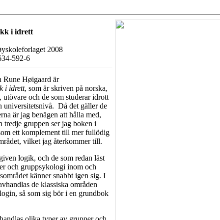
k i idrett
øyskoleforlaget 2008
634-592-6
en Rune Høigaard är
i idrett
, som är skriven på norska,
re, utövare och de som studerar idrott
 universitetsnivå. Då det gäller de
erna är jag benägen att hålla med,
en tredje gruppen ser jag boken i
som ett komplement till mer fullödig
mrådet, vilket jag återkommer till.
given logik, och de som redan läst
er och gruppsykologi inom och
ttsområdet känner snabbt igen sig. I
 avhandlas de klassiska områden
ogin, så som sig bör i en grundbok
handlas olika typer av grupper och