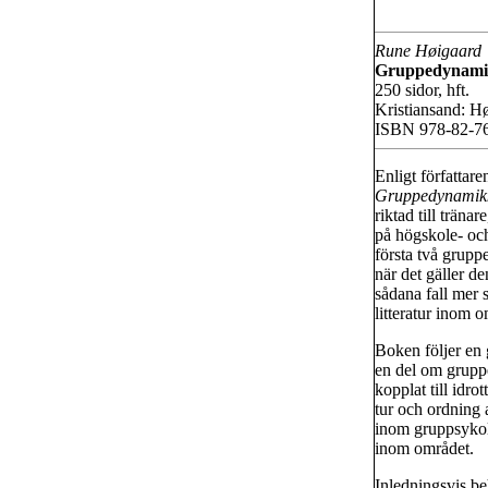
Rune Høigaard
Gruppedynamik
250 sidor, hft.
Kristiansand: H
ISBN 978-82-7
Enligt författar
Gruppedynamikk 
riktad till träna
på högskole- och
första två grupp
när det gäller d
sådana fall mer 
litteratur inom o
Boken följer en 
en del om grupp
kopplat till idro
tur och ordning
inom gruppsykol
inom området.
Inledningsvis be