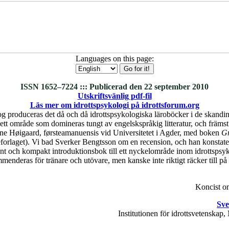
Languages on this page:
ISSN 1652–7224 ::: Publicerad den 22 september 2010
Utskriftsvänlig pdf-fil
Läs mer om idrottspsykologi på idrottsforum.org
g produceras det då och då idrottspsykologiska läroböcker i de skandin
s ett område som domineras tungt av engelskspråkig litteratur, och främ
une Høigaard, førsteamanuensis vid Universitetet i Agder, med boken
Gr
orlaget). Vi bad Sverker Bengtsson om en recension, och han konstatera
t och kompakt introduktionsbok till ett nyckelområde inom idrottspsy
menderas för tränare och utövare, men kanske inte riktigt räcker till på 
Koncist 
Sve
Institutionen för idrottsvetenska