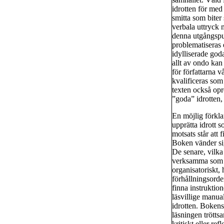
idrotten för med
smitta som biter
verbala uttryck 
denna utgångspu
problematiseras 
idylliserade god
allt av ondo kan
för författarna 
kvalificeras som
texten också opre
”goda” idrotten,
En möjlig förklar
upprätta idrott
motsats står att 
Boken vänder sig
De senare, vilka 
verksamma som t
organisatoriskt
förhållningsorder
finna instruktion
läsvillige manua
idrotten. Bokens
läsningen trötts
kritiskt eller re