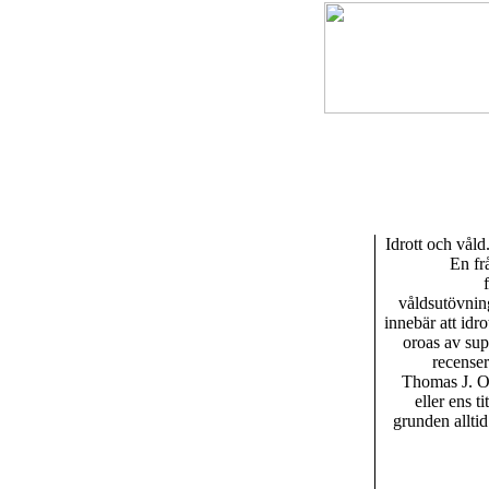
Idrott och vål
En fr
våldsutövning
innebär att idr
oroas av sup
recense
Thomas J. Or
eller ens t
grunden allti