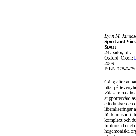
Lynn M. Jamies
Sport and Viole
Sport
237 sidor, hft.
Oxford, Oxon:
2009
ISBN 978-0-75
Gång efter annan
tittar på teveny
våldsamma dimen
supportervåld as
elitklubbar och d
liberaliseringar a
för kampsport. Id
komplext och dub
fördöms då det e
hegemoniska org