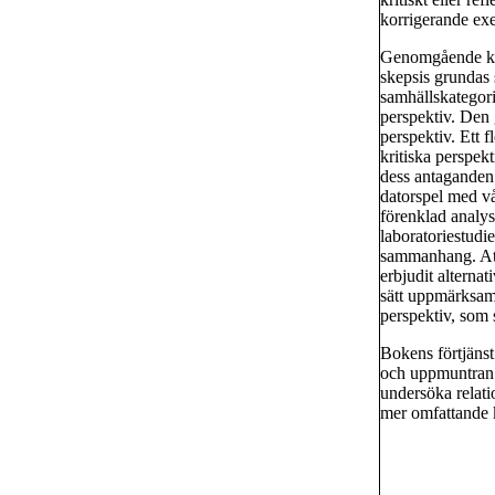
korrigerande ex
Genomgående kom
skepsis grundas 
samhällskategori
perspektiv. Den 
perspektiv. Ett f
kritiska perspek
dess antaganden 
datorspel med vå
förenklad analys
laboratoriestudi
sammanhang. Att 
erbjudit alterna
sätt uppmärksamm
perspektiv, som 
Bokens förtjänst
och uppmuntran t
undersöka relatio
mer omfattande k