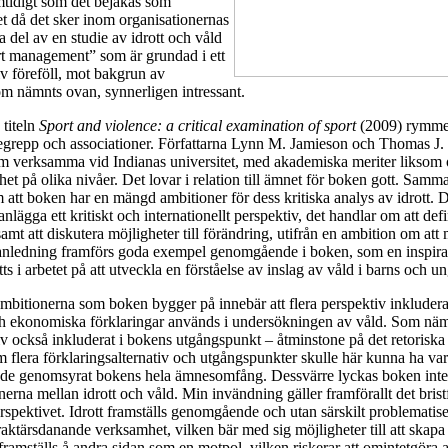
mtidigt som det bejakas som
t då det sker inom organisationernas
a del av en studie av idrott och våld
rt management” som är grundad i ett
iv föreföll, mot bakgrun av
m nämnts ovan, synnerligen intressant.
 titeln
Sport and violence: a critical examination of sport
(2009) rymmer
egrepp och associationer. Författarna Lynn M. Jamieson och Thomas J. 
om verksamma vid Indianas universitet, med akademiska meriter liksom
nhet på olika nivåer. Det lovar i relation till ämnet för boken gott. Samm
am att boken har en mängd ambitioner för dess kritiska analys av idrott. D
nlägga ett kritiskt och internationellt perspektiv, det handlar om att defi
samt att diskutera möjligheter till förändring, utifrån en ambition om att
anledning framförs goda exempel genomgående i boken, som en inspirati
tts i arbetet på att utveckla en förståelse av inslag av våld i barns och u
bitionerna som boken bygger på innebär att flera perspektiv inkludera
h ekonomiska förklaringar används i undersökningen av våld. Som nämn
tiv också inkluderat i bokens utgångspunkt – åtminstone på det retoriska 
flera förklaringsalternativ och utgångspunkter skulle här kunna ha var
m de genomsyrat bokens hela ämnesomfång. Dessvärre lyckas boken inte 
nerna mellan idrott och våld. Min invändning gäller framförallt det brist
perspektivet. Idrott framställs genomgående och utan särskilt problematis
ktärsdanande verksamhet, vilken bär med sig möjligheter till att skapa
framställs å andra sidan som en motpol, vilken riskerar att omintetgöra a