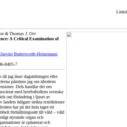
Linkö
on & Thomas J. Orr
nce: A Critical Examination of
Elsevier Butterworth-Heinemann
06-8405-7
 då jag läser dagstidningen eller
heterna påminns jag om idrottens
sioner. Dels handlar det om
socierat med herrfotbollens svenska
els om förändring i ljuset av
v landets tidigare strikta restriktioner
rotten har på det hela taget ett
belt förhållningssätt till våld – våld
nligt styrande organ och
anisationer är oplanerat och