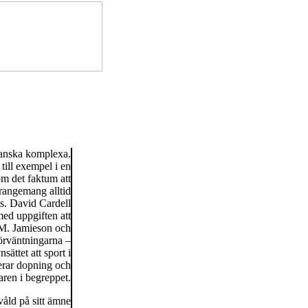
ganska komplexa.
till exempel i en
om det faktum att
arrangemang alltid
ns. David Cardell
med uppgiften att
M. Jamieson och
örväntningarna –
sättet att sport i
derar dopning och
aren i begreppet.
våld på sitt ämne