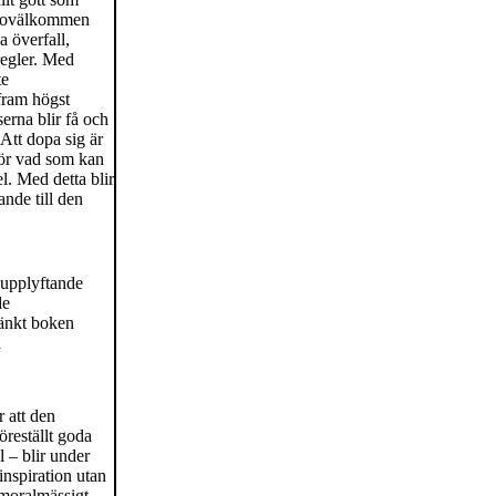
en ovälkommen
a överfall,
regler. Med
te
 fram högst
erna blir få och
Att dopa sig är
för vad som kan
l. Med detta blir
ande till den
 upplyftande
de
känkt boken
h
r att den
öreställt goda
 – blir under
inspiration utan
l moralmässigt