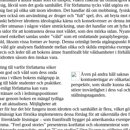
 sig, likväl som det goda samhället. För författarna tycks våld utgöra 
 sig fast på olika sätt inom idrotten. Det handlar då om mobbning, fysisk
men också om användning av droger och ”fult” spel, dvs. att bryta mot 
nkt behöver idrottens ideologiska kärna och konsekvenser av denna in
eller utmanas i någon vidare utsträckning, utan det handlar om att lyfta
a sidor för att kontrastera dessa mot våldet, som den mörka sidan. Nyans
 med enkelhet samlas under ”våld” som ett omfattande paraplybegrepp. 
våld, liksom vissa former av burop. Denna orimligt breda utgångspunkt 
 våld gör analysen fladdrande mellan olika och skilda empiriska exempe
cis och leder till att bokens ämne framförallt blir våldsamheter i förhåll
 idrotten såsom den önskas vara.
ing till varför författarna söker
 som god och våld som dess onda
Även på andra håll saknas
finna i vilken bokens målgrupp är.
kontrasteringar av olikarta
 till både studenter och praktiker.
perspektiv, som skulle kunna s
enligt författarna kan vara
större trovärdighet i dess val oc
ränare och i ledningspositioner
ställningstaganden.
, har genom boken en mängd tydliga
 att aktualisera. Möjligheter att
er för hur det bör fungera inom idrotten och samhället är flera, vilket gö
lmässigt kan försöka implementera dessa förslag för att säkerställa den f
 förenklade lösningar – som framförallt bygger på amerikanska exempel
amma. ”Feel good stories” presenteras kortfattat och okommenterat som 
flekterande perspektiv, medan ”Case studies” låter läsaren ta ställning til