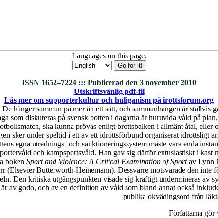
Languages on this page:
ISSN 1652–7224 ::: Publicerad den 3 november 2010
Utskriftsvänlig pdf-fil
Läs mer om supporterkultur och huliganism på irottsforum.org
d. De hänger samman på mer än ett sätt, och sammanhangen är ställvis 
åga som diskuteras på svensk botten i dagarna är huruvida våld på plan, 
fotbollsmatch, ska kunna prövas enligt brottsbalken i allmänt åtal, eller 
en sker under speltid i ett av ett idrottsförbund organiserat idrottsligt 
ottens egna utrednings- och sanktioneringssystem måste vara enda insta
portervåld och kampsportsvåld. Han gav sig därför entusiastiskt i kast 
ra boken
Sport and Violence: A Critical Examination of Sport
av Lynn 
r (Elsevier Butterworth-Heinemann). Dessvärre motsvarade den inte f
iteln. Den kritiska utgångspunkten visade sig kraftigt undermineras av syn
d är av godo, och av en definition av våld som bland annat också inklu
publika okvädingsord från läkt
Författarna gör 