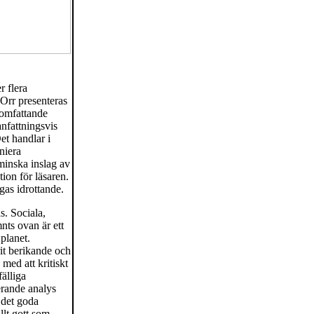
 flera
Orr presenteras
 omfattande
anfattningsvis
et handlar i
niera
 minska inslag av
on för läsaren.
ngas idrottande.
s. Sociala,
ts ovan är ett
planet.
it berikande och
med att kritiskt
fälliga
erande analys
 det goda
llt gott som