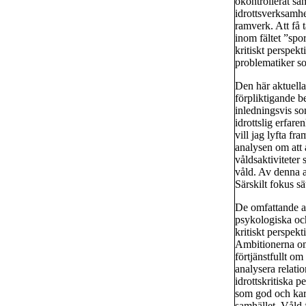
okontrollerat sa
idrottsverksamhe
ramverk. Att få t
inom fältet ”spo
kritiskt perspekt
problematiker so
Den här aktuella
förpliktigande b
inledningsvis s
idrottslig erfare
vill jag lyfta fr
analysen om att a
våldsaktiviteter 
våld. Av denna 
Särskilt fokus sä
De omfattande am
psykologiska oc
kritiskt perspek
Ambitionerna om 
förtjänstfullt o
analysera relatio
idrottskritiska 
som god och kara
samhället. Våld 