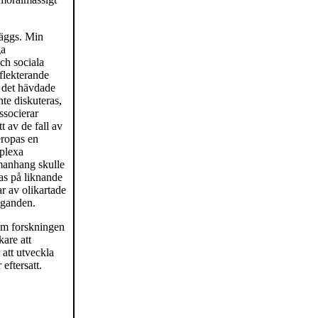
läggs. Min
ga
ch sociala
flekterande
a det hävdade
nte diskuteras,
ssocierar
t av de fall av
eropas en
mplexa
mmanhang skulle
jas på liknande
r av olikartade
aganden.
nom forskningen
kare att
 att utveckla
eftersatt.