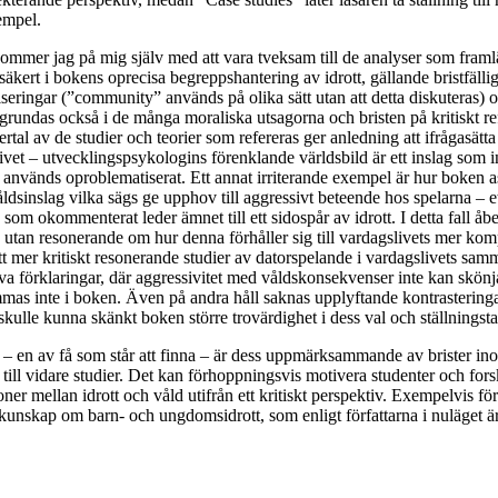
empel.
mer jag på mig själv med att vara tveksam till de analyser som fram
säkert i bokens oprecisa begreppshantering av idrott, gällande bristfälli
seringar (”community” används på olika sätt utan att detta diskuteras) o
grundas också i de många moraliska utsagorna och bristen på kritiskt re
lertal av de studier och teorier som refereras ger anledning att ifrågasätt
tivet – utvecklingspsykologins förenklande världsbild är ett inslag som i
används oproblematiserat. Ett annat irriterande exempel är hur boken a
ldsinslag vilka sägs ge upphov till aggressivt beteende hos spelarna – et
 som okommenterat leder ämnet till ett sidospår av idrott. I detta fall åb
e utan resonerande om hur denna förhåller sig till vardagslivets mer ko
mer kritiskt resonerande studier av datorspelande i vardagslivets sa
tiva förklaringar, där aggressivitet med våldskonsekvenser inte kan skön
as inte i boken. Även på andra håll saknas upplyftande kontrasteringa
skulle kunna skänkt boken större trovärdighet i dess val och ställningst
 – en av få som står att finna – är dess uppmärksammande av brister i
ill vidare studier. Det kan förhoppningsvis motivera studenter och fors
ner mellan idrott och våld utifrån ett kritiskt perspektiv. Exempelvis för
unskap om barn- och ungdomsidrott, som enligt författarna i nuläget är 