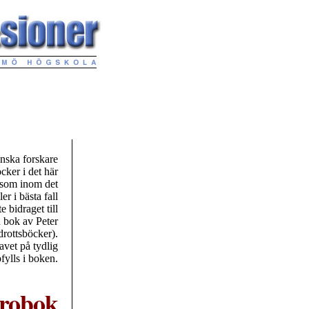
enska forskare
cker i det här
l som inom det
r i bästa fall
 bidraget till
n bok av Peter
rottsböcker).
avet på tydlig
fylls i boken.
ärobok