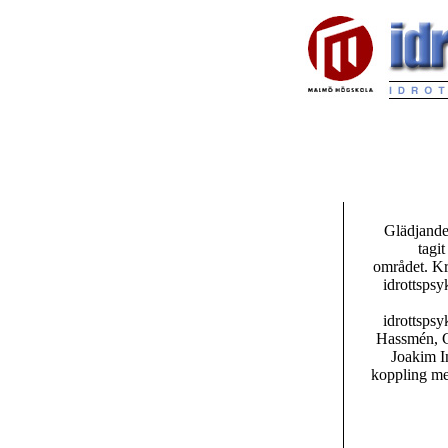
Glädjande 
tagi
området. Kr
idrottspsy
idrottspsy
Hassmén, G
Joakim In
koppling mel