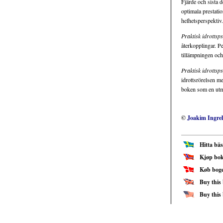
Fjärde och sista 
optimala prestatio
helhetsperspektiv
Praktisk idrottsp
återkopplingar. Pe
tillämpningen och 
Praktisk idrottsp
idrottsrörelsen m
boken som en utmä
©
Joakim Ingrel
Hitta bä
Kjøp bok
Køb bog
Buy this
Buy this