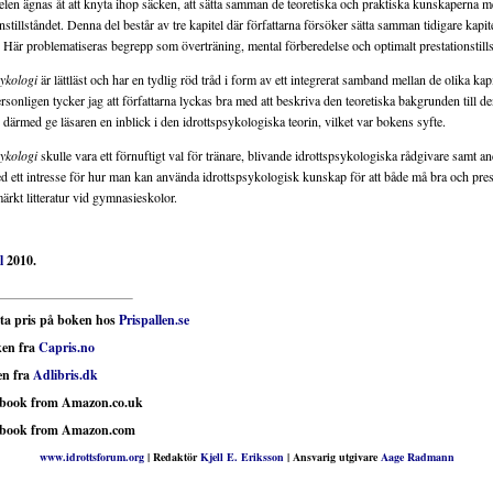
delen ägnas åt att knyta ihop säcken, att sätta samman de teoretiska och praktiska kunskaperna 
nstillståndet. Denna del består av tre kapitel där författarna försöker sätta samman tidigare kapitel 
. Här problematiseras begrepp som överträning, mental förberedelse och optimalt prestationstill
sykologi
är lättläst och har en tydlig röd tråd i form av ett integrerat samband mellan de olika kap
rsonligen tycker jag att författarna lyckas bra med att beskriva den teoretiska bakgrunden till d
därmed ge läsaren en inblick i den idrottspsykologiska teorin, vilket var bokens syfte.
sykologi
skulle vara ett förnuftigt val för tränare, blivande idrottspsykologiska rådgivare samt a
ed ett intresse för hur man kan använda idrottspsykologisk kunskap för att både må bra och pres
rkt litteratur vid gymnasieskolor.
l
2010.
sta pris på boken hos
Prispallen.se
en fra
Capris.no
en fra
Adlibris.dk
 book from Amazon.co.uk
 book from Amazon.com
www.idrottsforum.org
| Redaktör
Kjell E. Eriksson
| Ansvarig utgivare
Aage Radmann