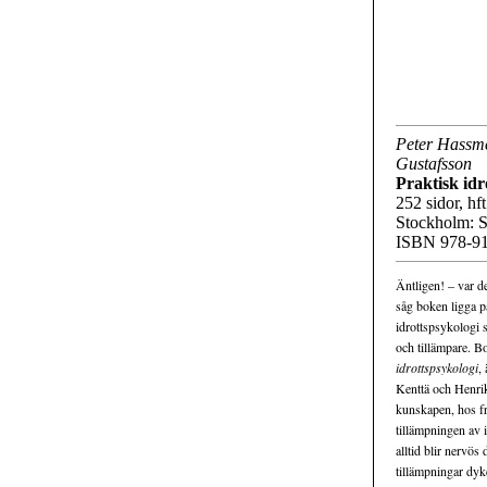
Peter Hassm
Gustafsson
Praktisk idr
252 sidor, hft.
Stockholm: S
ISBN 978-91
Äntligen! – var d
såg boken ligga p
idrottspsykologi 
och tillämpare. B
idrottspsykologi
,
Kenttä och Henrik 
kunskapen, hos fr
tillämpningen av i
alltid blir nervö
tillämpningar dyke