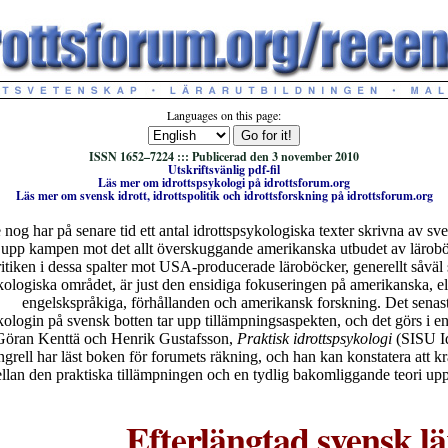
Languages on this page:
ISSN 1652–7224 ::: Publicerad den 3 november 2010
Utskriftsvänlig pdf-fil
Läs mer om idrottspsykologi på idrottsforum.org
Läs mer om svensk idrott, idrottspolitik och idrottsforskning på idrottsforum.org
nog har på senare tid ett antal idrottspsykologiska texter skrivna av sv
t upp kampen mot det allt överskuggande amerikanska utbudet av lärobö
itiken i dessa spalter mot USA-producerade läroböcker, generellt såvä
kologiska området, är just den ensidiga fokuseringen på amerikanska, elle
engelskspråkiga, förhållanden och amerikansk forskning. Det senaste
kologin på svensk botten tar upp tillämpningsaspekten, och det görs i e
öran Kenttä och Henrik Gustafsson,
Praktisk idrottspsykologi
(SISU Id
grell har läst boken för forumets räkning, och han kan konstatera att kr
lan den praktiska tillämpningen och en tydlig bakomliggande teori upp
Efterlängtad svensk l