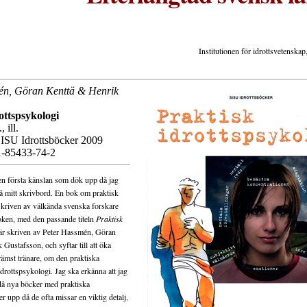
Institutionen för idrottsvetensk
én, Göran Kenttä & Henrik
ottspsykologi
, ill.
ISU Idrottsböcker 2009
-85433-74-2
en första känslan som dök upp då jag
å mitt skrivbord. En bok om praktisk
skriven av välkända svenska forskare
oken, med den passande titeln
Praktisk
 är skriven av Peter Hassmén, Göran
Gustafsson, och syftar till att öka
ämst tränare, om den praktiska
drottspsykologi. Jag ska erkänna att jag
s då nya böcker med praktiska
r upp då de ofta missar en viktig detalj,