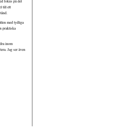
med fokus på det
till ett
stånd.
itlen med tydliga
en praktiska
ndra inom
tera. Jag ser även