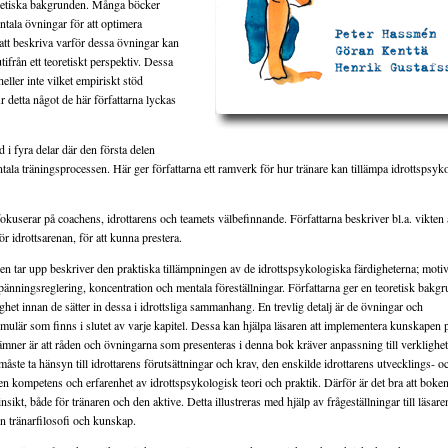
retiska bakgrunden. Många böcker
ntala övningar för att optimera
 att beskriva varför dessa övningar kan
ifrån ett teoretiskt perspektiv. Dessa
eller inte vilket empiriskt stöd
 detta något de här författarna lyckas
 i fyra delar där den första delen
ala träningsprocessen. Här ger författarna ett ramverk för hur tränare kan tillämpa idrottspsyko
okuserar på coachens, idrottarens och teamets välbefinnande. Författarna beskriver bl.a. vikten 
r idrottsarenan, för att kunna prestera.
ken tar upp beskriver den praktiska tillämpningen av de idrottspsykologiska färdigheterna; motiv
pänningsreglering, koncentration och mentala föreställningar. Författarna ger en teoretisk bakgru
het innan de sätter in dessa i idrottsliga sammanhang. En trevlig detalj är de övningar och
mulär som finns i slutet av varje kapitel. Dessa kan hjälpa läsaren att implementera kunskapen p
ämner är att råden och övningarna som presenteras i denna bok kräver anpassning till verklighet
måste ta hänsyn till idrottarens förutsättningar och krav, den enskilde idrottarens utvecklings-
n kompetens och erfarenhet av idrottspsykologisk teori och praktik. Därför är det bra att boken 
insikt, både för tränaren och den aktive. Detta illustreras med hjälp av frågeställningar till läsar
en tränarfilosofi och kunskap.