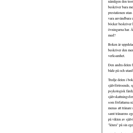
nämligen den teo
beskriver bara me
prestationen utan
vara användbara ut
böcker beskriver h
övningarna har. Är
med?
Boken är uppdelad
beskriver den ment
verksamhet.
Den andra delen f
både på och utanfö
Tredje delen i bo
självförtroende, s
psykologisk färdig
självskattningsfor
som författarna n
menas att tränare 
samt tränarens ege
på vikten av själv
”klura” på sin eg