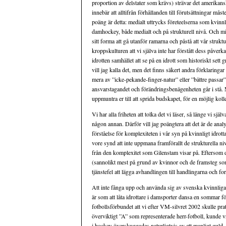
proportion av delstater som krävs) strävar det amerikans
innebär att alltifrån förhållanden till förutsättningar m
poäng är detta: medialt uttrycks företeelserna som kvinn
damhockey, både medialt och på strukturell nivå. Och min
sitt forma att gå utanför ramarna och påstå att vår struk
kroppskulturen att vi själva inte har förstått dess påver
idrotten samhället att se på en idrott som historiskt sett
vill jag kalla det, men det finns säkert andra förklaring
mera av ”icke-pekande-finger-natur” eller ”bättre passa
ansvarstagandet och förändringsbenägenheten går i stå. Mit
uppmuntra er till att sprida budskapet, för en möjlig koll
Vi har alla friheten att tolka det vi läser, så länge vi sj
någon annan. Därför vill jag poängtera att det är de ana
förståelse för komplexiteten i vår syn på kvinnligt idrott
vore synd att inte uppmana framförallt de strukturella n
från den komplexitet som Gilenstam visar på. Eftersom d
(sannolikt mest på grund av kvinnor och de framsteg som
tjänstefel att lägga avhandlingen till handlingarna och fo
Att inte fånga upp och använda sig av svenska kvinnliga i
är som att låta idrottare i damsporter dansa en sommar för 
fotbollsförbundet att vi efter VM-silvret 2002 skulle pra
överviktigt ”A” som representerade herr-fotboll, kunde 
i hockey överskuggades naturligtvis av ett manligt guld