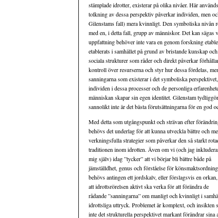
stämplade idrotter, existerar på olika nivåer. Här använd
tolkning av dessa perspektiv påverkar individen, men o
Gilenstams fall) mera kvinnligt. Den symboliska nivån re
med en, i detta fall, grupp av människor. Det kan sägas v
uppfattning behöver inte vara en genom forskning etable
etablerats i samhället på grund av bristande kunskap och 
sociala strukturer som råder och direkt påverkar förhålla
kontroll över resurserna och styr hur dessa fördelas, men
sanningarna som existerar i det symboliska perspektivet, 
individen i dessa processer och de personliga erfarenhe
människan skapar sin egen identitet. Gilenstam tydliggör 
sannolikt inte är det bästa förutsättningarna för en god 
Med detta som utgångspunkt och strävan efter förändrin
behövs det underlag för att kunna utveckla bättre och me
verkningsfulla strategier som påverkar den så starkt rota
traditionen inom idrotten. Även om vi (och jag inkludera
mig själv) idag ”tycker” att vi börjar bli bättre både på
jämställdhet, genus och förståelse för könsmaktsordning
behövs antingen ett jordskalv, eller förslagsvis en orkan,
att idrottsrörelsen aktivt ska verka för att förändra de
rådande ”sanningarna” om manligt och kvinnligt i samhä
idrottsliga uttryck. Problemet är komplext, och insikt
inte det strukturella perspektivet markant förändrar sina