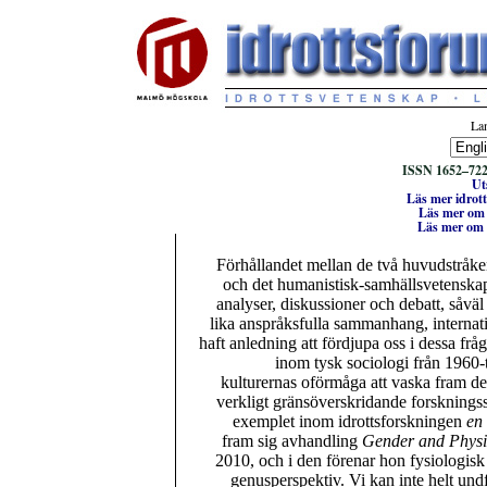
Lan
ISSN 1652–7224
Ut
Läs mer idrott
Läs mer om f
Läs mer om 
Förhållandet mellan de två huvudstråke
och det humanistisk-samhällsvetenskapli
analyser, diskussioner och debatt, såväl
lika anspråksfulla sammanhang, internatione
haft anledning att fördjupa oss i dessa frå
inom tysk sociologi från 1960-
kulturernas oförmåga att vaska fram det
verkligt gränsöverskridande forskningss
exemplet inom idrottsforskningen
en
fram sig avhandling
Gender and Physio
2010, och i den förenar hon fysiologis
genusperspektiv. Vi kan inte helt undf