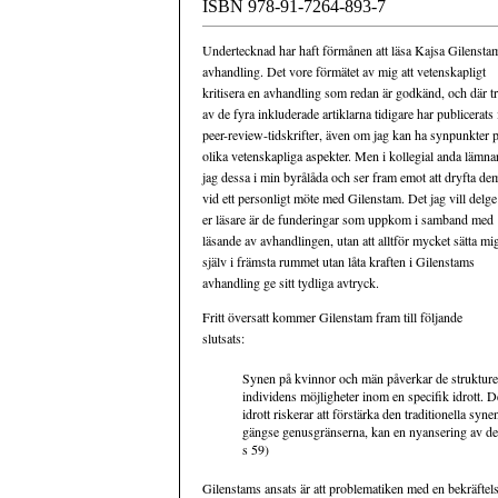
ISBN 978-91-7264-893-7
Undertecknad har haft förmånen att läsa Kajsa Gilensta
avhandling. Det vore förmätet av mig att vetenskapligt
kritisera en avhandling som redan är godkänd, och där t
av de fyra inkluderade artiklarna tidigare har publicerats 
peer-review-tidskrifter, även om jag kan ha synpunkter 
olika vetenskapliga aspekter. Men i kollegial anda lämna
jag dessa i min byrålåda och ser fram emot att dryfta de
vid ett personligt möte med Gilenstam. Det jag vill delge
er läsare är de funderingar som uppkom i samband med
läsande av avhandlingen, utan att alltför mycket sätta mi
själv i främsta rummet utan låta kraften i Gilenstams
avhandling ge sitt tydliga avtryck.
Fritt översatt kommer Gilenstam fram till följande
slutsats:
Synen på kvinnor och män påverkar de strukturell
individens möjligheter inom en specifik idrott. D
idrott riskerar att förstärka den traditionella s
gängse genusgränserna, kan en nyansering av den
s 59)
Gilenstams ansats är att problematiken med en bekräftel