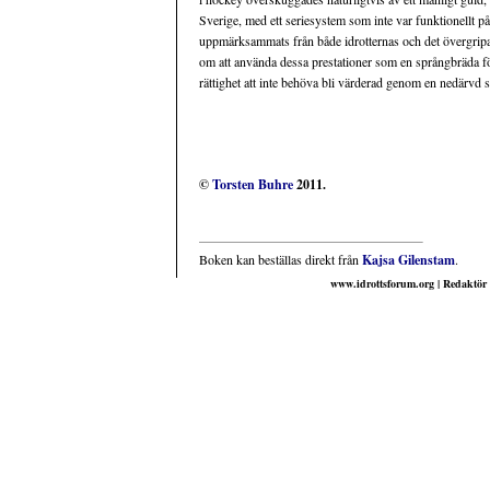
Sverige, med ett seriesystem som inte var funktionellt p
uppmärksammats från både idrotternas och det övergrip
om att använda dessa prestationer som en språngbräda f
rättighet att inte behöva bli värderad genom en nedärvd 
©
Torsten Buhre
2011.
Boken kan beställas direkt från
Kajsa Gilenstam
.
www.idrottsforum.org | Redaktör