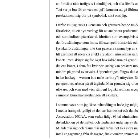
att fortsätta råda troligtvis i oändlighet, och alla försök 
”det var ju bra för att vara en tjej”, kommer att gå förl
prestationen i sig blir på symbolisk nivå omöjlig.
Därför vill jag tacka Gilenstam och gratulera henne till 
förståelse, till ett nytt verktyg för att analysera probl
och som indirekt påverkar de idrottare som exempelvis s
de förutsättningar som finns, till exempel rinkstorlek och
fysiska förutsättningar inte kan generera samma typ av sp
till exempel att utveckla effekt i relation i muskelmassa 
könets, men skiljer sig för ögat hos åskådarna på grund 
det ena könet, i detta fall kvinnor, aldrig kan prestera m
mindre på grund av urvalet. Uppenbarligen fångas de i 
in ice-hockey – women in a male territory”) uttrycker. De
perspektivet arbetar på att åtgärda. Man grundar sig oftas
utövare, och som med viss rätt rent logiskt sett kan accep
sannolikt könsmaktsordningen att existera.
I samma veva som jag läste avhandlingen hade jag möjligh
I media framgick tydligt att det var herrbasket och damb
Association, NCAA, som sedan tidigt 80-tal administrera
distinktionen på det sättet, och media använder sig a
M, tidsmässigt och resursmässigt fanns det lika stora mus
inte i engagemang från deltagare, funktionärer, tränare och