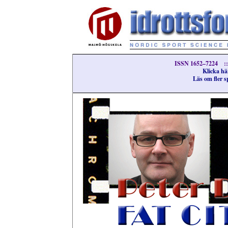
ISSN 1652–7224 ::
Klicka här
Läs om fler s