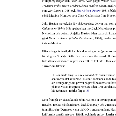
Humphrey Bogart och Peter Lorre. Även pappa Walter Huston 
Treasure of the Sierra Madre
(
Sierra Madres skatt
), med H
som
Key Largo
(1948) och
The African Queen
(1951), båda
såväl Marilyn Monroes som Clark Gables sista film. Husto
John Huston var också själv skådespelare: det var han som
Chinatown
(1974). Här spelade han mot Jack Nicholsons priva
Nicholson och dottern Anjelica Huston i den pastischfärg
gjort
Under vulkanen
(
Under the Volcano
, 1984), med en se
i södra Mexico.
Efter många år i exil, då han bland annat gjorde
Iguanans na
för att göra
Fat City
. Detta blev hans stora återkomst till fi
fick stående ovationer av pressens folk, vilket inte tillhör va
skriver om filmen:
Huston hade fängslats av
Leonard Gardners
roman m
sentimentalitet skildrade Huston i romanens anda två 
sin oroliga ungdom prövat på proffsboxarens villkor
på intet vis att integrera
Fat City
i den. Det var den 
här tecknade i mörka färger.
[3]
Som framgår av citatet kunde John Huston sin boxningsmil
matchen mellan världsmästaren Jack Dempsey och utmanaren f
tungvikstiteln (Dempsey vann på K.O. i andra ronden). Husto
kalifornisk amatörmästare i lättvikt och hade en kort karriär