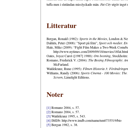
tuffa men i slutändan misslyckade män.
Fat City
utgör inget 
Litteratur
Bergan, Ronald (1982):
Sports in the Movies
, London & Ne
Dahlén, Peter (2008): ”Sport på film”,
Sport och medier. En 
Hale, Mike (2009): “Fight Film Makes a Two-Week Comeb
http://www.nytimes.com/2009/09/18/movies/18fat.htm
Oates, Joyce Carol ([1987] 1988):
Om boxning
, Stockholm:
Romano, Frederick V. (2004):
The Boxing Filmography: Am
McFarland.
Waldekranz, Rune (1995):
Filmen Historia 3: Förändringe
Williams, Randy (2006):
Sports Cinema - 100 Movies: The Be
Screen
, Limelight Editions.
Noter
[1]
Romano 2004, s. 57.
[2]
Romano 2004, s. 57.
[3]
Waldekranz 1995, s. 543.
[4]
IMDb: http://www.imdb.com/name/nm0735519/bio
[5]
Bergan 1982, s. 38.