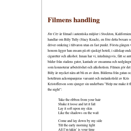
Filmens handling
Fat City
är filmad i autentiska miljöer i Stockton, Kalifornien
handlar om Billy Tully (Stacy Keach), en före detta boxare 
driver omkring i tillvaron utan en fast punkt. Första gången v
honom ligger han ensam på ett sjaskigt hotell, i sällskap end
cigaretter och alkohol. Innan har vi, inledningsvis, fått se au
bilder från stadens gator, kantade av ensamma och nedgång
som konnoterar arbetslöshet och alkoholism. Filmen gör det k
Billy är mycket nära att bli en av dem. Bilderna från gatan oc
hotellrum ackompanjeras varsamt och melankoliskt av Kris
Kristofferson som sjunger sin underbara ”Help me make it 
the night”:
Take the ribbon from your hair
Shake it loose and let it fall
Lay it soft upon my skin
Like the shadows on the wall
Come and lay down by my side
Till the early morning light
All I’m takin’ is your time