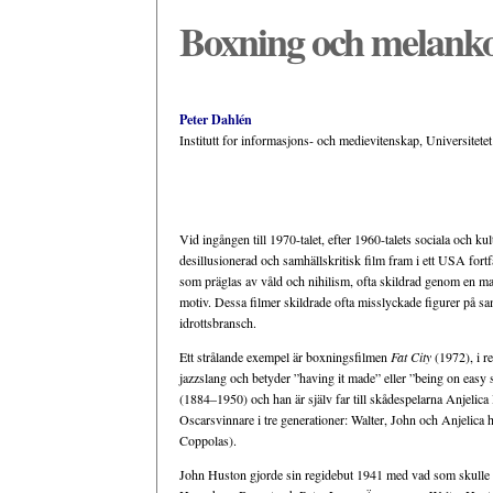
Boxning och melanko
Peter Dahlén
Institutt for informasjons- och medievitenskap, Universitetet
Vid ingången till 1970-talet, efter 1960-talets sociala och k
desillusionerad och samhällskritisk film fram i ett USA fort
som präglas av våld och nihilism, ofta skildrad genom en ma
motiv. Dessa filmer skildrade ofta misslyckade figurer på sa
idrottsbransch.
Ett strålande exempel är boxningsfilmen
Fat City
(1972), i r
jazzslang och betyder ”having it made” eller ”being on easy s
(1884–1950) och han är själv far till skådespelarna Anjeli
Oscarsvinnare i tre generationer: Walter, John och Anjelica h
Coppolas).
John Huston gjorde sin regidebut 1941 med vad som skulle b