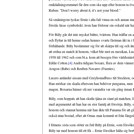
omklädningsrummet får den som ska upp efter honom ta över 
Ruben: ”Don’t worry about it, it’s not your blood.”
Så småningom lyckas Ernie i alla fall vinna en och annan ma
förstås läsas symboliskt: även han förlorar sin oskuld när ha
För Billy går det inte mycket bättre, tvärtom. Han träffar en 
och flyttar in till henne sedan hennes svarte fästman åkt in
förhållande. Billy bestämmer sig för att skärpa till sig och 
att ordna en match åt honom, vilket blir mot en mexikan, Luce
1958 till 1962 och som bl.a. kom att besegra före världsmäst
Eddie Cotton.
[4]
Andra tidigare boxare, flera av dem vänner t
Aragon (Babe) och Reuben Navarro (Fuentes).
Lucero anländer ensam med Greyhoundbuss till Stockton, och
Han mörkar sin skada eftersom han behöver pengarna, men i 
magen. Boxarna hinner slå ner varandra var sin gång innan Bi
Billy, som hoppats att han skulle tjäna en slant på matchen,
med argumentet att han har en stor familj att försörja. Billy
honom och stannat hemma när han åkte till Panama för att gå e
också utan bostad, efter att Omas man kommit ut från fängels
I filmens sista scen stöter en full Billy på Ernie, som förs
Billy tar med honom till ett fik – Ernie försöker hålla sig bor