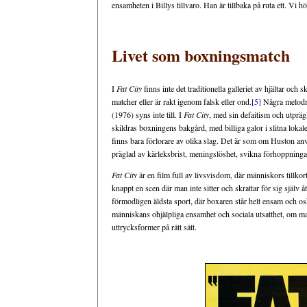
ensamheten i Billys tillvaro. Han är tillbaka på ruta ett. Vi 
Livet som boxningsmatch
I
Fat City
finns inte det traditionella galleriet av hjältar och
matcher eller är rakt igenom falsk eller ond.
[5]
Några melodra
(1976) syns inte till. I
Fat City
, med sin defaitism och utprägl
skildras boxningens bakgård, med billiga galor i slitna lokal
finns bara förlorare av olika slag. Det är som om Huston an
präglad av kärleksbrist, meningslöshet, svikna förhoppninga
Fat City
är en film full av livsvisdom, där människors till
knappt en scen där man inte sitter och skrattar för sig själv 
förmodligen äldsta sport, där boxaren står helt ensam och osk
människans ohjälpliga ensamhet och sociala utsatthet, om m
uttrycksformer på rätt sätt.