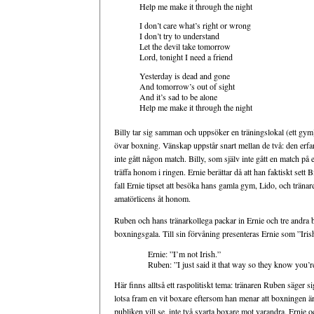
Help me make it through the night
I don’t care what’s right or wrong
I don’t try to understand
Let the devil take tomorrow
Lord, tonight I need a friend
Yesterday is dead and gone
And tomorrow’s out of sight
And it’s sad to be alone
Help me make it through the night
Billy tar sig samman och uppsöker en träningslokal (ett 
övar boxning. Vänskap uppstår snart mellan de två: den erfa
inte gått någon match. Billy, som själv inte gått en match på et
träffa honom i ringen. Ernie berättar då att han faktiskt sett B
fall Ernie tipset att besöka hans gamla gym, Lido, och trän
amatörlicens åt honom.
Ruben och hans tränarkollega packar in Ernie och tre andra bo
boxningsgala. Till sin förvåning presenteras Ernie som ”Iris
Ernie: ”I’m not Irish.”
Ruben: ”I just said it that way so they know you’re
Här finns alltså ett raspolitiskt tema: tränaren Ruben säger s
lotsa fram en vit boxare eftersom han menar att boxningen är 
publiken vill se, inte två svarta boxare mot varandra. Ernie 