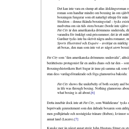
Det kan inte vara en slump att allas älsklingsroma
roman som handlar mindre om boxning än om självbed
boxningen fungerar som ett naturligt utlopp för män he
Stockton – denna ökända boxningsstad – tycks exister
medvetna om sin tids stora boxare (borde inte själve 
Fat City
är den amerikanska drömmens undersida, där m
varandra för ömkligt små prissummor; det är ett mått 
Gardner tycks inte ha skrivit några andra romaner, me
Sports Illustrated
och
Esquire
– avslöjar en märklig 
att boxas, den man som inte vet av något
utom
boxnin
Fat City
som ”den amerikanska drömmens undersida”, alltså. I d
berättelsens protagonist får en andra chans och tar den – som
Boxningshistorikern Bert Sugar är inne på samma sak som Oate
utan dess vardagsförankrade och föga glamourösa baksida:
Fat City
shows the underbelly of both society and bo
in life was through boxing. Nothing glamorous about
what boxing is all about.
[6]
Detta innebär dock inte att
Fat City
, som Waldekranz’ tycks m
beprövade genreelement som den åldrade boxaren som aldrig b
men godhjärtade och nostalgiske tränare (Ruben), kvinnor s
annat land (Lucero).
[7]
Kanske mer än något annat utgör John Hustons filmer en stu