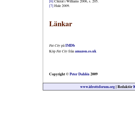
[6]
Citerat i Williams 2006, s. 205.
[7]
Hale 2009.
Länkar
Fat City
på
IMDb
Köp
Fat City
från
amazon.co.uk
Copyright ©
Peter Dahlén
2009
www.idrottsforum.org
| Redaktör
K