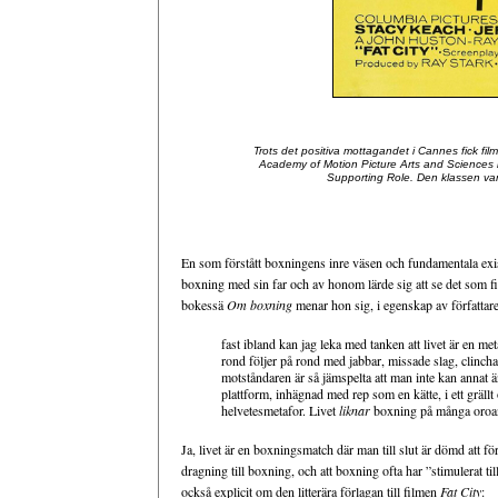
Trots det positiva mottagandet i Cannes fick fil
Academy of Motion Picture Arts and Sciences bl
Supporting Role. Den klassen vann
En som förstått boxningens inre väsen och fundamentala exis
boxning med sin far och av honom lärde sig att se det som fin
bokessä
Om boxning
menar hon sig, i egenskap av författar
fast ibland kan jag leka med tanken att livet är en met
rond följer på rond med jabbar, missade slag, clinch
motståndaren är så jämspelta att man inte kan annat ä
plattform, inhägnad med rep som en kätte, i ett grällt 
helvetesmetafor. Livet
liknar
boxning på många oroan
Ja, livet är en boxningsmatch där man till slut är dömd att fö
dragning till boxning, och att boxning ofta har ”stimulerat til
också explicit om den litterära förlagan till filmen
Fat City
: