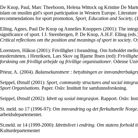
De Knop, Paul, Marc Theeboom, Helena Wittock og Kristine De Martel
islam on muslim girl's sport participation in Western Europe. Literatur
recommendations for sport promotion,
Sport, Education and Society
, (
Elling, Agnes, Paul De Knop og Annelies Knoppers (2001): The integra
significance of sport. I J. Steenbergen, P. De Knop, A.H.F. Elling (eds.
Critical reflections om the position and meanings of sport in society
. O
Lorentzen, Håkon (2001): Frivillighet i forandring. Om forholdet mello
moderniteten, i Henriksen, Lars Skov og Bjarne Ibsen (red):
Frivilligh
forskning om frivilligt arbejde og frivillige organisationer
. Odense Unive
Prieur, A. (2004).
Balansekunstnere : betydningen av innvandrerbakgr
Seippel, Ørnulf (2001):
Sport, community structures and social integr
Sport Organisations.
Paper. Oslo: Institutt for samfunnsforskning.
Seippel, Ørnulf (2002):
Idrett og sosial integrasjon
. Rapport. Oslo: Ins
St. meld. no 17 (1996-97):
Om innvandring og det flerkulturelle Norge
arbeidsdepartementet.
St.meld. nr 14 (1999-2000):
Idrettslivet i endring. Om statens forhold til
Kulturdepartementet