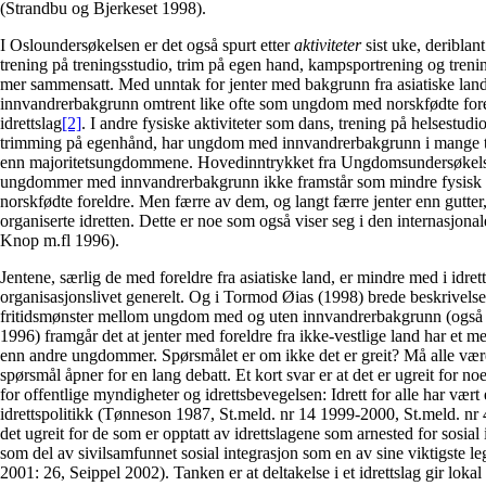
(Strandbu og Bjerkeset 1998).
I Osloundersøkelsen er det også spurt etter
aktiviteter
sist uke, deriblan
trening på treningsstudio, trim på egen hand, kampsportrening og trening
mer sammensatt. Med unntak for jenter med bakgrunn fra asiatiske la
innvandrerbakgrunn omtrent like ofte som ungdom med norskfødte fore
idrettslag
[2]
. I andre fysiske aktiviteter som dans, trening på helsestudi
trimming på egenhånd, har ungdom med innvandrerbakgrunn i mange tilf
enn majoritetsungdommene. Hovedinntrykket fra Ungdoms­undersøkelse
ungdommer med innvandrerbakgrunn ikke framstår som mindre fysis
norskfødte foreldre. Men færre av dem, og langt færre jenter enn gutter, 
organiserte idretten. Dette er noe som også viser seg i den internasjona
Knop m.fl 1996).
Jentene, særlig de med foreldre fra asiatiske land, er mindre med i idret
organisasjonslivet generelt. Og i Tormod Øias (1998) brede beskrivelse a
fritidsmønster mellom ungdom med og uten innvandrerbakgrunn (også 
1996) framgår det at jenter med foreldre fra ikke-vestlige land har et 
enn andre ungdommer. Spørsmålet er om ikke det er greit? Må alle være 
spørsmål åpner for en lang debatt. Et kort svar er at det er ugreit for noe
for offentlige myndigheter og idrettsbevegelsen: Idrett for alle har vær
idrettspolitikk (Tønneson 1987, St.meld. nr 14 1999-2000, St.meld. nr 
det ugreit for de som er opptatt av idrettslagene som arnested for sosial 
som del av sivilsamfunnet sosial integrasjon som en av sine viktigste l
2001: 26, Seippel 2002). Tanken er at deltakelse i et idrettslag gir lokal 