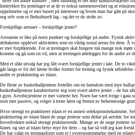
”lærer om andre kulturer”, men samtidig er det ikke kulturforskjeller fr
Inntrykket fra jentelaget er at de er nokså sammensveiset og at relasjone
opprinnelse og er mer basert på interesser og hvem man har gått på s
seg selv som et flerkulturelt lag - og det er de stolte av.
Forskjellige arenaer – forskjellige jenter?
Arenaene er like på noen punkter og forskjellige på andre. Fysisk aktivit
deltakerne opplever aktiviteten som en viktig sosial arena for dem. Å 
er mer forpliktende. For at treningen skal fungere må mange nok møte
komme og gå som en vil, uten at treningen ødelegges for de andre av d
Med et slikt utvalg har jeg fått svært forskjellige jenter i tale. De to vi
går langs er for det første hvilke former for trening og fysisk utfoldelse
andre er praktisering av islam.
De fleste av basketballjentene forteller om en barndom med mye ballspil
basketballjentene karakteriserer seg som svært aktive jenter – de har all
i gym. Aerobicjentene er mer varierte her. Noen har vært ivrige i gata 
som mer passive, og velger å trene først og fremst av helsemessige grun
Hvor strengt en praktiserer islam er en annen seleksjonsmekanisme. Sel
praktisering av islam blant de unge jentene som deltar på aerobic for i
hovedvekten nokså strengt praktiserende. Mange av de unge jentene som
faster, og sier at islam betyr mye for dem – og har så vidt jeg kan for
De har valgt en treningsform som er i overensstemmelse med en relativ