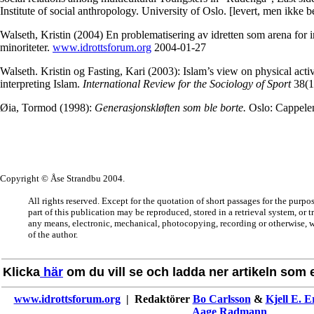
Institute of social anthropology. University of Oslo. [levert, men ikke 
Walseth, Kristin (2004) En problematisering av idretten som arena for i
minoriteter.
www.idrottsforum.org
2004-01-27
Walseth. Kristin og Fasting, Kari (2003): Islam’s view on physical act
interpreting Islam.
International Review for the Sociology of Sport
38(1
Øia, Tormod (1998):
Generasjonskløften som ble borte.
Oslo: Cappele
Copyright © Åse Strandbu 2004.
All rights reserved. Except for the quotation of short passages for the purpo
part of this publication may be reproduced, stored in a retrieval system, or 
any means, electronic, mechanical, photocopying, recording or otherwise, w
of the author.
Klicka
här
om du vill se och ladda ner artikeln som en
www.idrottsforum.org
| Redaktörer
Bo Carlsson
&
Kjell E. E
Aage Radmann