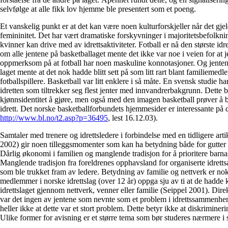
selvfølge at alle fikk lov hjemme ble presentert som et poeng.
Et vanskelig punkt er at det kan være noen kulturforskjeller når det gj
femininitet. Det har vært dramatiske forskyvninger i majoritetsbefolkni
kvinner kan drive med av idrettsaktiviteter. Fotball er nå den største idr
om alle jentene på basketballaget mente det ikke var noe i veien for at je
oppmerksom på at fotball har noen maskuline konnotasjoner. Og jent
laget mente at det nok hadde blitt sett på som litt rart blant familiem
fotballspillere. Basketball var litt enklere i så måte. En svensk studie har
idretten som tiltrekker seg flest jenter med innvandrerbakgrunn. Dette
kjønnsidentitet å gjøre, men også med den imagen basketball prøver å 
idrett. Det norske basketballforbundets hjemmesider er interessante på 
http://www.bl.no/t2.asp?p=36495
, lest 16.12.03).
Samtaler med trenere og idrettsledere i forbindelse med en tidligere arti
2002) gir noen tilleggsmomenter som kan ha betydning både for gutter og
Dårlig økonomi i familien og manglende tradisjon for å prioritere barnas 
Manglende tradisjon fra foreldrenes opphavsland for organiserte idrettsa
som ble trukket fram av ledere. Betydning av familie og nettverk er nok
medlemmer i norske idrettslag (over 12 år) oppga sju av ti at de hadd
idrettslaget gjennom nettverk, venner eller familie (Seippel 2001). Dir
var det ingen av jentene som nevnte som et problem i idrettssammenhen
heller ikke at dette var et stort problem. Dette betyr ikke at diskriminer
Ulike former for avisning er et større tema som bør studeres nærmere i 