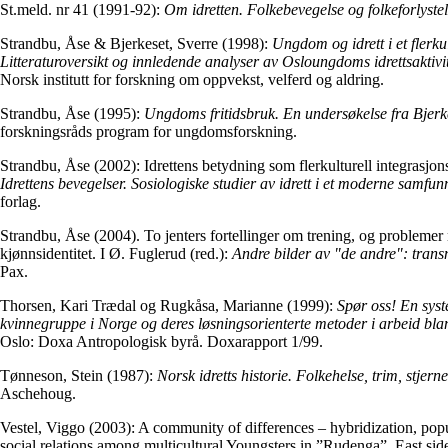
St.meld. nr 41 (1991-92):
Om idretten. Folkebevegelse og folkeforlyste
Strandbu, Åse & Bjerkeset, Sverre (1998):
Ungdom og idrett i et flerku
Litteraturoversikt og innledende analyser av Osloungdoms idrettsaktivit
Norsk institutt for forskning om oppvekst, velferd og aldring.
Strandbu, Åse (1995):
Ungdoms fritidsbruk. En undersøkelse fra Bjerk
forskningsråds program for ungdomsforskning.
Strandbu, Åse (2002): Idrettens betydning som flerkulturell integrasjons
Idrettens bevegelser. Sosiologiske studier av idrett i et moderne samfun
forlag.
Strandbu, Åse (2004). To jenters fortellinger om trening, og probleme
kjønnsidentitet. I Ø. Fuglerud (red.):
Andre bilder av "de andre": transn
Pax.
Thorsen, Kari Trædal og Rugkåsa, Marianne (1999):
Spør oss! En syst
kvinnegruppe i Norge og deres løsningsorienterte metoder i arbeid bla
Oslo: Doxa Antropologisk byrå. Doxarapport 1/99.
Tønneson, Stein (1987):
Norsk idretts historie. Folkehelse, trim, stjer
Aschehoug.
Vestel, Viggo (2003): A community of differences – hybridization, pop
social relations among multicultural Youngsters in ”Rudenga”, East side