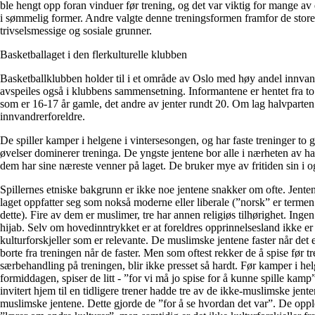
ble hengt opp foran vinduer før trening, og det var viktig for mange av 
i sømmelig former. Andre valgte denne treningsformen framfor de stor
trivselsmessige og sosiale grunner.
Basketballaget i den flerkulturelle klubben
Basketballklubben holder til i et område av Oslo med høy andel innvan
avspeiles også i klubbens sammensetning. Informantene er hentet fra to 
som er 16-17 år gamle, det andre av jenter rundt 20. Om lag halvparten
innvandrerforeldre.
De spiller kamper i helgene i vintersesongen, og har faste treninger to g
øvelser dominerer treninga. De yngste jentene bor alle i nærheten av h
dem har sine næreste venner på laget. De bruker mye av fritiden sin i o
Spillernes etniske bakgrunn er ikke noe jentene snakker om ofte. Jent
laget oppfatter seg som nokså moderne eller liberale (”norsk” er termen
dette). Fire av dem er muslimer, tre har annen religiøs tilhørighet. Inge
hijab. Selv om hovedinntrykket er at foreldres opprinnelsesland ikke e
kulturforskjeller som er relevante. De muslimske jentene faster når det 
borte fra treningen når de faster. Men som oftest rekker de å spise før tre
særbehandling på treningen, blir ikke presset så hardt. Før kamper i hel
formiddagen, spiser de litt - ”for vi må jo spise for å kunne spille kamp
invitert hjem til en tidligere trener hadde tre av de ikke-muslimske jen
muslimske jentene. Dette gjorde de ”for å se hvordan det var”. De opple