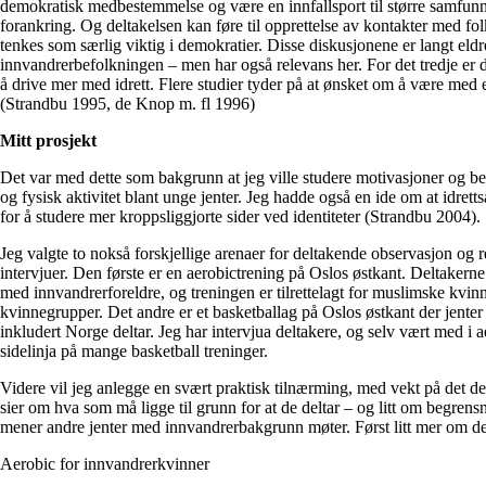
demokratisk medbestemmelse og være en innfallsport til større samfu
forankring. Og deltakelsen kan føre til opprettelse av kontakter med folk
tenkes som særlig viktig i demokratier. Disse diskusjonene er langt eldr
innvandrerbefolkningen – men har også relevans her. For det tredje er d
å drive mer med idrett. Flere studier tyder på at ønsket om å være med e
(Strandbu 1995, de Knop m. fl 1996)
Mitt prosjekt
Det var med dette som bakgrunn at jeg ville studere motivasjoner og beg
og fysisk aktivitet blant unge jenter. Jeg hadde også en ide om at idrett
for å studere mer kroppsliggjorte sider ved identiteter (Strandbu 2004).
Jeg valgte to nokså forskjellige arenaer for deltakende observasjon og r
intervjuer. Den første er en aerobictrening på Oslos østkant. Deltakern
med innvandrerforeldre, og treningen er tilrettelagt for muslimske kvin
kvinnegrupper. Det andre er et basketballag på Oslos østkant der jent
inkludert Norge deltar. Jeg har intervjua deltakere, og selv vært med i
sidelinja på mange basketball treninger.
Videre vil jeg anlegge en svært praktisk tilnærming, med vekt på det de
sier om hva som må ligge til grunn for at de deltar – og litt om begren
mener andre jenter med innvandrerbakgrunn møter. Først litt mer om de
Aerobic for innvandrerkvinner