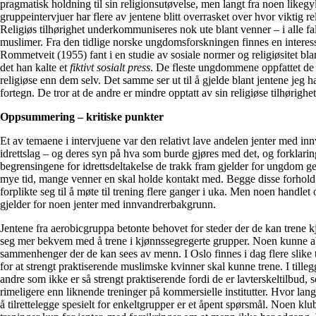
pragmatisk holdning til sin religionsutøvelse, men langt fra noen likegy
gruppeintervjuer har flere av jentene blitt overrasket over hvor viktig rel
Religiøs tilhørighet underkommuniseres nok ute blant venner – i alle fa
muslimer. Fra den tidlige norske ungdomsforskningen finnes en interess
Rommetveit (1955) fant i en studie av sosiale normer og religiøsitet bla
det han kalte et
fiktivt sosialt press
. De fleste ungdommene oppfattet de 
religiøse enn dem selv. Det samme ser ut til å gjelde blant jentene jeg h
fortegn. De tror at de andre er mindre opptatt av sin religiøse tilhørighet
Oppsummering – kritiske punkter
Et av temaene i intervjuene var den relativt lave andelen jenter med i
idrettslag – og deres syn på hva som burde gjøres med det, og forklaring
begrensingene for idrettsdeltakelse de trakk fram gjelder for ungdom ge
mye tid, mange venner en skal holde kontakt med. Begge disse forhold g
forplikte seg til å møte til trening flere ganger i uka. Men noen handle
gjelder for noen jenter med innvandrerbakgrunn.
Jentene fra aerobicgruppa betonte behovet for steder der de kan trene k
seg mer bekvem med å trene i kjønnssegregerte grupper. Noen kunne abs
sammenhenger der de kan sees av menn. I Oslo finnes i dag flere slike t
for at strengt praktiserende muslimske kvinner skal kunne trene. I tilleg
andre som ikke er så strengt praktiserende fordi de er lavterskeltilbud, 
rimeligere enn liknende treninger på kommersielle institutter. Hvor langt
å tilrettelegge spesielt for enkeltgrupper er et åpent spørsmål. Noen klub