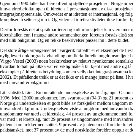
Gjennom 1990-tallet har flere offentlig
støttede prosjekter i Norge arbei
innvandrerbefolkningen til idretten. I presentasjonen av disse prosjekte
integrasjonspotensiale. Omkvedet er at idretten er internasjonal, og følge
komplisert å sette seg inn i. Og videre at idrettsaktiviteter ikke fordrer
Derfor foreslås det at språkbarrierer og kultur­forskjeller kan være mer
idrettshallen enn i mange andre sammenhenger. Idretten forstås altså 
med ulik bakgrunn. Og en rekke beskrivelser passer inn i dette bildet.
Det store årlige arrangementet ”Fargerik fotball” er et eksempel de fles
nylig levert doktorgradsavhandling om flerkulturelle ungdomsmiljøer i
Viggo Vestel (2003) noen beskrivelser av relativt nyankomne somaliske 
hvordan fotball på løkka var en viktig måte å bli kjent med andre og få
eksempler på idrettens betydning som en vellykket integrasjonsarena k
2002). Et påfallende trekk er at det ikke er så mange jenter på lista. Hv
med innvandrerbakgrunn?
Litt statistikk først: En omfattende undersøkelse av tre årganger Oslo
1996. Med 12000 ungdommer, høy svarprosent (94,3) og 21 prosent av
Norge gir undersøkelsen et godt bilde av forskjeller mellom ungdom m
innvandrerbakgrunn. Undersøkelsen viste at ungdom med innvandrerba
ungdommer var
med i
et idrettslag. 44 prosent av ungdommene med for
var med i et idrettslag, mot 29 prosent av ungdommene med innvandrerf
jentene som trekker ned snittet. 9 prosent av jentene med foreldre fra et
pakistanske), mot 37 prosent av de med norskfødte foreldre oppgir at de 