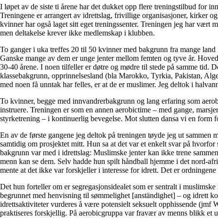
I løpet av de siste ti årene har det dukket opp flere treningstilbud for i
Treningene er arrangert av idrettslag, frivillige organisasjoner, kirke
kvinner har også laget sitt eget treningssenter. Treningen jeg har vært med
men deltakelse krever ikke medlemskap i klubben.
To ganger i uka treffes 20 til 50 kvinner med bakgrunn fra mange land
Ganske mange av dem er unge jenter mellom femten og tyve år. Hoved
30-40 årene. I noen tilfeller er døtre og mødre til stede på samme tid. De
klassebakgrunn, opprinnelsesland (bla Marokko, Tyrkia, Pakistan, Alger
med noen få unntak har felles, er at de er muslimer. Jeg deltok i halvan
To kvinner, begge med innvandrerbakgrunn og lang erfaring som aerobi
instruere. Treningen er som en annen aerobictime – med gange, marsjer
styrketrening – i kontinuerlig bevegelse. Mot slutten dansa vi en form f
En av de første gangene jeg deltok på treningen tøyde jeg ut sammen m
samtidig om prosjektet mitt. Hun sa at det var et enkelt svar på hvorfor
bakgrunn var med i idrettslag: Muslimske jenter kan ikke trene sammen m
menn kan se dem. Selv hadde hun spilt håndball hjemme i det nord-afr
mente at det ikke var forskjeller i interesse for idrett. Det er ordningen
Det hun forteller om er segregasjonsidealet som er sentralt i muslimske 
begrunnet med henvisning til sømmelighet [anständighet] – og idrett ko
idrettsaktiviteter vurderes å være potensielt seksuelt opphissende (jmf
praktiseres forskjellig. På aerobicgruppa var fravær av menns blikk et 