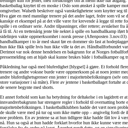
treninger kun for jenter, med forsikringer om at menn ikke har adgang.
basketballag knyttet til en moske i Oslo som ønsket å spille kamper mot
omgivelser. Walseth beskriver også vanskelighetene som knytter seg til
Hva gjør en med mannlige trenere på det andre laget, fedre som vil se d
kanskje et eksempel på at det ville være for krevende å legge til rette fo
spille i en ordinær serie. Andre tilpasninger, eller rettere; avståelser fra
å få til. At en trettenårig jente ble nektet å spille en handballkamp iført
sidelinjen vakte oppmerksomhet i norsk presse (Aftenposten 3.nov.03) 
handballkamper i to år med skaut før en dommer slo fast at hodeplagget 
hun ikke fikk spille hvis hun ikke ville ta det av. Håndballforbundet var
Derimot var nok denne hendelsen en bakgrunn for at Norges fotballfor
pressemelding om at hijab skal kunne brukes både i fotballkamper og tr
Påkledning har også med bluferdighet [blygsel] å gjøre. Et forhold flere
trenere og andre voksne burde være oppmerksom på at noen jenter me
andre bluferdighetsgrenser enn jenter i majoritetsbefolkningen (selv om
store variasjoner i så måte). Flere av jentene i basketballaget fortalte at
de senere begynte med shorts.
Et annet forhold som kan ha betydning for deltakelse i en lagidrett er 
innvandrerbakgrunn har strengere regler i forhold til overnatting borte e
majoritetsbefolkningen. I basketballklubben hadde det vært noen prob
de skulle være med på tur og som ikke møtte opp – angivelig fordi de ik
noe problem. En av jentene sa at hun tidligere ikke hadde fått lov å væ
nå. Hun sa også at hun hadde forklart hvorfor hun ikke kunne være me
forståelse fra de andre på laget. Åpenhet rundt dette, og en signalisering