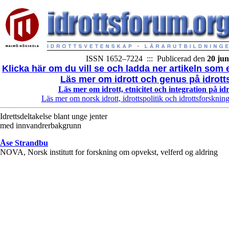
ISSN 1652–7224 ::: Publicerad den
20 jun
Klicka här om du vill se och ladda ner artikeln som en
Läs mer om idrott och genus på idrott
Läs mer om idrott, etnicitet och integration på id
Läs mer om norsk idrott, idrottspolitik och idrottsforsknin
Idrettsdeltakelse blant unge jenter
med innvandrerbakgrunn
Åse Strandbu
NOVA, Norsk institutt for forskning om opvekst, velferd og aldring