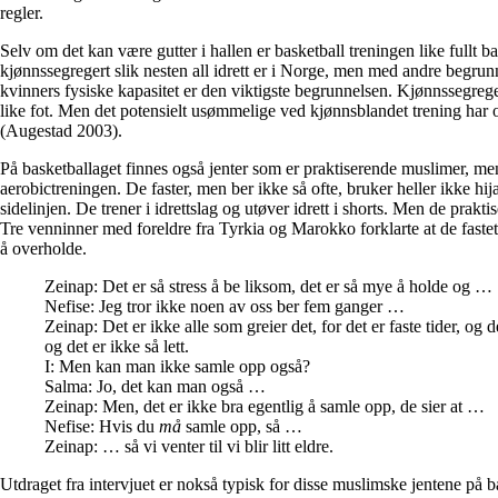
regler.
Selv om det kan være gutter i hallen er basketball treningen like fullt b
kjønnssegregert slik nesten all idrett er i Norge, men med andre begrun
kvinners fysiske kapasitet er den viktigste begrunnelsen. Kjønnssegreg
like fot. Men det potensielt usømmelige ved kjønnsblandet trening har o
(Augestad 2003).
På basketballaget finnes også jenter som er praktiserende muslimer, me
aerobictreningen. De faster, men ber ikke så ofte, bruker heller ikke hi
sidelinjen. De trener i idrettslag og utøver idrett i shorts. Men de prak
Tre venninner med foreldre fra Tyrkia og Marokko forklarte at de fast
å overholde.
Zeinap: Det er så stress å be liksom, det er så mye å holde og …
Nefise: Jeg tror ikke noen av oss ber fem ganger …
Zeinap: Det er ikke alle som greier det, for det er faste tider, og
og det er ikke så lett.
I: Men kan man ikke samle opp også?
Salma: Jo, det kan man også …
Zeinap: Men, det er ikke bra egentlig å samle opp, de sier at …
Nefise: Hvis du
må
samle opp, så …
Zeinap: … så vi venter til vi blir litt eldre.
Utdraget fra intervjuet er nokså typisk for disse muslimske jentene på 