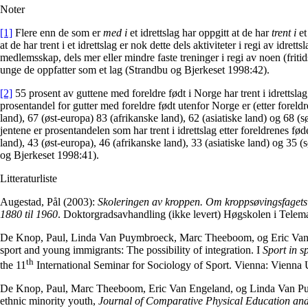
Noter
[1]
Flere enn de som er
med i
et idrettslag har oppgitt at de har
trent i
et
at de har trent i et idrettslag er nok dette dels aktiviteter i regi av idret
medlemsskap, dels mer eller mindre faste treninger i regi av noen (fritid
unge de oppfatter som et lag (Strandbu og Bjerkeset 1998:42).
[2]
55 prosent av guttene med foreldre født i Norge har trent i idrettslag
prosentandel for gutter med foreldre født utenfor Norge er (etter foreld
land), 67 (øst-europa) 83 (afrikanske land), 62 (asiatiske land) og 68 (
jentene er prosentandelen som har trent i idrettslag etter foreldrenes fø
land), 43 (øst-europa), 46 (afrikanske land), 33 (asiatiske land) og 35 
og Bjerkeset 1998:41).
Litteraturliste
Augestad, Pål (2003):
Skoleringen av kroppen. Om kroppsøvingsfagets 
1880 til 1960
. Doktorgradsavhandling (ikke levert) Høgskolen i Telem
De Knop, Paul, Linda Van Puymbroeck, Marc Theeboom, og Eric Van
sport and young immigrants: The possibility of integration. I
Sport in s
th
the 11
International Seminar for Sociology of Sport. Vienna: Vienna 
De Knop, Paul, Marc Theeboom, Eric Van Engeland, og Linda Van Pu
ethnic minority youth,
Journal of Comparative Physical Education and