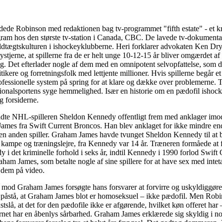
ede Robinson med redaktionen bag tv-programmet "fifth estate" - et kr
am hos den største tv-station i Canada, CBC. De lavede tv-dokumenta
ldtægtskulturen i ishockeyklubberne. Heri forklarer advokaten Ken Dry
eystjerne, at spillerne fra de er helt unge 10-12-15 år bliver omgærdet a
g. Det efterlader nogle af dem med en omnipotent selvopfattelse, som de
itikere og forretningsfolk med lettjente millioner. Hvis spillerne begår et f
ofessionelle system på spring for at klare og dække over problemerne.
ionalsportens syge hemmelighed. Især en historie om en pædofil ishoc
g forsiderne.
rådte NHL-spilleren Sheldon Kennedy offentligt frem med anklager imo
ames fra Swift Current Broncos. Han blev anklaget for ikke mindre en
n anden spiller. Graham James havde tvunget Sheldon Kennedy til at b
 kampe og træningslejre, fra Kennedy var 14 år. Træneren formåede at 
i det kriminelle forhold i seks år, indtil Kennedy i 1990 forlod Swift
ham James, som betalte nogle af sine spillere for at have sex med intet
dem på video.
 mod Graham James forsøgte hans forsvarer at forvirre og uskyldiggøre 
 påstå, at Graham James blot er homoseksuel – ikke pædofil. Men Robin
astslå, at det for den pædofile ikke er afgørende, hvilket køn offeret har
rnet har en åbenlys sårbarhed. Graham James erklærede sig skyldig i no