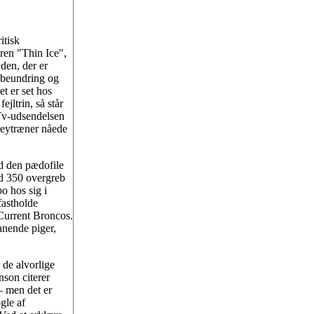
itisk
ren "Thin Ice",
den, der er
f beundring og
t er set hos
ejltrin, så står
 Tv-udsendelsen
keytræner nåede
d den pædofile
d 350 overgreb
o hos sig i
fastholde
 Current Broncos.
anende piger,
de alvorlige
son citerer
 – men det er
gle af