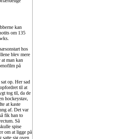
forfærdelige
ubberne kan
 notits om 135
awks.
 sæsonstart hos
øllene blev mere
r at man kan
ornofilm på
 sat op. Her sad
pfordret til at
gt tog til, da de
 en hockeystav,
te at kaste
ang af. Det var
å fik han to
rectum. Så
kulle spise
er om at ligge på
 satte sig oven