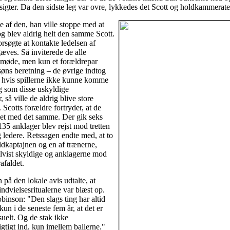
igter. Da den sidste leg var ovre, lykkedes det Scott og holdkammeraten
de af den, han ville stoppe med at
og blev aldrig helt den samme Scott.
rsøgte at kontakte ledelsen af
æves. Så inviterede de alle
t møde, men kun et forældrepar
søns beretning – de øvrige indtog
t hvis spillerne ikke kunne komme
g som disse uskyldige
, så ville de aldrig blive store
 Scotts forældre fortryder, at de
itiet med det samme. Der gik seks
35 anklager blev rejst mod tretten
g ledere. Retssagen endte med, at to
dkaptajnen og en af trænerne,
elvist skyldige og anklagerne mod
afaldet.
 på den lokale avis udtalte, at
indvielsesritualerne var blæst op.
binson: "Den slags ting har altid
kun i de seneste fem år, at det er
suelt. Og de stak ikke
gtigt ind, kun imellem ballerne."