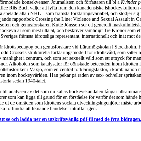
örmodade konsekvenser. Journalisten och författaren till bl a
Kvinder p
lice Riis Bach väljer att lyfta fram den kanadensiska ishockeykulturen 
a spelade alla i NHL – som främsta förklaringsvariabel, och stödjer sig
jande rapportbok Crossing the Line: Violence and Sexual Assault in C
losofen och genusforskaren Kutte Jönsson ser ett generellt maskulinitets
shockeyn är som mest uttalat, och beskriver samtidigt Tre Kronor som et
veriges främsta idrottsliga representant, internationellt och inåt mot d
r idrottspedagog och genusforskare vid Lärarhögskolan i Stockholm. H
odd Crossets strukturella förklaringsmodell för idrottsvåld, som sätter 
 manlighet i centrum, och som ser sexuellt våld som ett uttryck för man
ioner. Alkoholen som katalysator för oönskade beteenden inom idrotten l
rottshistoriker i Växjö, som en central förklaringsfaktor, i kombination 
ren inom hockeyvärlden. Han pekar på raden av sex- och/eller spritskan
toria sedan 1940-talet.
 till analysen av det som nu kallas hockeyskandalen fångar tillsammans 
orer som kan ligga till grund för en förståelse för varför det som hände 
de ut de områden som idrottens sociala utvecklingsingenjörer måste arbe
ka förhindra att liknande händelser inträffar igen.
att se och ladda ner en utskriftsvänlig pdf-fil med de fyra bidragen