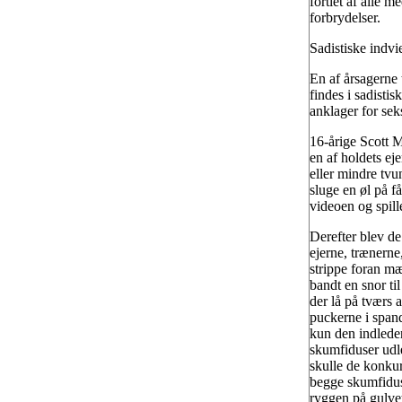
fortiet af alle m
forbrydelser.
Sadistiske indvie
En af årsagerne 
findes i sadistis
anklager for sek
16-årige Scott M
en af holdets ej
eller mindre tvu
sluge en øl på få
videoen og spill
Derefter blev de 
ejerne, trænerne,
strippe foran mæ
bandt en snor ti
der lå på tværs 
puckerne i spand
kun den indleden
skumfiduser udl
skulle de konkur
begge skumfiduse
ryggen på gulvet