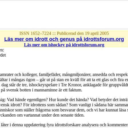
ISSN 1652–7224 ::: Publicerad den 19 april 2005
Läs mer om idrott och genus på idrottsforum.org
Läs mer om ishockey på idrottsforum.org
n:
rdet
mrater och kolleger, familjefäder, mångmiljonärer, ansedda och respek
ltar i mångas ögon – går ut på stan en kväll för att ta ett glas och fir
dag står de tre, ishockeyspelare i Tre Kronor, anklagade för gruppvåldt
 på svensk botten i mannaminne är ett faktum.
sig: Vad hände egentligen? Hur kunde det hända? Vad betyder det inträ
vensk idrott? För idrottens som sådan? Som vanligt i sådana här samma
iskor som ställer frågorna som besvarar dem, och vi har kunnat läsa s
yckanden om vartannat under den senaste tiden.
 låter i denna uppdatering fyra idrottsforskare analysera och kommente