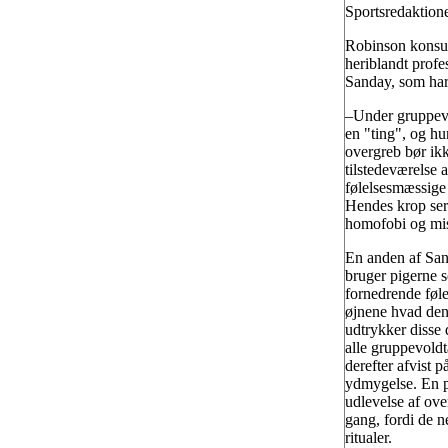
Sportsredaktion
Robinson konsult
heriblandt profe
Sanday, som har 
–Under gruppevo
en "ting", og h
overgreb bør ik
tilstedeværelse 
følelsesmæssige
Hendes krop serv
homofobi og mis
En anden af Sand
bruger pigerne 
fornedrende føle
øjnene hvad denn
udtrykker disse 
alle gruppevoldt
derefter afvist 
ydmygelse. En ps
udlevelse af ove
gang, fordi de ne
ritualer.