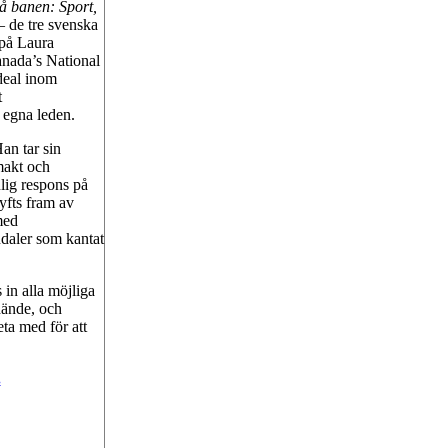
å banen: Sport,
– de tre svenska
 på Laura
anada’s National
ideal inom
t
e egna leden.
an tar sin
makt och
lig respons på
yfts fram av
med
daler som kantat
in alla möjliga
hände, och
ta med för att
.