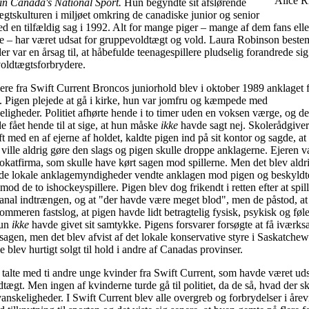
Alice R
 in Canada's National Sport.
Hun begyndte sit afslørende
ægtskulturen i miljøet omkring de canadiske junior og senior
 en tilfældig sag i 1992. Alt for mange piger – mange af dem fans ell
e – har været udsat for gruppevoldtægt og vold. Laura Robinson bestemt
 var en årsag til, at håbefulde teenagespillere pludselig forandrede sig 
oldtægtsforbrydere.
ere fra Swift Current Broncos juniorhold blev i oktober 1989 anklaget f
. Pigen plejede at gå i kirke, hun var jomfru og kæmpede med
ligheder. Politiet afhørte hende i to timer uden en voksen værge, og d
de fået hende til at sige, at hun måske
ikke
havde sagt nej. Skolerådgiver
ft med en af ejerne af holdet, kaldte pigen ind på sit kontor og sagde, at 
ville aldrig gøre den slags og pigen skulle droppe anklagerne. Ejeren va
vokatfirma, som skulle have kørt sagen mod spillerne. Men det blev aldrig
og de lokale anklagemyndigheder vendte anklagen mod pigen og beskyldt
mod de to ishockeyspillere. Pigen blev dog frikendt i retten efter at spil
 anal indtrængen, og at "der havde være meget blod", men de påstod, at 
mmeren fastslog, at pigen havde lidt betragtelig fysisk, psykisk og fø
hun
ikke
havde givet sit samtykke. Pigens forsvarer forsøgte at få iværksa
sagen, men det blev afvist af det lokale konservative styre i Saskatchew
 blev hurtigt solgt til hold i andre af Canadas provinser.
alte med ti andre unge kvinder fra Swift Current, som havde været udsa
tægt. Men ingen af kvinderne turde gå til politiet, da de så, hvad der 
nskeligheder. I Swift Current blev alle overgreb og forbrydelser i åre