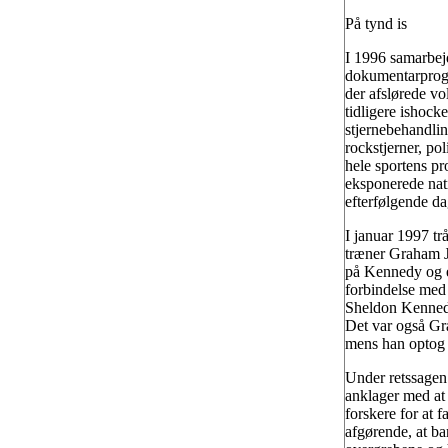
På tynd is
I 1996 samarbejd
dokumentarprogr
der afslørede vo
tidligere ishock
stjernebehandlin
rockstjerner, pol
hele sportens pr
eksponerede nat
efterfølgende da
I januar 1997 t
træner Graham J
på Kennedy og e
forbindelse med
Sheldon Kennedy 
Det var også Gra
mens han optog 
Under retssagen
anklager med at
forskere for at f
afgørende, at ba