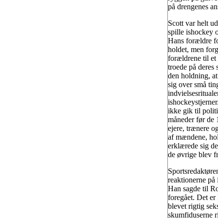
på drengenes ans
Scott var helt u
spille ishockey 
Hans forældre fo
holdet, men forg
forældrene til e
troede på deres 
den holdning, a
sig over små tin
indvielsesritualer
ishockeystjerner.
ikke gik til pol
måneder før de 1
ejere, trænere o
af mændene, hol
erklærede sig d
de øvrige blev fr
Sportsredaktøren
reaktionerne på 
Han sagde til Ro
foregået. Det er 
blevet rigtig sek
skumfiduserne ri