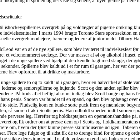
ed tilknytning til sporten og det viste sig senere, at byen gemte på flere 
lsesritualer
til ishockeyspillernes overgreb på og voldtægter af pigerne omkring kl
ke indvielsesritualer. I marts 1994 bragte Toronto Stars sportssektion en
suelle overgreb mod ejere, trænere og ledere af juniorholdet Tilbury H
cLeod var en af de nye spillere, som blev inviteret til indvielsesfest før
ere, et velrenommeret ørelæge. Der var masser af øl og alkohol i huset, 
nget i de unge spillere ved hjælp af den kendte tragt med slange, der gø
 sekunder. Spillerne blev kaldt ud i et for rum til garagen, her var der p
erne blev opfordret til at drikke og masturbere.
unge spillere to og to kaldt ud i garagen, hvor en halvcirkel af stole var
 lederne og seniorspillerne og hujende. Scott og den anden spiller blev o
ndene. På trods af et heftigt alkohol indtag blev Scott bange og hans fry
l hans penis. Snoren var bundet til en spand, og den blev ophængt over
af to stole. Pludselig kom en bunke sorte puck frem og mændene begynd
en, så snoren trak i Scotts penis. Han udholdt smerten indtil snoren spr
de perverse leg. Herefter tog holdkaptajnen en operationshandske på, s
everet og fik ordrer om at presse dem op i Scotts og holdkammeratens 
rere om, hvem der først kunne presse skumfiduserne ud igen. Taberen s
r. Flere lege fulgte og til sidst fik de to drenge bind for øjnene og ordr
 og stikke deres tunger ud. To af de voksne mænd trak bukserne ned og