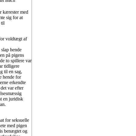
iis Bach
er kærester med
e sig for at
til
or voldtægt af
e slap hende
en på pigens
de to spillere var
r tidligere
 til en sag,
e hende for
lerne erkendte
det var efter
lelsesmæssig
t en juridisk
an.
t for seksuelle
skete med pigen
vis benægtet og