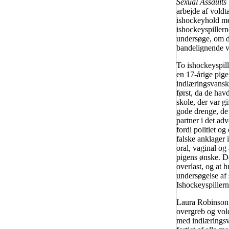
Sexual Assaults
arbejde af voldt
ishockeyhold med
ishockeyspillern
undersøge, om der
bandelignende v
To ishockeyspill
en 17-årige pige
indlæringsvanske
først, da de hav
skole, der var gi
gode drenge, de 
partner i det ad
fordi politiet 
falske anklager i
oral, vaginal og
pigens ønske. Do
overlast, og at 
undersøgelse af 
Ishockeyspillerne
Laura Robinson t
overgreb og vold
med indlæringsva