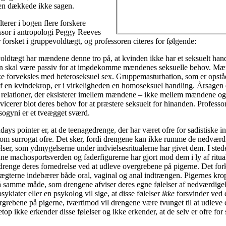
en dækkede ikke sagen.
erer i bogen flere forskere
ssor i antropologi Peggy Reeves
forsket i gruppevoldtægt, og professoren citeres for følgende:
ldtægt har mændene denne tro på, at kvinden ikke har et seksuelt hand
un skal være passiv for at imødekomme mændenes seksuelle behov. Mæ
ke forveksles med heteroseksuel sex. Gruppemasturbation, som er opståe
af en kvindekrop, er i virkeligheden en homoseksuel handling. Årsagen 
 relationer, der eksisterer imellem mændene – ikke mellem mændene og
icerer blot deres behov for at præstere seksuelt for hinanden. Professore
ogyni er et tveægget sværd.
ays pointer er, at de teenagedrenge, der har været ofre for sadistiske ind
som surrogat ofre. Det sker, fordi drengene kan ikke rumme de nedvær
lser, som ydmygelserne under indvielsesritualerne har givet dem. I stedet
e machosportsverden og faderfigurerne har gjort mod dem i ly af ritual
drenge deres fornedrelse ved at udleve overgrebene på pigerne. Det fork
ægterne indebærer både oral, vaginal og anal indtrængen. Pigernes kro
på samme måde, som drengene afviser deres egne følelser af nedværdige
ykiater eller en psykolog vil sige, at disse følelser
ikke
forsvinder ved 
rgrebene på pigerne, tværtimod vil drengene være tvunget til at udlev
top ikke erkender disse følelser og ikke erkender, at de selv er ofre for 