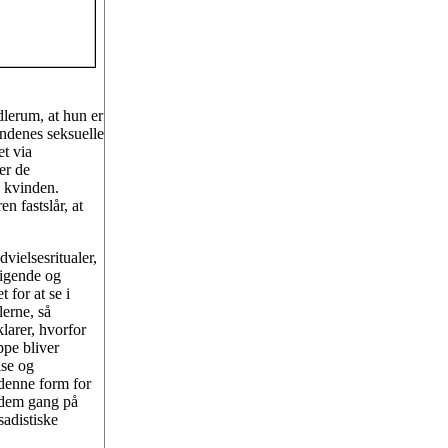
lerum, at hun er
ndenes seksuelle
t via
er de
 kvinden.
n fastslår, at
vielsesritualer,
digende og
 for at se i
erne, så
larer, hvorfor
ppe bliver
lse og
denne form for
e dem gang på
sadistiske