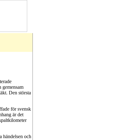
terade
a en gemensam
äkt. Den största
ffade för svensk
nhang är det
paltkilometer
ra händelsen och