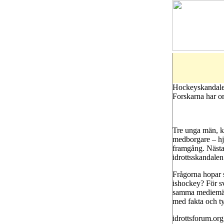
Hockeyskandale
Forskarna har o
Tre unga män, ka
medborgare – hjä
framgång. Nästa 
idrottsskandalen
Frågorna hopar 
ishockey? För s
samma mediemänn
med fakta och t
idrottsforum.org