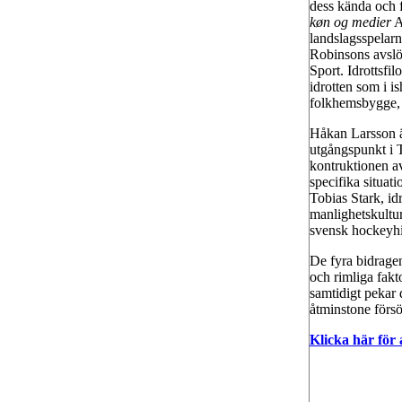
dess kända och f
køn og medier
A
landslagsspelarn
Robinsons avslö
Sport. Idrottsfi
idrotten som i i
folkhemsbygge, S
Håkan Larsson ä
utgångspunkt i T
kontruktionen av
specifika situat
Tobias Stark, id
manlighetskultu
svensk hockeyhis
De fyra bidragen
och rimliga fakt
samtidigt pekar 
åtminstone försö
Klicka här för 