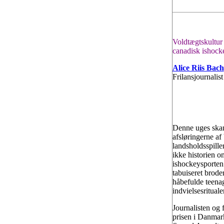
Voldtægtskultur 
canadisk ishock
Alice Riis Bach
Frilansjournalist
Denne uges skan
afsløringerne af
landsholdsspille
ikke historien o
ishockeysporten 
tabuiseret brod
håbefulde teenag
indvielsesrituale
Journalisten og 
prisen i Danmar