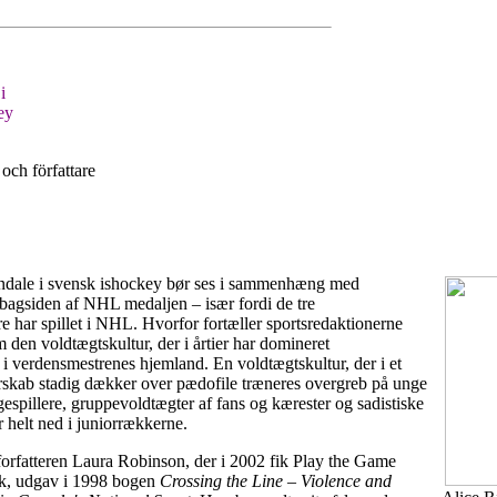
i
ey
 och författare
dale i svensk ishockey bør ses i sammenhæng med
 bagsiden af NHL medaljen – især fordi de tre
re har spillet i NHL. Hvorfor fortæller sportsredaktionerne
m den voldtægtskultur, der i årtier har domineret
i verdensmestrenes hjemland. En voldtægtskultur, der i et
erskab stadig dækker over pædofile træneres overgreb på unge
espillere, gruppevoldtægter af fans og kærester og sadistiske
r helt ned i juniorrækkerne.
forfatteren Laura Robinson, der i 2002 fik Play the Game
k, udgav i 1998 bogen
Crossing the Line – Violence and