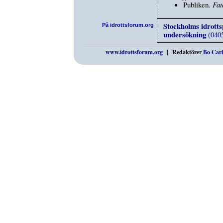
Publiken.
Fa
Stockholms idrotts
På idrottsforum.org
undersökning
(040
www.idrottsforum.org
| Redaktörer
Bo Carl