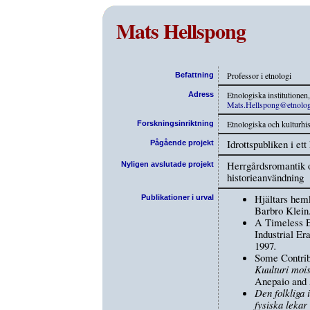
Mats Hellspong
Professor i etnologi
Befattning
Etnologiska institutione
Adress
Mats.Hellspong@etnolog
Etnologiska och kulturhis
Forskningsinriktning
Idrottspubliken i ett
Pågående projekt
Herrgårdsromantik oc
Nyligen avslutade projekt
historieanvändning
Hjältars he
Publikationer i urval
Barbro Klein
A Timeless E
Industrial Er
1997
.
Some Contribu
Kuulturi mois
Anepaio and 
Den folkliga 
fysiska lekar