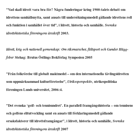
”Vad skall idrott vara bra för? Några funderingar kring 1900-talets debatt om
idrottens samhällsnytta, samt ansats till undersökningsmodell gällande idrottens roll
och funktion i samhället över tid”, i Idrott, historia och samhälle.
Svenska
2003.
idrottshistoriska föreningens årsskrift
Idrott, krig och nationell gemenskap: Om riksmarscher, fältsport och Gunder Hägg-
Stehag: Brutus Östlings Bokförlag Symposion 2005
feber
”Från folkrörelse till globalt maktmedel – om den internationella tävlingsidrotten
som uppmärksammad kulturföreteelse”,
, utrikespolitiska
Utrikesperspektiv
föreningen Lunds universitet, 2006:4.
”Det svenska ‘golf- och tennisundret’. En parallell framgångshistoria – om tennisens
och golfens elitutveckling samt en ansats till förklaringsmodell gällande
orsaksfaktorer till idrottsframgångar”, i Idrott, historia och samhälle,
Svenska
2007
idrottshistoriska föreningens årsskrift