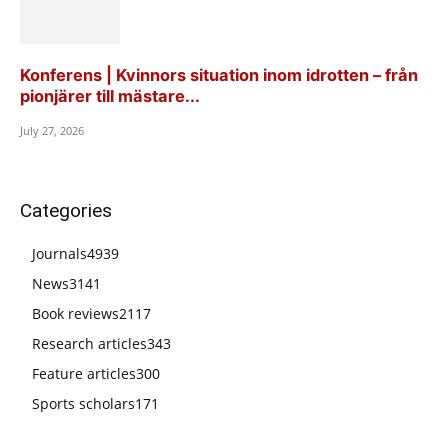
Konferens | Kvinnors situation inom idrotten – från
pionjärer till mästare...
July 27, 2026
Categories
Journals
4939
News
3141
Book reviews
2117
Research articles
343
Feature articles
300
Sports scholars
171