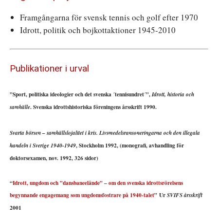
Framgångarna för svensk tennis och golf efter 1970
Idrott, politik och bojkottaktioner 1945-2010
Publikationer i urval
”Sport, politiska ideologier och det svenska ´tennisundret´”,
Idrott, historia och
. Svenska idrottshistoriska föreningens årsskrift 1990.
samhälle
Svarta börsen – samhällslojalitet i kris. Livsmedelsransoneringarna och den illegala
, Stockholm 1992, (monografi, avhandling för
handeln i Sverige 1940-1949
doktorsexamen, nov. 1992, 326 sidor)
“
Idrott, ungdom och ”dansbaneelände” – om den svenska idrottsrörelsens
begynnande engagemang som ungdomsfostrare på 1940-talet
” Ur
SVIFS årsskrift
2001