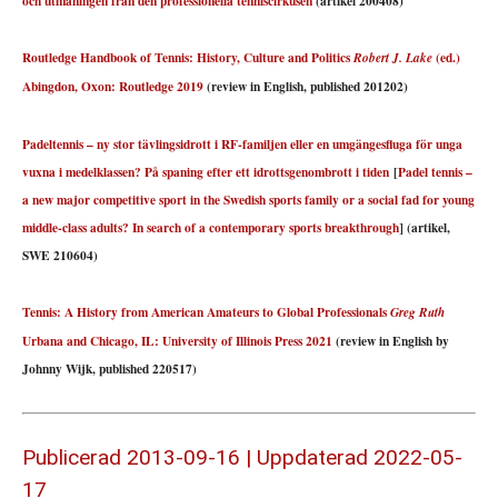
och utmaningen från den professionella tenniscirkusen
(artikel 200408)
Routledge Handbook of Tennis: History, Culture and Politics
(ed.)
Robert J. Lake
Abingdon, Oxon: Routledge 2019
(review in English, published 201202)
Padeltennis – ny stor tävlingsidrott i RF-familjen eller en umgängesfluga för unga
vuxna i medelklassen? På spaning efter ett idrottsgenombrott i tiden
[
Padel tennis –
a new major competitive sport in the Swedish sports family or a social fad for young
middle-class adults? In search of a contemporary sports breakthrough
] (artikel,
SWE 210604)
Tennis: A History from American Amateurs to Global Professionals
Greg Ruth
Urbana and Chicago, IL: University of Illinois Press 2021
(review in English by
Johnny Wijk, published 220517)
Publicerad 2013-09-16 | Uppdaterad 2022-05-
17