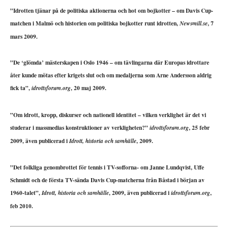
”Idrotten tjänar på de politiska aktionerna och hot om bojkotter – om Davis Cup-
matchen i Malmö och historien om politiska bojkotter runt idrotten,
, 7
Newsmill.se
mars 2009.
”De ‘glömda’ mästerskapen i Oslo 1946 – om tävlingarna där Europas idrottare
åter kunde mötas efter krigets slut och om medaljerna som Arne Andersson aldrig
fick ta”,
, 20 maj 2009.
idrottsforum.org
”Om idrott, kropp, diskurser och nationell identitet – vilken verklighet är det vi
studerar i massmedias konstruktioner av verkligheten?”
, 25 febr
idrottsforum.org
2009, även publicerad i
, 2009.
Idrott, historia och samhälle
”Det folkliga genombrottet för tennis i TV-sofforna- om Janne Lundqvist, Uffe
Schmidt och de första TV-sända Davis Cup-matcherna från Båstad i början av
1960-talet”,
, 2009, även publicerad i
,
Idrott, historia och samhälle
idrottsforum.org
feb 2010.