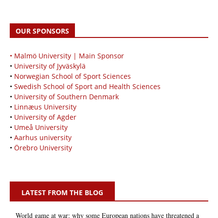
OUR SPONSORS
• Malmö University | Main Sponsor
•
University of Jyväskylä
•
Norwegian School of Sport Sciences
•
Swedish School of Sport and Health Sciences
•
University of Southern Denmark
•
Linnæus University
•
University of Agder
•
Umeå University
•
Aarhus university
•
Örebro University
LATEST FROM THE BLOG
World game at war: why some European nations have threatened a