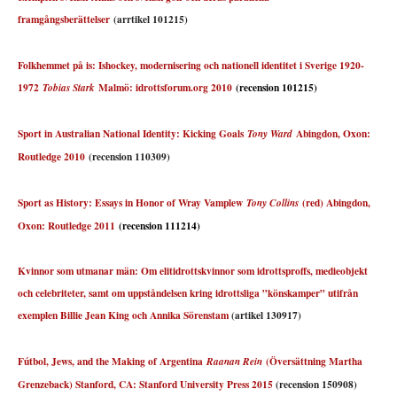
framgångsberättelser
(arrtikel 101215)
Folkhemmet på is: Ishockey, modernisering och nationell identitet i Sverige 1920-
1972
Malmö: idrottsforum.org 2010
(recension 101215)
Tobias Stark
Sport in Australian National Identity: Kicking Goals
Abingdon, Oxon:
Tony Ward
Routledge 2010
(recension 110309)
Sport as History: Essays in Honor of Wray Vamplew
(red) Abingdon,
Tony Collins
Oxon: Routledge 2011
(recension 111214)
Kvinnor som utmanar män: Om elitidrottskvinnor som idrottsproffs, medieobjekt
och celebriteter, samt om uppståndelsen kring idrottsliga ”könskamper” utifrån
exemplen Billie Jean King och
Annika Sörenstam
(artikel 130917)
Fútbol, Jews, and the Making of Argentina
(Översättning Martha
Raanan Rein
Grenzeback) Stanford, CA: Stanford University Press 2015
(recension 150908)