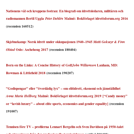
Nationens väl och kroppens fostran: En biografi om idrottsledaren, militären och
radiomannen Bertil Uggla
Malmö: Bokförlaget idrottsforum.org 2016
Peter Dahlén
(recension 160512)
Skjebnekamp: Norsk idrett under okkupasjonen 1940–1945
Matti Goksøyr & Finn
Oslo: Aschehoug 2017
(recension 180404)
Olstad
Born on the Links: A Concise History of Golf
Lanham, MD:
John Williamson
Rowman & Littlefield 2018
(recension 190207)
”Godispengar” eller ”överdådig lyx” – om elitidrott, ekonomi och jämställdhet
Malmö: Bokförlaget idrottsforum.org 2019 [“Candy money”
Anna Maria Hellborg
or “lavish luxury” – about elite sports, economics and gender equality]
(recension
191007)
Tennisen före TV – profilerna Lennart Bergelin och Sven Davidson på 1950-talet