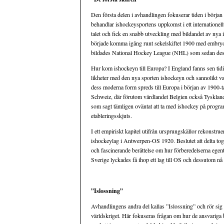
Den första delen i avhandlingen fokuserar tiden i början 
behandlar ishockeysportens uppkomst i ett internatione
talet och fick en snabb utveckling med bildandet av ny
började komma igång runt sekelskiftet 1900 med embryot 
bildades National Hockey League (NHL) som sedan dess v
Hur kom ishockeyn till Europa? I England fanns sen tid
likheter med den nya sporten ishockeyn och sannolikt v
dess moderna form spreds till Europa i början av 1900-t
Schweiz, där förutom värdlandet Belgien också Tyskla
som sagt tämligen oväntat att ta med ishockey på progr
etableringsskjuts.
I ett empiriskt kapitel utifrån ursprungskällor rekonstr
ishockeylag i Antwerpen-OS 1920. Beslutet att delta togs
och fascinerande berättelse om hur förberedelserna egent
Sverige lyckades få ihop ett lag till OS och dessutom n
”Islossning”
Avhandlingens andra del kallas ”Islossning” och rör sig
världskriget. Här fokuseras frågan om hur de ansvariga 