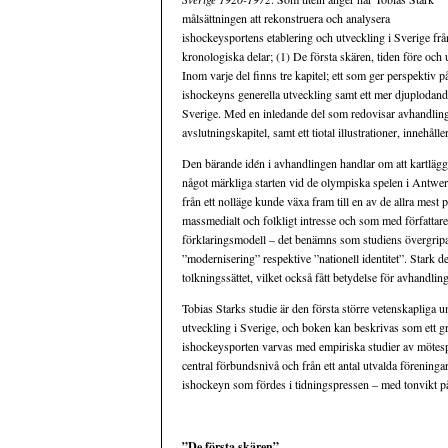
målsättningen att rekonstruera och analysera
ishockeysportens etablering och utveckling i Sverige från
kronologiska delar; (1) De första skären, tiden före o
Inom varje del finns tre kapitel; ett som ger perspektiv p
ishockeyns generella utveckling samt ett mer djuplodand
Sverige. Med en inledande del som redovisar avhandling
avslutningskapitel, samt ett tiotal illustrationer, innehåll
Den bärande idén i avhandlingen handlar om att kartlägg
något märkliga starten vid de olympiska spelen i Antwe
från ett nolläge kunde växa fram till en av de allra mest 
massmedialt och folkligt intresse och som med författare
förklaringsmodell – det benämns som studiens övergripa
”modernisering” respektive ”nationell identitet”. Stark d
tolkningssättet, vilket också fått betydelse för avhandli
Tobias Starks studie är den första större vetenskapliga 
utveckling i Sverige, och boken kan beskrivas som ett g
ishockeysporten varvas med empiriska studier av mötespr
central förbundsnivå och från ett antal utvalda föreninga
ishockeyn som fördes i tidningspressen – med tonvikt p
”De första skären”