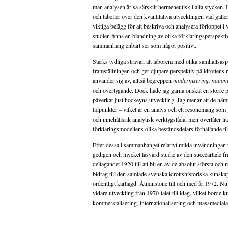
mån analysen är så särskilt hermeneutisk i alla stycken.
och tabeller över den kvantitativa utvecklingen vad gäl
viktiga belägg för att beskriva och analysera förloppet i v
studien finns en blandning av olika förklaringsperspektiv
sammanhang enbart ser som något positivt.
Starks tydliga strävan att laborera med olika samhällsasp
framställningen och ger djupare perspektiv på idrottens 
använder sig av, alltså begreppen
modernisering, nationel
och övertygande. Dock hade jag gärna önskat en större 
påverkat just hockeyns utveckling. Jag menar att de nämn
tidpunkter – vilket är en analys och ett resonemang som 
och innehållsrik analytisk verktygslåda, men överlåter lit
förklaringsmodellens olika beståndsdelars förhållande til
Efter dessa i sammanhanget relativt milda invändningar 
gedigen och mycket läsvärd studie av den succéartade fr
deltagandet 1920 till att bli en av de absolut största och 
bidrag till den samlade svenska idrottshistoriska kunska
ordentligt kartlagd. Åtminstone till och med år 1972. Nu
vidare utveckling från 1970-talet till idag, vilket borde 
kommersialisering, internationalisering och massmediala 