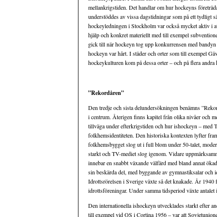
mellankrigstiden. Det handlar om hur hockeyns företräd
understöddes av vissa dagstidningar som på ett tydligt 
hockeyledningen i Stockholm var också mycket aktiv i at
hjälp och konkret materiellt med till exempel subventioner
gick till när hockeyn tog upp konkurrensen med bandyn
hockeyn var hårt. I städer och orter som till exempel G
hockeykulturen kom på dessa orter – och på flera andra hå
”Rekordåren”
Den tredje och sista delundersökningen benämns ”Rekord
i centrum. Återigen finns kapitel från olika nivåer och
tillväga under efterkrigstiden och hur ishockeyn – med T
folkhemsidentiteten. Den historiska kontexten lyfter fr
folkhemsbygget slog ut i full blom under 50-talet, mode
starkt och TV-mediet slog igenom. Vidare uppmärksamma
innebar en snabbt växande välfärd med bland annat öka
sin beskärda del, med byggande av gymnastiksalar och id
Idrottsrörelsen i Sverige växte så det knakade. År 1940 
idrottsföreningar. Under samma tidsperiod växte antalet 
Den internationella ishockeyn utvecklades starkt efter an
till exempel vid OS i Cortina 1956 – var att Sovjetunion