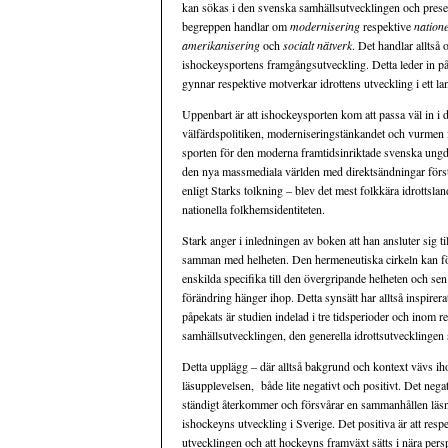
kan sökas i den svenska samhällsutvecklingen och presen
begreppen handlar om
modernisering
respektive
natione
amerikanisering
och
socialt nätverk
. Det handlar alltså 
ishockeysportens framgångsutveckling. Detta leder in på 
gynnar respektive motverkar idrottens utveckling i ett l
Uppenbart är att ishockeysporten kom att passa väl in i 
välfärdspolitiken, moderniseringstänkandet och vurmen 
sporten för den moderna framtidsinriktade svenska ung
den nya massmediala världen med direktsändningar först i
enligt Starks tolkning – blev det mest folkkära idrottsl
nationella folkhemsidentiteten.
Stark anger i inledningen av boken att han ansluter sig t
samman med helheten. Den hermeneutiska cirkeln kan för
enskilda specifika till den övergripande helheten och sen 
förändring hänger ihop. Detta synsätt har alltså inspire
påpekats är studien indelad i tre tidsperioder och inom r
samhällsutvecklingen, den generella idrottsutvecklingen
Detta upplägg – där alltså bakgrund och kontext vävs ih
läsupplevelsen, både lite negativt och positivt. Det neg
ständigt återkommer och försvårar en sammanhållen läs
ishockeyns utveckling i Sverige. Det positiva är att resp
utvecklingen och att hockeyns framväxt sätts i nära persp