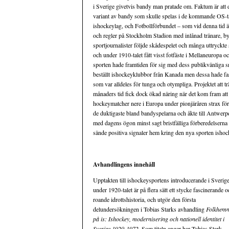
i Sverige givetvis bandy man pratade om. Faktum är att de
variant av bandy som skulle spelas i de kommande OS-tävli
ishockeylag, och Fotbollförbundet – som vid denna tid 
och regler på Stockholm Stadion med inlånad tränare, b
sportjournalister följde skådespelet och många uttryckte 
och under 1910-talet fått visst fotfäste i Mellaneuropa o
sporten hade framtiden för sig med dess publikvänliga s
beställt ishockeyklubbor från Kanada men dessa hade fas
som var alldeles för tunga och otympliga. Projektet att 
månaders tid fick dock ökad näring när det kom fram att 
hockeymatcher nere i Europa under pionjäråren strax för
de duktigaste bland bandyspelarna och åkte till Antwerpe
med dagens ögon minst sagt bristfälliga förberedelserna 
sände positiva signaler hem kring den nya sporten ishoc
Avhandlingens innehåll
Upptakten till ishockeysportens introducerande i Sverig
under 1920-talet är på flera sätt ett stycke fascinerande o
roande idrottshistoria, och utgör den första
delundersökningen i Tobias Starks avhandling
Folkhem
på is: Ishockey, modernisering och nationell identitet i
Sverige 1920-1972
. Som titeln anger har Tobias Stark