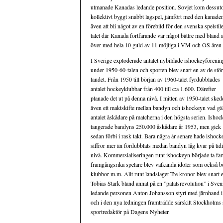
utmanade Kanadas ledande position. Sovjet kom dessuto
kollektivt byggt snabbt lagspel, jämfört med den kanaden
även att bli något av en förebild för den svenska spels
talet där Kanada fortfarande var något bättre med bland
över med hela 10 guld av 11 möjliga i VM och OS åren
I Sverige exploderade antalet nybildade ishockeyförenin
under 1950-60-talen och sporten blev snart en av de stör
landet. Från 1950 till början av 1960-talet fyrdubblades
antalet hockeyklubbar från 400 till c:a 1.600. Därefter
planade det ut på denna nivå. I mitten av 1950-talet sked
även ett maktskifte mellan bandyn och ishockeyn vad gä
antalet åskådare på matcherna i den högsta serien. Ishoc
tangerade bandyns 250.000 åskådare år 1953, men gick
sedan förbi i rask takt. Bara några år senare hade ishoc
siffror mer än fördubblats medan bandyn låg kvar på tid
nivå. Kommersialiseringen runt ishockeyn började ta far
framgångsrika spelare blev välkända idoler som också 
klubbor m.m. Allt runt landslaget Tre kronor blev snart 
Tobias Stark bland annat på en ”palatsrevolution” i Sven
ledande personen Anton Johansson styrt med järnhand i e
och i den nya ledningen framträdde särskilt Stockholms
sportredaktör på Dagens Nyheter.