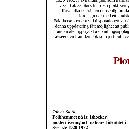
1920-1972
. I avhandlingen, som närmas
visar Tobias Stark hur det i praktiken 
förvandlades från en oansenlig nord
idrottsgrenar med ett lands
Fakultetsopponent vid disputationen var d
denna uppdatering fått möjlighet att publ
ändamålet upptryckt avhandlingsupplaga,
avseenden från den bok som just publicer
Pio
Tobias Stark
Folkhemmet på is: Ishockey,
modernisering och nationell identitet i
Sverige 1920-1972