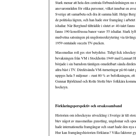
Stark menar att hela den centrala förbundsledningen nu m
ansvarområden för olika personer, vilket innebar en avse
Sverige att samarbeta och dra åt samma håll. Helge Bergl
de politiska lägren, och han hade stor framgång i arbete
ishallar. När Berglund tillträdde i slutet av 40-talet fanns
fanns 190 konstfrusna banor varav 55 ishallar. Stark lyf
medvetna satsningen på ungdomsrekrytering via tävlingar
1959 omtalade succén TV-pucken.
Massmedias roll ges stor betydelse. Tidigt fick ishocke
bevakningen från VM i Stockholm 1949 med Lennart Hyla
började i sin barndom tämligen omedelbart sända direkts
allra bäst i TV. Direktsända VM-turneringar på 60-tale
uppges hela 5 miljoner – runt 80 % av befolkningen, ett 
Gunnar Björklund och Rolle Stoltz blev folkkära kommentat
hockeyn.
Förklaringsperspektiv och orsakssamband
Historien om ishockeyns utveckling i Sverige är till stor
blev något av massmedias gunstling, ungdomar och spon
hade internationella framgångar och snart hade den nya s
Hur kan framgångshistorien förklaras? Vilka faktorer gyn