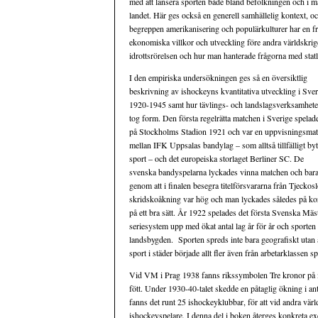
med att lansera sporten både bland befolkningen och i ma
landet. Här ges också en generell samhällelig kontext, o
begreppen amerikanisering och populärkulturer har en fra
ekonomiska villkor och utveckling före andra världskrig
idrottsrörelsen och hur man hanterade frågorna med statl
I den empiriska undersökningen ges så en översiktlig
beskrivning av ishockeyns kvantitativa utveckling i Sver
1920-1945 samt hur tävlings- och landslagsverksamhet
tog form. Den första regelrätta matchen i Sverige spelad
på Stockholms Stadion 1921 och var en uppvisningsma
mellan IFK Uppsalas bandylag – som alltså tillfälligt byt
sport – och det europeiska storlaget Berliner SC. De
svenska bandyspelarna lyckades vinna matchen och bara
genom att i finalen besegra titelförsvararna från Tjecko
skridskoåkning var hög och man lyckades således på kor
på ett bra sätt. År 1922 spelades det första Svenska Mäs
seriesystem upp med ökat antal lag år för år och sporten
landsbygden. Sporten spreds inte bara geografiskt utan ä
sport i städer började allt fler även från arbetarklassen 
Vid VM i Prag 1938 fanns rikssymbolen Tre kronor på m
fött. Under 1930-40-talet skedde en påtaglig ökning i an
fanns det runt 25 ishockeyklubbar, för att vid andra vär
ishockeyspelare. I denna del i boken återges konkreta exe