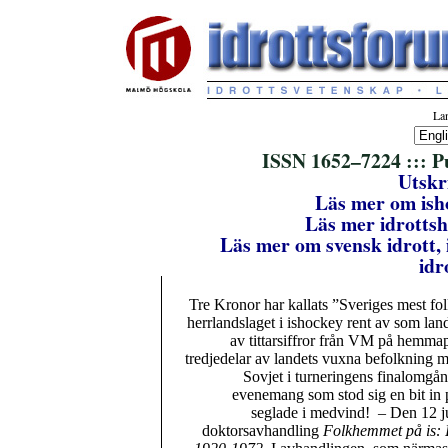
Lan
ISSN 1652–7224 ::: P
Utskri
Läs mer om ish
Läs mer idrottsh
Läs mer om svensk idrott, i
idr
Tre Kronor har kallats ”Sveriges mest fol
herrlandslaget i ishockey rent av som lan
av tittarsiffror från VM på hemmap
tredjedelar av landets vuxna befolkning 
Sovjet i turneringens finalomgån
evenemang som stod sig en bit in 
seglade i medvind! – Den 12 j
doktorsavhandling
Folkhemmet på is: I