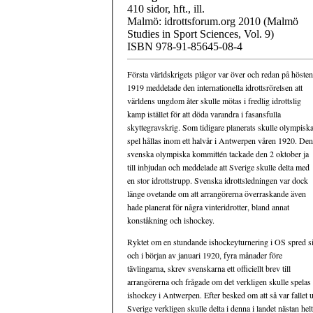
410 sidor, hft., ill.
Malmö: idrottsforum.org 2010 (Malmö
Studies in Sport Sciences, Vol. 9)
ISBN 978-91-85645-08-4
Första världskrigets plågor var över och redan på hösten
1919 meddelade den internationella idrottsrörelsen att
världens ungdom åter skulle mötas i fredlig idrottslig
kamp istället för att döda varandra i fasansfulla
skyttegravskrig. Som tidigare planerats skulle olympisk
spel hållas inom ett halvår i Antwerpen våren 1920. Den
svenska olympiska kommittén tackade den 2 oktober ja
till inbjudan och meddelade att Sverige skulle delta med
en stor idrottstrupp. Svenska idrottsledningen var dock
länge ovetande om att arrangörerna överraskande även
hade planerat för några vinteridrotter, bland annat
konståkning och ishockey.
Ryktet om en stundande ishockeyturnering i OS spred s
och i början av januari 1920, fyra månader före
tävlingarna, skrev svenskarna ett officiellt brev till
arrangörerna och frågade om det verkligen skulle spelas
ishockey i Antwerpen. Efter besked om att så var fallet 
Sverige verkligen skulle delta i denna i landet nästan he