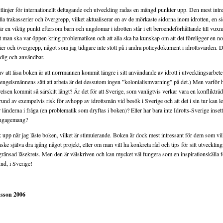
iktlinjer för internationellt deltagande och utveckling radas en mängd punkter upp. Den mest int
la trakasserier och övergrepp, vilket aktualiserar en av de mörkaste sidorna inom idrotten, en s
är en viktig punkt eftersom barn och ungdomar i idrotten står i ett beroendeförhållande till vux
tt man ska var öppen kring problematiken och att alla ska ha kunskap om att det föreligger en no
ier och övergrepp, något som jag tidigare inte stött på i andra policydokument i idrottsvärden. D
rdig och användbar.
v att läsa boken är att norrmännen kommit längre i sitt användande av idrott i utvecklingsarbete
t engelsmännens sätt att arbeta är det dessutom ingen ”kolonialismvarning” på det.) Men varför h
elsen kommit så särskilt långt? Är det för att Sverige, som vanligtvis verkar vara en konflikträdd
und av exempelvis risk för avhopp av idrottsmän vid besök i Sverige och att det i sin tur kan led
r länderna i fråga (en problematik som dryftas i boken)?
Eller har bara inte Idrotts-Sverige inse
 engagemang?
upp när jag läste boken, vilket är stimulerande. Boken är dock mest intressant för dem som vi
anske själva dra igång något projekt, eller om man vill ha konkreta råd och tips för sitt utveckli
ränsad läsekrets. Men den är välskriven och kan mycket väl fungera som en inspirationskälla fö
nd, i Sverige!
sson 2006