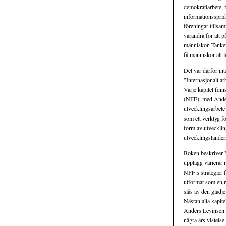
demokratiarbete
informationssprid
föreningar tillsam
varandra för att p
människor. Tanken 
få människor att l
Det var därför inte
”Internasjonalt ar
Varje kapitel finn
(NFF), med Anders
utvecklingsarbete 
som ett verktyg fö
form av utvecklin
utvecklingsländer
Boken beskriver N
upplägg varierar 
NFF:s strategier f
utformat som en res
slås av den glädj
Nästan alla kapite
Anders Levinsen. D
några års vistelse