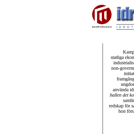
Kampe
statliga eko
industriali
non-governme
initi
framgånga
ungdom
använda idr
ballen det k
samli
redskap för s
hon föru