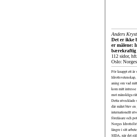
Anders Krys
Det er ikke 
er målene: I
bærekraftig 
112 sidor, hft.,
Oslo: Norges
För knappt ett år
Idrottsvetenskap,
aning om vad mitt 
kom mitt intresse 
mot mänskliga rät
Detta utvecklade
där målet blev en
internationellt ut
föreläsare och pot
Norges Idrottsf
längre i sitt arbe
SIDA, när det gäl