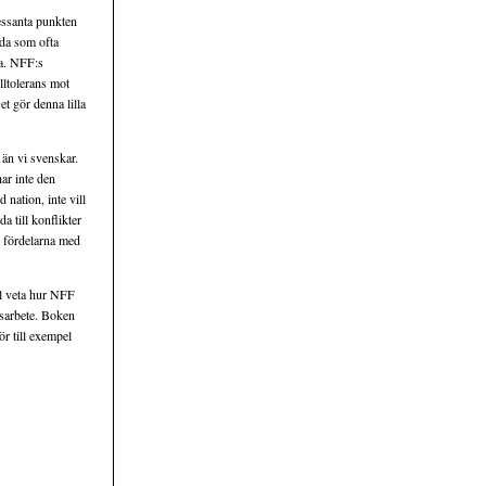
ressanta punkten
ida som ofta
na. NFF:s
lltolerans mot
et gör denna lilla
 än vi svenskar.
ar inte den
 nation, inte vill
a till
konflikter
tt fördelarna med
ll veta hur NFF
ngsarbete. Boken
r till exempel