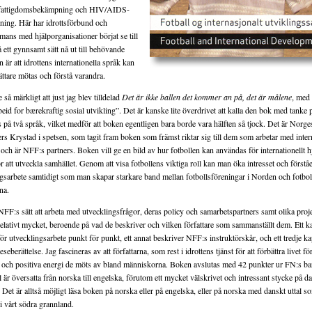
, fattigdomsbekämpning och HIV/AIDS-
ning. Här har idrottsförbund och
mans med hjälporganisationer börjat se till
å ett gynnsamt sätt nå ut till behövande
är att idrottens internationella språk kan
ättare mötas och förstå varandra.
 så märkligt att just jag blev tilldelad
Det är ikke ballen det kommer an på, det är målene
, med
beid for bærekraftig sosial utvikling”.
Det är kanske lite överdrivet att kalla den bok med tanke
s på två språk, vilket medför att boken egentligen bara borde vara hälften så tjock. Det är Norge
 Krystad i spetsen, som tagit fram boken som främst riktar sig till dem som arbetar med intern
och är NFF:s partners. Boken vill ge en bild av hur fotbollen kan användas för internationellt h
r att utveckla samhället. Genom att visa fotbollens viktiga roll kan man öka intresset och förstå
gsarbete samtidigt som man skapar starkare band mellan fotbollsföreningar i Norden och fotbol
na.
FF:s sätt att arbeta med utvecklingsfrågor, deras policy och samarbetspartners samt olika proj
relativt mycket, beroende på vad de beskriver och vilken författare som sammanställt dem. Ett ka
ör utvecklingsarbete punkt för punkt, ett annat beskriver NFF:s instruktörskår, och ett tredje ka
eberättelse. Jag fascineras av att författarna, som rest i idrottens tjänst för att förbättra livet fö
e och positiva energi de möts av bland människorna. Boken avslutas med 42 punkter ur FN:s b
l är översatta från norska till engelska, förutom ett mycket välskrivet och intressant stycke på da
et är alltså möjligt läsa boken på norska eller på engelska, eller på norska med danskt uttal som 
 i vårt södra grannland.