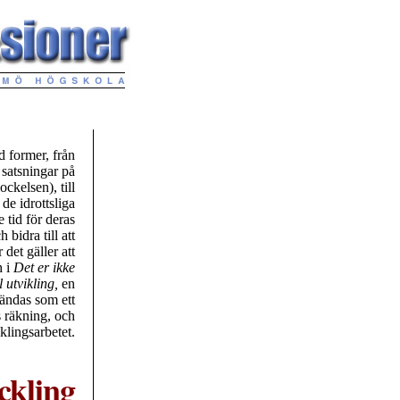
d former, från
 satsningar på
ockelsen), till
de idrottsliga
 tid för deras
bidra till att
det gäller att
 i
Det er ikke
 utvikling,
en
ändas som ett
s räkning, och
klingsarbetet.
ckling