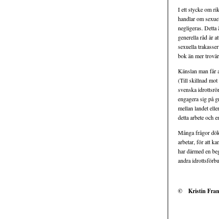
I ett stycke om r
handlar om sexuel
negligeras. Detta 
generella råd är a
sexuella trakasser
bok än mer trovä
Känslan man får a
(Till skillnad mo
svenska idrottsrör
engagera sig på gr
mellan landet elle
detta arbete och
Många frågor dök 
arbetar, för att k
har därmed en beg
andra idrottsförbu
© Kristin Fran