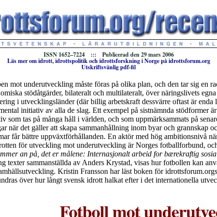
ISSN 1652–7224 ::: Publicerad den 29 mars 2006
Läs mer om idrott, idrottspolitik och idrottsforskning i Norge på idrottsforum.org
Utskriftsvänlig pdf-fil
n mot underutveckling måste föras på olika plan, och den tar sig en ra
nomiska stödåtgärder, bilateralt och multilateralt, över näringslivets egna
sering i utvecklingsländer (där billig arbetskraft dessvärre oftast är enda l
ntal initiativ av alla de slag. Ett exempel på sistnämnda stödformer är 
ativ som tas på många håll i världen, och som uppmärksammats på senare
r när det gäller att skapa sammanhållning inom byar och grannskap och 
ar får bättre uppväxtförhållanden. En aktör med hög ambitionsnivå när 
otten för utveckling mot underutveckling är Norges fotballforbund, och
ommer an på, det er målene: Internasjonalt arbeid for bærekraftig sosial
ng texter sammanställda av Anders Krystad, visas hur fotbollen kan anv
amhällsutveckling. Kristin Fransson har läst boken för idrottsforum.org
ndras över hur långt svensk idrott halkat efter i det internationella utvec
Fotboll mot underutve