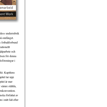
 dess underrubrik
 på omfånget.
s fotballforbund
ationellt
jälparbete och
elsen för denna
lsföreningar i
ekt. Kapitlens
pitel tar upp
pitel är mer
r sämre ställda,
arnkonvention.
nska författat av
i mitt fall efter