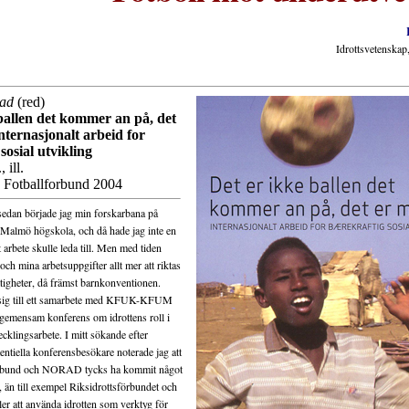
Idrottsvetenska
tad
(red)
ballen det kommer an på, det
nternasjonalt arbeid for
sosial utvikling
 ill.
 Fotballforbund 2004
 sedan började jag min forskarbana på
 Malmö högskola, och då hade jag inte en
arbete skulle leda till. Men med tiden
och mina arbetsuppgifter allt mer att riktas
tigheter, då främst barnkonventionen.
 sig till ett samarbete med KFUK-KFUM
 gemensam konferens om idrottens roll i
vecklingsarbete. I mitt sökande efter
entiella konferensbesökare noterade jag att
örbund och NORAD tycks ha kommit något
te, än till exempel Riksidrottsförbundet och
ler att använda idrotten som verktyg för