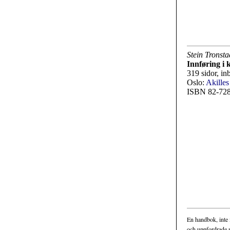
Stein Tronsta
Innføring i 
319 sidor, inb
Oslo:
Akilles
ISBN 82-728
En handbok, inte 
och uppfordrade m