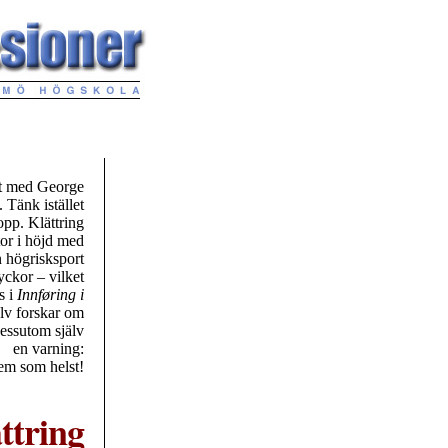
pat med George
 Tänk istället
pp. Klättring
tor i höjd med
n högrisksport
lyckor – vilket
s i
Innføring i
älv forskar om
dessutom själv
en varning:
em som helst!
ättring