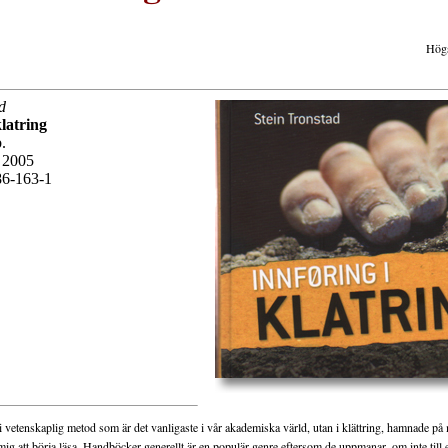
Högs
d
klatring
.
2005
6-163-1
i vetenskaplig metod som är det vanligaste i vår akademiska värld, utan i klättring, hamnade på 
ig att börja läsa. Handböcker generellt är en populär genre eftersom de uppmanar, om inte till e