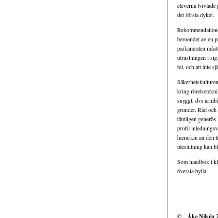
eleverna tvivlade 
det första dyket.
Rekommendationen 
beroendet av en p
parkamraten måste
utrustningen i si
fel, och att inte sjä
Säkerhetskulturen
kring rörelsetekni
snyggt, dvs armbå
grunder. Råd och 
tämligen generös 
profil inledningsv
hierarkin än den t
uteslutning kan bl
Som handbok i klä
översta hylla.
© Åke Nilsén 