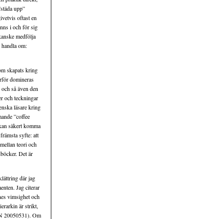
 ”städa upp”
vetvis oftast en
nns i och för sig
anske medfölja
l handla om:
som skapats kring
ärför domineras
, och så även den
er och teckningar
enska läsare kring
mande ”coffee
n kan säkert komma
främsta syfte: att
 mellan teori och
dböcker. Det är
lättring där jag
enten. Jag citerar
nnes vimsighet och
rarkin är strikt,
 (ÅN 20050531). Om