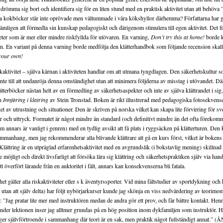
 att drömma sig bort och identifiera sig för en liten stund med en praktisk aktivitet utan att behöva
a kokböcker står inte oprövade men vältummade i våra kökshyllor därhemma? Författarna har gi
ämligen att förmedla sin kunskap pedagogiskt och därigenom stimulera till egen aktivitet. Det fi
teter som är mer eller mindre riskfyllda för utövaren. En varning,
Don’t try this at home!
borde k
n. En variant på denna varning borde medfölja den klätterhandbok som följande recension skal
 your own!
skaktivitet – själva kärnan i aktiviteten handlar om att utmana tyngdlagen. Den säkerhetskultur 
 inte till att undanröja denna omständighet utan att minimera följderna av misstag i utövandet. D
tterböcker nästan helt av en förmedling av säkerhetsaspekter och inte av själva klättrandet i sig
en
Innføring i klatring
av Stein Tronstad. Boken är rikt illustrerad med pedagogiska fotosekvens
 av utrustning och situationer. Den är skriven på norska vilket kan skapa lite förvirring för sv
 och uttryck. Formatet är något mindre än standard (och definitivt mindre än det ofta förekom
m annars är vanligt i genren) med en tydlig avsikt att få plats i ryggsäcken på klätterturen. De
 sammanhang, men jag rekommenderar alla blivande klättrare att gå en kurs först, vilket är bokens 
Klättring är en utpräglad erfarenhetsaktivitet med en avgrundslik (i bokstavlig mening) skillnad
te möjligt och direkt livsfarligt att försöka lära sig klättring och säkerhetspraktiken själv via han
 överfört lärande från en auktoritet i fält, annars kan konsekvenserna bli fatala.
 gäller alla riskaktiviteter eller s k äventyrssporter. Vid mina fältstudier av sportdykning och k
 utan att själv delta) har följt nybörjarkurser kunde jag skönja en viss nedvärdering av teorimom
: ”Jag pratar lite mer med instruktören medan de andra gör ett prov, och får bättre kontakt. He
under lektionen inser jag alltmer grundas på en hög position inom dykfamiljen som instruktör. Hie
ger självförtroende i sammanhang där teori är en sak, men praktik något fullständigt annat.”