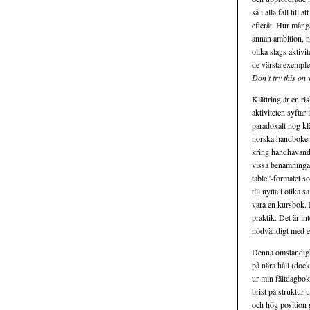
så i alla fall till
efteråt. Hur mång
annan ambition, n
olika slags aktivi
de värsta exemple
Don’t try this on
Klättring är en ri
aktiviteten syftar
paradoxalt nog klä
norska handbok
kring handhavandet
vissa benämningar
table”-formatet so
till nytta i olika
vara en kursbok. 
praktik. Det är in
nödvändigt med ett
Denna omständighet
på nära håll (dock
ur min fältdagbok
brist på struktur 
och hög position 