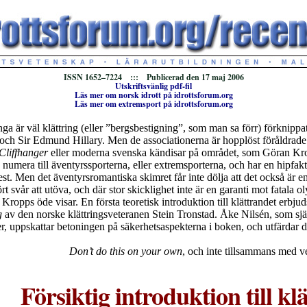
ISSN 1652–7224 ::: Publicerad den 17 maj 2006
Utskriftsvänlig pdf-fil
Läs mer om norsk idrott på idrottsforum.org
Läs mer om extremsport på idrottsforum.org
ga är väl klättring (eller ”bergsbestigning”, som man sa förr) förknip
och Sir Edmund Hillary. Men de associationerna är hopplöst föråldrade.
Cliffhanger
eller moderna svenska kändisar på området, som Göran Kro
 numera till äventyrssporterna, eller extremsporterna, och har en hipfak
t. Men det äventyrsromantiska skimret får inte dölja att det också är e
t svår att utöva, och där stor skicklighet inte är en garanti mot fatala o
Kropps öde visar. En första teoretisk introduktion till klättrandet erbjud
g
av den norske klättringsveteranen Stein Tronstad. Åke Nilsén, som sj
r, uppskattar betoningen på säkerhetsaspekterna i boken, och utfärdar 
Don’t do this on your own
, och inte tillsammans med v
Försiktig introduktion till kl