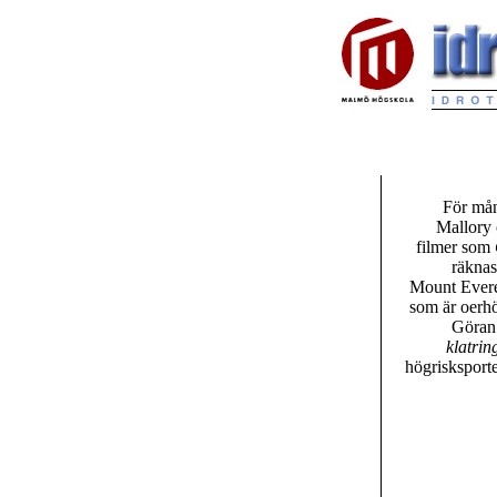
För mån
Mallory 
filmer som
räknas
Mount Everes
som är oerhör
Göran 
klatrin
högrisksporte