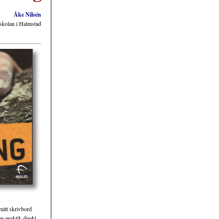
Åke Nilsén
kolan i Halmstad
mitt skrivbord
n praktik direkt,