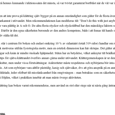
på hennes kunnande i lektionssalen det minsta, så var tvivlet garanterat bortblåst när de väl var 
att inte prova på klättring själv bygger på en annan omständighet som gäller för de flesta även
arkamrat i utövandet. Men rekommendationen kan modifieras till: ”Don’t do this with just any
 vara pålitlig är A och O. De allra flesta olyckor och olyckstillbud har den mänskliga faktorn s
g. Därför är den egna säkerheten beroende av den andres kompetens, både i att finnas till hands
lv ställa till det.
 står i centrum för boken och endast omkring 10 % av sidantalet (totalt 319 sidor) handlar om 
k motiveras utifrån fysiologiska motiv, men en estetisk dimension kan här skönjas. Det gäller att
gar och knän är mindre önskade hjälpmedel. Stilen har en betydelse, vilket anknyter till brädkul
tips för själva klättrandet överförs annars gärna under utövandet. Klättergemenskapen är ur de
kultur, men under vissa förutsättningar. Auktoriteter måste respekteras och nybörjarna bör inta
is. Att som nybörjare vara alltför påstridig, kaxig och självsäker, dvs att göra anspråk på en ann
illdelade, leder ofelbart till misstänksamhet från omgivningen – man betraktas som en säkerhetsr
i följden, vilket i praktiken innebär att man måste överge aktiviteten.
ttring kan boken varmt rekommenderas, men använd en stol eller stege när ni nästa gång äntra
2006