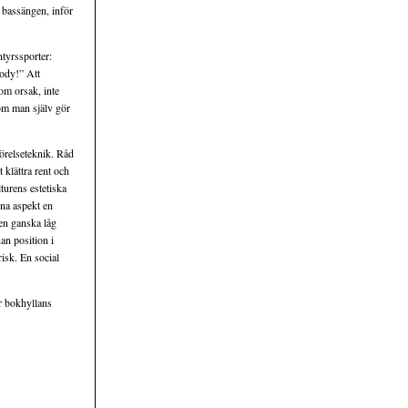
i bassängen, inför
tyrssporter:
body!” Att
om orsak, inte
 om man själv gör
rörelseteknik. Råd
 klättra rent och
turens estetiska
nna aspekt en
 en ganska låg
an position i
isk. En social
r bokhyllans