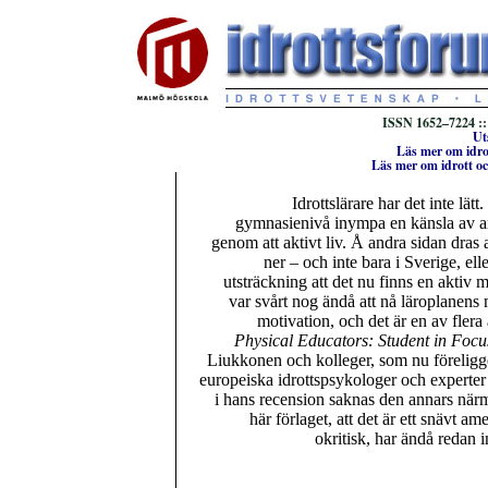
ISSN 1652–7224 ::
Ut
Läs mer om idro
Läs mer om idrott oc
Idrottslärare har det inte lät
gymnasienivå inympa en känsla av an
genom att aktivt liv. Å andra sidan dras 
ner – och inte bara i Sverige, el
utsträckning att det nu finns en aktiv
var svårt nog ändå att nå läroplanens m
motivation, och det är en av fler
Physical Educators: Student in Focu
Liukkonen och kolleger, som nu föreligg
europeiska idrottspsykologer och experter
i hans recension saknas den annars när
här förlaget, att det är ett snävt a
okritisk, har ändå redan 