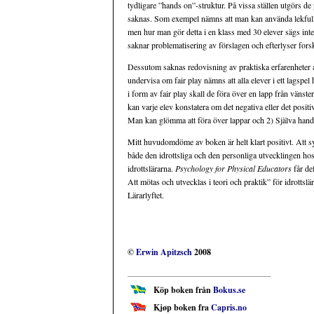
tydligare ”hands on”-struktur. På vissa ställen utgörs 
saknas. Som exempel nämns att man kan använda lekfulla
men hur man gör detta i en klass med 30 elever sägs inte
saknar problematisering av förslagen och efterlyser fors
Dessutom saknas redovisning av praktiska erfarenheter 
undervisa om fair play nämns att alla elever i ett lagspel
i form av fair play skall de föra över en lapp från vänste
kan varje elev konstatera om det negativa eller det posi
Man kan glömma att föra över lappar och 2) Själva handl
Mitt huvudomdöme av boken är helt klart positivt. Att s
både den idrottsliga och den personliga utvecklingen ho
idrottslärarna.
Psychology for Physical Educators
får de
Att mötas och utvecklas i teori och praktik” för idrottsl
Lärarlyftet.
©
Erwin Apitzsch
2008
Köp boken från
Bokus.se
Kjøp boken fra
Capris.no