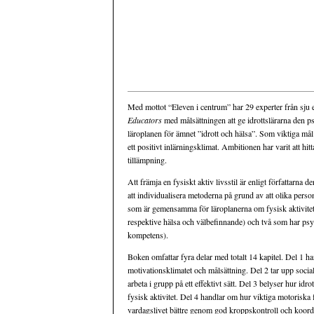
Med mottot “Eleven i centrum” har 29 experter från sju 
Educators
med målsättningen att ge idrottslärarna den p
läroplanen för ämnet ”idrott och hälsa”. Som viktiga mål 
ett positivt inlärningsklimat. Ambitionen har varit att hi
tillämpning.
Att främja en fysiskt aktiv livsstil är enligt författarna 
att individualisera metoderna på grund av att olika perso
som är gemensamma för läroplanerna om fysisk aktivitet
respektive hälsa och välbefinnande) och två som har psyk
kompetens).
Boken omfattar fyra delar med totalt 14 kapitel. Del 1 han
motivationsklimatet och målsättning. Del 2 tar upp socia
arbeta i grupp på ett effektivt sätt. Del 3 belyser hur id
fysisk aktivitet. Del 4 handlar om hur viktiga motoriska fä
vardagslivet bättre genom god kroppskontroll och koordin