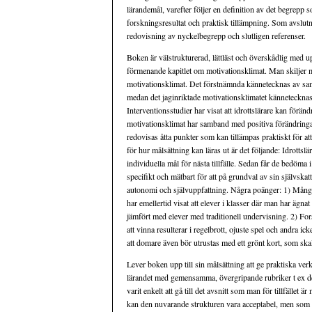
lärandemål, varefter följer en definition av det begrepp 
forskningsresultat och praktisk tillämpning. Som avslutnin
redovisning av nyckelbegrepp och slutligen referenser.
Boken är välstrukturerad, lättläst och överskådlig med up
förmenande kapitlet om motivationsklimat. Man skiljer mel
motivationsklimat. Det förstnämnda kännetecknas av sama
medan det jaginriktade motivationsklimatet känneteckna
Interventionsstudier har visat att idrottslärare kan föränd
motivationsklimat har samband med positiva förändringa
redovisas åtta punkter som kan tillämpas praktiskt för at
för hur målsättning kan läras ut är det följande: Idrottslär
individuella mål för nästa tillfälle. Sedan får de bedöma 
specifikt och mätbart för att på grundval av sin självskat
autonomi och självuppfattning. Några poänger: 1) Många idr
har emellertid visat att elever i klasser där man har ägnat
jämfört med elever med traditionell undervisning. 2) Fors
att vinna resulterar i regelbrott, ojuste spel och andra i
att domare även bör utrustas med ett grönt kort, som skall 
Lever boken upp till sin målsättning att ge praktiska ver
lärandet med gemensamma, övergripande rubriker t ex defi
varit enkelt att gå till det avsnitt som man för tillfället 
kan den nuvarande strukturen vara acceptabel, men som g