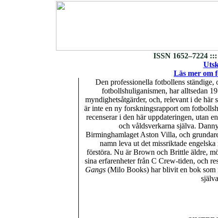
ISSN 1652–7224 :::
Utsk
Läs mer om fo
Den professionella fotbollens ständige, 
fotbollshuliganismen, har alltsedan 195
myndighetsåtgärder, och, relevant i de här s
är inte en ny forskningsrapport om fotboll
recenserar i den här uppdateringen, utan e
och våldsverkarna själva. Dann
Birminghamlaget Aston Villa, och grundare 
namn leva ut det missriktade engelska m
förstöra. Nu är Brown och Brittle äldre, möj
sina erfarenheter från C Crew-tiden, och res
Gangs
(Milo Books) har blivit en bok som ma
själv