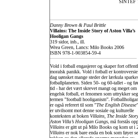
SINTEF T
Danny Brown & Paul Brittle
Villains: The Inside Story of Aston Villa’s
Hooligan Gangs
319 sidor, inb., ill.
Wrea Green, Lancs: Milo Books 2006
ISBN 978-1-903854-59-4
Vold i fotball engasjerer og skaper fort offentl
moralsk panikk. Vold i fotball er kontroversiel
dag uønsket mange steder der lærkula sparke
fotballplaneten. Siden 50- og 60-tallet - og fø
tid - har det vært skrevet mangt og meget om 
engelsk fotball, et fenomen som uttrykker seg
termen ”football hooliganism”. Fotballholiga
er også referert til som ”
The English Disease
er utvilsomt mot denne sosiale og kulturelle
konteksten at boken
Villains, The Inside Story
Aston Villa’s Hooligan Gangs
, må forstås op
Villains
er gitt ut på Milo Books og kom ut i 
Villains
er nok bare enda en bok som føyer se