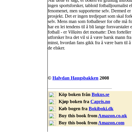
Når dette er sagt, er boken en grundig introduk
ingen sportsforsker, tabloid fotballjournalist e
fenomenet, men supporterne selv. Dermed er 
prosjekt. Det er ingen tredjepart som skal fo
selv. Mens man som fotballeser for ofte må f
har en lei tendens til å bli lange forsvarstale
fotball - er
Villains
det motsatte: Den fortelle
utforsker hva det vil si å være barsk mann fra
minst, hvordan fans gikk fra å være barn til 
de elsker.
©
Halvdan Haugsbakken
2008
Köp boken från
Bokus.se
Kjøp boken fra
Capris.no
Køb bogen fra
Bokiboki.dk
Buy this book from
Amazon.co.uk
Buy this book from
Amazon.com