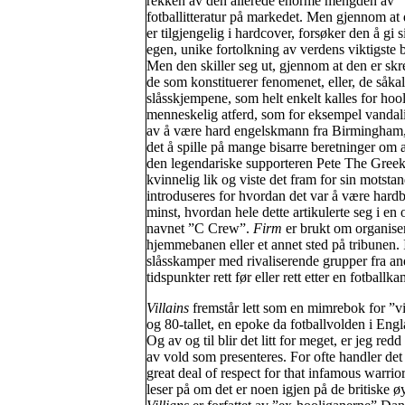
rekken av den allerede enorme mengden av
fotballitteratur på markedet. Men gjennom at
er tilgjengelig i hardcover, forsøker den å gi s
egen, unike fortolkning av verdens viktigste b
Men den skiller seg ut, gjennom at den er skr
de som konstituerer fenomenet, eller, de såkal
slåsskjempene, som helt enkelt kalles for hool
menneskelig atferd, som for eksempel vandal
av å være hard engelskmann fra Birmingham, 
det å spille på mange bisarre beretninger om æ
den legendariske supporteren Pete The Greek,
kvinnelig lik og viste det fram for sin motsta
introduseres for hvordan det var å være hardb
minst, hvordan hele dette artikulerte seg i en 
navnet ”C Crew”.
Firm
er brukt om organiser
hjemmebanen eller et annet sted på tribunen. I 
slåsskamper med rivaliserende grupper fra and
tidspunkter rett før eller rett etter en fotbal
Villains
fremstår lett som en mimrebok for ”v
og 80-tallet, en epoke da fotballvolden i Engl
Og av og til blir det litt for meget, er jeg red
av vold som presenteres. For ofte handler det 
great deal of respect for that infamous warri
leser på om det er noen igjen på de britiske 