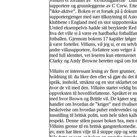
Villians
er forfattet av ”ex-hooliganerne” Dan
supportere og grunnleggerne av C Crew. Ette
”ikke-aktive”. Boken er et forsøk på å dokumen
supportergjenger med nær tilknytning til Aston
klubbene i England med en stor supporterska
United eksempelvis hadde sitt beryktede Red A
hva det ville si å være en hardbarka fotballfa
fotballen. Gjennom bokens 17 kapitler følger 
å være forteller.
Villians
, vil jeg si, er en se
andre villasupportere, forfattere som velger
med full identitet, vet leseren kun etternavnet
Clarky og Andy Browne beretter også om fotb
Villains
er interessant lesing av flere grunner
holdning til: du liker den eller så gjør du det 
språk, innhold, struktur og en stor uklarhet o
hvor
de vil med den.
Villains
starter veldig br
oppveksten til hovedforfatterne. Språket er mu
med hvor Brown og Brittle vil. De kjører seg 
handler om hvordan de ”kriger” med rivaliser
beskrivelse om hvordan puber endevendes og 
innstilling til britisk politi, som hele tiden 
respekt. Denne stilen passer boken bra, men nå
Villains
grense til en britisk gangsterkomedie. F
av, men har liten vilje til å stoppe opp og sette