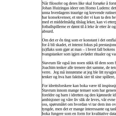
Når filosofer og deres like skal forsøke å fors
Johan Huizingas ideer om Homo Ludens: det 
unna hverdagens traurige og krevende rutiner; 
har konsekvenser, et sted der vi kan ta den hel
med et middelmådig tilslag leker, kan vi etter
fotballspillerne er dømt til å leke år etter år 
absurd.
Om det er én ting som er konstant i det omflak
for å bli skadet, et intenst fokus på prestasj
(u)flaks som gjør at man – i hvert fall boken
tvangstanker som igjen avføder ritualer og va
Stavrum får også inn noen stikk til dem som f
Joachim tenker alle trenere det samme, de t
verre. Jeg må innrømme at jeg ble litt nysgj
tenker og hva han faktisk sier til sine spill
For idrettsforskere kan boka være til inspirasj
Stavrum innom mange temaer som har generell 
foreldre og barn i idretten og den kjønnede id
ambisjoner og våre liv slik de leves, vår evne t
oss, spørsmålet om hvordan vi tar dem inn ove
tyngde, men det er mange interessante og tan
boka fungere som en form for kvalitative data: 