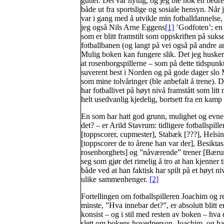
gutter. Det var nyttig, og jeg ble nok en bedre
både ut fra sportslige og sosiale hensyn. Når j
var i gang med å utvikle min fotballdannelse, 
jeg også Nils Arne Eggens
[1]
’Godfoten’; en
som er blitt framstilt som oppskriften på suks
fotballbanen (og langt på vei også på andre a
Mulig boken kan fungere slik. Det jeg husker
at rosenborgspillerne – som på dette tidspunkt
suverent best i Norden og på gode dager slo 
som mine tolvåringer (ble anbefalt å trene). 
har fotballivet på høyt nivå framstått som lit
helt usedvanlig kjedelig, bortsett fra en kamp
En som har hatt god grunn, mulighet og evne ti
det? – er Arild Stavrum: tidligere fotballspi
[toppscorer, cupmester], Stabæk [???], Helsi
[toppscorer de to årene han var der], Besikt
rosenborghets] og ”nåværende” trener [Bærum
seg som gjør det rimelig å tro at han kjenner 
både ved at han faktisk har spilt på et høyt n
ulike sammenhenger.
[2]
Fortellingen om fotballspilleren Joachim og re
minste, ”Hva innebar det?”, er absolutt blitt e
konsist – og i stil med resten av boken – hva 
slett om bokens hovedperson, Joachim, og hans