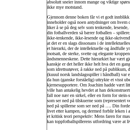
absolutt sneier innom mange og viktige spørsm
ikke mye motstand.
Gjennom denne boken får vi et godt innblikk
inneholder også noen antydninger om hvem du
liker å se på deg selv som tenkende, lesende, s
din fotballverden så bærer fotballen – spillere,
ikke-tenkende, ikke-lesende og ikke-skrivend
at det er en slags dissonans i de intellektuelle
et hierarki, der de intellektuelle og åndfulle
motsatt, de sterke, svette og elegante kroppene
åndsmenneskene. Dette hierarkiet har vært gj
kanskje er det heller ikke helt hva det en gan
som idrettsutøver, å rakke ned på publikum, det
(kuuul norsk landslagsspiller i håndball) var 
da hun (ganske forståelig) uttrykte et visst 
kjernesupportere. Om Joachim hadde vært littera
ville han antakelig hevdet at han dekonstruerte
fall noe nær en sirkel, eller en form for stein
som ser ned på tilskuerne som (representert ve
ned på spillerne som ser ned på …. Din fordel 
livet etter kampen, og dermed forblir leken i 
et kritisk teori perspektiv: Mens faren for mas
kan toppfotballspillerens utfordring være at l