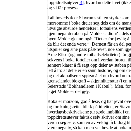
toppidrettsutøver
[3]
, hvordan dette livet (ikke
og vi får prosess.
I all hovedsak er Stavrums stil en styrke so
morsomme i boka dreier seg dels om de mange 
utvalgte absurde hendelser i fotballens verden
hjemmegarderoben på Molde stadion? - dels om 
byen Molde gjennomgå: ”Det er for jævlig å b
da blir det enda verre.”. Dernest får en del pe
utspiller seg sine pass påskrevet, noe som igje
Arne Riise (og andre fotballselebriteter) får
sekvens i boka forteller om hvordan broren t
sønner) klarer å få sagt opp deler av staben p
lett å tro at dette er en sann historie, og om det 
og det aktualiserer spørsmålet om hvordan man 
grenselandet biografi – skjønnlitteratur (i e
Seierstads ’Bokhandleren i Kabul’). Men, for 
laget Molde er det gøy.
Boka er morsom, god å lese, og har jevnt over 
og forskningsrettet blikk på idretten, er St
hverdagsbeskrivelsene gir gode innblikk i en t
toppidrettsutøver faktisk selv skriver om sine
verdi i seg selv, som en av veldig få bidrag ti
være negativ, så kan men vel hevde at boka nest