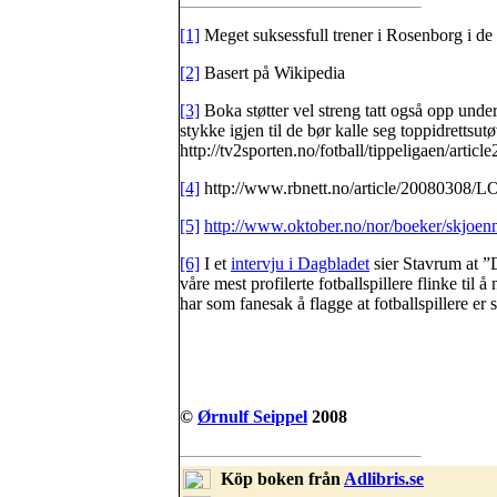
[1]
Meget suksessfull trener i Rosenborg i de f
[2]
Basert på Wikipedia
[3]
Boka støtter vel streng tatt også opp under
stykke igjen til de bør kalle seg toppidrettsut
http://tv2sporten.no/fotball/tippeligaen/artic
[4]
http://www.rbnett.no/article/200803
[5]
http://www.oktober.no/nor/boeker/skjoen
[6]
I et
intervju i Dagbladet
sier Stavrum at ”D
våre mest profilerte fotballspillere flinke til
har som fanesak å flagge at fotballspillere e
©
Ørnulf Seippel
2008
Köp boken från
Adlibris.se