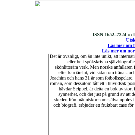
ISSN 1652–7224 ::: 
Utsk
Läs mer om fo
Läs mer om nors
Det är ovanligt, om än inte unikt, att internati
eller helt spökskrivna självbiografier
skönlitterära verk. Men norske anfallaren
efter karriärslut, vid sidan om tränar- o
Joachim och hans 31 år som fotbollsspelare.
roman, som dessutom fått ett i huvudsak posit
hävdar Seippel, är detta en bok av stort i
synnerhet, och det just på grund av att det
skeden från människor som själva upplevt d
och biografi, erbjuder ett fruktbart case för