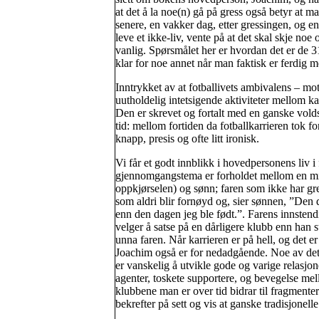
at det å la noe(n) gå på gress også betyr at ma
senere, en vakker dag, etter gressingen, og en f
leve et ikke-liv, vente på at det skal skje noe
vanlig. Spørsmålet her er hvordan det er de 3
klar for noe annet når man faktisk er ferdig 
Inntrykket av at fotballivets ambivalens – m
uutholdelig intetsigende aktiviteter mellom
Den er skrevet og fortalt med en ganske volds
tid: mellom fortiden da fotballkarrieren tok fo
knapp, presis og ofte litt ironisk.
Vi får et godt innblikk i hovedpersonens liv i f
gjennomgangstema er forholdet mellom en mild
oppkjørselen) og sønn; faren som ikke har gre
som aldri blir fornøyd og, sier sønnen, ”Den d
enn den dagen jeg ble født.”. Farens innstend
velger å satse på en dårligere klubb enn han 
unna faren. Når karrieren er på hell, og det e
Joachim også er for nedadgående. Noe av det s
er vanskelig å utvikle gode og varige relasjone
agenter, toskete supportere, og bevegelse mel
klubbene man er over tid bidrar til fragmentert
bekrefter på sett og vis at ganske tradisjonelle 