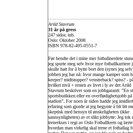
Arild Stavrum
31 år på gress
247 sidor, inb.
Oslo: Oktober 2008
ISBN 978-82-495-0551-7
Før hendte det i mine mer fotballnerdete stund
jeg spurte meg selv hvor mye fotballkarriere 
skulle hatt for å bytte bort den (synes jeg sel
jobben jeg har nå: hvor mange kamper som h
keeper? midtstopper? venstreback? spiss? - p
hvilket nivå + resten av livet i ly av det Arild
Stavrum beskriver som en jobbgaranti: ”En sti
sportsbutikken eller en overflødighetsjobb på
stadion”. For noen år siden hadde jeg imidler
erfaring som gjorde at jeg begynte å bli litt m
skeptisk med hensyn til ønskeligheten (ikke
sannsynligheten) av et slikt jobbytte: Jeg tok 
trenerkurs i regi av Oslo Fotballkrets og lærte
hvordan man virkelig skal trene et fotballag 