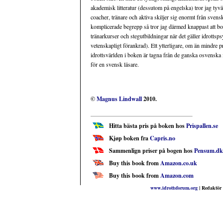
akademisk litteratur (dessutom på engelska) tror jag tyv
coacher, tränare och aktiva skiljer sig enormt från svensk
komplicerade begrepp så tror jag därmed knappast att boke
tränarkurser och stegutbildningar när det gäller idrottsps
vetenskapligt förankrad). Ett ytterligare, om än mindre p
idrottsvärlden i boken är tagna från de ganska osvenska i
för en svensk läsare.
©
Magnus Lindwall
2010.
Hitta bästa pris på boken hos
Prispallen.se
Kjøp boken fra
Capris.no
Sammenlign priser på bogen hos
Pensum.dk
Buy this book from
Amazon.co.uk
Buy this book from
Amazon.com
www.idrottsforum.org
| Redaktör