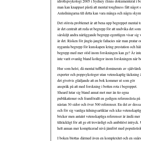
idrottspsykologi 2005 i Sydney (finns dokumenterat i 
man kan knappast påstå att mental toughness fått något s
Anledningarna till detta kan vara många och några skymt
Det största problemet är att bena upp begreppet mental 
är det centralt att reda ut begrepp för att undvika det som
särskiljt andra närliggande begrepp egentligen visar sig 
är det. Risken för jingle-jangle fallacies när man pratar
nygamla begrepp för kunskapen kring prestation och häls
begrepp med mer stöd inom forskningen kan ge? Är inte 
inte varit ovanlig bland kollegor inom forskningen när b
Hur som helst, då mental tuffhet dominerats av självlärd
experter och poppsykologer utan vetenskaplig täckning 
det givetvis glädjande att en bok kommer ut som gör
anspråk på att med forskning i botten rota i begreppet.
Sheard lutar sig bland annat mot mer än tio egna
publikationer och framförallt en gedigen referenslista på
nästan 30 sidor och över 500 referenser. En del av dessa 
och för sig vanliga tidningsartiklar och icke-vetenskapli
böcker men antalet vetenskapliga referenser är ändå mer
tillräckligt för att ge ett trovärdigt och ambitiöst intryc
helt annan mer komplicerad nivå jämfört med populistis
I boken blottas därmed även en komplexitet och en snår