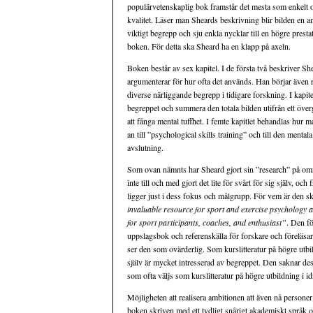
populärvetenskaplig bok framstår det mesta som enkelt o
kvalitet. Läser man Sheards beskrivning blir bilden en 
viktigt begrepp och sju enkla nycklar till en högre presta
boken. För detta ska Sheard ha en klapp på axeln.
Boken består av sex kapitel. I de första två beskriver 
argumenterar för hur ofta det används. Han börjar även r
diverse närliggande begrepp i tidigare forskning. I kapite
begreppet och summera den totala bilden utifrån ett öve
att fånga mental tuffhet. I femte kapitlet behandlas hur 
an till ”psychological skills training” och till den mentala
avslutning.
Som ovan nämnts har Sheard gjort sin ”research” på områ
inte till och med gjort det lite för svårt för sig själv, oc
ligger just i dess fokus och målgrupp. För vem är den s
invaluable resource for sport and exercise psychology a
for sport participants, coaches, and enthusiast”
. Den f
uppslagsbok och referenskälla för forskare och föreläsa
ser den som ovärderlig. Som kurslitteratur på högre utbi
själv är mycket intresserad av begreppet. Den saknar 
som ofta väljs som kurslitteratur på högre utbildning i 
Möjligheten att realisera ambitionen att även nå personer
boken skriven med ett tydligt snårigt akademiskt språk oc