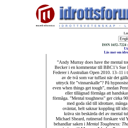
Lan
ISSN 1652–7224 ::
Ut
Läs mer om idro
”Andy Murray does have the mental to
Becker i en kommentar till BBC1’s Sue Ba
Federer i Australian Open 2010. 13–11 i tr
av de två som var tuffast när det gäl
uttryck för ”vinnarskalle”? På hypnosisn
even when things get tough”, medan Penn S
eller tillägnad förmåga att handskas 
förmåga. ”Mental toughness” ger cirka 900.
med goda råd till idrottare, många 
oväntat, helt saknar koppling till idr
kräva sin beskärda del av mental tuf
Michael Sheard, rutinerad forskare vid 
behandlar saken i
Mental Toughness: The