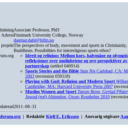
fattning
Associate Professor, PhD
Adress
Finnmark University College, Norway
dagmar.dahl@hifm.no
 projekt
The perspectives of body, movement and sports in Christianity,
Buddhism. Possibilities for interreligious sports ethos?
orum.org
Idrett og religion: Mellom kors, halvmåne og olympis
refleksjoner over mulighetene og nye perspektiver av
partnerskap
(artikel 040914)
Sports Stories and the Bible
Stan Nix
Carlsbad, CA: M
2003
(recension 050118)
Playing with God: Religion and Modern Sport
Willia
Cambridge, MA: Harvard University Press 2007
(recens
Muslim Women and Sport
Tansin Benn, Gertud Pfiste
Jawad
(red) Abingdon, Oxon: Routledge 2010
(recensio
daterad
2011–08–31
sforum.org
| Redaktör
Kjell E. Eriksson
| Ansvarig utgivare
Aag