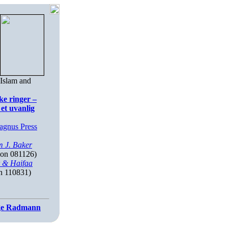
 Islam and
ke ringer –
 et uvanlig
agnus Press
m J. Baker
ion 081126)
r & Haifaa
n 110831)
e Radmann