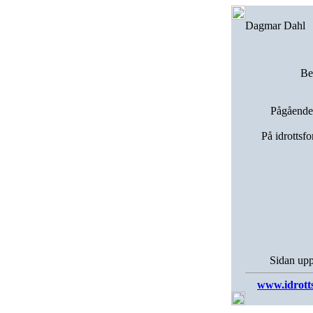
Dagmar Dahl
Be
Pågående
På idrottsf
Sidan upp
www.idrott