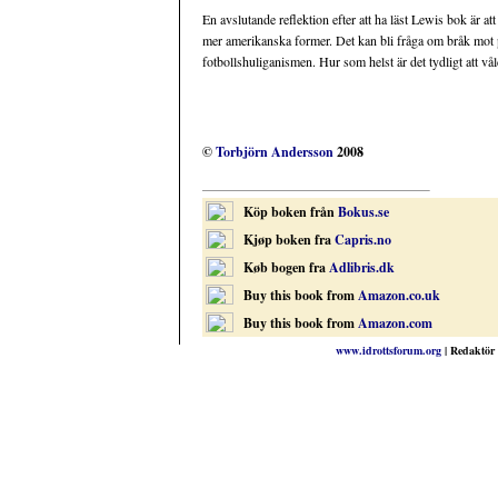
En avslutande reflektion efter att ha läst Lewis bok är a
mer amerikanska former. Det kan bli fråga om bråk mot p
fotbollshuliganismen. Hur som helst är det tydligt att vål
©
Torbjörn Andersson
2008
Köp boken från
Bokus.se
Kjøp boken fra
Capris.no
Køb bogen fra
Adlibris.dk
Buy this book from
Amazon.co.uk
Buy this book from
Amazon.com
www.idrottsforum.org
| Redaktör