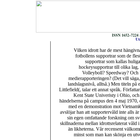
ISSN 1652–7224 :
Ut
Vilken idrott har de mest hängivn
fotbollens supportrar som de fle
supportrar som kallas hulig
hockeysupportrar till olika lag
Volleyboll? Speedway? Och vi
medierapporteringen? (Det vill säga,
landslagsnivå, alltså.) Men titeln på
Littlefield(, talar ett annat språk. Förfat
Kent State Univeristy i Ohio, och
händelserna på campus den 4 maj 1970, då
med en demonstration mot Vietnamkri
avslöjar han att supportervåld inte alls
sin egen omfattande forskning om sve
skillnaderna mellan idrottsrelaterat vål
än likheterna. Vår recensent välkomn
minst som man kan skönja en utve