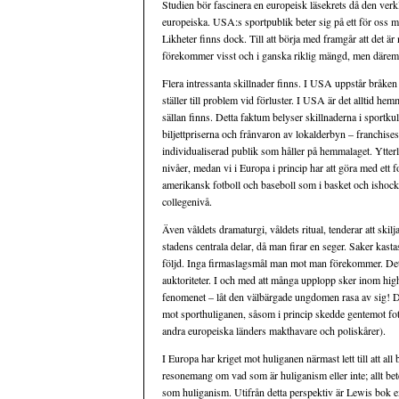
Studien bör fascinera en europeisk läsekrets då den ver
europeiska. USA:s sportpublik beter sig på ett för oss 
Likheter finns dock. Till att börja med framgår att det 
förekommer visst och i ganska riklig mängd, men däremo
Flera intressanta skillnader finns. I USA uppstår bråke
ställer till problem vid förluster. I USA är det alltid he
sällan finns. Detta faktum belyser skillnaderna i sportku
biljettpriserna och frånvaron av lokalderbyn – franchisesy
individualiserad publik som håller på hemmalaget. Ytterli
nivåer, medan vi i Europa i princip har att göra med ett 
amerikansk fotboll och baseboll som i basket och ishock
collegenivå.
Även våldets dramaturgi, våldets ritual, tenderar att ski
stadens centrala delar, då man firar en seger. Saker kast
följd. Inga firmaslagsmål man mot man förekommer. Det 
auktoriteter. I och med att många upplopp sker inom high
fenomenet – låt den välbärgade ungdomen rasa av sig! Det
mot sporthuliganen, såsom i princip skedde gentemot fotbo
andra europeiska länders makthavare och poliskårer).
I Europa har kriget mot huliganen närmast lett till att all
resonemang om vad som är huliganism eller inte; allt bet
som huliganism. Utifrån detta perspektiv är Lewis bok ex