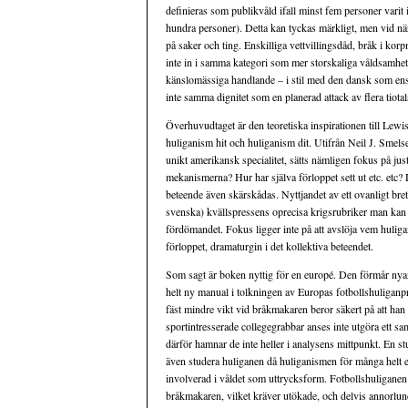
definieras som publikvåld ifall minst fem personer varit
hundra personer). Detta kan tyckas märkligt, men vid när
på saker och ting. Enskilliga vettvillingsdåd, bråk i korp
inte in i samma kategori som mer storskaliga våldsamhet
känslomässiga handlande – i stil med den dansk som en
inte samma dignitet som en planerad attack av flera tiotal
Överhuvudtaget är den teoretiska inspirationen till Lew
huliganism hit och huliganism dit. Utifrån Neil J. Smelse
unikt amerikansk specialitet, sätts nämligen fokus på just
mekanismerna? Hur har själva förloppet sett ut etc. etc? 
beteende även skärskådas. Nyttjandet av ett ovanligt bret
svenska) kvällspressens oprecisa krigsrubriker man kan 
fördömandet. Fokus ligger inte på att avslöja vem huligan
förloppet, dramaturgin i det kollektiva beteendet.
Som sagt är boken nyttig för en europé. Den förmår nyan
helt ny manual i tolkningen av Europas fotbollshuliganp
fäst mindre vikt vid bråkmakaren beror säkert på att han 
sportintresserade collegegrabbar anses inte utgöra ett 
därför hamnar de inte heller i analysens mittpunkt. En st
även studera huliganen då huliganismen för många helt enke
involverad i våldet som uttrycksform. Fotbollshuliganen 
bråkmakaren, vilket kräver utökade, och delvis annorlund