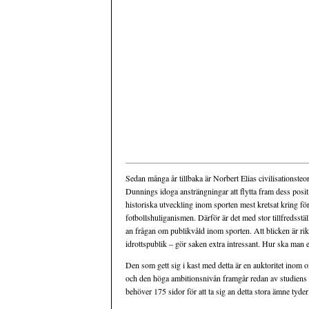
Sedan många år tillbaka är Norbert Elias civilisationsteo
Dunnings idoga ansträngningar att flytta fram dess posit
historiska utveckling inom sporten mest kretsat kring fö
fotbollshuliganismen. Därför är det med stor tillfredsst
an frågan om publikvåld inom sporten. Att blicken är ri
idrottspublik – gör saken extra intressant. Hur ska man
Den som gett sig i kast med detta är en auktoritet inom 
och den höga ambitionsnivån framgår redan av studiens a
behöver 175 sidor för att ta sig an detta stora ämne tyder 