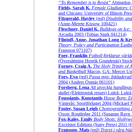
“To Remember is to Resist”
Abingdon, 
Fields, Sarah K.
Female Gladiators: G
and Chicago: University of Illinois Pr
Fitzgerald, Hayley
(red)
Disability an
(Anne-Merete Kissow 100421)
Fleschner, Daniel K.
Bulldogs on Ice:
Arcadia 2003 (Tobias Stark 041214)
Flintoff, Anne, Jonathan Long & Ke
Theory, Policy and Participation
Eastbo
Fransson 071107)
Foer, Franklin
Fotboll förklarar värld
(Översättning Henrik Grundenäs) Stoc
Forney, Craig A.
The Holy Trinity of 
and Basketball
Macon, GA: Mercer Uni
Fors, Eva
(red)
Passa mig: Inkluderad 
2004 (Anders Östnäs 061101)
Forsberg, Lena
Att utveckla handlings
stallet
(Elektronisk resurs) Luleå: Lule
Foussianis, Konstantis
Hasse Borg: Ett
Västerås: Sportförlaget 2004 (Mickael
Foster, Susan Leigh
Choreographing E
Oxon: Routledge 2011 (Susanne Ravn 
Fox-Kales, Emily
Body Shots: Hollywo
Excelsior Editions (Suny Press) 2011 
Fransson, Mats
(red)
Travet i våra hj