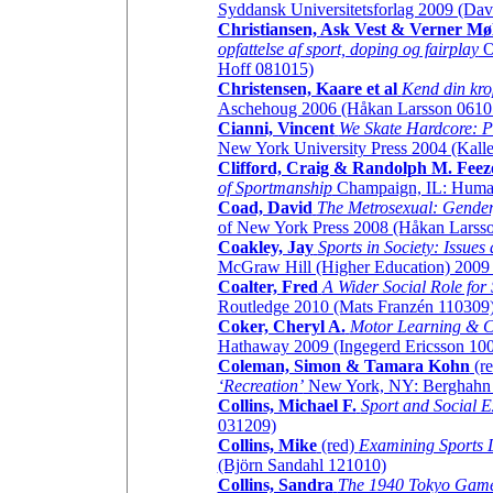
Syddansk Universitetsforlag 2009 (Da
Christiansen, Ask Vest & Verner Møl
opfattelse af sport, doping og fairplay
O
Hoff 081015)
Christensen, Kaare et al
Kend din kro
Aschehoug 2006 (Håkan Larsson 0610
Cianni, Vincent
We Skate Hardcore: P
New York University Press 2004 (Kall
Clifford, Craig & Randolph M. Feeze
of Sportmanship
Champaign, IL: Human
Coad, David
The Metrosexual: Gender,
of New York Press 2008 (Håkan Larss
Coakley, Jay
Sports in Society: Issues
McGraw Hill (Higher Education) 2009 
Coalter, Fred
A Wider Social Role for
Routledge 2010 (Mats Franzén 110309
Coker, Cheryl A.
Motor Learning & Co
Hathaway 2009 (Ingegerd Ericsson 10
Coleman, Simon & Tamara Kohn
(r
‘Recreation’
New York, NY: Berghahn 
Collins, Michael F.
Sport and Social E
031209)
Collins, Mike
(red)
Examining Sports 
(Björn Sandahl 121010)
Collins, Sandra
The 1940 Tokyo Games