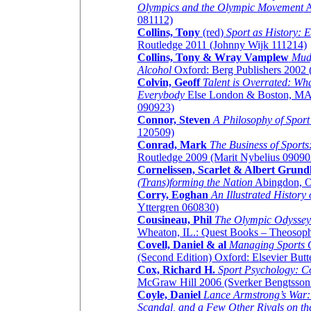
Olympics and the Olympic Movement
A
081112)
Collins, Tony
(red)
Sport as History: 
Routledge 2011 (Johnny Wijk 111214)
Collins, Tony & Wray Vamplew
Mud,
Alcohol
Oxford: Berg Publishers 2002 
Colvin, Geoff
Talent is Overrated: Wh
Everybody
Else London & Boston, MA: 
090923)
Connor, Steven
A Philosophy of Sport
120509)
Conrad, Mark
The Business of Sports
Routledge 2009 (Marit Nybelius 09090
Cornelissen, Scarlet & Albert Grund
(Trans)forming the Nation
Abingdon, O
Corry, Eoghan
An Illustrated History
Yttergren 060830)
Cousineau, Phil
The Olympic Odyssey: 
Wheaton, IL.: Quest Books – Theosoph
Covell, Daniel & al
Managing Sports O
(Second Edition) Oxford: Elsevier But
Cox, Richard H.
Sport Psychology: C
McGraw Hill 2006 (Sverker Bengtsson
Coyle, Daniel
Lance Armstrong’s War:
Scandal, and a Few Other Rivals on th