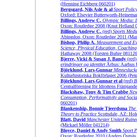
(Henning Eichberg 060201)
Bergsgard, Nils Asle & al
Sport Polic
Oxford: Elsevier Butterworth-Heinema
Billings, Andrew C.
Olympic Media: In
Oxon: Routledge 2008 (Knut Helland 
Billings, Andrew C.
(red)
Sports Medi
Abingdon, Oxon: Routledge 2011 (Mar
Bishop, Philip A.
Measurement and Eval
Science, Physical Education, Coaching,
Hathaway 2008 (Torsten Buhre 081126
Bjerre, Vicki & Susan J. Bandy
(red
erindringer og identitet
Århus: Aarhus U
Björklund, Lars-Gunnar
Minneslucko
Kulturhistoriska Bokförlaget 2006 (Pe
Björklund, Lars-Gunnar et al
(red)
B
Centralförening för Idrottens Främjan
Blackshaw, Tony & Tim Crabbe
New
Consumption, Performativity and Socia
060201)
Blankenship, Bonnie Tjeerdsma
The 
Theory to Practice
Scottsdale, AZ: Ho
Blatt, David
Manchester United Ruine
(Mickael Möller 041214)
Bloyce, Daniel & Andy Smith
Sport P
Oxon: Routledge 2010 (Anders Östnäs