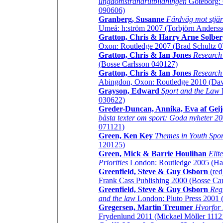
ungdomstränarutbildningen
Göteborg: 
090606)
Granberg, Susanne
Färdväg mot stjä
Umeå: h:ström 2007 (Torbjörn Anders
Gratton, Chris & Harry Arne Solber
Oxon: Routledge 2007 (Brad Schultz 0
Gratton, Chris & Ian Jones
Research 
(Bosse Carlsson 040127)
Gratton, Chris & Ian Jones
Research 
Abingdon, Oxon: Routledge 2010 (Dav
Grayson, Edward
Sport and the Law
L
030622)
Greder-Duncan, Annika, Eva af Geij
bästa texter om sport: Goda nyheter 2
071121)
Green, Ken
Key
Themes in Youth Spor
120125)
Green, Mick & Barrie Houlihan
Elit
Priorities
London: Routledge 2005 (Ha
Greenfield, Steve & Guy Osborn
(red
Frank Cass Publishing 2000 (Bosse Ca
Greenfield, Steve & Guy Osborn
Reg
and the law
London: Pluto Press 2001 
Gregersen, Martin Treumer
Hvorfor 
Frydenlund 2011 (Mickael Möller 1112