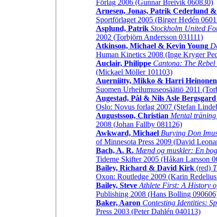
Förlag 2006 (Gunnar Breivik 060830)
Arnesen, Jonas, Patrik Cederlund
Sportförlaget 2005 (Birger Hedén 0601
Asplund, Patrik
Stockholm United Fot
2002 (Torbjörn Andersson 031111)
Atkinson, Michael & Kevin Young
De
Human Kinetics 2008 (Inge Kryger Pe
Auclair, Philippe
Cantona: The Rebel
(Mickael Möller 101103)
Auerniitty, Mikko & Harri Heinonen
Suomen Urheilumuseosäätiö 2011 (Tor
Augestad, Pål & Nils Asle Bergsgard
Oslo: Novus forlag 2007 (Stefan Lind
Augustsson, Christian
Mental träning 
2008 (Johan Fallby 081126)
Awkward, Michael
Burying Don Imus
of Minnesota Press 2009 (David Leona
Bach, A. R.
Mænd og muskler: En bog 
Tiderne Skifter 2005 (Håkan Larsson 
Bailey, Richard & David Kirk
(red)
T
Oxon: Routledge 2009 (Karin Redelius
Bailey, Steve
Athlete First: A History
Publishing 2008 (Hans Bolling 090606
Baker, Aaron
Contesting Identities: S
Press 2003 (Peter Dahlén 040113)