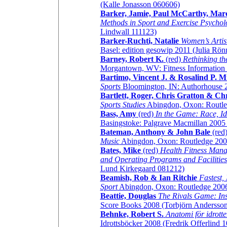
(Kalle Jonasson 060606)
Barker, Jamie, Paul McCarthy, Mar
Methods in Sport and Exercise Psychol
Lindwall 111123)
Barker-Ruchti, Natalie
Women’s Artis
Basel: edition gesowip 2011 (Julia Rö
Barney, Robert K.
(red)
Rethinking th
Morgantown, WV: Fitness Information
Bartimo, Vincent J. & Rosalind P. M
Sports
Bloomington, IN: Authorhouse 
Bartlett, Roger, Chris Gratton & Chr
Sports Studies
Abingdon, Oxon: Routle
Bass, Amy
(red)
In the Game: Race, Ide
Basingstoke: Palgrave Macmillan 2005
Bateman, Anthony & John Bale
(red
Music
Abingdon, Oxon: Routledge 2009
Bates, Mike
(red)
Health Fitness Man
and Operating Programs and Facilities
Lund Kirkegaard 081212)
Beamish, Rob & Ian Ritchie
Fastest,
Sport
Abingdon, Oxon: Routledge 2006 
Beattie, Douglas
The Rivals Game: Ins
Score Books 2008 (Torbjörn Andersso
Behnke, Robert S.
Anatomi för idrott
Idrottsböcker 2008 (Fredrik Offerlind 