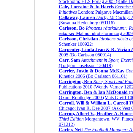
Stockholm: HLS Förlag 2005 (Kalle Da
Cale, Lorraine & Jo Harris
Exercise 
Initiatives
London: Palgrave Macmillan
Callaway, Lauren
Darby McCarthy: A
(Susanna Hedenborg 051116)
Carlsson, Bo
Idrottens rättskulturer: 
exkurser
Malmö: idrottsforum.org 200
Carlsson, Christian
Idrottens olösta g
Schenker 100922)
Carpenter, Linda Jean & R. Vivian 
2005 (Bo Carlsson 050914)
Carr, Sam
Attachment in Sport, Exerci
(Torbjörn Josefsson 120418)
Carrier, Justin & Donna McKay
Com
Kinetics 2006 (Bo Carlsson 061101)
Carrington, Ben
Race, Sport and Poli
Publications 2010 (Wendy Varney 120
Carrington, Ben & Ian McDonald
(r
Oxon: Routledge 2009 (Mats Greiff 10
Carroll, Will & William L. Carroll
Th
Chicago: Ivan R. Dee 2007 (Ask Vest C
Carron, Albert V., Heather A. Haus
Third Edition
Morgantown, WV: Fitness
071212)
Carter, Neil
The Football Manager: A 