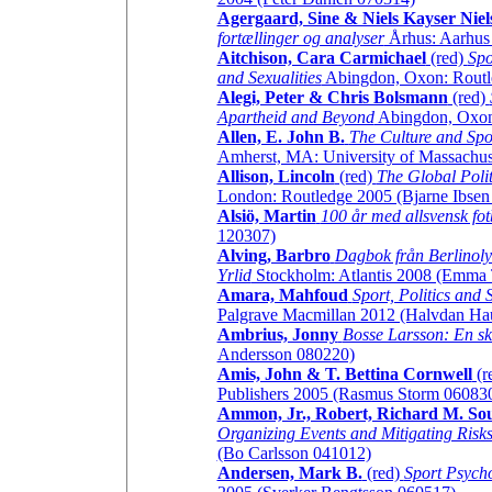
Agergaard, Sine & Niels Kayser Niel
fortællinger og analyser
Århus: Aarhus 
Aitchison, Cara Carmichael
(red)
Spo
and Sexualities
Abingdon, Oxon: Routl
Alegi, Peter & Chris Bolsmann
(red)
Apartheid and Beyond
Abingdon, Oxon:
Allen, E. John B.
The Culture and Spor
Amherst, MA: University of Massachuse
Allison, Lincoln
(red)
The Global Politi
London: Routledge 2005 (Bjarne Ibsen
Alsiö, Martin
100 år med allsvensk fot
120307)
Alving, Barbro
Dagbok från Berlinol
Yrlid
Stockholm: Atlantis 2008 (Emma
Amara, Mahfoud
Sport, Politics and 
Palgrave Macmillan 2012 (Halvdan H
Ambrius, Jonny
Bosse Larsson: En s
Andersson 080220)
Amis, John & T. Bettina Cornwell
(r
Publishers 2005 (Rasmus Storm 06083
Ammon, Jr., Robert, Richard M. Sou
Organizing Events and Mitigating Risk
(Bo Carlsson 041012)
Andersen, Mark B.
(red)
Sport Psycho