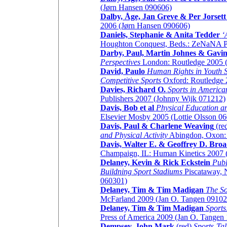
(Jørn Hansen 090606)
Dalby, Åge, Jan Greve & Per Jorsett
2006 (Jørn Hansen 090606)
Daniels, Stephanie & Anita Tedder
‘
Houghton Conquest, Beds.: ZeNaNA P
Darby, Paul, Martin Johnes & Gavin
Perspectives
London: Routledge 2005 (
David, Paulo
Human Rights in Youth Sp
Competitive Sports
Oxford: Routledge 
Davies, Richard O.
Sports in American
Publishers 2007 (Johnny Wijk 071212)
Davis, Bob et al
Physical Education and
Elsevier Mosby 2005 (Lottie Olsson 0
Davis, Paul & Charlene Weaving
(re
and Physical Activity
Abingdon, Oxon: 
Davis, Walter E. & Geoffrey D. Bro
Champaign, IL: Human Kinetics 2007 (
Delaney, Kevin & Rick Eckstein
Publ
Buildning Sport Stadiums
Piscataway, N
060301)
Delaney, Tim & Tim Madigan
The So
McFarland 2009 (Jan O. Tangen 09102
Delaney, Tim & Tim Madigan
Sports
Press of America 2009 (Jan O. Tangen
Dempsey, John Mark
(red)
Sports-Tal