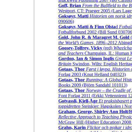
Blackwell Publishing 2007 (Bo Carlss
Goff, Brian
From the Ballfield to the
Westport, CT: Praeger 2005 (Lars Lag
Goksøyr, Matti
Historien om norsk idr
090606)
Goksøyr, Matti & Finn Olsta
d
Fotbal
Fotballforbund 2002 (Bill Sund 030706
Gold, John R. & Maragret M. Gold
(
the World’s Games, 1896–2012
Abingdo
Goosey-Tolfrey, Vicky
(red)
Wheelchai
and Teachers
Champaign, IL: Human Ki
Gordon, Ian & Simon Inglis
Great Le
Britain
Swindon, Wilts: English Herita
Gotaas, Thor
Først i løypa. Historien
Forlag 2003 (Knut Helland 040323)
Gotaas, Thor
Running: A Global Hist
Books 2009 (Björn Sandahl 101013)
Gotaas, Thor
Norway – the Cradle of 
Font Forlag 2011 (Erkki Vettenniemi 1
Gotvassli, Kjell-Åge
Et praksisbasert 
toppidretten
Steinkjer: Høgskolen i No
Graham, George, Shirley Ann Holt/H
Reflective Approach to Teaching Physi
McGraw Hill (Higher Education) 2008 
Grahn, Karin
Flickor och pojkar i idr