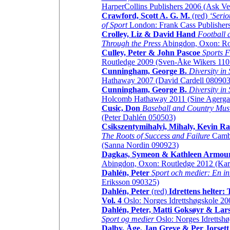
HarperCollins Publishers 2006 (Ask Ve
Crawford, Scott A. G. M.
(red)
‘Serio
of Sport
London: Frank Cass Publisher
Crolley, Liz & David Hand
Football 
Through the Press
Abingdon, Oxon: Ro
Culley, Peter & John Pascoe
Sports Fa
Routledge 2009 (Sven-Åke Wikers 110
Cunningham, George B.
Diversity in
Hathaway 2007 (David Cardell 080903
Cunningham, George B.
Diversity in
Holcomb Hathaway 2011 (Sine Agerga
Cusic, Don
Baseball and Country Mus
(Peter Dahlén 050503)
Csikszentymihalyi, Mihaly, Kevin 
The Roots of Success and Failure
Cambr
(Sanna Nordin 090923)
Dagkas, Symeon & Kathleen Armou
Abingdon, Oxon: Routledge 2012 (Kar
Dahlén, Peter
Sport och medier: En in
Eriksson 090325)
Dahlén, Peter
(red)
Idrettens helter
Vol. 4
Oslo: Norges Idrettshøgskole 20
Dahlén, Peter, Matti Goksøyr & Lar
Sport og medier
Oslo: Norges Idrettsh
Dalby, Åge, Jan Greve & Per Jorsett