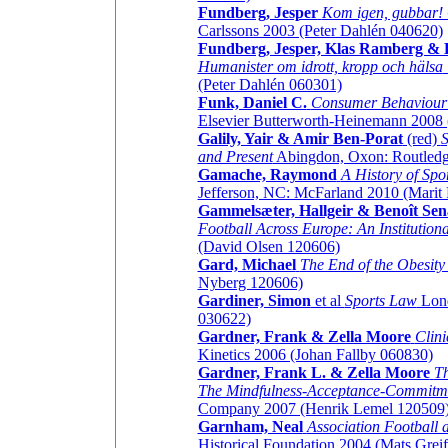
Fundberg, Jesper
Kom igen, gubbar! 
Carlssons 2003 (Peter Dahlén 040620)
Fundberg, Jesper, Klas Ramberg & 
Humanister om idrott, kropp och hälsa
(Peter Dahlén 060301)
Funk, Daniel C.
Consumer Behaviour i
Elsevier Butterworth-Heinemann 2008
Galily, Yair & Amir Ben-Porat
(red)
S
and Present
Abingdon, Oxon: Routledg
Gamache, Raymond
A History of Spo
Jefferson, NC: McFarland 2010 (Marit
Gammelsæter, Hallgeir & Benoît Se
Football Across Europe: An Institutiona
(David Olsen 120606)
Gard, Michael
The End of the Obesity
Nyberg 120606)
Gardiner, Simon
et al
Sports Law
Lond
030622)
Gardner, Frank & Zella Moore
Clini
Kinetics 2006 (Johan Fallby 060830)
Gardner, Frank L. & Zella Moore
T
The Mindfulness-Acceptance-Commitm
Company 2007 (Henrik Lemel 120509
Garnham, Neal
Association Football a
Historical Foundation 2004 (Mats Grei