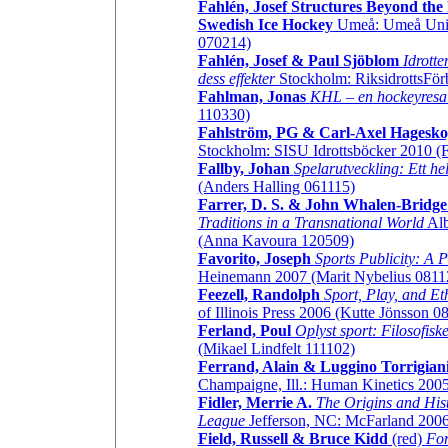
Fahlén, Josef
Structures Beyond the
Swedish Ice Hockey
Umeå: Umeå Unive
070214)
Fahlén, Josef & Paul Sjöblom
Idrotte
dess effekter
Stockholm: RiksidrottsFö
Fahlman, Jonas
KHL – en hockeyresa 
110330)
Fahlström, PG & Carl-Axel Hagesko
Stockholm: SISU Idrottsböcker 2010 
Fallby, Johan
Spelarutveckling: Ett he
(Anders Halling 061115)
Farrer, D. S. & John Whalen-Bridge
Traditions in a Transnational World
Alb
(Anna Kavoura 120509)
Favorito, Joseph
Sports Publicity: A 
Heinemann 2007 (Marit Nybelius 0811
Feezell, Randolph
Sport, Play, and Et
of Illinois Press 2006 (Kutte Jönsson 0
Ferland, Poul
Oplyst sport: Filosofiske
(Mikael Lindfelt 111102)
Ferrand, Alain & Luggino Torrigian
Champaigne, Ill.: Human Kinetics 20
Fidler, Merrie A.
The Origins and Hist
League
Jefferson, NC: McFarland 2006
Field, Russell & Bruce Kidd
(red)
For