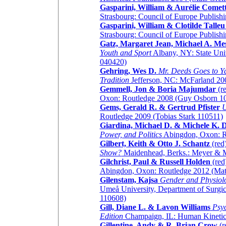
Gasparini, William & Aurélie Comett
Strasbourg: Council of Europe Publish
Gasparini, William & Clotilde Talleu
Strasbourg: Council of Europe Publish
Gatz, Margaret Jean, Michael A. M
Youth and Sport
Albany, NY: State Univ
040420)
Gehring, Wes D.
Mr. Deeds Goes to Y
Tradition
Jefferson, NC: McFarland 20
Gemmell, Jon & Boria Majumdar
(r
Oxon: Routledge 2008 (Guy Osborn 1
Gems, Gerald R. & Gertrud Pfister
U
Routledge 2009 (Tobias Stark 110511)
Giardina, Michael D. & Michele K. 
Power, and Politics
Abingdon, Oxon: Ro
Gilbert, Keith & Otto J. Schantz
(red
Show?
Maidenhead, Berks.: Meyer & M
Gilchrist, Paul & Russell Holden
(red
Abingdon, Oxon: Routledge 2012 (Mat
Gilenstam, Kajsa
Gender and Physiolo
Umeå University, Department of Surgic
110608)
Gill, Diane L. & Lavon Williams
Psyc
Edition
Champaign, IL: Human Kinetics
Gillentine, Andy & R. Brian Crow
(r