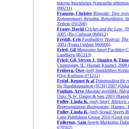
tiderna
Stockholm: Nationella stiftelsen
090211)
Franzén, Christer
Ringside: Den svens
Kommentarer. Resultat. Rekordlistor. Sta
Zethrin 050208)
Fraser, David
Cricket and the Law: Th
2005 (Bo Carlsson 060412)
Freddi, Cris
Footballers’ Haircut: The 
2003 (Frans Oddner 060606)
Fried, Gil
Managing Sport Facilities
Ch
Lundberg 061213)
Fried, Gil, Steven J. Shapiro & Tim
Champaign, IL: Human Kinetics 2008 
Fröberg, Owe
(red)
Simklubben Neptu
(Ove Karlsson 071212)
Fröjd, Kennet & al
Träningslära för r
för Handikappidrott (SUH) 2007 (Oska
Fuglum, Arve
Magiske øyeblikk: Høy
Oslo: N.W. Damm & Søn 2003 (Ragnh
Fuller, Linda K.
(red)
Sport, Rhetoric
Representations Basingstoke
, Hamps.: 
Fuller, Linda K.
(red)
Sexual Sports R
Lang Publishing Group 2010 (Gerd von
Fullerton, Sam
Sports Marketing
Dubuq
070502)