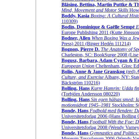
Bläsing, Bettina, Martin Puttke & 
Mind, Movement and Motor Skills
Howe
Boddy, Kasia
Boxing: A Cultural Hist
110309)
Bodin, Dominique & Gaëlle Sempé
E
Europe Publishing 2011 (Kutte Jönsso
Bodner, Allen
When Boxing Was a Jew
Press) 2011 (Birger Hedén 111214)
Bognon, Pierre D.
The Anatomy of Spo
Charleston, SC: BookSurge 2008 (Lise
Bogusz, Barbara, Adam Cygan & Er
European Union
Cheltenham, Glos: Ed
Bolin, Anne & Jane Granskog
(red)
A
Culture, and Exercise
Albany, NY: Stat
Bäckström 110216)
Bolling, Hans
Kurre Hamrin: Udda fin
(Torbjörn Andersson 080220)
Bolling, Hans
Sin egen hälsas smed: Id
motionsidrott 1945–1981
Stockholm: St
Bonde, Hans
Fodbold med fjenden: Da
Universitetsforlag 2006 (Hans Bolling
Bonde, Hans
Football With the Foe: D
Universitetsforlag 2008 (Wendy Varne
Bonde, Hans
Gymnastics and Politics:
Museum Tusculanum 2006 (Wendy Var