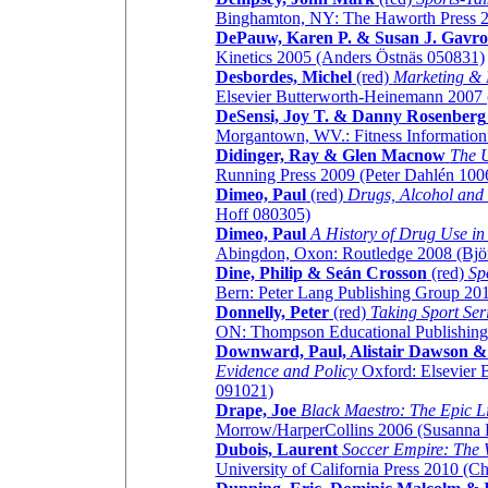
Binghamton, NY: The Haworth Press 2
DePauw, Karen P. & Susan J. Gavr
Kinetics 2005 (Anders Östnäs 050831)
Desbordes, Michel
(red)
Marketing & F
Elsevier Butterworth-Heinemann 2007
DeSensi, Joy T. & Danny Rosenberg
Morgantown, WV.: Fitness Information
Didinger, Ray & Glen Macnow
The U
Running Press 2009 (Peter Dahlén 100
Dimeo, Paul
(red)
Drugs, Alcohol and 
Hoff 080305)
Dimeo, Paul
A History of Drug Use i
Abingdon, Oxon: Routledge 2008 (Bjö
Dine, Philip & Seán Crosson
(red)
Sp
Bern: Peter Lang Publishing Group 201
Donnelly, Peter
(red)
Taking Sport Ser
ON: Thompson Educational Publishing
Downward, Paul, Alistair Dawson 
Evidence and Policy
Oxford: Elsevier 
091021)
Drape, Joe
Black Maestro: The Epic L
Morrow/HarperCollins 2006 (Susanna
Dubois, Laurent
Soccer Empire: The 
University of California Press 2010 (Ch