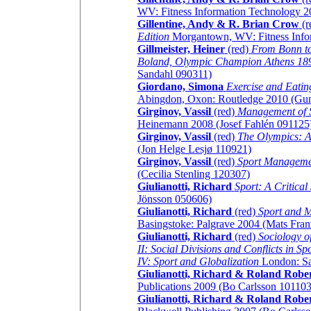
WV: Fitness Information Technology 
Gillentine, Andy & R. Brian Crow
(r
Edition
Morgantown, WV: Fitness Infor
Gillmeister, Heiner
(red)
From Bonn to
Boland, Olympic Champion Athens 18
Sandahl 090311)
Giordano, Simona
Exercise and Eatin
Abingdon, Oxon: Routledge 2010 (Gun
Girginov, Vassil
(red)
Management of 
Heinemann 2008 (Josef Fahlén 091125
Girginov, Vassil
(red)
The Olympics: A
(Jon Helge Lesjø 110921)
Girginov, Vassil
(red)
Sport Manageme
(Cecilia Stenling 120307)
Giulianotti, Richard
Sport: A Critical
Jönsson 050606)
Giulianotti, Richard
(red)
Sport and M
Basingstoke: Palgrave 2004 (Mats Fra
Giulianotti, Richard
(red)
Sociology of
II: Social Divisions and Conflicts in Spor
IV: Sport and Globalization
London: Sa
Giulianotti, Richard & Roland Robe
Publications 2009 (Bo Carlsson 101103
Giulianotti, Richard & Roland Robe