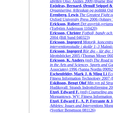
idretten
Olso: Akilles 2009 (Bjarne Ibs
Enjolras, Bernard, Ørnulf Seippel 
Organisering, fellesskap og politikk
Oslo
Erenberg, Lewis
The Greatest Fight o
Oxford University Press 2006 (Johnny
Erickson, Robert
Det assyrisk-syrians
(Torbjörn Andersson 110420)
Ericsson, Christer
Fotboll, bandy och 
2004 (Bill Sund 040323)
Ericsson, Ingegerd
Motorik, koncentra
interventionsstudie i skolår 1–3
Malmö: 
Ericsson, Ingegerd
Rör dig – lär dig:
Idrottsböcker 2005 (Thomas Moser 06
Ericsson, K. Anders
(red)
The Road to
in the Arts and Sciences, Sports and G
Associates) 1996 (Sanna Nordin 09092
Eschenfelder, Mark J. & Ming Li
Eco
Fitness Information Technology 2007 
Eskilsson, Bengt Olof
Min syn på Stran
Hudiksvall: Strands Indrottsförening 
Etzel, Edward F.
(red)
Counseling and
Morgantown, WV: Fitness Information
Etzel, Edward F., A. P. Ferrante & 
Athletes: Issues and Interventions
Morga
(Sverker Bengtsson 081126)