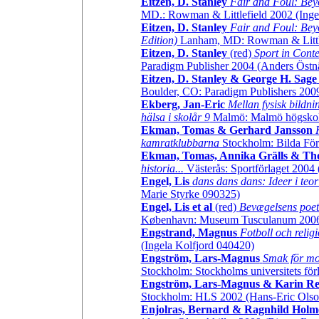
Eitzen, D. Stanley
Fair and Foul: Bey
MD.: Rowman & Littlefield 2002 (Inge
Eitzen, D. Stanley
Fair and Foul: Bey
Edition)
Lanham, MD: Rowman & Littlef
Eitzen, D. Stanley
(red)
Sport in Cont
Paradigm Publisher 2004 (Anders Östn
Eitzen, D. Stanley & George H. Sage
Boulder, CO: Paradigm Publishers 200
Ekberg, Jan-Eric
Mellan fysisk bildni
hälsa i skolår 9
Malmö: Malmö högskola 
Ekman, Tomas & Gerhard Jansson
kamratklubbarna
Stockholm: Bilda För
Ekman, Tomas, Annika Grälls & Th
historia...
Västerås: Sportförlaget 2004
Engel, Lis
dans dans dans: Ideer i teor
Marie Styrke 090325)
Engel, Lis et al
(red)
Bevægelsens poet
København: Museum Tusculanum 2006
Engstrand, Magnus
Fotboll och religi
(Ingela Kolfjord 040420)
Engström, Lars-Magnus
Smak för mot
Stockholm: Stockholms universitets för
Engström, Lars-Magnus & Karin Re
Stockholm: HLS 2002 (Hans-Eric Ols
Enjolras, Bernard & Ragnhild Holm