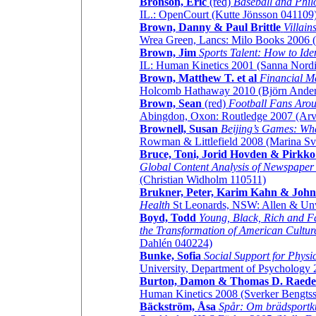
Bronson, Eric
(red)
Baseball and Phil
IL.: OpenCourt (Kutte Jönsson 041109
Brown, Danny & Paul Brittle
Villain
Wrea Green, Lancs: Milo Books 2006
Brown, Jim
Sports Talent: How to Ide
IL: Human Kinetics 2001 (Sanna Nord
Brown, Matthew T. et al
Financial Ma
Holcomb Hathaway 2010 (Björn Ander
Brown, Sean
(red)
Football Fans Arou
Abingdon, Oxon: Routledge 2007 (Arv
Brownell, Susan
Beijing’s Games: Wh
Rowman & Littlefield 2008 (Marina S
Bruce, Toni, Jorid Hovden & Pirkk
Global Content Analysis of Newspaper
(Christian Widholm 110511)
Brukner, Peter, Karim Kahn & Joh
Health
St Leonards, NSW: Allen & Unw
Boyd, Todd
Young, Black, Rich and F
the Transformation of American Cultur
Dahlén 040224)
Bunke, Sofia
Social Support for Physi
University, Department of Psychology 
Burton, Damon & Thomas D. Raede
Human Kinetics 2008 (Sverker Bengts
Bäckström, Åsa
Spår: Om brädsportkul