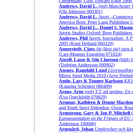
Cheltenham, Glos: Edward Elgar 2006 
Andrews, David L.
(red)
Manchester 
(Ola Johnsson 060301)
Andrews, David L.
Sport—Commerce—C
America
Bern: Peter Lang Publishing 
Andrews, David L., Daniel S. Mason
Sports Studies
Oxford: Berg Publishers
Andrews, Phil
Sports Journalism: A Pr
2005 (Knut Helland 060329)
Annerstedt, Claes
Att (lära sig) vara l
(Lars-Magnus Engström 071024)
Anrell, Lasse & Stig Claesson
(bild)
Sk
(Torbjörn Andersson 090902)
Ansnes, Ragnhild Lund
Liverpoolhjer
Mirror Sport Media 2010 (Arve Hjelse
Antin, Lars & Tommy Karlsson
KIOS
(Katarina Schenker 080409)
Argus, Arne
(red)
T.T. på språng: En
(Eva Queckfeldt 070829)
Armour, Kathleen & Doune Macdon
and Youth Sport
Abingdon, Oxon: Rout
Armstrong, Gary & Jon P. Mitchell
Europeanisation on the Fringes of EU
A
Andersson 100606)
Arnegård, Johan
Upplevelser och lära