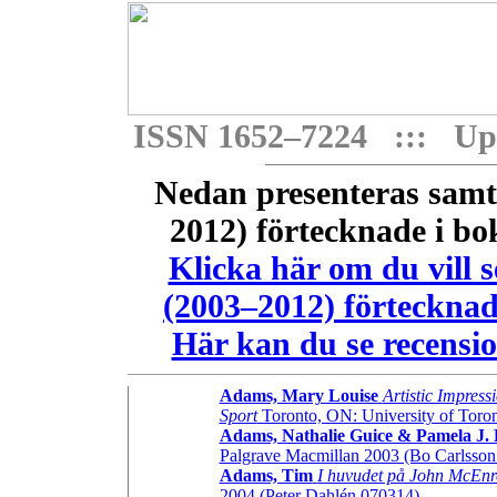
ISSN 1652–7224 ::: Upp
Nedan presenteras samt
2012) förtecknade i bok
Klicka här om du vill 
(2003–2012) förtecknade
Här kan du se recensio
Adams, Mary Louise
Artistic Impress
Sport
Toronto, ON: University of Toro
Adams, Nathalie Guice & Pamela J. B
Palgrave Macmillan 2003 (Bo Carlsson
Adams, Tim
I huvudet på John McEnr
2004 (Peter Dahlén 070314)