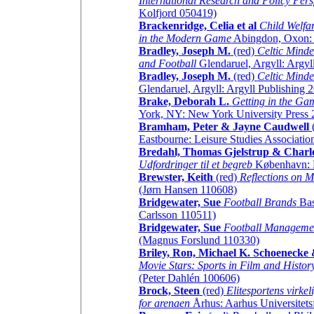
International Research and Policy Pers
Kolfjord 050419)
Brackenridge, Celia et al
Child Welfar
in the Modern Game
Abingdon, Oxon: 
Bradley, Joseph M.
(red)
Celtic Minded
and Football
Glendaruel
, Argyll
: Argy
Bradley, Joseph M.
(red)
Celtic Minde
Glendaruel, Argyll: Argyll Publishing
Brake, Deborah L.
Getting in the Gam
York, NY: New York University Press 
Bramham, Peter & Jayne Caudwell
Eastbourne: Leisure Studies Associatio
Bredahl, Thomas Gjelstrup & Charlo
Udfordringer til et begreb
København: F
Brewster, Keith
(red)
Reflections on M
(Jørn Hansen 110608)
Bridgewater, Sue
Football Brands
Bas
Carlsson 110511)
Bridgewater, Sue
Football Manageme
(Magnus Forslund 110330)
Briley, Ron, Michael K. Schoenecke
Movie Stars: Sports in Film and Histor
(Peter Dahlén 100606)
Brock, Steen
(red)
Elitesportens virkel
for arenaen
Århus: Aarhus Universitets