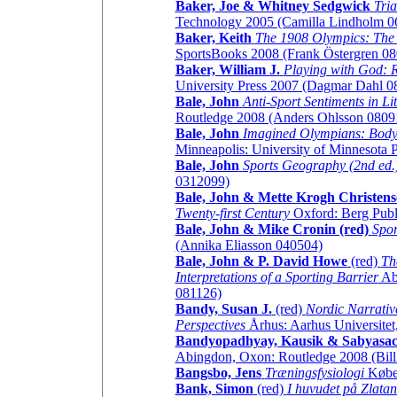
Baker, Joe & Whitney Sedgwick
Tria
Technology 2005 (Camilla Lindholm 0
Baker, Keith
The 1908 Olympics: The
SportsBooks 2008 (Frank Östergren 0
Baker, William J.
Playing with God: 
University Press 2007 (Dagmar Dahl 0
Bale, John
Anti-Sport Sentiments in Li
Routledge 2008 (Anders Ohlsson 0809
Bale, John
Imagined Olympians: Body 
Minneapolis: University of Minnesota 
Bale, John
Sports Geography (2nd ed.
0312099)
Bale, John & Mette Krogh Christens
Twenty-first Century
Oxford: Berg Publ
Bale, John & Mike Cronin (red)
Spor
(Annika Eliasson 040504)
Bale, John & P. David Howe
(red)
Th
Interpretations of a Sporting Barrier
Abi
081126)
Bandy, Susan J.
(red)
Nordic Narrative
Perspectives
Århus: Aarhus Universitet,
Bandyopadhyay, Kausik & Sabyasac
Abingdon, Oxon: Routledge 2008 (Bil
Bangsbo, Jens
Træningsfysiologi
Køben
Bank, Simon
(red)
I huvudet på Zlata