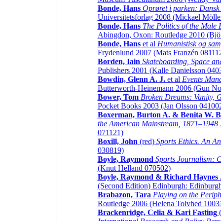
Bonde, Hans
Oprøret i parken: Dansk 
Universitetsforlag 2008 (Mickael Möll
Bonde, Hans
The Politics of the Male
Abingdon, Oxon: Routledge 2010 (Bjö
Bonde, Hans
et al
Humanistisk og samf
Frydenlund 2007 (Mats Franzén 08111
Borden, Iain
Skateboarding, Space and
Publishers 2001 (Kalle Danielsson 040
Bowdin, Glenn A. J.
et al
Events Mana
Butterworth-Heinemann 2006 (Gun No
Bower, Tom
Broken Dreams: Vanity, Gr
Pocket Books 2003 (Jan Olsson 04100
Boxerman, Burton A. & Benita W. 
the American Mainstream, 1871–1948
071121)
Boxill, John
(red)
Sports Ethics. An A
030819)
Boyle, Raymond
Sports Journalism: C
(Knut Helland 070502)
Boyle, Raymond & Richard Haynes
(Second Edition) Edinburgh: Edinburgh
Brabazon, Tara
Playing on the Periph
Routledge 2006 (Helena Tolvhed 1003
Brackenridge, Celia & Kari Fasting
(