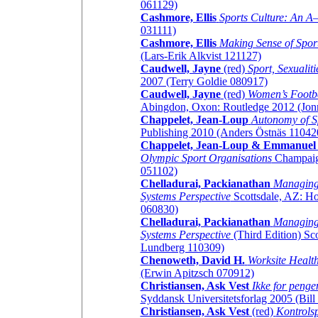
061129)
Cashmore, Ellis
Sports Culture: An A
031111)
Cashmore, Ellis
Making Sense of Sport
(Lars-Erik Alkvist 121127)
Caudwell, Jayne
(red)
Sport, Sexualit
2007 (Terry Goldie 080917)
Caudwell, Jayne
(red)
Women’s Footba
Abingdon, Oxon: Routledge 2012 (Jon
Chappelet, Jean-Loup
Autonomy of S
Publishing 2010 (Anders Östnäs 11042
Chappelet, Jean-Loup & Emmanuel 
Olympic Sport Organisations
Champaign
051102)
Chelladurai, Packianathan
Managing 
Systems Perspective
Scottsdale, AZ: H
060830)
Chelladurai, Packianathan
Managing 
Systems Perspective
(Third Edition) S
Lundberg 110309)
Chenoweth, David H.
Worksite Healt
(Erwin Apitzsch 070912)
Christiansen, Ask Vest
Ikke for penge
Syddansk Universitetsforlag 2005 (Bil
Christiansen, Ask Vest
(red)
Kontrolsp