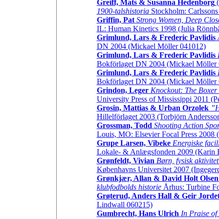
Greiff, Mats & Susanna Hedenborg
(
1900-talshistoria
Stockholm: Carlssons 
Griffin, Pat
Strong Women, Deep Close
IL: Human Kinetics 1998 (Julia Rönnb
Grimlund, Lars & Frederic Pavlidis
DN 2004 (Mickael Möller 041012)
Grimlund, Lars & Frederic Pavlidis
Bokförlaget DN 2004 (Mickael Möller
Grimlund, Lars & Frederic Pavlidis
Bokförlaget DN 2004 (Mickael Möller
Grindon, Leger
Knockout: The Boxer
University Press of Mississippi 2011 (
Grosin, Mattias & Urban Orzolek
”H
Hillelförlaget 2003 (Torbjörn Anderss
Grossman, Todd
Shooting Action Spo
Louis, MO: Elsevier Focal Press 2008 
Grupe Larsen, Vibeke
Energiske facil
Lokale- & Anlægsfonden 2009 (Karin
Grønfeldt, Vivian
Børn, fysisk aktivite
Københavns Universitet 2007 (Ingeger
Grønkjær, Allan & David Holt Olsen
klubfodbolds historie
Århus: Turbine Fo
Grøterud, Anders Hall & Geir Jorde
Lindwall 060215)
Gumbrecht, Hans Ulrich
In Praise of