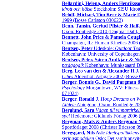
Bellardini, Helena, Anders Henriks
idrott och hälsa
Stockholm: SISU Idrott
Beloff, Michael, Tim Kerr & Marie 
1999 (Bosse Carlsson 030622)
Benn, Tansin, Gertud Pfister & Hai
Oxon: Routledge 2010 (Dagmar Dahl, 
Bennett, John Price & Pamela Coug
Champaign, IL: Human Kinetics 2006 
Bentsen, Peter
Udeskole:
Outdoor Teac
København: University of Copenhagen 2
Bentsen, Peter, Søren Andkjær & Ni
pædagogik
København: Munksgaard Da
Berg, Leo van den & Alexander H.J.
Cities
Aldershot: Ashgate 2002 (Bosse 
Berger, Bonnie G., David Pargman 
Psychology
Morgantown, WV: Fitness 
071024)
Berger, Ronald J.
Hoop Dreams on Whe
Athlete
Abingdon, Oxon: Routledge 20
Berglund, Sara
Vägen till vinnarcirke
spel
Hedemora: Gidlunds Förlag 2006 (
Bergman, Mats & Anders Bergman
Sportförlaget 2008 (Christer Ericsson 
Bergsgard, Nils Asle
Idrettspolitikkens
syringsmodellen
Oslo: Det samfunnsvite