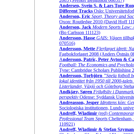
2005 (Sverker Bengtsson 060517)
Andersen, Svein S. & Lars Tore Ron
Different Tracks
Oslo: Universitetsfo
Anderson, Eric
Sport, Theory and Soci
Oxon: Routledge 2010 (David Hoff 11
Anderson, Jack
Modern Sports Law: 
(Bo Carlsson 111123)
Andersson, Hasse
GAIS: Vägen tillba
070516)
Andersson, Mette
Flerfarget idrett: N
Fagbokforlaget 2008 (Anders Östnäs 0
A
ndersson, Patric, Peter Ayton & C
Football: The Economics and Psycholog
Tyne: Cambridge Scholars Publishing 
Andersson, Torbjörn
”Spela fotboll b
lokal identitet från 1950 till 2000-tal
Listerlandet, Växjö och Göteborg
Steha
Andkjær, Søren
Friluftsliv i Danmark: 
perspektiv
Odense: Syddansk Universite
Andreasson, Jesper
Idrottens kön: Gen
Sociologiska institutionen, Lunds unive
Andreff, Wladimir
(red)
Contemporary
Professional Team Sports
Cheltenham, 
110921)
Andreff, Wladimir & Stefan Szyman